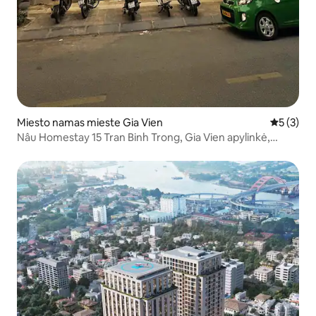
Miesto namas mieste Gia Vien
Vidutinis 
5 (3)
Nâu Homestay 15 Tran Binh Trong, Gia Vien apylinkė,
Haiphongas