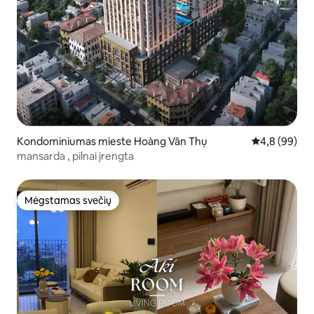
Kondominiumas mieste Hoàng Văn Thụ
Vidutinis įver
4,8 (99)
mansarda , pilnai įrengta
Mėgstamas svečių
Mėgstamas svečių