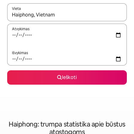
Vieta
Kai pasirodys paieškos rezultatai, juos naršyti galite naudodam
Atvykimas
Išvykimas
Ieškoti
Haiphong: trumpa statistika apie būstus
atostogoms