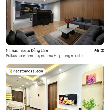
Namas mieste Đằng Lâm
Vidutinis 
5 (3)
Puikus apartamentų nuoma Haiphong mieste
Mėgstamas svečių
Svečių mėgstamiausias