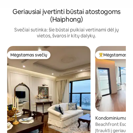
Geriausiai įvertinti būstai atostogoms
(Haiphong)
Svečiai sutinka: šie būstai puikiai vertinami dėl jų
vietos, švaros ir kitų dalykų.
Mėgstamas svečių
Mėgstamas sv
Mėgstamas svečių
Svečių mėgstami
Kondominiumas m
Long
Beachfront Escap
View•Netflix
Įtraukti į geriausi