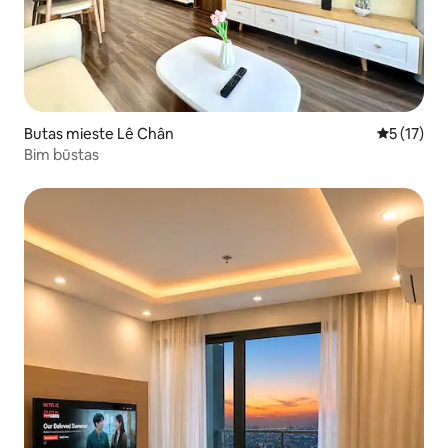
Butas mieste Lê Chân
Vidutinis į
5 (17)
Bim būstas