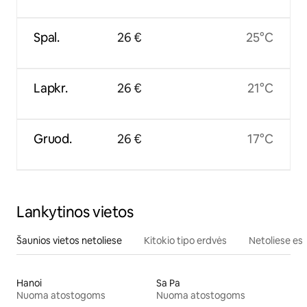
Spal.
26 €
25°C
Lapkr.
26 €
21°C
Gruod.
26 €
17°C
Lankytinos vietos
Šaunios vietos netoliese
Kitokio tipo erdvės
Netoliese esa
Hanoi
Sa Pa
Nuoma atostogoms
Nuoma atostogoms