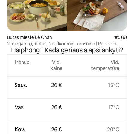
Butas mieste Lê Chân
Vidutinis 
5 (6)
2 miegamųjų butas, Netflix ir mini kepsninė | Poilsis su
Haiphong | Kada geriausia apsilankyti?
vaizdu į baseiną
Mėnuo
Vid.
Vid.
kaina
temperatūra
Saus.
26 €
15°C
Vas.
26 €
17°C
Kov.
26 €
20°C