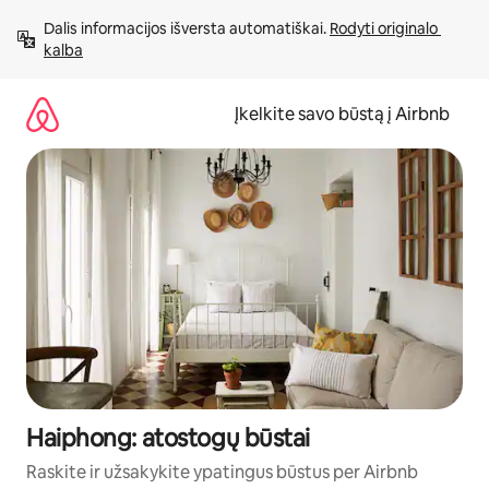
Pereiti
Dalis informacijos išversta automatiškai. 
Rodyti originalo 
prie
kalba
turinio
Įkelkite savo būstą į Airbnb
Haiphong: atostogų būstai
Raskite ir užsakykite ypatingus būstus per Airbnb