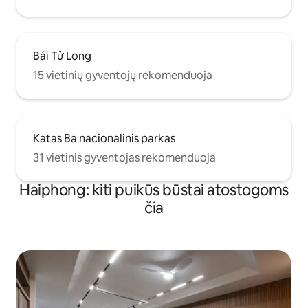
Bái Tử Long
15 vietinių gyventojų rekomenduoja
Katas Ba nacionalinis parkas
31 vietinis gyventojas rekomenduoja
Haiphong: kiti puikūs būstai atostogoms
čia