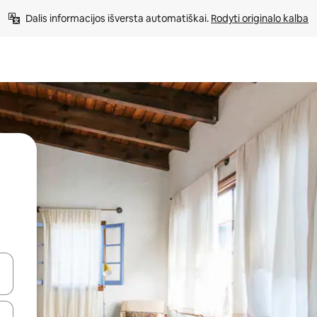
Dalis informacijos išversta automatiškai. 
Rodyti originalo kalba
alite naudodami rodykles aukštyn ir žemyn arba liesdami ir braukdami p