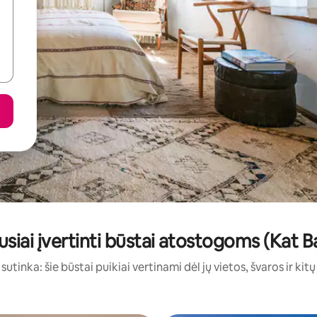
usiai įvertinti būstai atostogoms (Kat Ba
sutinka: šie būstai puikiai vertinami dėl jų vietos, švaros ir kit