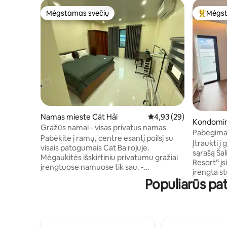
Mėgstamas svečių
Mėgst
Mėgstamas svečių
Svečių 
Namas mieste Cát Hải
Vidutinis įvertinimas: 4,
4,93 (29)
Kondomin
Gražūs namai - visas privatus namas
Long
Pabėgimas 
Pabėkite į ramų, centre esantį poilsį su
•Saulėlydi
Įtraukti į
visais patogumais Cat Ba rojuje.
sąrašą Šalia „InterContinental Halong Bay
Mėgaukitės išskirtiniu privatumu gražiai
Resort“ įs
įrengtuose namuose tik sau. -
įrengta st
Atsipalaiduokite jaukioje svetainėje su
Populiarūs pa
vaizdu į H
pliušine sofa, išmaniuoju televizoriumi ir
Čia apsist
didelės spartos belaidžiu internetu. -
paslaugomi
Mėgaukitės ramiomis naktimis dviejose
yra puikio
erdviose lovose su aukščiausios kokybės
paplūdimy
patalyne. - Gaminkite su savo aistra