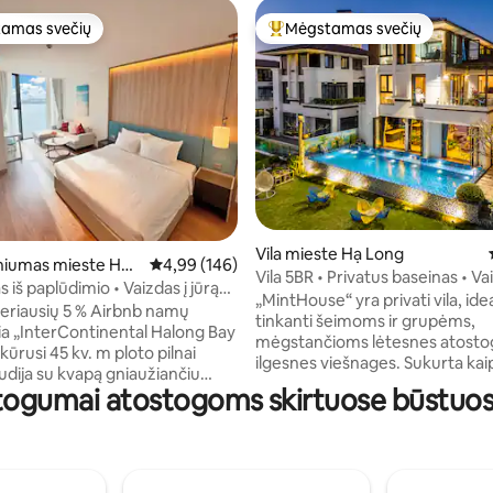
amas svečių
Mėgstamas svečių
mėgstamiausias
Svečių mėgstamiausias
93 iš 5, atsiliepimų: 29
Vila mieste Hạ Long
iumas mieste Hạ
Vidutinis įvertinimas: 4,99 iš 5, atsiliepimų: 146
4,99 (146)
Vila 5BR • Privatus baseinas • Vai
iš paplūdimio • Vaizdas į jūrą
įlanką • Pusryčiai
„MintHouse“ yra privati vila, idea
s•Netflix
 geriausių 5 % Airbnb namų
tinkanti šeimoms ir grupėms,
mėgstančioms lėtesnes atostog
ikūrusi 45 kv. m ploto pilnai
ilgesnes viešnages. Sukurta kai
udija su kvapą gniaužiančiu
namai, tai vieta atsipalaiduoti 
togumai atostogoms skirtuose būstuose
a Long įlanką iš aukšto aukšto.
kartu gaminti maistą ir mėgauti
oję svečiai gali mėgautis visomis
prasmingu laiku su artimaisiais. Ilgesnės
s už išskirtinę kainą, o būstas
viešnagės privalumai: • 2 naktys
je vietoje, gražiame
pusryčiai • 3 naktys: pusryčiai +
je. Pastaba: baseinu, sūkurine
skalbimas • 4 naktys: plius viena