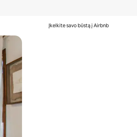
Įkelkite savo būstą į Airbnb
er ekraną.