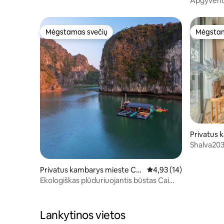
Apgyvend
– Apsistok
Mėgstamas svečių
Mėgstam
Mėgstamas svečių
Mėgstam
Privatus 
t Hải
Shalva203 
Ramybė ir 
Privatus kambarys mieste Cát
Vidutinis įvertinimas: 4
4,93 (14)
Hải
Ekologiškas plūduriuojantis būstas Cai
Beo
Lankytinos vietos