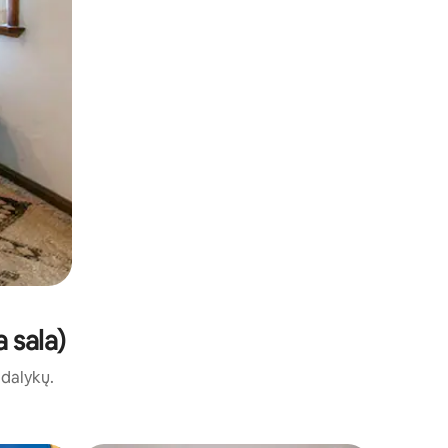
 sala)
ų dalykų.