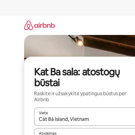
Pereiti
prie
turinio
Kat Ba sala: atostogų
būstai
Raskite ir užsakykite ypatingus būstus per
Airbnb
Vieta
Kai pasirodys paieškos rezultatai, juos naršyti g
Atvykimas