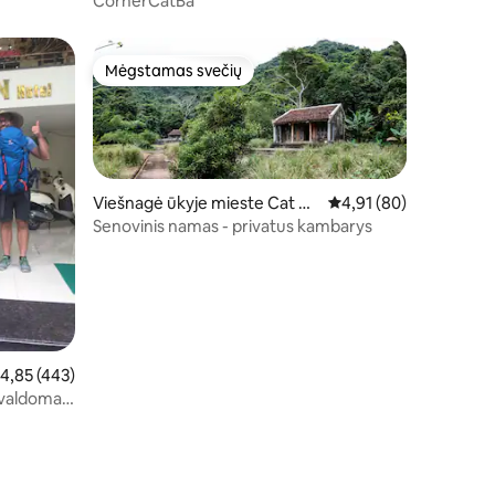
CornerCatBa
Mėgstamas svečių
Mėgstamas svečių
Viešnagė ūkyje mieste Cat Ba
Vidutinis įvertinimas: 4
4,91 (80)
Island, Cat Hai Special Zone
Senovinis namas - privatus kambarys
idutinis įvertinimas: 4,85 iš 5, atsiliepimų: 443
4,85 (443)
 valdomas