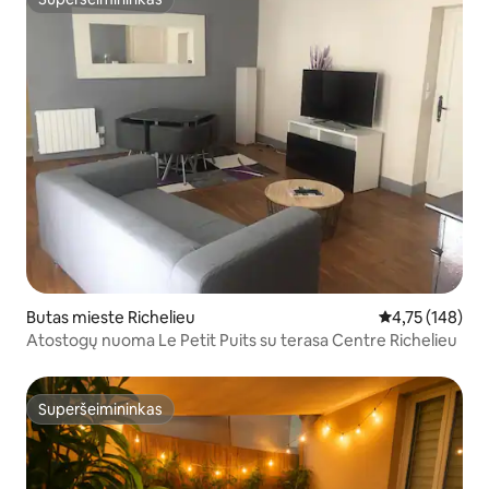
Superšeimininkas
Butas mieste Richelieu
Vidutinis įverti
4,75 (148)
Atostogų nuoma Le Petit Puits su terasa Centre Richelieu
Superšeimininkas
Superšeimininkas