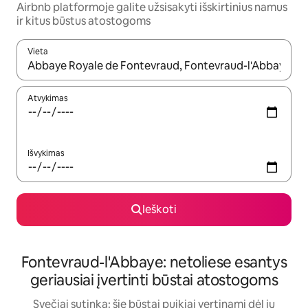
Airbnb platformoje galite užsisakyti išskirtinius namus
ir kitus būstus atostogoms
Vieta
Kai pasirodys paieškos rezultatai, juos naršyti galite naudodam
Atvykimas
Išvykimas
Ieškoti
Fontevraud-l'Abbaye: netoliese esantys
geriausiai įvertinti būstai atostogoms
Svečiai sutinka: šie būstai puikiai vertinami dėl jų