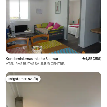
Kondominiumas mieste Saumur
Vidutinis įverti
4,85 (356)
ATSKIRAS BUTAS SAUMUR CENTRE.
Mėgstamas svečių
Mėgstamas svečių