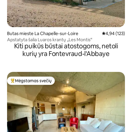
Butas mieste La Chapelle-sur-Loire
Vidutinis įverti
4,94 (123)
Apstatyta šalia Luaros krantų „Les Montis“
Kiti puikūs būstai atostogoms, netoli
kurių yra Fontevraud-l'Abbaye
Mėgstamas svečių
Svečių mėgstamiausias