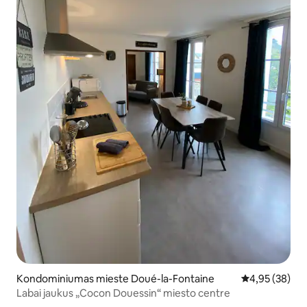
Kondominiumas mieste Doué-la-Fontaine
Vidutinis įvert
4,95 (38)
Labai jaukus „Cocon Douessin“ miesto centre