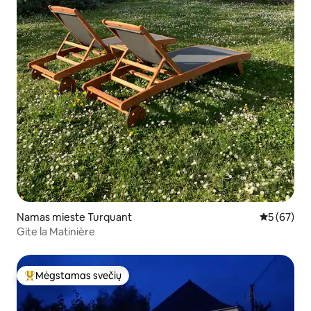
Namas mieste Turquant
Vidutinis įv
5 (67)
Gite la Matinière
Mėgstamas svečių
Svečių mėgstamiausias