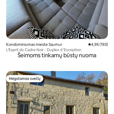
Kondominiumas mieste Saumur
Vidutinis įverti
4,95 (193)
L’Esprit du Cadre Noir - Duplex d 'Exception
Šeimoms tinkamų būstų nuoma
Mėgstamas svečių
Mėgstamas svečių