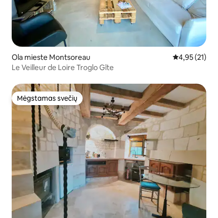
Ola mieste Montsoreau
Vidutinis įvert
4,95 (21)
Le Veilleur de Loire Troglo Gîte
Mėgstamas svečių
Mėgstamas svečių