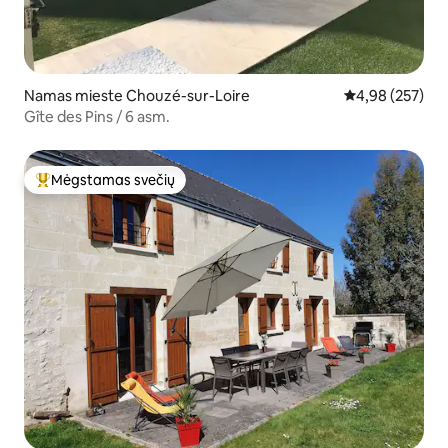
Namas mieste Chouzé-sur-Loire
Vidutinis įverti
4,98 (257)
Gîte des Pins / 6 asm.
Mėgstamas svečių
Svečių mėgstamiausias