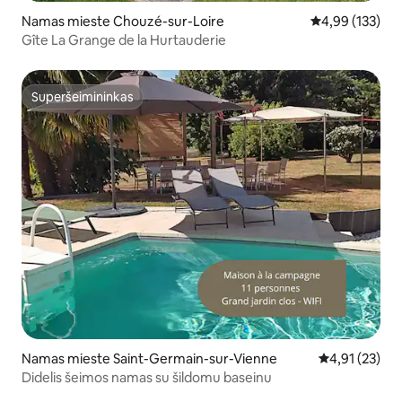
Namas mieste Chouzé-sur-Loire
Vidutinis įverti
4,99 (133)
Gîte La Grange de la Hurtauderie
Superšeimininkas
Superšeimininkas
Namas mieste Saint-Germain-sur-Vienne
Vidutinis įvert
4,91 (23)
Didelis šeimos namas su šildomu baseinu