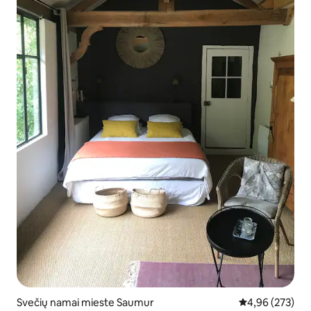
Svečių namai mieste Saumur
Vidutinis įverti
4,96 (273)