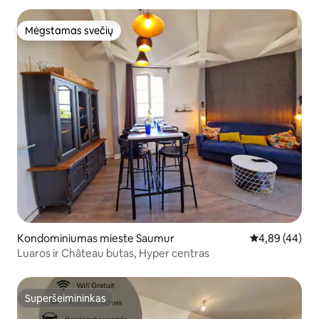
Mėgstamas svečių
Mėgstamas svečių
Kondominiumas mieste Saumur
Vidutinis įvert
4,89 (44)
Luaros ir Château butas, Hyper centras
Superšeimininkas
Superšeimininkas