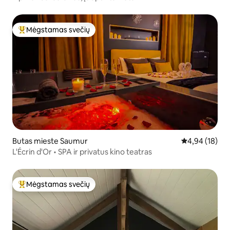
Mėgstamas svečių
Svečių mėgstamiausias
Butas mieste Saumur
Vidutinis įvert
4,94 (18)
L'Écrin d'Or • SPA ir privatus kino teatras
Mėgstamas svečių
Svečių mėgstamiausias