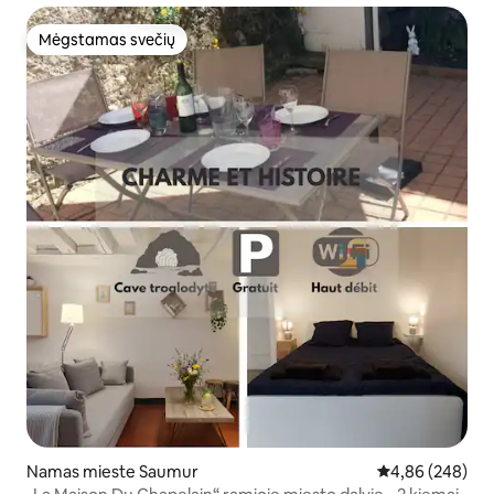
Mėgstamas svečių
Mėgstamas svečių
Namas mieste Saumur
Vidutinis įverti
4,86 (248)