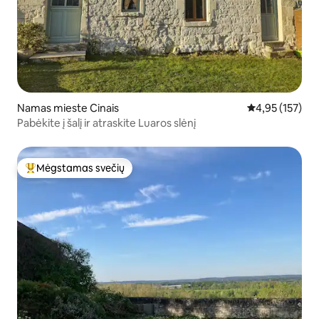
Namas mieste Cinais
Vidutinis įverti
4,95 (157)
Pabėkite į šalį ir atraskite Luaros slėnį
Mėgstamas svečių
Svečių mėgstamiausias