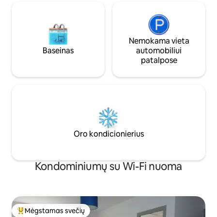
Nemokama vieta
Baseinas
automobiliui
patalpose
Oro kondicionierius
Kondominiumų su Wi-Fi nuoma
Mėgstamas svečių
Svečių mėgstamiausias