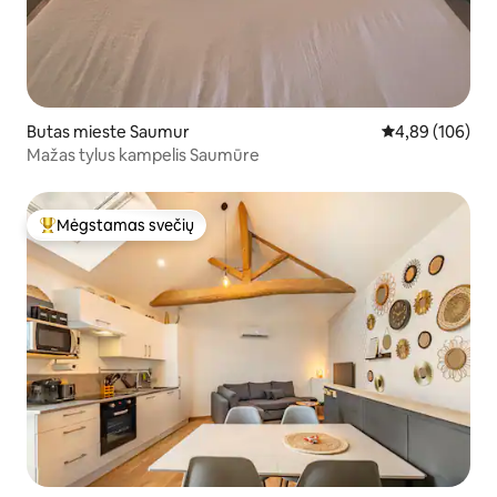
Butas mieste Saumur
Vidutinis įverti
4,89 (106)
Mažas tylus kampelis Saumūre
Mėgstamas svečių
Svečių mėgstamiausias