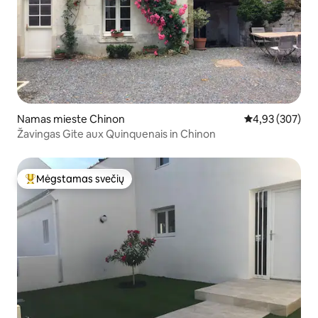
Namas mieste Chinon
Vidutinis įverti
4,93 (307)
Žavingas Gite aux Quinquenais in Chinon
Mėgstamas svečių
Svečių mėgstamiausias