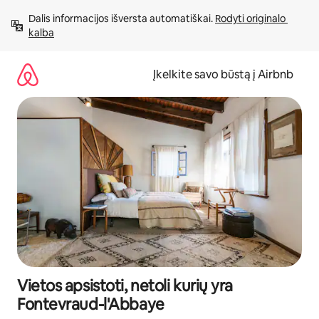
Pereiti
Dalis informacijos išversta automatiškai. 
Rodyti originalo 
prie
kalba
turinio
Įkelkite savo būstą į Airbnb
Vietos apsistoti, netoli kurių yra
Fontevraud-l'Abbaye