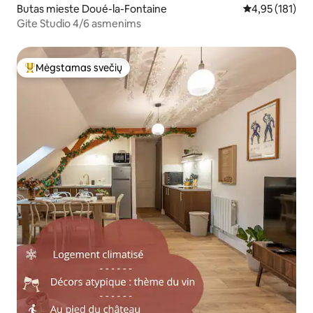
Butas mieste Doué-la-Fontaine
Vidutinis įverti
4,95 (181)
Gite Studio 4/6 asmenims
Mėgstamas svečių
Svečių mėgstamiausias