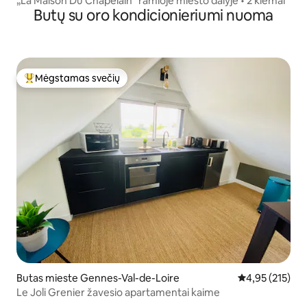
„La Maison Du Chapelain“ ramioje miesto dalyje • 2 kiemai
Butų su oro kondicionieriumi nuoma
Mėgstamas svečių
Svečių mėgstamiausias
Butas mieste Gennes-Val-de-Loire
Vidutinis įverti
4,95 (215)
Le Joli Grenier žavesio apartamentai kaime