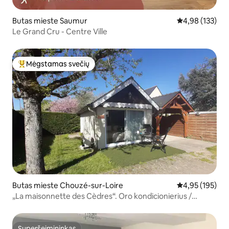
Butas mieste Saumur
Vidutinis įverti
4,98 (133)
Le Grand Cru - Centre Ville
Mėgstamas svečių
Svečių mėgstamiausias
Butas mieste Chouzé-sur-Loire
Vidutinis įverti
4,95 (195)
„La maisonnette des Cèdres“. Oro kondicionierius /
šviesolaidis
Superšeimininkas