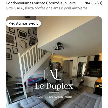
Kondominiumas mieste Chouzé-sur-Loire
Vidutinis įvert
4,66 (71)
Gite GAIA, skirta profesionalams ir poilsiautojams
Mėgstamas svečių
Mėgstamas svečių