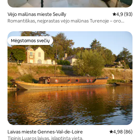
Vėjo malūnas mieste Seuilly
Vidutinis įver
4,9 (93)
Romantiškas, neįprastas vėjo malūnas Turenoje – oro
kondicionierius
Mėgstamas svečių
Mėgstamas svečių
Laivas mieste Gennes-Val-de-Loire
Vidutinis įvert
4,98 (86)
Tipinis Luaros laivas, įslaptinta vieta.