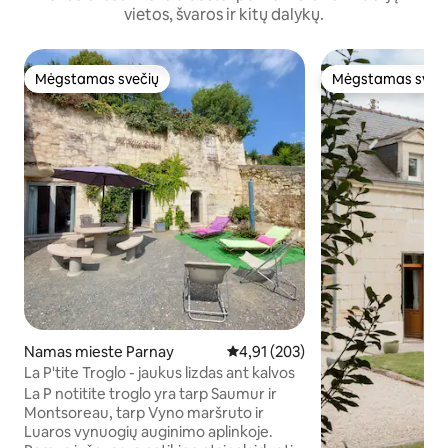
vietos, švaros ir kitų dalykų.
Mėgstamas svečių
Mėgstamas sveč
Mėgstamas svečių
Mėgstamas sveč
Namas mieste Parnay
Vidutinis įvertinimas: 4,91 iš 5, a
4,91 (203)
La P'tite Troglo - jaukus lizdas ant kalvos
La P notitite troglo yra tarp Saumur ir
Montsoreau, tarp Vyno maršruto ir
Luaros vynuogių auginimo aplinkoje.