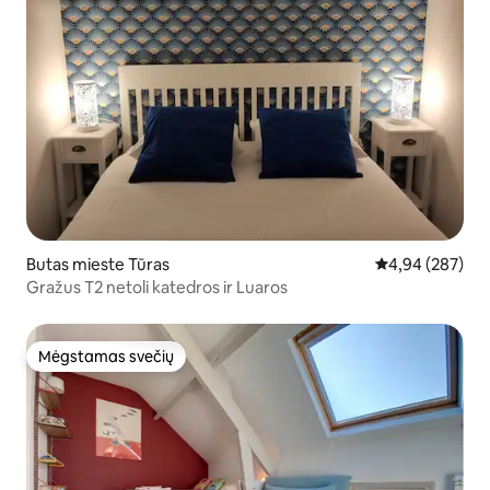
Butas mieste Tūras
Vidutinis įverti
4,94 (287)
Gražus T2 netoli katedros ir Luaros
Mėgstamas svečių
Mėgstamas svečių