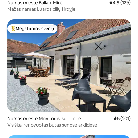
Namas mieste Ballan-Miré
Vidutinis įvert
4,9 (129)
Mažas namas Luaros pilių širdyje
Mėgstamas svečių
Svečių mėgstamiausias
Namas mieste Montlouis-sur-Loire
Vidutinis įve
5 (201)
Visiškai renovuotas butas senose arklidėse