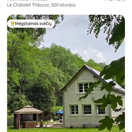
Le Châtelet Thilouze, 500 istorijos
Mėgstamas svečių
Svečių mėgstamiausias