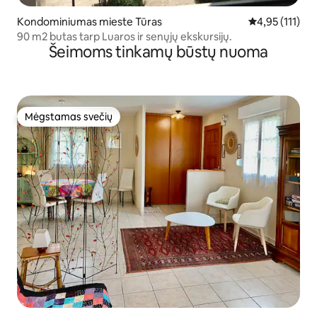
Kondominiumas mieste Tūras
Vidutinis įvert
4,95 (111)
90 m2 butas tarp Luaros ir senųjų ekskursijų.
Šeimoms tinkamų būstų nuoma
Mėgstamas svečių
Mėgstamas svečių