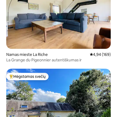
Namas mieste La Riche
Vidutinis įverti
4,94 (169)
La Grange du Pigeonnier autentiškumas ir
Mėgstamas svečių
Svečių mėgstamiausias