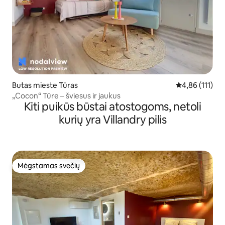
Butas mieste Tūras
Vidutinis įverti
4,86 (111)
„Cocon“ Tūre – šviesus ir jaukus
Kiti puikūs būstai atostogoms, netoli
kurių yra Villandry pilis
Mėgstamas svečių
Mėgstamas svečių