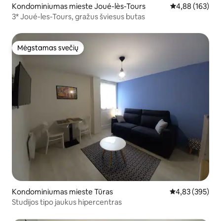
Kondominiumas mieste Joué-lès-Tours
Vidutinis įverti
4,88 (163)
3* Joué-les-Tours, gražus šviesus butas
Mėgstamas svečių
Mėgstamas svečių
Kondominiumas mieste Tūras
Vidutinis įverti
4,83 (395)
Studijos tipo jaukus hipercentras