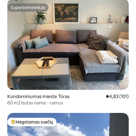
Superšeimininkas
Superšeimininkas
Kondominiumas mieste Tūras
Vidutinis įverti
4,83 (101)
60 m2 butas name - ramus
Mėgstamas svečių
Svečių mėgstamiausias