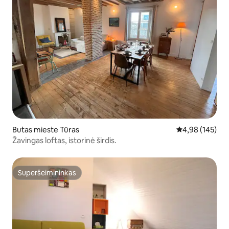
Butas mieste Tūras
Vidutinis įverti
4,98 (145)
Žavingas loftas, istorinė širdis.
Superšeimininkas
Superšeimininkas