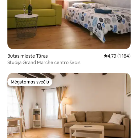
Butas mieste Tūras
Vidutinis įvertini
4,79 (1 164)
Studija Grand Marche centro širdis
Mėgstamas svečių
Mėgstamas svečių