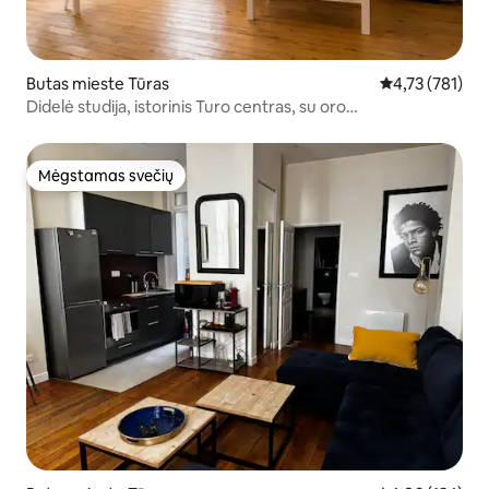
Butas mieste Tūras
Vidutinis įverti
4,73 (781)
Didelė studija, istorinis Turo centras, su oro
kondicionieriumi
Mėgstamas svečių
Mėgstamas svečių