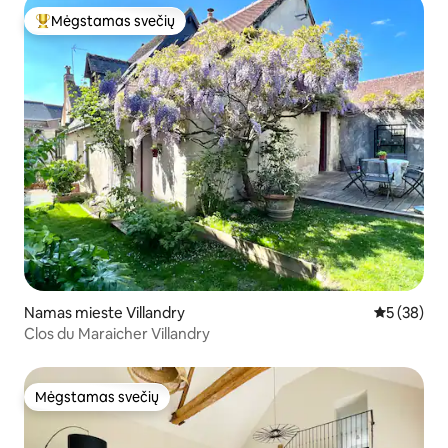
Mėgstamas svečių
Svečių mėgstamiausias
Namas mieste Villandry
Vidutinis įv
5 (38)
Clos du Maraicher Villandry
Mėgstamas svečių
Mėgstamas svečių