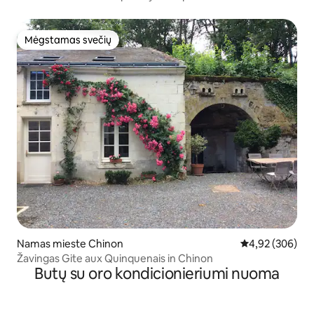
Mėgstamas svečių
Mėgstamas svečių
Namas mieste Chinon
Vidutinis įverti
4,92 (306)
Žavingas Gite aux Quinquenais in Chinon
Butų su oro kondicionieriumi nuoma