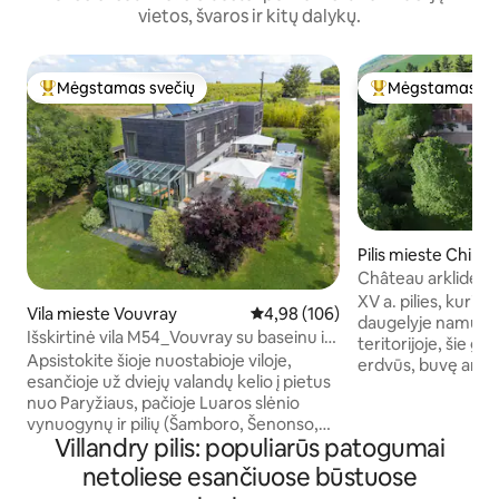
vietos, švaros ir kitų dalykų.
Mėgstamas svečių
Mėgstamas sv
Svečių mėgstamiausias
Svečių mėgstami
Pilis mieste Chino
Château arklidės s
XV a. pilies, kuri b
Vila mieste Vouvray
Vidutinis įvertinimas: 4,98 iš 5, a
4,98 (106)
daugelyje namų ir 
Išskirtinė vila M54_Vouvray su baseinu ir
teritorijoje, šie gr
SPA Loarės slėnyje
Apsistokite šioje nuostabioje viloje,
erdvūs, buvę arklid
esančioje už dviejų valandų kelio į pietus
nuostabiuose soduo
nuo Paryžiaus, pačioje Luaros slėnio
vaizdas į mūsų 10 
vynuogynų ir pilių (Šamboro, Šenonso,
Išskirtinio charakt
Villandry pilis: populiarūs patogumai
Ambuazo ir kt.) širdyje. Visame būste yra
storos vietinio ka
oro kondicionierius, galite mėgautis
vasarą išlaiko namą
netoliese esančiuose būstuose
didele teritorija (1 700 kv. m, didele
mėnesiais, kai iešk