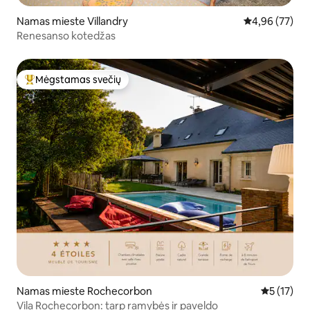
Namas mieste Villandry
Vidutinis įvert
4,96 (77)
Renesanso kotedžas
Mėgstamas svečių
Svečių mėgstamiausias
Namas mieste Rochecorbon
Vidutinis į
5 (17)
Vila Rochecorbon: tarp ramybės ir paveldo