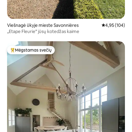
Viešnagė ūkyje mieste Savonnières
Vidutinis įverti
4,95 (104)
„Etape Fleurie“ jūsų kotedžas kaime
Mėgstamas svečių
Svečių mėgstamiausias