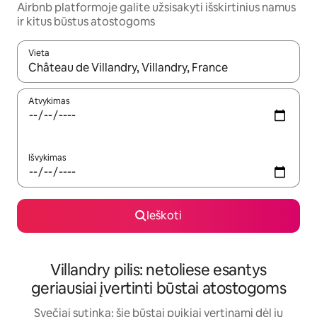
Airbnb platformoje galite užsisakyti išskirtinius namus
ir kitus būstus atostogoms
Vieta
Kai pasirodys paieškos rezultatai, juos naršyti galite naudodam
Atvykimas
Išvykimas
Ieškoti
Villandry pilis: netoliese esantys
geriausiai įvertinti būstai atostogoms
Svečiai sutinka: šie būstai puikiai vertinami dėl jų