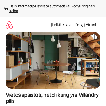
Pereiti
Dalis informacijos išversta automatiškai. 
Rodyti originalo 
prie
kalba
turinio
Įkelkite savo būstą į Airbnb
Vietos apsistoti, netoli kurių yra Villandry
pilis