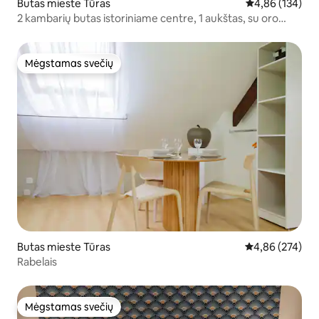
Butas mieste Tūras
Vidutinis įverti
4,86 (134)
2 kambarių butas istoriniame centre, 1 aukštas, su oro
kondicionieriumi
Mėgstamas svečių
Mėgstamas svečių
Butas mieste Tūras
Vidutinis įverti
4,86 (274)
Rabelais
Mėgstamas svečių
Mėgstamas svečių