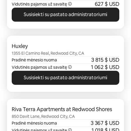
627 $ USD
Vidutinės pajamos už savaitę
Susisiekti su pastato administratoriumi
0 iš 0
Huxley
1355 El Camino Real, Redwood City, CA
3 815 $ USD
Pradinė mėnesio nuoma
1 062 $ USD
Vidutinės pajamos už savaitę
Susisiekti su pastato administratoriumi
0 iš 0
Riva Terra Apartments at Redwood Shores
850 Davit Lane, Redwood City, CA
3 367 $ USD
Pradinė mėnesio nuoma
1 018 $ USD
Vidutinės pajamos už savaitę