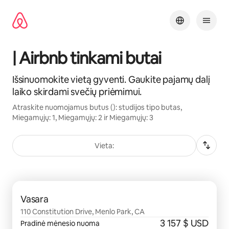
Pereiti
prie
turinio
| Airbnb tinkami butai
Išsinuomokite vietą gyventi. Gaukite pajamų dalį
laiko skirdami svečių priėmimui.
Atraskite nuomojamus butus (): studijos tipo butas,
Miegamųjų: 1, Miegamųjų: 2 ir Miegamųjų: 3
Vieta:
0 iš 0
Vasara
110 Constitution Drive, Menlo Park, CA
3 157 $ USD
Pradinė mėnesio nuoma