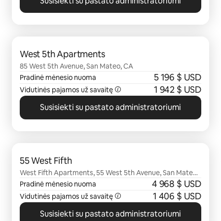
Susisiekti su pastato administratoriumi
0 iš 0
West 5th Apartments
85 West 5th Avenue, San Mateo, CA
5 196 $ USD
Pradinė mėnesio nuoma
1 942 $ USD
Vidutinės pajamos už savaitę
Susisiekti su pastato administratoriumi
0 iš 0
55 West Fifth
West Fifth Apartments, 55 West 5th Avenue, San Mateo,
CA
4 968 $ USD
Pradinė mėnesio nuoma
1 406 $ USD
Vidutinės pajamos už savaitę
Susisiekti su pastato administratoriumi