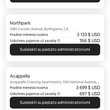
0 iš 0
Northpark
1080 Carolan Avenue, Burlingame, CA
3 133 $ USD
Pradinė mėnesio nuoma
766 $ USD
Vidutinės pajamos už savaitę
Susisiekti su pastato administratoriumi
0 iš 0
Acappella
Acappella Crossing Apartments, 1001 National Avenue,
San Bruno, CA
3 699 $ USD
Pradinė mėnesio nuoma
697 $ USD
Vidutinės pajamos už savaitę
Susisiekti su pastato administratoriumi