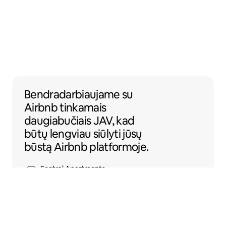
Bendradarbiaujame su Airbnb tinkamais dau
Bendradarbiaujame
su
Airbnb tinkamais
daugiabučiais JAV, kad
būtų lengviau siūlyti jūsų
būstą Airbnb platformoje.
Sentral Apartments
Denveris, Koloradas