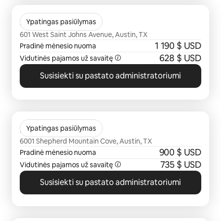
0 iš 0
St Johns West
Ypatingas pasiūlymas
601 West Saint Johns Avenue, Austin, TX
1 190 $ USD
Pradinė mėnesio nuoma
628 $ USD
Vidutinės pajamos už savaitę
Susisiekti su pastato administratoriumi
0 iš 0
Bridgehead
Ypatingas pasiūlymas
6001 Shepherd Mountain Cove, Austin, TX
900 $ USD
Pradinė mėnesio nuoma
735 $ USD
Vidutinės pajamos už savaitę
Susisiekti su pastato administratoriumi