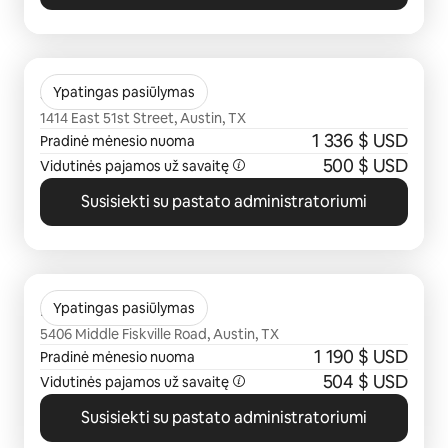
0 iš 0
Solomon
Ypatingas pasiūlymas
1414 East 51st Street, Austin, TX
1 336 $ USD
Pradinė mėnesio nuoma
500 $ USD
Vidutinės pajamos už savaitę
Susisiekti su pastato administratoriumi
0 iš 0
Flora
Ypatingas pasiūlymas
5406 Middle Fiskville Road, Austin, TX
1 190 $ USD
Pradinė mėnesio nuoma
504 $ USD
Vidutinės pajamos už savaitę
Susisiekti su pastato administratoriumi