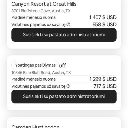
Canyon Resort at Great Hills
8701 Bluffstone Cove, Austin, TX
1 407 $ USD
Pradinė mėnesio nuoma
558 $ USD
Vidutinės pajamos už savaitę
Susisiekti su pastato administratoriumi
0 iš 0
Citizen House Blue Bluff
Ypatingas pasiūlymas
10346 Blue Bluff Road, Austin, TX
1 299 $ USD
Pradinė mėnesio nuoma
717 $ USD
Vidutinės pajamos už savaitę
Susisiekti su pastato administratoriumi
0 iš 0
Camden Huntingdon