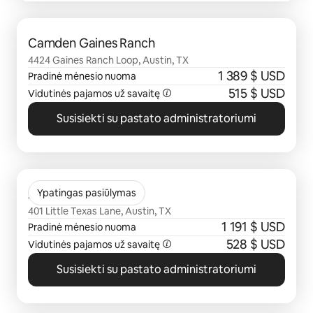
0 iš 0
Camden Gaines Ranch
4424 Gaines Ranch Loop, Austin, TX
1 389 $ USD
Pradinė mėnesio nuoma
515 $ USD
Vidutinės pajamos už savaitę
Susisiekti su pastato administratoriumi
0 iš 0
Avana SoCo
Ypatingas pasiūlymas
401 Little Texas Lane, Austin, TX
1 191 $ USD
Pradinė mėnesio nuoma
528 $ USD
Vidutinės pajamos už savaitę
Susisiekti su pastato administratoriumi