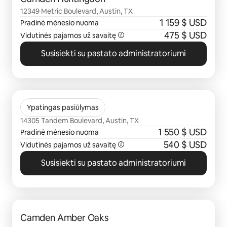
12349 Metric Boulevard, Austin, TX
1 159 $ USD
Pradinė mėnesio nuoma
475 $ USD
Vidutinės pajamos už savaitę
Susisiekti su pastato administratoriumi
0 iš 0
The Mia
Ypatingas pasiūlymas
14305 Tandem Boulevard, Austin, TX
1 550 $ USD
Pradinė mėnesio nuoma
540 $ USD
Vidutinės pajamos už savaitę
Susisiekti su pastato administratoriumi
0 iš 0
Camden Amber Oaks