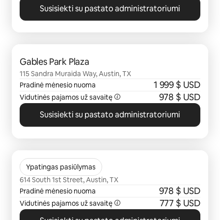
Susisiekti su pastato administratoriumi
0 iš 0
Gables Park Plaza
115 Sandra Muraida Way, Austin, TX
1 999 $ USD
Pradinė mėnesio nuoma
978 $ USD
Vidutinės pajamos už savaitę
Susisiekti su pastato administratoriumi
0 iš 0
Timbercreek
Ypatingas pasiūlymas
614 South 1st Street, Austin, TX
978 $ USD
Pradinė mėnesio nuoma
777 $ USD
Vidutinės pajamos už savaitę