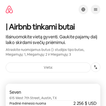
Pereiti
prie
turinio
| Airbnb tinkami butai
Išsinuomokite vietą gyventi. Gaukite pajamų dalį
laiko skirdami svečių priėmimui.
Atraskite nuomojamus butus (): studijos tipo butas,
Miegamųjų: 1, Miegamųjų: 2 ir Miegamųjų: 3
Vieta:
0 iš 0
Seven
615 West 7th Street, Austin, TX
2 256 $ USD
Pradinė mėnesio nuoma