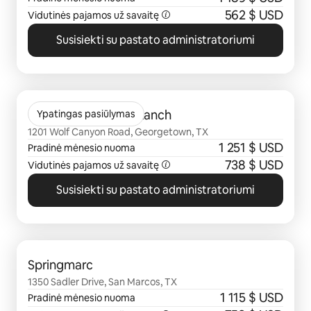
562 $ USD
Vidutinės pajamos už savaitę
Susisiekti su pastato administratoriumi
0 iš 0
Citizen House Wolf Ranch
Ypatingas pasiūlymas
1201 Wolf Canyon Road, Georgetown, TX
1 251 $ USD
Pradinė mėnesio nuoma
738 $ USD
Vidutinės pajamos už savaitę
Susisiekti su pastato administratoriumi
0 iš 0
Springmarc
1350 Sadler Drive, San Marcos, TX
1 115 $ USD
Pradinė mėnesio nuoma