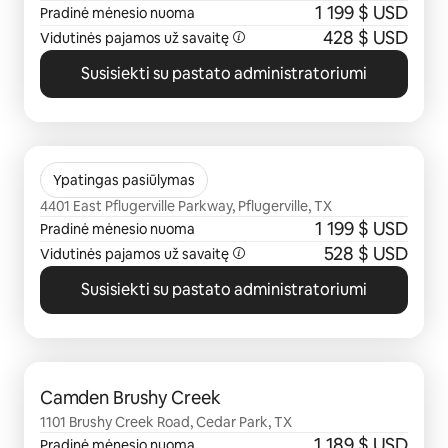
1 199 $ USD
Pradinė mėnesio nuoma
428 $ USD
Vidutinės pajamos už savaitę
Susisiekti su pastato administratoriumi
0 iš 0
Tacara Weiss Ranch
Ypatingas pasiūlymas
4401 East Pflugerville Parkway, Pflugerville, TX
1 199 $ USD
Pradinė mėnesio nuoma
528 $ USD
Vidutinės pajamos už savaitę
Susisiekti su pastato administratoriumi
0 iš 0
Camden Brushy Creek
1101 Brushy Creek Road, Cedar Park, TX
1 189 $ USD
Pradinė mėnesio nuoma