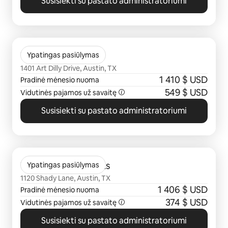
Susisiekti su pastato administratoriumi
0 iš 0
The Weaver
Ypatingas pasiūlymas
1401 Art Dilly Drive, Austin, TX
1 410 $ USD
Pradinė mėnesio nuoma
549 $ USD
Vidutinės pajamos už savaitę
Susisiekti su pastato administratoriumi
0 iš 0
Trailhead Apartments
Ypatingas pasiūlymas
1120 Shady Lane, Austin, TX
1 406 $ USD
Pradinė mėnesio nuoma
374 $ USD
Vidutinės pajamos už savaitę
Susisiekti su pastato administratoriumi