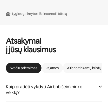
Lygios galimybės išsinuomoti būstą
Atsakymai
į jūsų klausimus
Svečių priėmimas
Pajamos
Airbnb tinkamų būstų pr
Kaip pradėti vykdyti Airbnb šeimininko
veiklą?