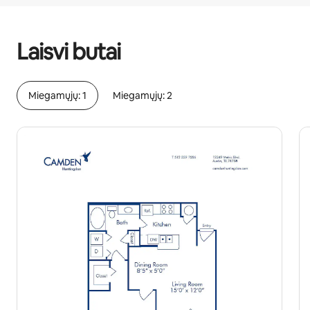
Jūsų potencialios pajamos – €411 per mėnesį
Laisvi butai
Miegamųjų: 1
Miegamųjų: 2