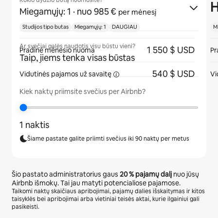
Kokio dydžio butą nuomosite?
H
Miegamųjų: 1
· nuo 985 €
per mėnesį
Studijos tipo butas
Miegamųjų: 1
DAUGIAU
M
Ar svečiai galės naudotis visu būstu vieni?
1 550 $ USD
Pradinė mėnesio nuoma
Pr
Taip, jiems tenka visas būstas
540 $ USD
Vidutinės pajamos
už savaitę
Vi
Kiek naktų priimsite svečius per Airbnb?
1 naktis
Šiame pastate galite priimti svečius iki 90 naktų per metus
Šio pastato administratorius gaus
20 %
pajamų dalį
nuo jūsų
Airbnb išmokų. Tai jau matyti potencialiose pajamose.
Taikomi naktų skaičiaus apribojimai, pajamų dalies išskaitymas ir kitos
taisyklės bei apribojimai arba vietiniai teisės aktai, kurie ilgainiui gali
pasikeisti.