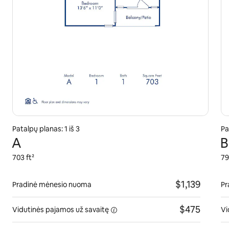
Patalpų planas: 1 iš 3
Pa
A
B
703 ft²
79
$1,139
Pradinė mėnesio nuoma
Pr
$475
Vidutinės pajamos
už savaitę
Vi