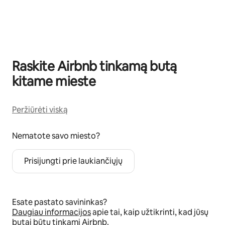
0 iš 0
Raskite Airbnb tinkamą butą
kitame mieste
Peržiūrėti viską
Nematote savo miesto?
Prisijungti prie laukiančiųjų
Esate pastato savininkas?
Daugiau informacijos
apie tai, kaip užtikrinti, kad jūsų
butai būtų tinkami Airbnb.