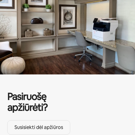
Pasiruošę
apžiūrėti?
Susisiekti dėl apžiūros