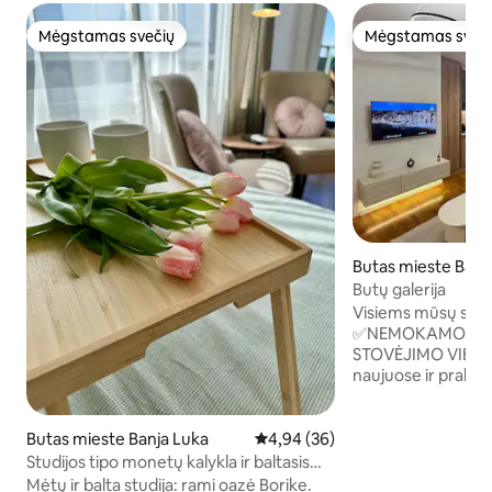
Mėgstamas svečių
Mėgstamas sveč
Mėgstamas svečių
Mėgstamas sveč
Butas mieste Banj
Butų galerija
Visiems mūsų sve
✅NEMOKAMOS A
STOVĖJIMO VIETOS GAR
naujuose ir praban
butuose yra atski
dvigule lova, korid
kambarys, virtuvė (
Butas mieste Banja Luka
Vidutinis įvertinimas: 4,94 iš 5, 
4,94 (36)
patogumais), sveta
Studijos tipo monetų kalykla ir baltasis
Siūlome visą patal
Borikas
Mėtų ir balta studija: rami oazė Borike.