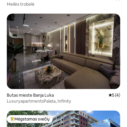
Meilės trobelė
Butas mieste Banja Luka
Vidutinis 
5 (4)
LuxuryapartmentsPalata, Infinity
Mėgstamas svečių
Svečių mėgstamiausias