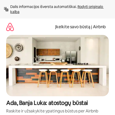
Pereiti
Dalis informacijos išversta automatiškai. 
Rodyti originalo 
prie
kalba
turinio
Įkelkite savo būstą į Airbnb
Ada, Banja Luka: atostogų būstai
Raskite ir užsakykite ypatingus būstus per Airbnb