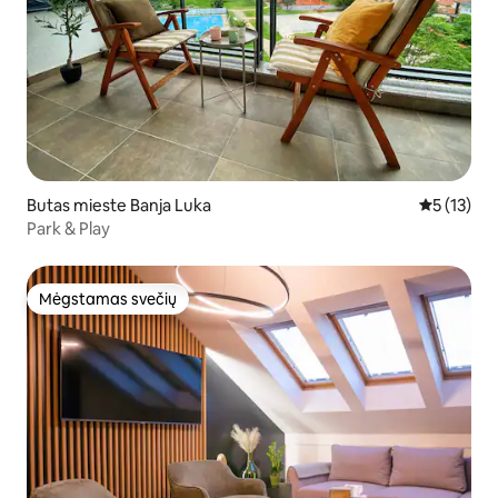
Butas mieste Banja Luka
Vidutinis į
5 (13)
Park & Play
Mėgstamas svečių
Mėgstamas svečių