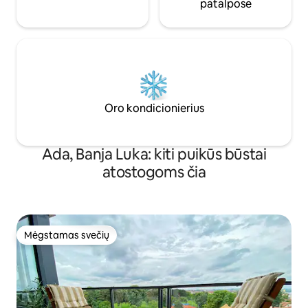
patalpose
Oro kondicionierius
Ada, Banja Luka: kiti puikūs būstai
atostogoms čia
Mėgstamas svečių
Mėgstamas svečių