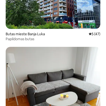
Butas mieste Banja Luka
Vidutinis į
5 (47)
Papildomas butas