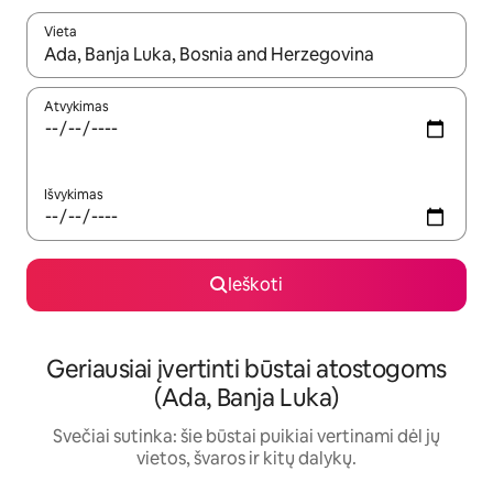
Vieta
Kai pasirodys paieškos rezultatai, juos naršyti galite naudodam
Atvykimas
Išvykimas
Ieškoti
Geriausiai įvertinti būstai atostogoms
(Ada, Banja Luka)
Svečiai sutinka: šie būstai puikiai vertinami dėl jų
vietos, švaros ir kitų dalykų.