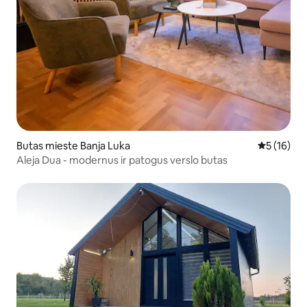
Butas mieste Banja Luka
Vidutinis į
5 (16)
Aleja Dua - modernus ir patogus verslo butas