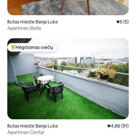
Butas mieste Banja Luka
Vidutinis 
5 (5)
Apartman Stella
Mėgstamas svečių
Svečių mėgstamiausias
Butas mieste Banja Luka
Vidutinis įvert
4,86 (91)
Apartman Centar