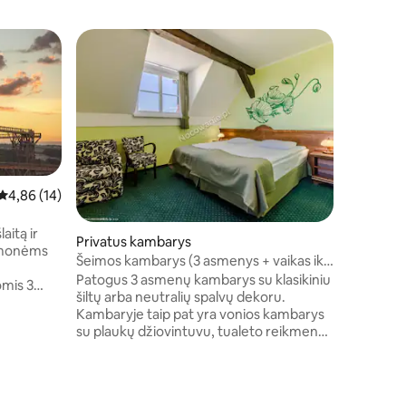
Vidutinis įvertinimas: 4,86 iš 5, atsiliepimų: 14
4,86 (14)
aitą ir
Privatus kambarys
Namas
 žmonėms
Šeimos kambarys (3 asmenys + vaikas iki
Siedlisk
4 metų su tėvais)
Patogus 3 asmenų kambarys su klasikiniu
Vieta apsi
šiltų arba neutralių spalvų dekoru.
Jabłonow
imo trasos,
Kambaryje taip pat yra vonios kambarys
ramiame 
riuvėsių.
su plaukų džiovintuvu, tualeto reikmenų
ežerų api
vės. 15
rinkinys ir dušas. Įrangoje yra kavos ir
pavėsinė 
rba
arbatos gaminimo rinkinys. Kambaryje
kepsnine
 pat yra 3
yra dvigulė lova arba 2 viengulės lovos
jeziora 
į keliones
(pagal pageidavimą) ir viešbučio lovos
Mała oko
mas į