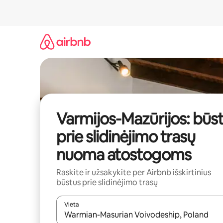
Pereiti
prie
turinio
Varmijos-Mazūrijos: būs
prie slidinėjimo trasų
nuoma atostogoms
Raskite ir užsakykite per Airbnb išskirtinius
būstus prie slidinėjimo trasų
Vieta
Kai pasirodys paieškos rezultatai, juos naršyti g