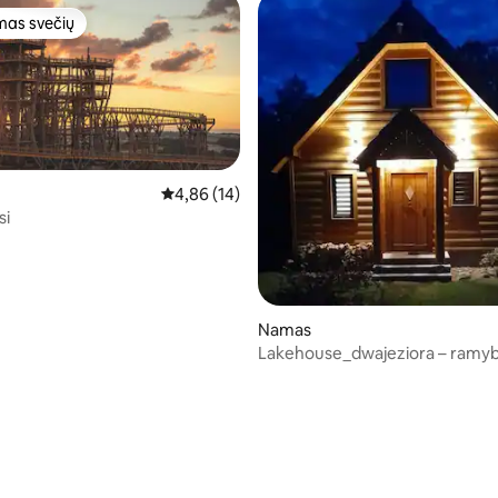
as svečių
as svečių
Vidutinis įvertinimas: 4,86 iš 5, atsiliepimų: 14
4,86 (14)
si
Namas
Lakehouse_dwajeziora – ramyb
prabanga netoli gamtos