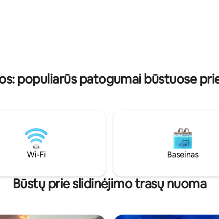
nie lub wypoczywać,
butą yra savitarnos su kodu, išs
ąc las za oknem. Jezioro
atvykimo dieną.
o spacerów i chwil nad wodą.
e miejsce dla osób szukających
i wytchnienia od
o zgiełku.
os: populiarūs patogumai būstuose prie 
Wi-Fi
Baseinas
Būstų prie slidinėjimo trasų nuoma