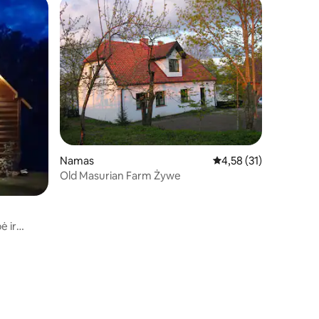
Namas
Vidutinis įvertinimas: 4
4,58 (31)
Old Masurian Farm Żywe
ė ir