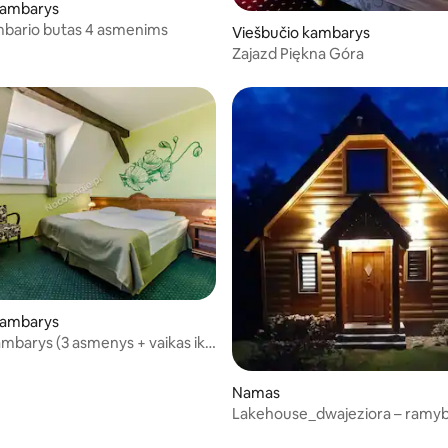
kambarys
mbario butas 4 asmenims
Viešbučio kambarys
Zajazd Piękna Góra
86 iš 5, atsiliepimų: 14
kambarys
mbarys (3 asmenys + vaikas iki
 tėvais)
Namas
Lakehouse_dwajeziora – ramyb
prabanga netoli gamtos