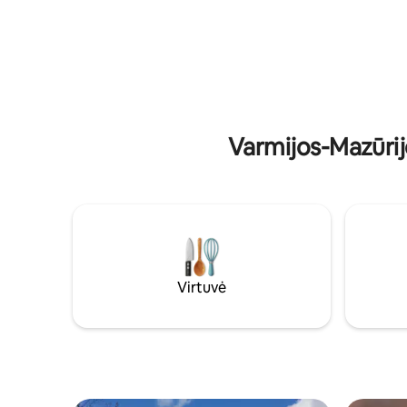
gražus amfiteatras . Evry savaitgalio
się w sau
atrakcionai kai kuriuose miestuose!
podziwiaj
Atsipalaiduokite šioje išskirtinėje, ramioje
zachęca d
išvykoje.
To idealn
ciszy, odprężenia 
miejskieg
Varmijos-Mazūrij
Virtuvė