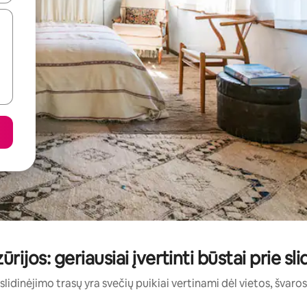
ijos: geriausiai įvertinti būstai prie sl
 slidinėjimo trasų yra svečių puikiai vertinami dėl vietos, švaros 