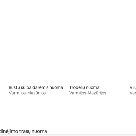
Būstų su baidarėmis nuoma
Trobelių nuoma
Vi
Varmijos-Mazūrijos
Varmijos-Mazūrijos
Var
idinėjimo trasų nuoma