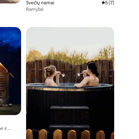
Svečių namai
Vidutinis įvertinim
5 (7)
Ramybė
ė ir