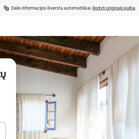
Dalis informacijos išversta automatiškai. 
Rodyti originalo kalba
tų
alite naudodami rodykles aukštyn ir žemyn arba liesdami ir braukdami p