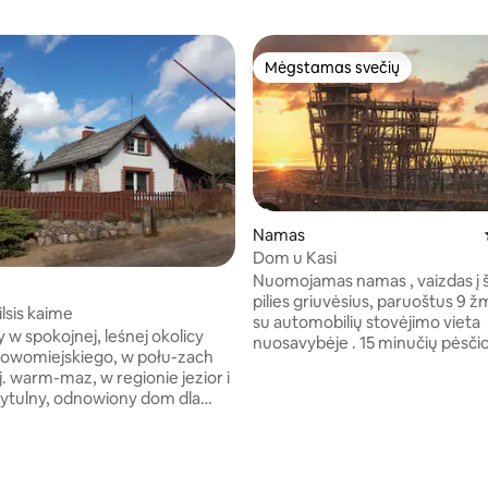
Mėgstamas svečių
Mėgstamas svečių
Namas
64 iš 5, atsiliepimų: 22
Dom u Kasi
Nuomojamas namas , vaizdas į šl
pilies griuvėsius, paruoštus 9
Raj poilsis kaime
su automobilių stovėjimo vieta
y w spokojnej, leśnej okolicy
nuosavybėje . 15 minučių pėsčiomis 3
owomiejskiego, w połu-zach
minutės automobiliu iki slidinėj
j. warm-maz, w regionie jezior i
10 minučių pėsčiomis iki pilies g
Netoli žaidimų aikštelės parduotu
worzony z myślą o spokoju i
minučių iki Partęczyny ežero a
 kuchnię, kominek,
Wawrowice ežero. Terasoje taip
nisko oraz przestrzeń do
dviračiai. Taip pat kviečiame jus 
 Dodatkowo można zrelaksować
baidarėmis Drwęca upe . Atvyki