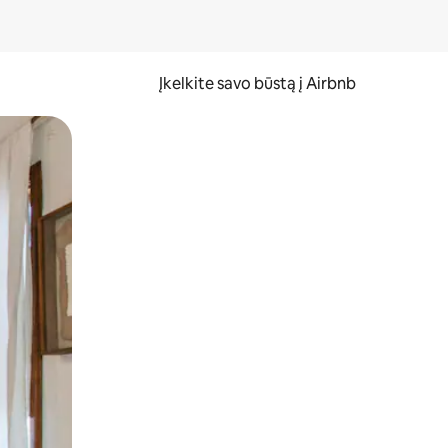
Įkelkite savo būstą į Airbnb
er ekraną.