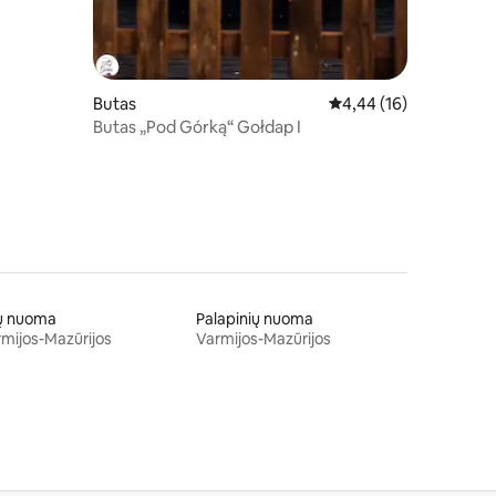
Butas
Vidutinis įvertinimas: 4
4,44 (16)
Butas „Pod Górką“ Gołdap I
lų nuoma
Palapinių nuoma
mijos-Mazūrijos
Varmijos-Mazūrijos