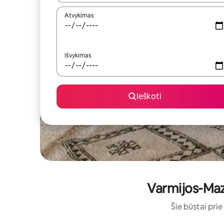
Atvykimas
Išvykimas
Ieškoti
Varmijos-Mazūr
Šie būstai prie