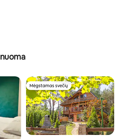
ų nuoma
Mėgstamas svečių
Mėgstamas svečių