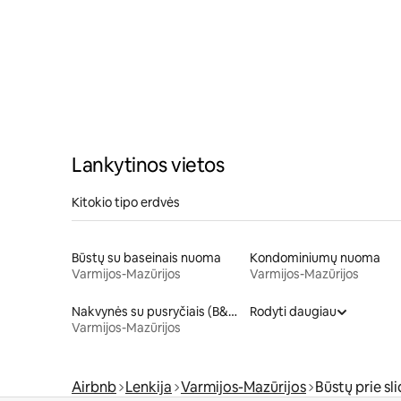
Lankytinos vietos
Kitokio tipo erdvės
Būstų su baseinais nuoma
Kondominiumų nuoma
Varmijos-Mazūrijos
Varmijos-Mazūrijos
Nakvynės su pusryčiais (B&B)
Rodyti daugiau
Varmijos-Mazūrijos
Airbnb
Lenkija
Varmijos-Mazūrijos
Būstų prie sl