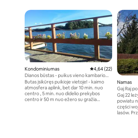
Kondominiumas
Vidutinis įvertinimas: 4,
4,64 (22)
Dianos būstas - puikus vieno kambario
butas/nemokama automobilių stovėjimo
Butas įsikūręs puikioje vietoje! - kaimo
Namas
aikštelė
atmosfera aplink, bet dar 10 min. nuo
Gaj 
centro , 5 min. nuo didelio prekybos
Gaj 22 leż
centro ir 50 m nuo ežero su gražia
powiatu n
promenada, puikus pasivaikščiojimams ir
części wo
dviračiams. Žalias vaizdas pro langą,
lasów. Przytulny, odnowiony dom dla
leiskite pabusti vidury gamtos! Tai labai
gości, st
atsipalaiduoti ir lengvai atrasti mažas ,
ciszy. Dom oferuje
draugiškas miestelis su gražus Nad
ogród, og
laimingas peaple. Mrągowo yra su fames
biesiad.