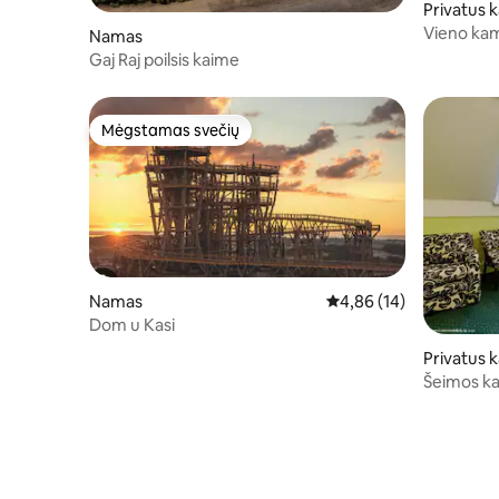
Privatus 
Vieno ka
Namas
Gaj Raj poilsis kaime
Mėgstamas svečių
Mėgstamas svečių
Namas
Vidutinis įvertinimas: 4,
4,86 (14)
Dom u Kasi
Privatus 
Šeimos ka
4 metų su