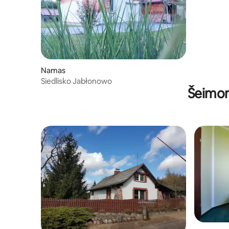
Namas
Siedlisko Jabłonowo
Šeimom