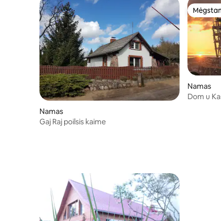
Mėgstam
Mėgstam
Namas
Dom u Ka
Namas
Gaj Raj poilsis kaime