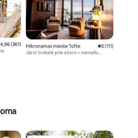
idutinis įvertinimas: 4,96 iš 5, atsiliepimų: 361
4,96 (361)
Mikronamas mieste Tofte
Vidutinis įvertinimas
5 (111)
ne
Järvi: trobelė prie ežero + namelis
medyje su sauna
nuoma