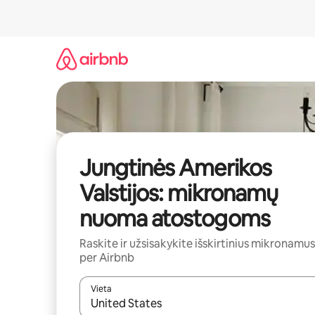
Pereiti
prie
turinio
Jungtinės Amerikos
Valstijos: mikronamų
nuoma atostogoms
Raskite ir užsisakykite išskirtinius mikronamus
per Airbnb
Vieta
Kai pasirodys paieškos rezultatai, juos naršyti g