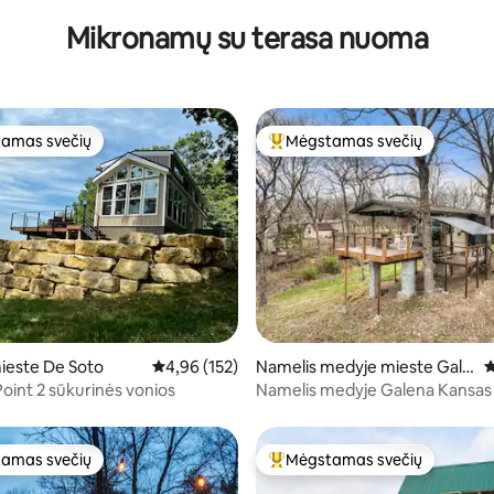
Mikronamų su terasa nuoma
amas svečių
Mėgstamas svečių
mėgstamiausias
Svečių mėgstamiausias
9 iš 5, atsiliepimų: 173
ieste De Soto
Vidutinis įvertinimas: 4,96 iš 5, atsiliepimų: 152
4,96 (152)
Namelis medyje mieste Gale
V
na
Point 2 sūkurinės vonios
Namelis medyje Galena Kansas
amas svečių
Mėgstamas svečių
mėgstamiausias
Svečių mėgstamiausias