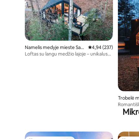
Namelis medyje mieste Saut
Vidutinis įvertinimas: 4,9
4,94 (237)
ee Nacoochee
Loftas su langu medžio lajoje – unikalus
potyris gamtoje
Trobelė m
Romantišk
Mikr