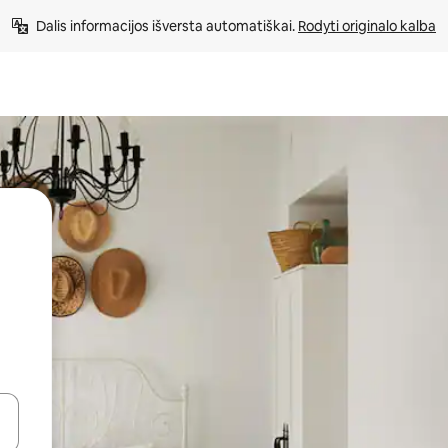
Dalis informacijos išversta automatiškai. 
Rodyti originalo kalba
alite naudodami rodykles aukštyn ir žemyn arba liesdami ir braukdami p