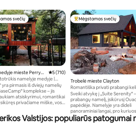
amas svečių
Mėgstamas svečių
mėgstamiausias
Svečių mėgstamiausias
edyje mieste Perryvill
Vidutinis įvertinimas: 5 iš 5, atsiliepimų: 710
5 (710)
1 iš 5, atsiliepimų: 466
atotrūkis namelyje medyje |
Trobelė mieste Clayton
vonia
 yra pirmasis iš dviejų namelių
Romantiška privati prabangi kel
aseCamp“ komplekse – jis
nuostabiais vaizdais
Sveiki atvykę į „Suite Serenity“ 
jaukiam atsiskyrimui, romantikai
prabangų namelį, įsikūrusį Ouac
i. Įsikūręs privačiame miške, vos
papėdėje. Namelyje yra dideli
dos kelio nuo Sent Luiso, jis
panoraminiai langai, pro kuriuo
aukštos klasės komfortą su
rikos Valstijos: populiarūs patoguma
mėgautis nuostabiais Sardis eže
ia gamta, tačiau vis tiek yra už
aplinkinių kalnų vaizdais. Iš kie
učių kelio nuo žygių takų, vyno
trobelės kambario atsiveria pui
anų. ✨Mūsų NAUJASIS
vaizdas. Sėdėti prie laužo ir ste