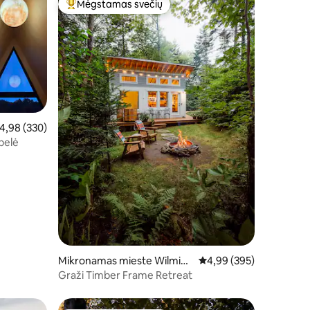
Mėgstamas svečių
Svečių mėgstamiausias
dutinis įvertinimas: 4,98 iš 5, atsiliepimų: 330
4,98 (330)
belė
Mikronamas mieste Wilming
Vidutinis įvertinimas: 4,
4,99 (395)
ton
Graži Timber Frame Retreat