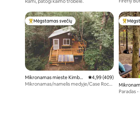
on Forge
t
Firefly B
Rami, patogi kaimo trobelė.
Mėgstamas svečių
Mėgst
Svečių mėgstamiausias
Svečių 
Mikronamas mieste Kimberl
Vidutinis įvertinimas: 4,9
4,99 (409)
y
Mikronamas/namelis medyje/Case Rock
Mikronam
trobelė
Paradas 