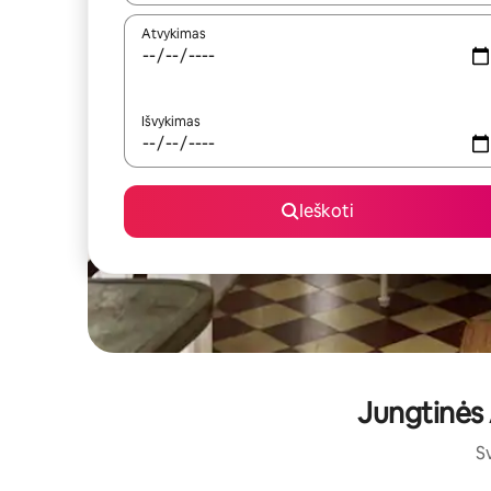
Atvykimas
Išvykimas
Ieškoti
Jungtinės 
Sv