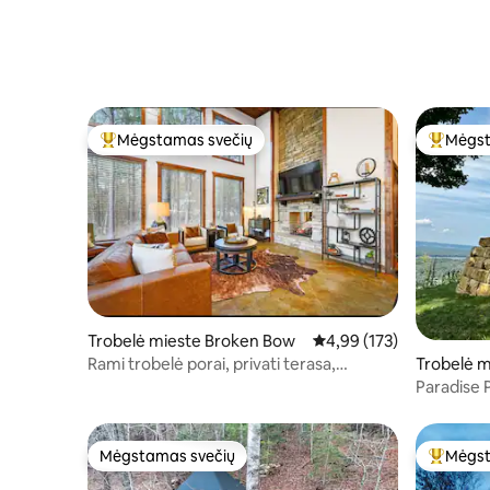
Mėgstamas svečių
Mėgst
Svečių mėgstamiausias
Svečių 
Trobelė mieste Broken Bow
Vidutinis įvertinimas: 4,9
4,99 (173)
Rami trobelė porai, privati terasa,
Trobelė m
sūkurinė vonia
Paradise 
Mėgstamas svečių
Mėgst
Mėgstamas svečių
Svečių 