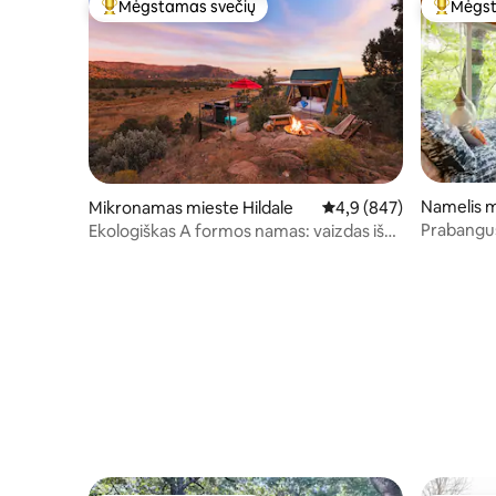
Mėgstamas svečių
Mėgst
Svečių mėgstamiausias
Svečių 
Namelis 
Mikronamas mieste Hildale
Vidutinis įvertinimas: 4,
4,9 (847)
ndview
Prabangu
Ekologiškas A formos namas: vaizdas iš
pabėgimas
Siono apžvalgos aikštelės