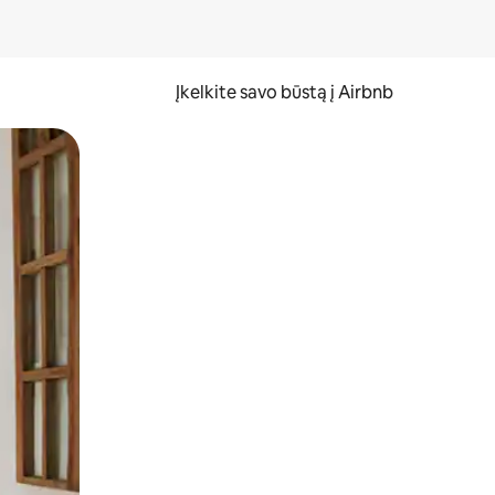
Įkelkite savo būstą į Airbnb
er ekraną.