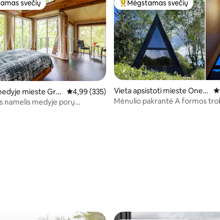
amas svečių
Mėgstamas svečių
mėgstamiausias
Svečių mėgstamiausias
Vieta apsistoti mieste Oneo
Vi
medyje mieste Gra
Vidutinis įvertinimas: 4,99 iš 5, atsiliepimų: 335
4,99 (335)
9 iš 5, atsiliepimų: 847
nta
Mėnulio pakrantė A formos tro
s namelis medyje porų
 su ramiais vaizdais