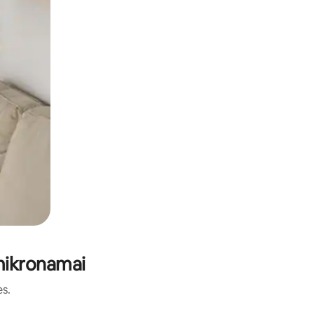
 mikronamai
es.