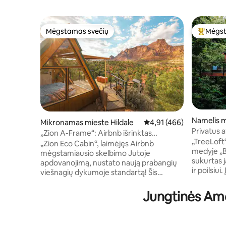
Mėgstamas svečių
Mėgst
Mėgstamas svečių
Svečių 
Namelis m
Mikronamas mieste Hildale
Vidutinis įvertinimas: 4,9
4,91 (466)
e
Privatus 
„Zion A-Frame“: Airbnb išrinktas
Sūkurinė 
„TreeLoft“
mėgstamiausiu būstu
„Zion Eco Cabin“, laimėjęs Airbnb
medyje „B
mėgstamiausio skelbimo Jutoje
sukurtas 
apdovanojimą, nustato naują prabangių
ir poilsiu
viešnagių dykumoje standartą! Šis
už 1 valan
nuostabus būstas, esantis 3 pakopų
suderina 
terasos viršuje, iš kurio atsiveria vaizdas į
Jungtinės Ame
įtraukianč
Ziono kanjoną. Jei to nepakaktų, nuo
20–35 min
grindų iki lubų siekianti stiklinė siena
daryklų ir restor
visiškai atsidaro, todėl galima lengvai išeiti