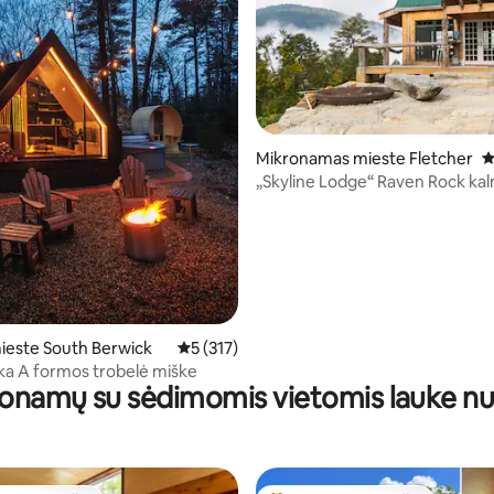
Mikronamas mieste Fletcher
V
4 iš 5, atsiliepimų: 237
„Skyline Lodge“ Raven Rock kal
ieste South Berwick
Vidutinis įvertinimas: 5 iš 5, atsiliepimų: 317
5 (317)
a A formos trobelė miške
onamų su sėdimomis vietomis lauke 