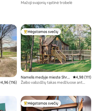
Mažoji svajonių rąstinė trobelė
Mėgstamas svečių
Svečių mėgstamiausias
Namelis medyje mieste Shre
Vidutinis įvertinimas: 4,
4,98 (111)
veport
Žaibo vabzdžių takas medžiuose ant
idutinis įvertinimas: 4,96 iš 5, atsiliepimų: 116
4,96 (116)
ežero kranto
Mėgstamas svečių
Svečių mėgstamiausias