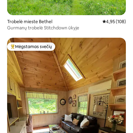
Trobelė mieste Bethel
Vidutinis įverti
4,95 (108)
Gurmanų trobelė Stitchdown ūkyje
Mėgstamas svečių
Svečių mėgstamiausias