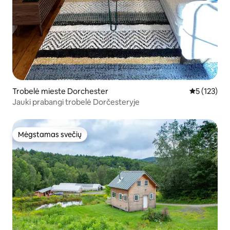
Trobelė mieste Dorchester
Vidutinis įv
5 (123)
Jauki prabangi trobelė Dorčesteryje
Mėgstamas svečių
Mėgstamas svečių