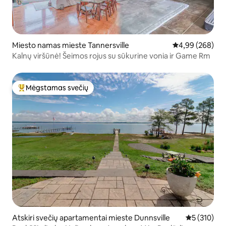
Miesto namas mieste Tannersville
Vidutinis įverti
4,99 (268)
Kalnų viršūnė! Šeimos rojus su sūkurine vonia ir Game Rm
Mėgstamas svečių
Svečių mėgstamiausias
Atskiri svečių apartamentai mieste Dunnsville
Vidutinis įve
5 (310)