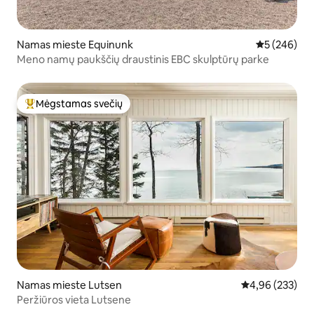
Namas mieste Equinunk
Vidutinis įve
5 (246)
Meno namų paukščių draustinis EBC skulptūrų parke
Mėgstamas svečių
Svečių mėgstamiausias
Namas mieste Lutsen
Vidutinis įverti
4,96 (233)
Peržiūros vieta Lutsene