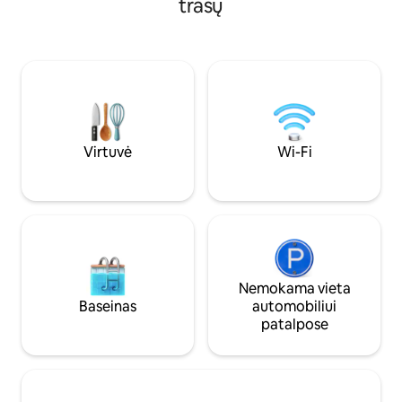
trasų
žvejyba, žygiai pės
metųamžiaus. Jauki trobelė ir 1/4 akro
kalnų dviračiai, gol
tvenkinys. Esame tikri, kad jums ši erdvė
vyno daryklos ir ti
patiks taip pat, kaip ir mums. Netinka
Yra centrinis oro k
vaikams iki 12 metų. Griežtai draudžiame
patalynė ir rankšluo
apsistoti su vaikais ar augintiniais. Norint
Puikūs žemi įkaini
užsisakyti, reikia būti bent 21 metų
Praėjus vos kelio
amžiaus. Lauko erdvė, dujinė kepsninė,
val. griežtai užtik
dujinė laužavietė. Visiškai aprūpinta
trobelė su pusryčių prekėmis, kuriomis
Virtuvė
Wi-Fi
galėsite mėgautis laisvalaikiu.
Nemokama vieta
Baseinas
automobiliui
patalpose