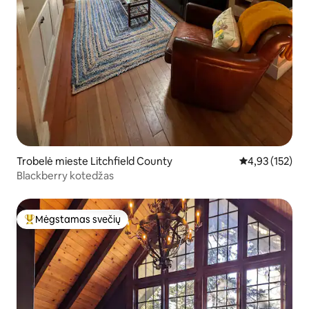
Trobelė mieste Litchfield County
Vidutinis įverti
4,93 (152)
Blackberry kotedžas
Mėgstamas svečių
Svečių mėgstamiausias