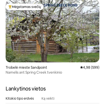
Mėgstamas svečių
Svečių mėgstamiausias
Trobelė mieste Sandpoint
Vidutinis įverti
4,98 (599)
Namelis ant Spring Creek tvenkinio
Lankytinos vietos
Kitokio tipo erdvės
Ką veikti