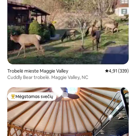
Trobelė mieste Maggie Valley
Vidutinis įverti
4,91 (339)
Cuddly Bear trobelė. Maggie Valley, NC
Mėgstamas svečių
Svečių mėgstamiausias