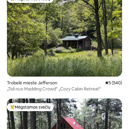
Svečių mėgstamiausias
Trobelė mieste Jefferson
Vidutinis įve
5 (540)
„Toli nuo Madding Crowd“ „Cozy Cabin Retreat“
Mėgstamas svečių
Svečių mėgstamiausias