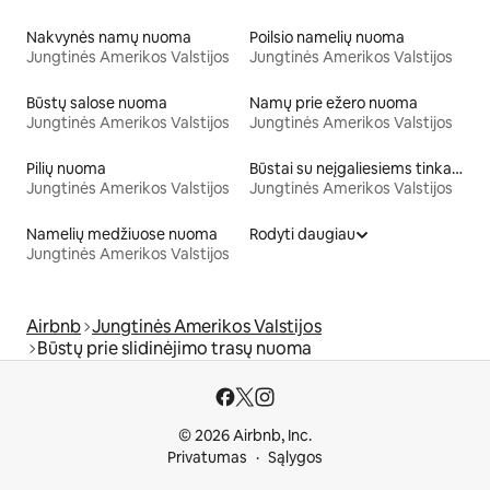
Nakvynės namų nuoma
Poilsio namelių nuoma
Jungtinės Amerikos Valstijos
Jungtinės Amerikos Valstijos
Būstų salose nuoma
Namų prie ežero nuoma
Jungtinės Amerikos Valstijos
Jungtinės Amerikos Valstijos
Pilių nuoma
Būstai su neįgaliesiems tinkamo aukščio lova
Jungtinės Amerikos Valstijos
Jungtinės Amerikos Valstijos
Namelių medžiuose nuoma
Rodyti daugiau
Jungtinės Amerikos Valstijos
Airbnb
Jungtinės Amerikos Valstijos
Būstų prie slidinėjimo trasų nuoma
© 2026 Airbnb, Inc.
Privatumas
Sąlygos