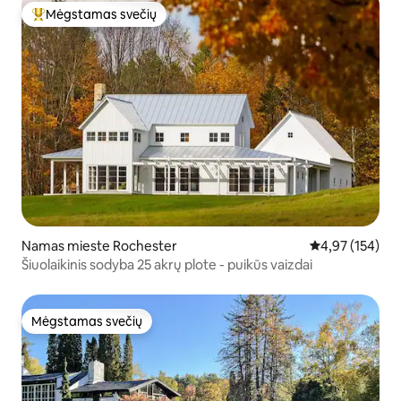
Mėgstamas svečių
Svečių mėgstamiausias
Namas mieste Rochester
Vidutinis įverti
4,97 (154)
Šiuolaikinis sodyba 25 akrų plote - puikūs vaizdai
Mėgstamas svečių
Mėgstamas svečių