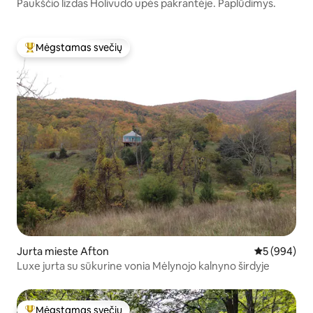
Paukščio lizdas Holivudo upės pakrantėje. Paplūdimys.
Mėgstamas svečių
Svečių mėgstamiausias
Jurta mieste Afton
Vidutinis įve
5 (994)
Luxe jurta su sūkurine vonia Mėlynojo kalnyno širdyje
Mėgstamas svečių