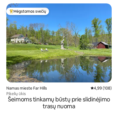
Mėgstamas svečių
Svečių mėgstamiausias
Namas mieste Far Hills
Vidutinis įverti
4,99 (108)
Pikelių ūkis
Šeimoms tinkamų būstų prie slidinėjimo
trasų nuoma