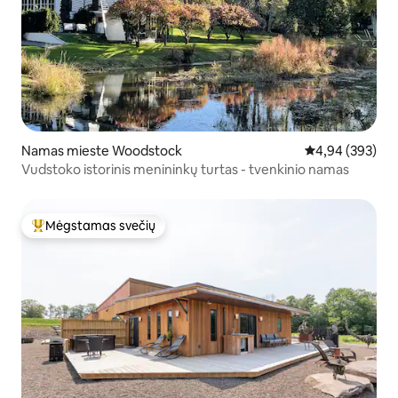
Namas mieste Woodstock
Vidutinis įverti
4,94 (393)
Vudstoko istorinis menininkų turtas - tvenkinio namas
Mėgstamas svečių
Svečių mėgstamiausias