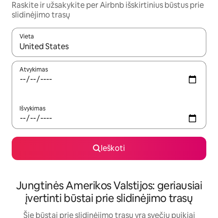
Raskite ir užsakykite per Airbnb išskirtinius būstus prie
slidinėjimo trasų
Vieta
Kai pasirodys paieškos rezultatai, juos naršyti galite naudodam
Atvykimas
Išvykimas
Ieškoti
Jungtinės Amerikos Valstijos: geriausiai
įvertinti būstai prie slidinėjimo trasų
Šie būstai prie slidinėjimo trasų yra svečių puikiai