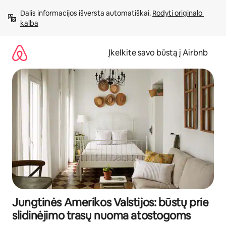
Pereiti
Dalis informacijos išversta automatiškai. 
Rodyti originalo 
prie
kalba
turinio
Įkelkite savo būstą į Airbnb
Jungtinės Amerikos Valstijos: būstų prie
slidinėjimo trasų nuoma atostogoms