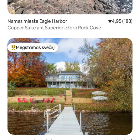
Namas mieste Eagle Harbor
Vidutinis įverti
4,95 (183)
Copper Suite ant Superior ežero Rock Cove
Mėgstamas svečių
Svečių mėgstamiausias