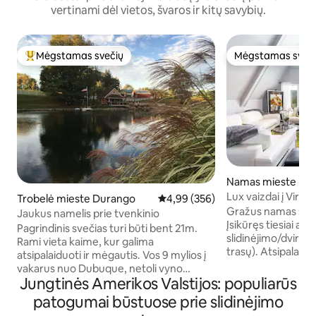
vertinami dėl vietos, švaros ir kitų savybių.
Mėgstamas svečių
Mėgstamas sveč
Svečių mėgstamiausias
Mėgstamas sveč
Namas mieste Ba
Lux vaizdai į Virdžin
Trobelė mieste Durango
Vidutinis įvertinimas: 4,99 iš 5, a
4,99 (356)
dvyniai
Gražus namas su ne
Jaukus namelis prie tvenkinio
Įsikūręs tiesiai an
Pagrindinis svečias turi būti bent 21m.
slidinėjimo/dviračių
Rami vieta kaime, kur galima
trasų). Atsipalaiduokite šioje ramioje,
atsipalaiduoti ir mėgautis. Vos 9 mylios į
stilingoje erdvėje. Keturiuose
vakarus nuo Dubuque, netoli vyno
miegamuosiuose y
Jungtinės Amerikos Valstijos: populiarūs
daryklų, paveldo tako, Sundown
EnSuite“ su privač
Mountain Resort. Norėdami užsisakyti,
patogumai būstuose prie slidinėjimo
Teritorijoje yra pla
pagrindinis svečias turi būti bent 21