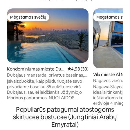
Mėgstamas svečių
Mėgstamas sveč
Mėgstamas svečių
Mėgstamas sveč
Kondominiumas mieste Dub
Vidutinis įvertinimas: 4,93 iš 5, 
4,93 (30)
Vila mieste Al Ma
ai
Dubajaus mansarda, privatus baseinas,
Nagavos viešnagė
tinka šeimai, 2 miegamieji
Įsivaizduokite, kaip plūduriuojate savo
Nagawa Staycation 
privačiame baseine 35 aukštuose virš
idealiai tinkantį 
Dubajaus, saulei leidžiantis už žymiojo
ieškančioms komfor
Marinos panoramos. NUOLAIDOS
erdvioje 4 miegamų
SAVAITĖS IR MĖNESIO TRUKMĖS
Populiarūs patogumai atostogoms
baseinas, sūkurinė 
VIEŠNAGĖMS Šis nuostabus 2
papildo pilnai įren
miegamųjų butas yra visiškai privatus, be
skirtuose būstuose (Jungtiniai Arabų
vonios kambariai 
kaimynų, kurie galėtų matyti, ir suteikia
Emyratai)
patogumai. Svečiai
unikalią patirtį, kurią Dubajuje galima