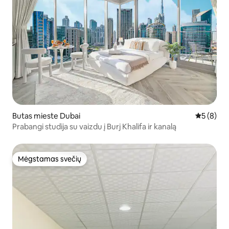
Butas mieste Dubai
Vidutinis 
5 (8)
Prabangi studija su vaizdu į Burj Khalifa ir kanalą
Mėgstamas svečių
Mėgstamas svečių