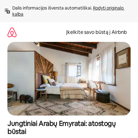
Pereiti
Dalis informacijos išversta automatiškai. 
Rodyti originalo 
prie
kalba
turinio
Įkelkite savo būstą į Airbnb
Jungtiniai Arabų Emyratai: atostogų
būstai