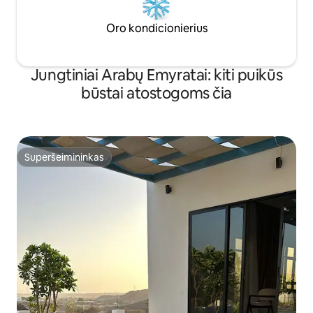
Oro kondicionierius
Jungtiniai Arabų Emyratai: kiti puikūs
būstai atostogoms čia
Superšeimininkas
Superšeimininkas