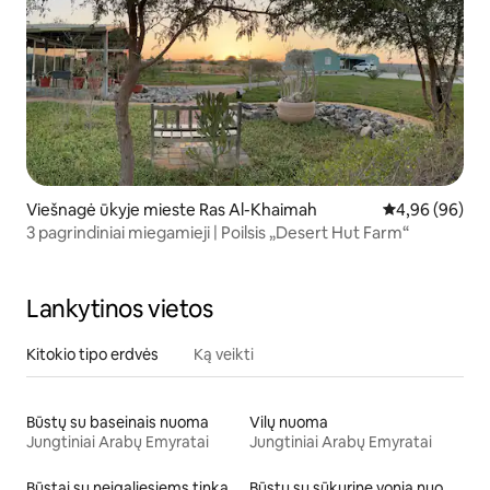
Viešnagė ūkyje mieste Ras Al-Khaimah
Vidutinis įvert
4,96 (96)
3 pagrindiniai miegamieji | Poilsis „Desert Hut Farm“
Lankytinos vietos
Kitokio tipo erdvės
Ką veikti
Būstų su baseinais nuoma
Vilų nuoma
Jungtiniai Arabų Emyratai
Jungtiniai Arabų Emyratai
Būstai su neįgaliesiems tinkamo aukščio lova
Būstų su sūkurine vonia nuoma