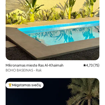
Mikronamas mieste Ras Al-Khaimah
Vidutinis įvert
4,73 (75)
BOHO BASEINAS - Rak
Mėgstamas svečių
Svečių mėgstamiausias