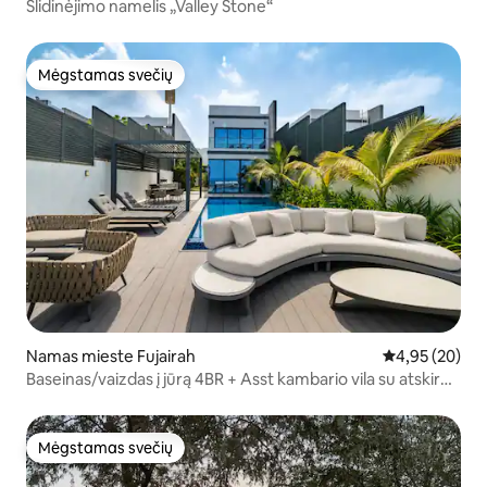
Slidinėjimo namelis „Valley Stone“
Mėgstamas svečių
Mėgstamas svečių
Namas mieste Fujairah
Vidutinis įvert
4,95 (20)
Baseinas/vaizdas į jūrą 4BR + Asst kambario vila su atskiru
baseinu
Mėgstamas svečių
Mėgstamas svečių