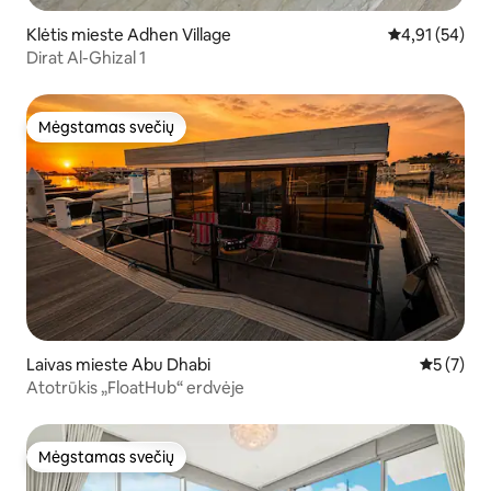
Klėtis mieste Adhen Village
Vidutinis įvert
4,91 (54)
Dirat Al-Ghizal 1
Mėgstamas svečių
Mėgstamas svečių
Laivas mieste Abu Dhabi
Vidutinis 
5 (7)
Atotrūkis „FloatHub“ erdvėje
Mėgstamas svečių
Mėgstamas svečių