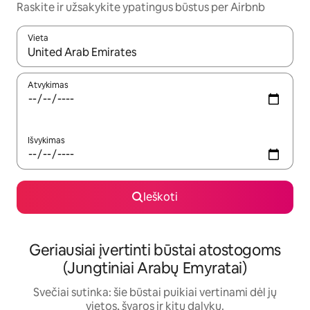
Raskite ir užsakykite ypatingus būstus per Airbnb
Vieta
Kai pasirodys paieškos rezultatai, juos naršyti galite naudodam
Atvykimas
Išvykimas
Ieškoti
Geriausiai įvertinti būstai atostogoms
(Jungtiniai Arabų Emyratai)
Svečiai sutinka: šie būstai puikiai vertinami dėl jų
vietos, švaros ir kitų dalykų.