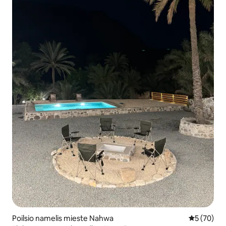
Poilsio namelis mieste Nahwa
Vidutinis įv
5 (70)