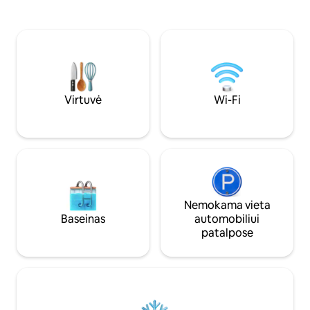
vakariene lauke su
retai rasti. Puikiai tinka skaitmeniniams
vaizdu į kalnus. V
klajokliams, poroms, šeimoms arba
patogumai: vaikų 
grupėms iki 7 svečių. Vos 15 minučių nuo
aikštelė ir apsaugin
Dubajaus centro ir netoli paplūdimių,
apsistoti su auginti
restoranų ir pagrindinių lankytinų vietų.
nemokama privati 
Prekybos centras pirmame aukšte.
aikštelė.
Virtuvė
Wi-Fi
Nemokama vieta
Baseinas
automobiliui
patalpose