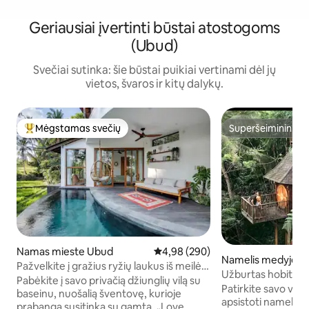
Geriausiai įvertinti būstai atostogoms
(Ubud)
Svečiai sutinka: šie būstai puikiai vertinami dėl jų
vietos, švaros ir kitų dalykų.
Mėgstamas svečių
Superšeimininkas
Svečių mėgstamiausias
Superšeimininkas
Namas mieste Ubud
Vidutinis įvertinimas: 4,98 iš 5, a
4,98 (290)
Namelis medyje m
Pažvelkite į gražius ryžių laukus iš meilės
alalang
Užburtas hobitų 
Ašramo viloje
Pabėkite į savo privačią džiunglių vilą su
džiunglėse
Patirkite savo vai
baseinu, nuošalią šventovę, kurioje
apsistoti namelyje
prabanga susitinka su gamta. „Love