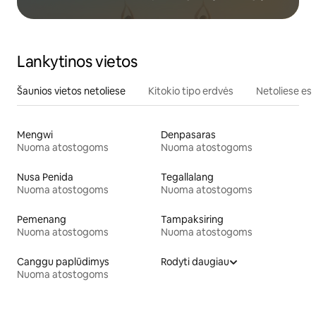
Lankytinos vietos
Šaunios vietos netoliese
Kitokio tipo erdvės
Netoliese esa
Mengwi
Denpasaras
Nuoma atostogoms
Nuoma atostogoms
Nusa Penida
Tegallalang
Nuoma atostogoms
Nuoma atostogoms
Pemenang
Tampaksiring
Nuoma atostogoms
Nuoma atostogoms
Canggu paplūdimys
Rodyti daugiau
Nuoma atostogoms