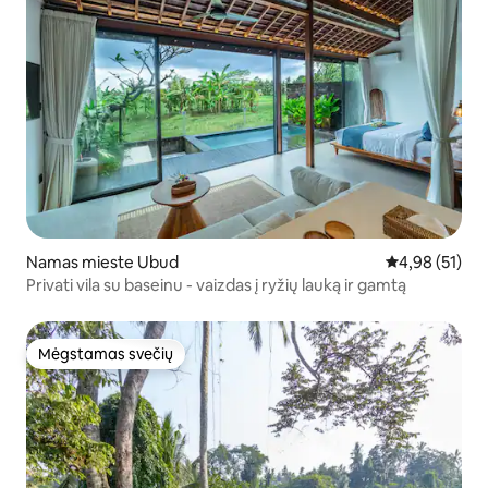
Namas mieste Ubud
Vidutinis įvert
4,98 (51)
Privati vila su baseinu - vaizdas į ryžių lauką ir gamtą
Mėgstamas svečių
Mėgstamas svečių