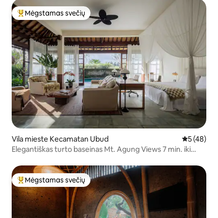
Mėgstamas svečių
Svečių mėgstamiausias
Vila mieste Kecamatan Ubud
Vidutinis įv
5 (48)
Elegantiškas turto baseinas Mt. Agung Views 7 min. iki
Ubudo
Mėgstamas svečių
Svečių mėgstamiausias