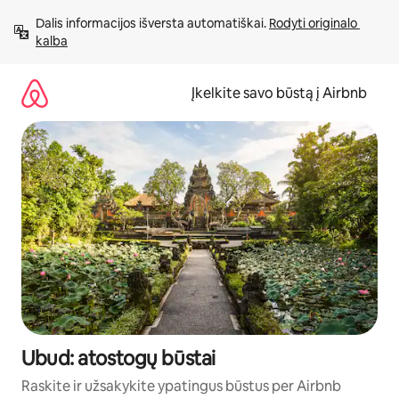
Pereiti
Dalis informacijos išversta automatiškai. 
Rodyti originalo 
prie
kalba
turinio
Įkelkite savo būstą į Airbnb
Ubud: atostogų būstai
Raskite ir užsakykite ypatingus būstus per Airbnb