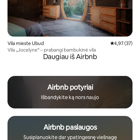
Vila mieste Ubud
Vidutinis įvert
4,97 (37)
Vila „Jocelyne“ – prabangi bambukinė vila
Daugiau iš Airbnb
Airbnb potyriai
Išbandykite ką nors naujo
Airbnb paslaugos
Susiplanuokite dar ypatingesnę viešnagę