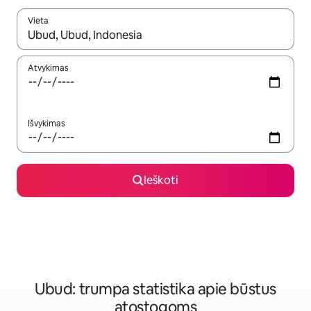
Vieta
Kai pasirodys paieškos rezultatai, juos naršyti galite naudodam
Atvykimas
Išvykimas
Ieškoti
Ubud: trumpa statistika apie būstus
atostogoms