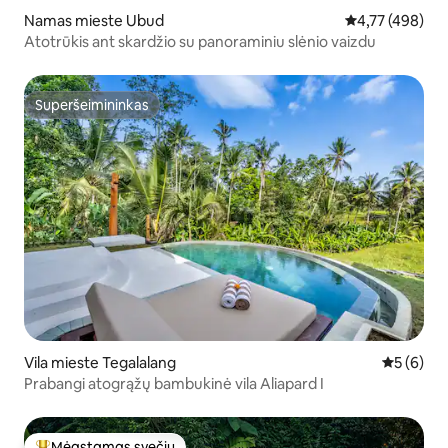
Namas mieste Ubud
Vidutinis įverti
4,77 (498)
Atotrūkis ant skardžio su panoraminiu slėnio vaizdu
Superšeimininkas
Superšeimininkas
Vila mieste Tegalalang
Vidutinis 
5 (6)
Prabangi atogrąžų bambukinė vila Aliapard I
Mėgstamas svečių