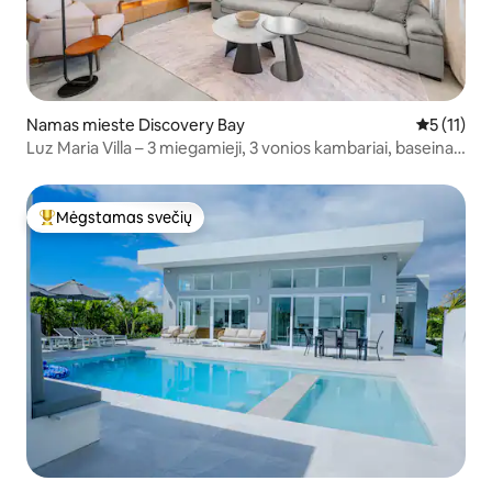
Namas mieste Discovery Bay
Vidutinis į
5 (11)
Luz Maria Villa – 3 miegamieji, 3 vonios kambariai, baseinas
ir sūkurinė vonia!
Mėgstamas svečių
Svečių mėgstamiausias