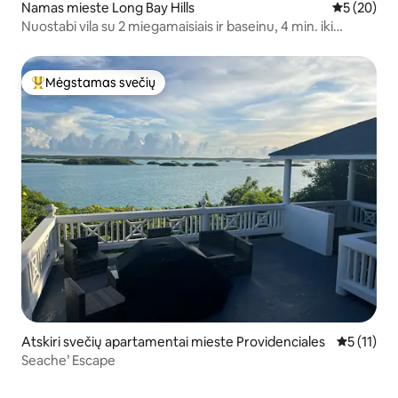
Namas mieste Long Bay Hills
Vidutinis įv
5 (20)
Nuostabi vila su 2 miegamaisiais ir baseinu, 4 min. iki
paplūdimio
Mėgstamas svečių
Svečių mėgstamiausias
Atskiri svečių apartamentai mieste Providenciales
Vidutinis į
5 (11)
Seache’ Escape