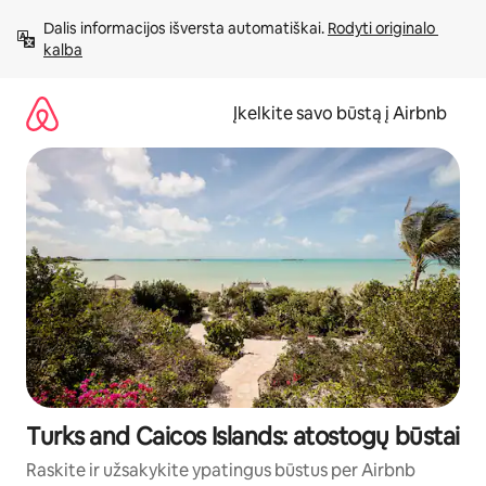
Pereiti
Dalis informacijos išversta automatiškai. 
Rodyti originalo 
prie
kalba
turinio
Įkelkite savo būstą į Airbnb
Turks and Caicos Islands: atostogų būstai
Raskite ir užsakykite ypatingus būstus per Airbnb