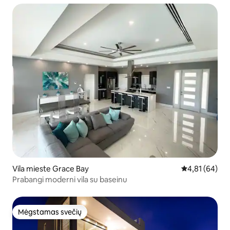
Vila mieste Grace Bay
Vidutinis įvert
4,81 (64)
Prabangi moderni vila su baseinu
Mėgstamas svečių
Mėgstamas svečių