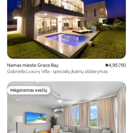
Namas mieste Grace Bay
Vidutinis įvert
4,95 (19)
Gabriella Luxury Villa - specialių įkainių atidarymas
Mėgstamas svečių
Mėgstamas svečių