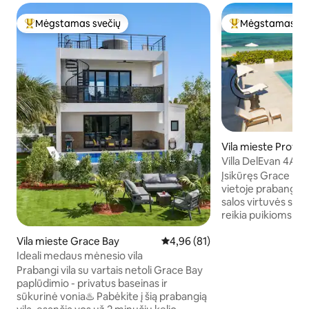
Mėgstamas svečių
Mėgstamas sv
Svečių mėgstamiausias
Svečių mėgstami
Vila mieste Provid
Villa DelEvan 4A /
villa
Įsikūręs Grace Bay
vietoje prabangai, p
salos virtuvės skoniui. Beveik vis
reikia puikioms atostog
nuo 4 restoranų - Mang
įkandimo, Baci ir Simone. 10
Vila mieste Grace Bay
Vidutinis įvertinimas: 4,96 iš 5, 
4,96 (81)
automobiliu iki gars
Ideali medaus mėnesio vila
15 min. kelio automo
Prabangi vila su vartais netoli Grace Bay
min. kelio automob
paplūdimio - privatus baseinas ir
centro. Apsaugotas būstas, privati
sūkurinė vonia♨️ Pabėkite į šią prabangią
automobilių stovėj