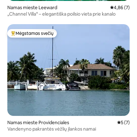
Namas mieste Leeward
Vidutinis įver
4,86 (7)
„Channel Villa“ – elegantiška poilsio vieta prie kanalo
Mėgstamas svečių
Svečių mėgstamiausias
Namas mieste Providenciales
Vidutinis 
5 (7)
Vandenyno pakrantės vėžlių įlankos namai