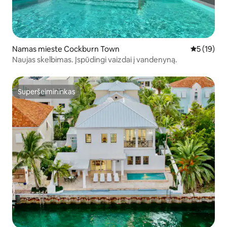
Namas mieste Cockburn Town
Vidutinis į
5 (19)
Naujas skelbimas. Įspūdingi vaizdai į vandenyną.
Superšeimininkas
Superšeimininkas