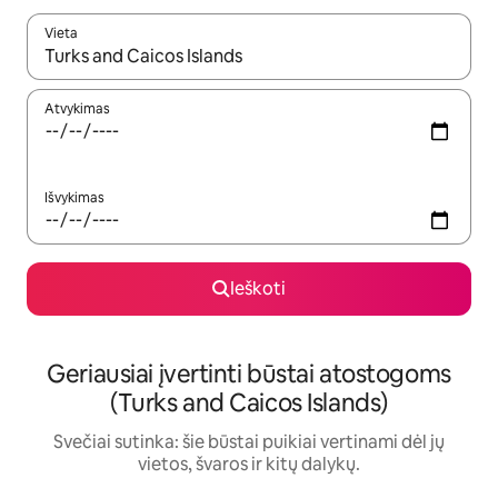
Vieta
Kai pasirodys paieškos rezultatai, juos naršyti galite naudodam
Atvykimas
Išvykimas
Ieškoti
Geriausiai įvertinti būstai atostogoms
(Turks and Caicos Islands)
Svečiai sutinka: šie būstai puikiai vertinami dėl jų
vietos, švaros ir kitų dalykų.