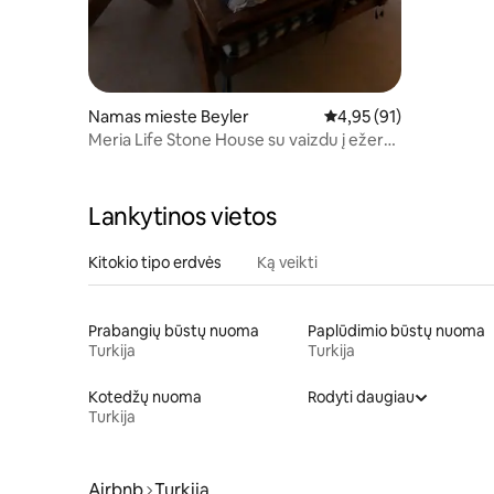
Namas mieste Beyler
Vidutinis įvertinimas: 4
4,95 (91)
Meria Life Stone House su vaizdu į ežerą
gamtoje
Lankytinos vietos
Kitokio tipo erdvės
Ką veikti
Prabangių būstų nuoma
Paplūdimio būstų nuoma
Turkija
Turkija
Kotedžų nuoma
Rodyti daugiau
Turkija
Airbnb
Turkija