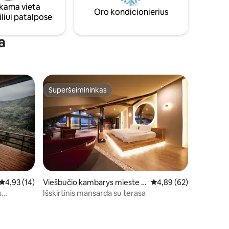
ama vieta
Oro kondicionierius
liui patalpose
a
Superšeimininkas
Superšeimininkas
Vidutinis įvertinimas: 4,93 iš 5, atsiliepimų: 14
4,93 (14)
Viešbučio kambarys mieste B
Vidutinis įvertinimas: 4
4,89 (62)
eşiktaş
s
Išskirtinis mansarda su terasa