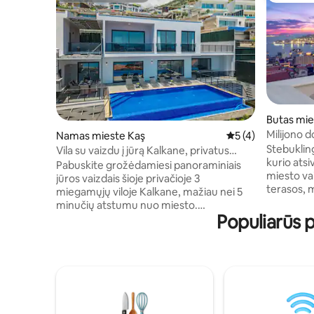
Butas mie
Milijono d
Namas mieste Kaş
Vidutinis įvertinima
5 (4)
privati ter
Stebukling
Vila su vaizdu į jūrą Kalkane, privatus
kurio atsi
begalinis baseinas
Pabuskite grožėdamiesi panoraminiais
miesto vai
jūros vaizdais šioje privačioje 3
terasos, m
miegamųjų viloje Kalkane, mažiau nei 5
ypatingas
minučių atstumu nuo miesto.
daugiabuč
Populiarūs 
Mėgaukitės nuošaliu 10 m begalybės
Galatos bokšto. Apstatyt
baseinu, saulės terasomis, kokybiškais
antikvarini
gultais, valgymu lauke, plytiniu kepsnine
dizainerių
ir stalo tenisu. Atsipalaiduokite atviroje
patiekalų 
gyvenamojoje erdvėje su išmaniąja TV,
šioje boh
sofa-lova, pilnai įrengta virtuve,
jos parduo
indaplove, skalbimo mašina ir 7 pėdų
už kelių ž
biliardo stalu. Visi miegamieji yra su