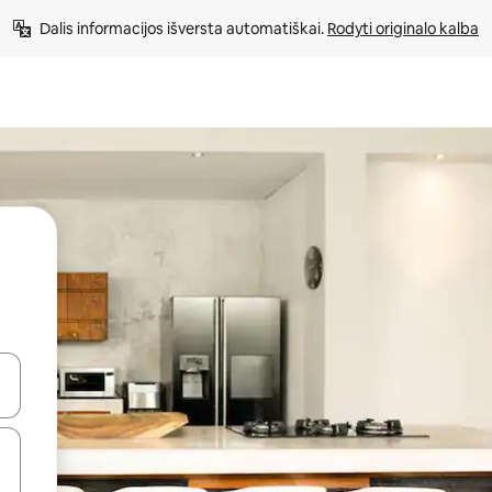
Dalis informacijos išversta automatiškai. 
Rodyti originalo kalba
alite naudodami rodykles aukštyn ir žemyn arba liesdami ir braukdami p