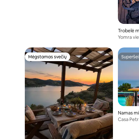
Trobelė 
Yomra vie
baseinu
Mėgstamas svečių
Superšei
Mėgstamas svečių
Superšei
Namas mi
Casa Petr
privačiu 