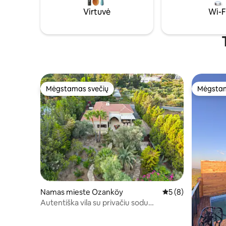
atskirais vonios kambariais, įskaitant
Virtuvė
Wi-F
pagrindinį miegamąjį su karališko dydžio
lova, sūkurine vonia ir balkonu.
Mėgstamas svečių
Mėgstam
Mėgstamas svečių
Mėgstam
Namas mieste Ozanköy
Vidutinis įvertinima
5 (8)
Autentiška vila su privačiu sodu
Kyrenijoje