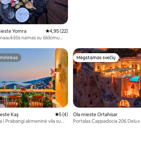
mieste Yomra
Vidutinis įvertinimas: 4,95 iš 5, atsiliepimų: 22
4,95 (22)
naaukštis namas su šildomu
mininkas
Mėgstamas svečių
mininkas
Mėgstamas svečių
este Kaş
Vidutinis įvertinimas: 5 iš 5, atsiliepimų: 
5 (4)
Ola mieste Ortahisar
a | Prabangi akmeninė vila su
Portalas Cappadocia 206 Delux
baseinu