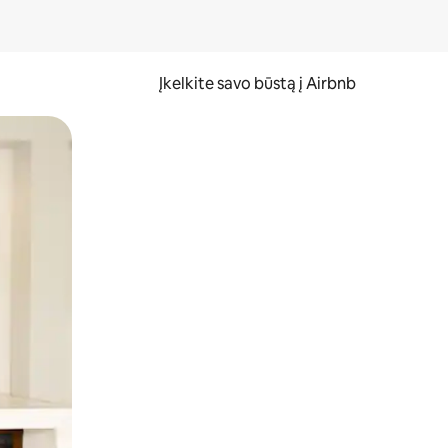
Įkelkite savo būstą į Airbnb
er ekraną.