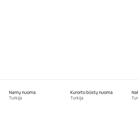
,95 iš 5, atsiliepimų: 91
Namų nuoma
Kurorto būstų nuoma
Turkija
Turkija
Tur