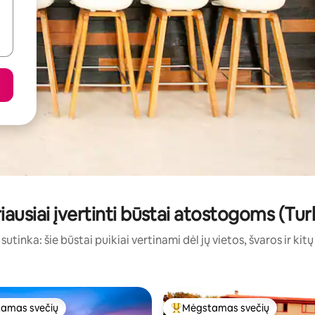
iausiai įvertinti būstai atostogoms (Turk
sutinka: šie būstai puikiai vertinami dėl jų vietos, švaros ir kit
amas svečių
Mėgstamas svečių
mėgstamiausias
Svečių mėgstamiausias