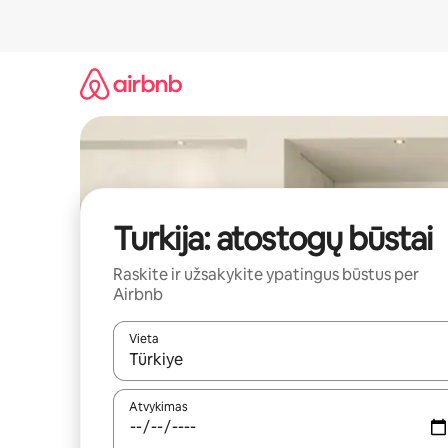
Pereiti
prie
turinio
Turkija: atostogų būstai
Raskite ir užsakykite ypatingus būstus per
Airbnb
Vieta
Kai pasirodys paieškos rezultatai, juos naršyti g
Atvykimas