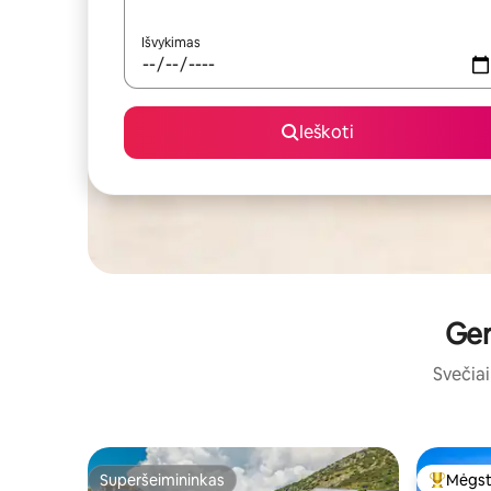
Išvykimas
Ieškoti
Ger
Svečiai 
Superšeimininkas
Mėgst
Superšeimininkas
Svečių 