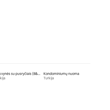
Nakvynės su pusryčiais (B&B)
Kondominiumų nuoma
kija
Turkija