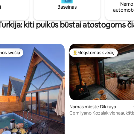
Nemok
i
Baseinas
automobi
Turkija: kiti puikūs būstai atostogoms či
as svečių
Mėgstamas svečių
as svečių
Svečių mėgstamiausias
Namas mieste Dikkaya
Cemilyano Kozalak vienaaukšti
s: 5 iš 5, atsiliepimų: 8
vasarnamis 102