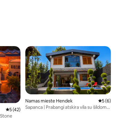
Namas mieste Hendek
Vidutinis įvertinima
5 (6)
Sapanca | Prabangi atskira vila su šildomu
4
Vidutinis įvertinimas: 5 iš 5, atsiliepimų: 42
5 (42)
baseinu
 Stone