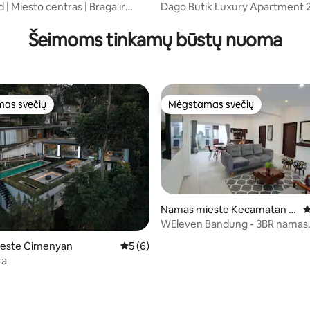
umur Bandung
matan Coblong
| Miesto centras | Braga ir
Dago Butik Luxury Apartment 
entras | 4 svečiai
miegamieji
Šeimoms tinkamų būstų nuoma
as svečių
Mėgstamas svečių
as svečių
Mėgstamas svečių
s: 5 iš 5, atsiliepimų: 4
Namas mieste Kecamatan B
V
andung Wetan
WEleven Bandung - 3BR namas
aukščiausios kokybės vietoje
este Cimenyan
Vidutinis įvertinimas: 5 iš 5, atsiliepimų: 6
5 (6)
ra