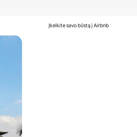
Įkelkite savo būstą į Airbnb
er ekraną.