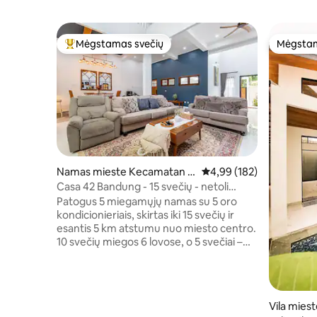
Mėgstamas svečių
Mėgstam
Svečių mėgstamiausias
Mėgstam
Namas mieste Kecamatan A
Vidutinis įvertinimas: 4,9
4,99 (182)
ntapani
Casa 42 Bandung - 15 svečių - netoli
miesto centro
Patogus 5 miegamųjų namas su 5 oro
kondicionieriais, skirtas iki 15 svečių ir
esantis 5 km atstumu nuo miesto centro.
10 svečių miegos 6 lovose, o 5 svečiai –
ant kelioninių lovelių. Užsakymo
sistemoje nurodykite svečių skaičių. 4
vonios kambariuose yra karštas vanduo.
Yra rankšluostis, patogumai, plaukų
Vila mies
džiovintuvas, lygintuvas ir skalbimo