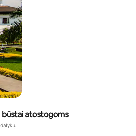
ti būstai atostogoms
ų dalykų.