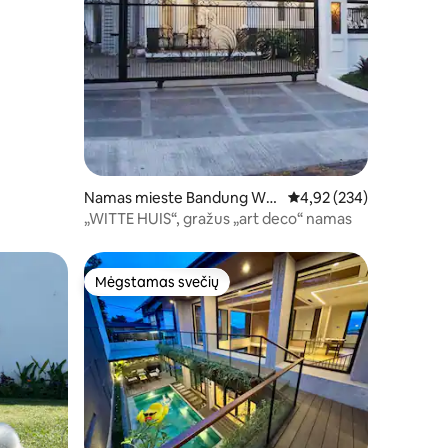
Namas mieste Bandung Wet
Vidutinis įvertinimas: 4,
4,92 (234)
an
„WITTE HUIS“, gražus „art deco“ namas
Mėgstamas svečių
Mėgstamas svečių