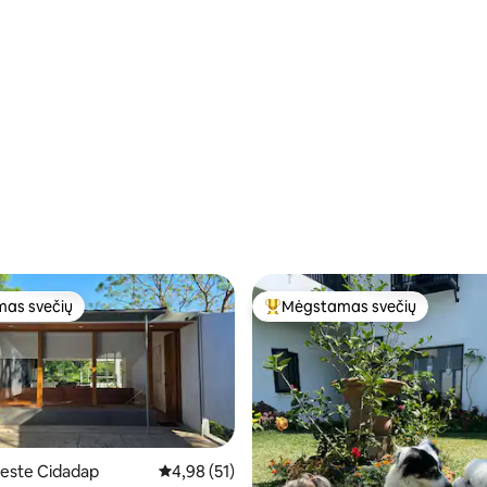
as svečių
Mėgstamas svečių
as svečių
Svečių mėgstamiausias
este Cidadap
Vidutinis įvertinimas: 4,98 iš 5, atsiliepimų: 51
4,98 (51)