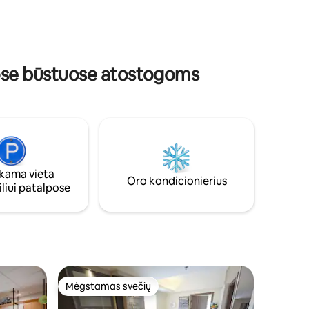
tik
plačiu darbo stalu, karališko dydžio lova,
 Mes
didele sofa lova ir virtuvės komplektu yra
kavos
paruoštas jūsų viešnagei.
alime
uose būstuose atostogoms
ama vieta
Oro kondicionierius
liui patalpose
Mėgstamas svečių
Mėgstamas svečių