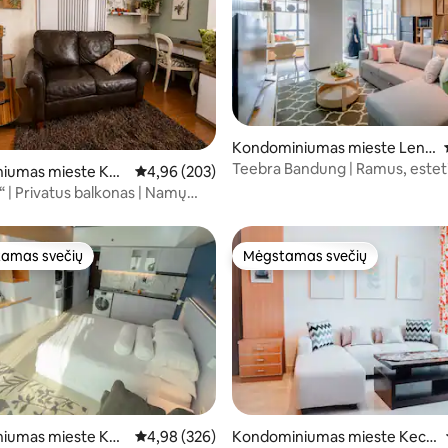
Kondominiumas mieste Leng
kong
Teebra Bandung | Ramus, estet
3 iš 5, atsiliepimų: 176
iumas mieste Kec
Vidutinis įvertinimas: 4,96 iš 5, atsiliepimų: 203
4,96 (203)
mažas butas
engkong
“ | Privatus balkonas | Namų
amas svečių
Mėgstamas svečių
mėgstamiausias
Mėgstamas svečių
6 iš 5, atsiliepimų: 130
iumas mieste Kec
Vidutinis įvertinimas: 4,98 iš 5, atsiliepimų: 326
4,98 (326)
Kondominiumas mieste Keca