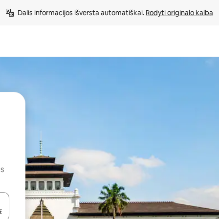
Dalis informacijos išversta automatiškai. 
Rodyti originalo kalba
us
alite naudodami rodykles aukštyn ir žemyn arba liesdami ir braukdami p