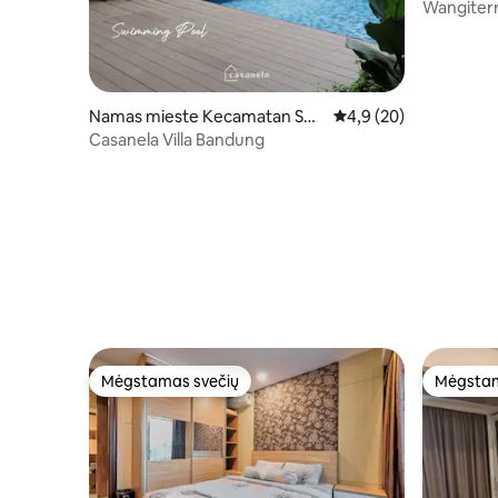
Wangiter
Namas mieste Kecamatan Su
Vidutinis įvertinimas: 4
4,9 (20)
mur Bandung
Casanela Villa Bandung
Mėgstamas svečių
Mėgstam
Mėgstamas svečių
Mėgstam