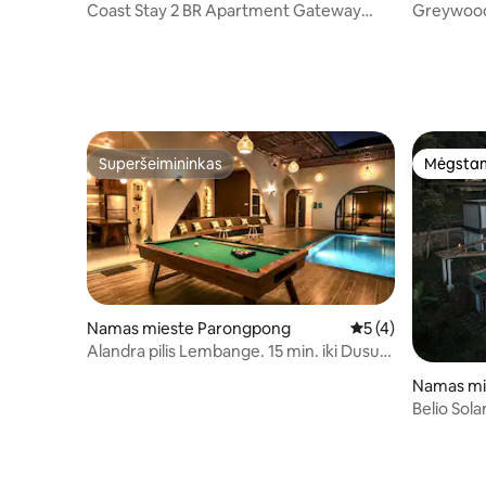
amatan Cicendo
amatan S
Coast Stay 2 BR Apartment Gateway
Greywood 
Pasteur Bandung
prekybos c
Superšeimininkas
Mėgstam
Superšeimininkas
Mėgstam
Namas mieste Parongpong
Vidutinis įvertinima
5 (4)
Alandra pilis Lembange. 15 min. iki Dusun
Bambu. Maks. 16 žm.
Namas mi
Belio Sola