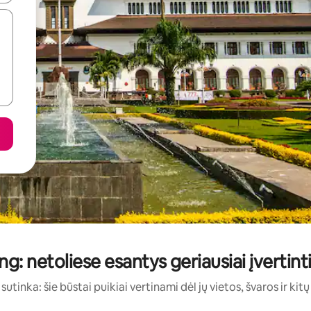
g: netoliese esantys geriausiai įvertin
sutinka: šie būstai puikiai vertinami dėl jų vietos, švaros ir kit