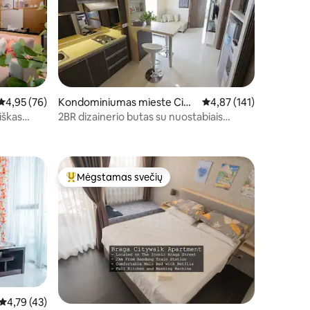
Vidutinis įvertinimas: 4,95 iš 5, atsiliepimų: 76
4,95 (76)
Kondominiumas mieste Cida
Vidutinis įvertinimas: 4,
4,87 (141)
dap
iškas
2BR dizainerio butas su nuostabiais
vaizdais
Mėgstamas svečių
Svečių mėgstamiausias
Vidutinis įvertinimas: 4,79 iš 5, atsiliepimų: 43
4,79 (43)