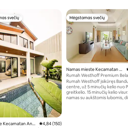
as svečių
Mėgstamas svečių
as svečių
Mėgstamas svečių
9 iš 5, atsiliepimų: 182
Namas mieste Kecamatan Ci
cendo
Rumah Westhoff Premium Bel
House Citi Center
Rumah Westhoff įsikūręs Band
centre, už 5 minučių kelio nuo 
greitkelio. 15 minučių kelio visu
namas su aukštomis lubomis, di
gražiu sodu su 1/2 aikštele krep
aikštele iki 15 SVEČIŲ (ne daugiau
Kaimynystė. Mes suteikiame k
tarnaitėms arba vairuotojams ik
te Kecamatan Andi
Vidutinis įvertinimas: 4,84 iš 5, atsiliepimų: 150
4,84 (150)
asmenų. Įskaičiuotos papildomo