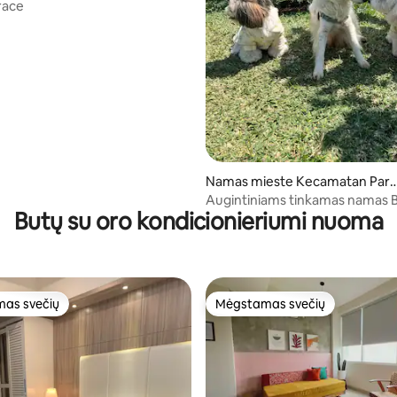
race
,9 iš 5, atsiliepimų: 20
Namas mieste Kecamatan Par
gpong
Augintiniams tinkamas namas
Butų su oro kondicionieriumi nuoma
(M namas)
as svečių
Mėgstamas svečių
as svečių
Mėgstamas svečių