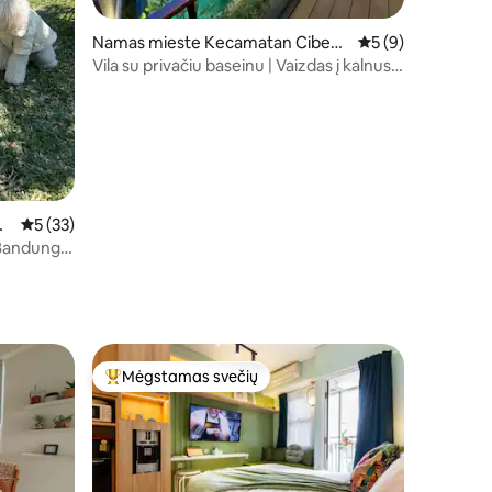
Namas mieste Kecamatan Cibeu
Vidutinis įvertinima
5 (9)
nying Kaler
Vila su privačiu baseinu | Vaizdas į kalnus |
Le Arumanis
on
Vidutinis įvertinimas: 5 iš 5, atsiliepimų: 33
5 (33)
 Bandung
Mėgstamas svečių
Svečių mėgstamiausias