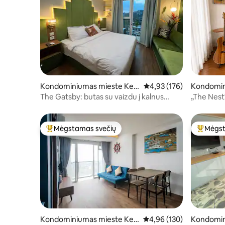
Kondominiumas mieste Kec
Vidutinis įvertinimas: 4,9
4,93 (176)
Kondomin
amatan Cimenyan
amatan L
The Gatsby: butas su vaizdu į kalnus
„The Nest
Marbella Bdg
kinas
Mėgstamas svečių
Mėgst
Svečių mėgstamiausias
Svečių 
Kondominiumas mieste Kec
Vidutinis įvertinimas: 4,9
4,96 (130)
Kondomin