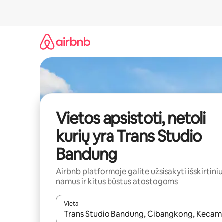
Pereiti
prie
turinio
Vietos apsistoti, netoli
kurių yra Trans Studio
Bandung
Airbnb platformoje galite užsisakyti išskirtini
namus ir kitus būstus atostogoms
Vieta
Kai pasirodys paieškos rezultatai, juos naršyti g