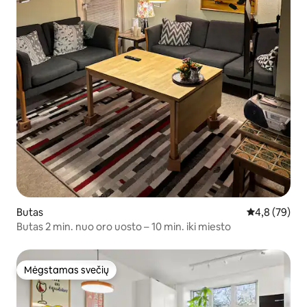
Butas
Vidutinis įver
4,8 (79)
Butas 2 min. nuo oro uosto – 10 min. iki miesto
Mėgstamas svečių
Mėgstamas svečių