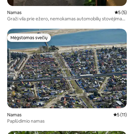
Namas
Vidutinis 
5 (5)
Graži vila prie ežero, nemokamas automobilių stovėjimas
ir sodas
Mėgstamas svečių
Mėgstamas svečių
Namas
Vidutinis į
5 (11)
Paplūdimio namas