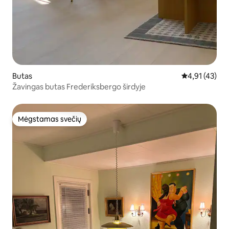
Butas
Vidutinis įvert
4,91 (43)
Žavingas butas Frederiksbergo širdyje
Mėgstamas svečių
Mėgstamas svečių