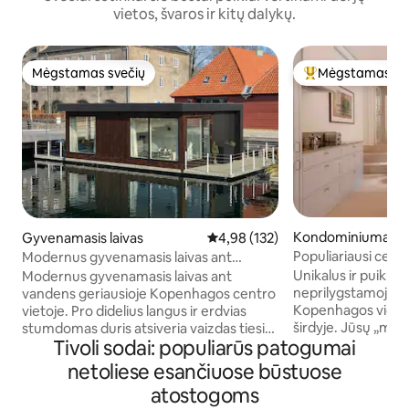
vietos, švaros ir kitų dalykų.
Mėgstamas svečių
Mėgstamas sv
Mėgstamas svečių
Svečių mėgstami
Kondominiumas
Gyvenamasis laivas
Vidutinis įvertinimas: 4,98 iš 5, a
4,98 (132)
Populiariausi centri
Modernus gyvenamasis laivas ant
prabangūs apartam
vandens · Puiki vieta centre
Unikalus ir puikus 
Modernus gyvenamasis laivas ant
neprilygstamoje vie
vandens geriausioje Kopenhagos centro
Kopenhagos viduti
vietoje. Pro didelius langus ir erdvias
širdyje. Jūsų „miesto namas“ su atskiru
stumdomas duris atsiveria vaizdas tiesiai
Tivoli sodai: populiarūs patogumai
įėjimu iš šaligatvio gatvės. A
į vandenį, todėl gyvenamoji erdvė yra
prabanga, išsidėsč
šviesi ir rami. Gyvenamasis laivas įsikūręs
netoliese esančiuose būstuose
apsistojate sintez
išskirtinėje pakrantės zonoje, šalia
atostogoms
prabangiame bute Dizaino balda
Operos teatro ir Operos parko, iš kurio