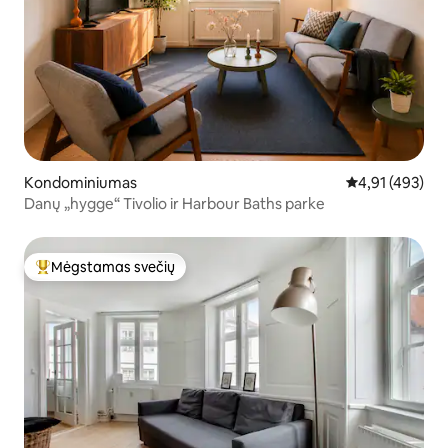
Kondominiumas
Vidutinis įverti
4,91 (493)
Danų „hygge“ Tivolio ir Harbour Baths parke
Mėgstamas svečių
Svečių mėgstamiausias