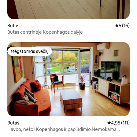
Butas
Vidutinis į
5 (16)
Butas centrinėje Kopenhagos dalyje
Mėgstamas svečių
Mėgstamas svečių
Butas
Vidutinis įvert
4,95 (111)
Havbo, netoli Kopenhagos ir paplūdimio Nemokama
automobilių stovėjimo aikštelė