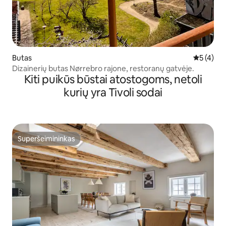
Butas
Vidutinis 
5 (4)
Dizainerių butas Nørrebro rajone, restoranų gatvėje.
Kiti puikūs būstai atostogoms, netoli
kurių yra Tivoli sodai
Superšeimininkas
Superšeimininkas