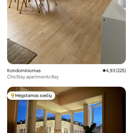
Kondominiumas
Vidutinis įverti
4,93 (225)
ChicStay apartments Bay
Mėgstamas svečių
Svečių mėgstamiausias