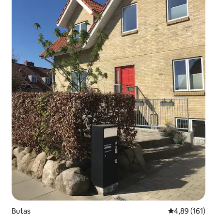
Butas
Vidutinis įverti
4,89 (161)