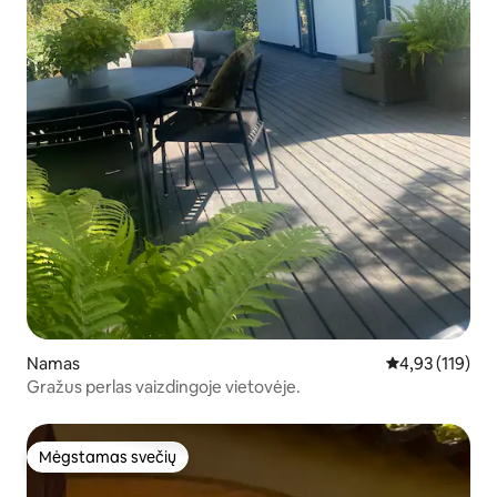
Namas
Vidutinis įverti
4,93 (119)
Gražus perlas vaizdingoje vietovėje.
Mėgstamas svečių
Mėgstamas svečių