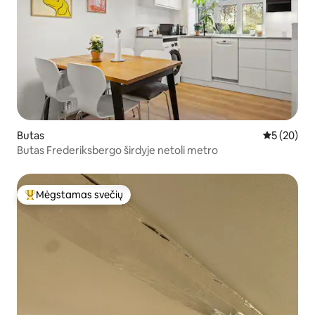
Butas
Vidutinis įv
5 (20)
Butas Frederiksbergo širdyje netoli metro
Mėgstamas svečių
Svečių mėgstamiausias