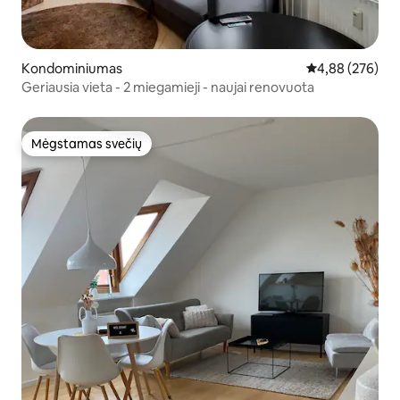
Kondominiumas
Vidutinis įverti
4,88 (276)
Geriausia vieta - 2 miegamieji - naujai renovuota
Mėgstamas svečių
Mėgstamas svečių