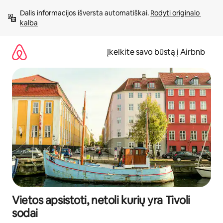
Pereiti
Dalis informacijos išversta automatiškai. 
Rodyti originalo 
prie
kalba
turinio
Įkelkite savo būstą į Airbnb
Vietos apsistoti, netoli kurių yra Tivoli
sodai