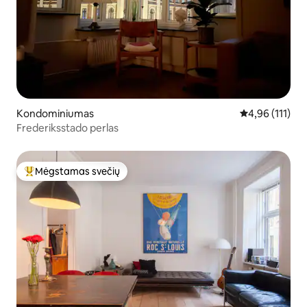
Kondominiumas
Vidutinis įverti
4,96 (111)
Frederiksstado perlas
Mėgstamas svečių
Svečių mėgstamiausias