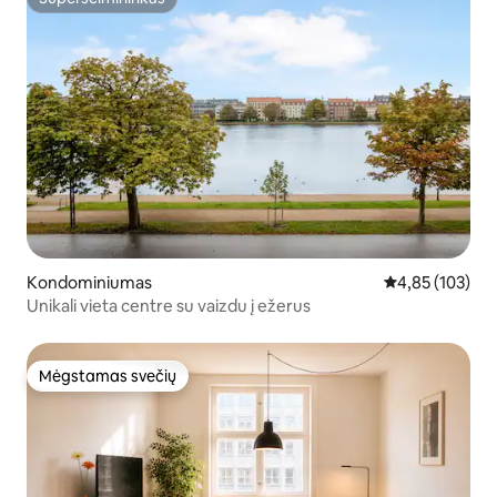
Superšeimininkas
Kondominiumas
Vidutinis įverti
4,85 (103)
Unikali vieta centre su vaizdu į ežerus
Mėgstamas svečių
Mėgstamas svečių