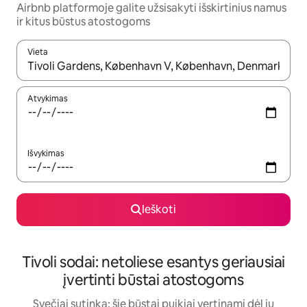
Airbnb platformoje galite užsisakyti išskirtinius namus
ir kitus būstus atostogoms
Vieta
Kai pasirodys paieškos rezultatai, juos naršyti galite naudodam
Atvykimas
Išvykimas
Ieškoti
Tivoli sodai: netoliese esantys geriausiai
įvertinti būstai atostogoms
Svečiai sutinka: šie būstai puikiai vertinami dėl jų