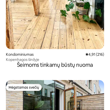
Kondominiumas
Vidutinis įverti
4,91 (216)
Kopenhagos širdyje
Šeimoms tinkamų būstų nuoma
Mėgstamas svečių
Mėgstamas svečių