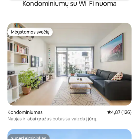
Kondominiumų su Wi-Fi nuoma
Mėgstamas svečių
Mėgstamas svečių
Kondominiumas
Vidutinis įverti
4,87 (126)
Naujas ir labai gražus butas su vaizdu į jūrą.
Superšeimininkas