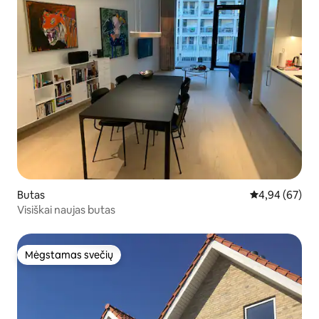
Butas
Vidutinis įvert
4,94 (67)
Visiškai naujas butas
Mėgstamas svečių
Mėgstamas svečių