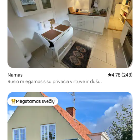
Namas
Vidutinis įverti
4,78 (243)
Rūsio miegamasis su privačia virtuve ir dušu.
Mėgstamas svečių
Svečių mėgstamiausias