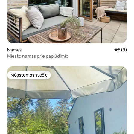
Namas
Vidutinis 
5 (9)
Miesto namas prie paplūdimio
Mėgstamas svečių
Mėgstamas svečių