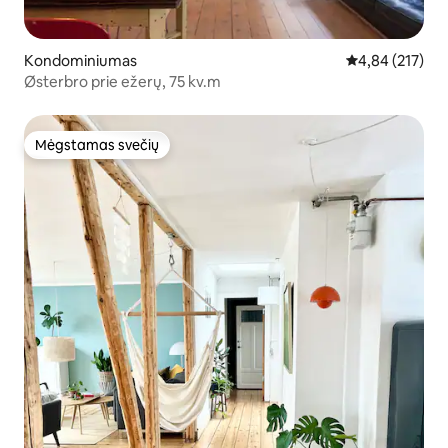
Kondominiumas
Vidutinis įverti
4,84 (217)
Østerbro prie ežerų, 75 kv.m
Mėgstamas svečių
Mėgstamas svečių