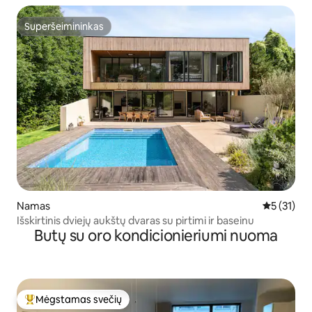
Superšeimininkas
Superšeimininkas
Namas
Vidutinis į
5 (31)
Išskirtinis dviejų aukštų dvaras su pirtimi ir baseinu
Butų su oro kondicionieriumi nuoma
Mėgstamas svečių
Svečių mėgstamiausias