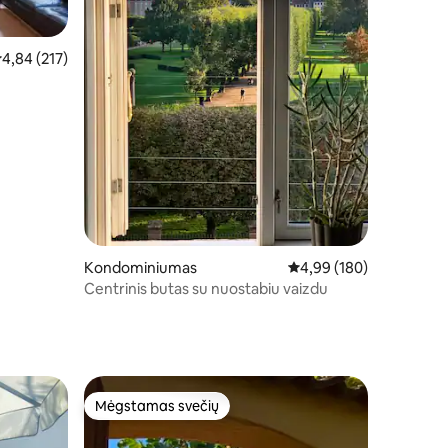
idutinis įvertinimas: 4,84 iš 5, atsiliepimų: 217
4,84 (217)
Kondominiumas
Vidutinis įvertinimas: 4,
4,99 (180)
Centrinis butas su nuostabiu vaizdu
Mėgstamas svečių
Mėgstamas svečių