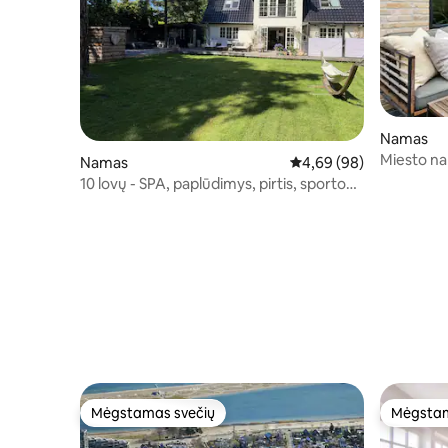
Namas
Miesto na
Namas
Vidutinis įvertinimas: 4,
4,69 (98)
10 lovų - SPA, paplūdimys, pirtis, sporto
salė, pastogė - prabanga
Mėgstamas svečių
Mėgstam
Mėgstamas svečių
Mėgstam