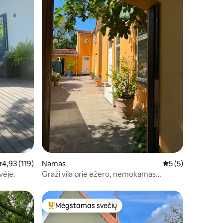
idutinis įvertinimas: 4,93 iš 5, atsiliepimų: 119
4,93 (119)
Namas
Vidutinis įvertinim
5 (5)
vėje.
Graži vila prie ežero, nemokamas
automobilių stovėjimas ir sodas
Mėgstamas svečių
Svečių mėgstamiausias