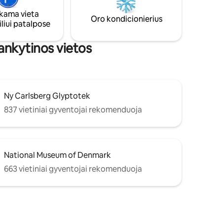
, draugų
kadaise buvo teatras Ši vieta taip pat
ama vieta
to
puikiai tinka verslo susitikimams
Oro kondicionierius
liui patalpose
agos
/ilgesnėms ar trumpesnėms viešnagėms
lankytinos vietos
Ny Carlsberg Glyptotek
837 vietiniai gyventojai rekomenduoja
National Museum of Denmark
663 vietiniai gyventojai rekomenduoja