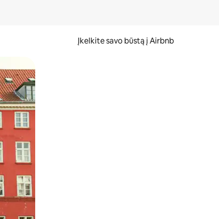
Įkelkite savo būstą į Airbnb
er ekraną.