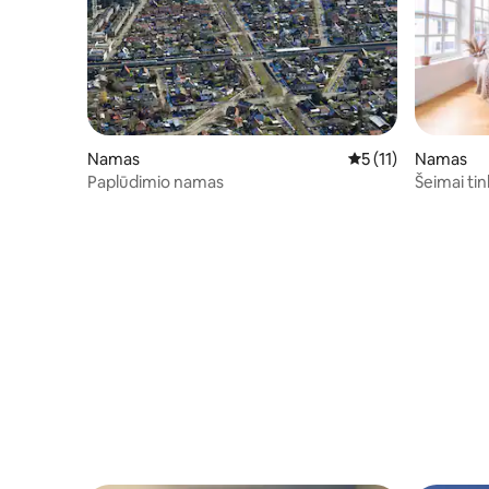
Namas
Vidutinis įvertinimas
5 (11)
Namas
Paplūdimio namas
Šeimai ti
netoli K