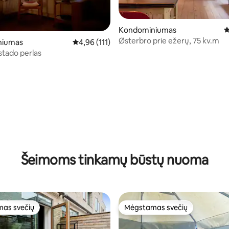
Kondominiumas
V
Østerbro prie ežerų, 75 kv.m
niumas
Vidutinis įvertinimas: 4,96 iš 5, atsiliepimų: 111
4,96 (111)
stado perlas
3 iš 5, atsiliepimų: 226
Šeimoms tinkamų būstų nuoma
as svečių
Mėgstamas svečių
as svečių
Mėgstamas svečių