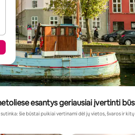
toliese esantys geriausiai įvertinti b
sutinka: šie būstai puikiai vertinami dėl jų vietos, švaros ir kit