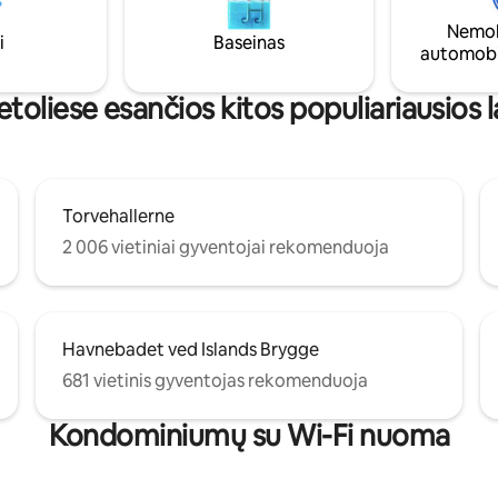
e vešliuose žaliuose parkuose.
dideliems šeimos susibūrimams
Nemok
i daugelio metų
grupėms ar įsimintiniems mies
i
Baseinas
automobi
ininkai“ - galima pateikti
pabėgimams. Patirkite Kopenh
 Kopenhagoje pagal poreikį.
žavesį netoliese.
k!
oliese esančios kitos populiariausios 
Torvehallerne
2 006 vietiniai gyventojai rekomenduoja
Havnebadet ved Islands Brygge
681 vietinis gyventojas rekomenduoja
Kondominiumų su Wi-Fi nuoma