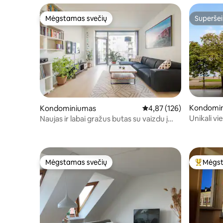
Mėgstamas svečių
Superšei
Mėgstamas svečių
Superšei
Kondomi
Kondominiumas
Vidutinis įvertinimas: 4,8
4,87 (126)
Unikali vi
Naujas ir labai gražus butas su vaizdu į
jūrą.
Mėgstamas svečių
Mėgst
Mėgstamas svečių
Svečių 