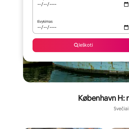
Išvykimas
Ieškoti
København H: ne
Svečiai 