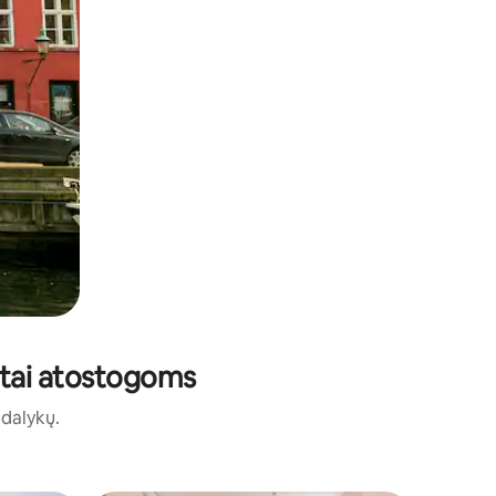
ūstai atostogoms
ų dalykų.