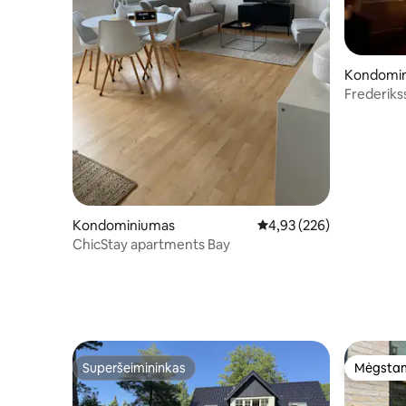
Kondomi
Frederiks
Kondominiumas
Vidutinis įvertinimas: 4,9
4,93 (226)
ChicStay apartments Bay
Superšeimininkas
Mėgstam
Superšeimininkas
Mėgstam