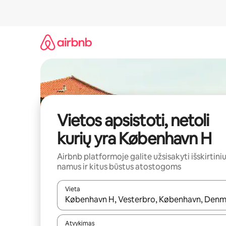
Pereiti
prie
turinio
Vietos apsistoti, netoli
kurių yra København H
Airbnb platformoje galite užsisakyti išskirtini
namus ir kitus būstus atostogoms
Vieta
Kai pasirodys paieškos rezultatai, juos naršyti g
Atvykimas