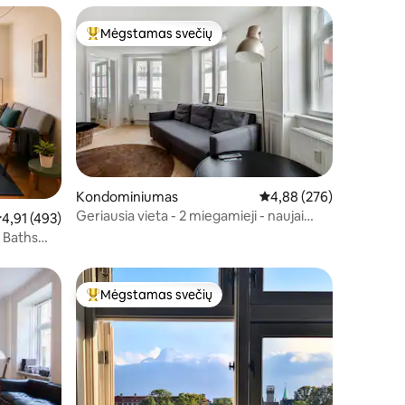
Mėgstamas svečių
Svečių mėgstamiausias
Kondominiumas
Vidutinis įvertinimas: 4,
4,88 (276)
Geriausia vieta - 2 miegamieji - naujai
idutinis įvertinimas: 4,91 iš 5, atsiliepimų: 493
4,91 (493)
renovuota
r Baths
Mėgstamas svečių
Svečių mėgstamiausias