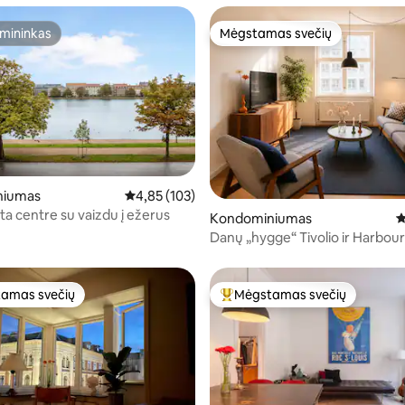
mininkas
Mėgstamas svečių
mininkas
Mėgstamas svečių
niumas
Vidutinis įvertinimas: 4,85 iš 5, atsiliepimų: 103
4,85 (103)
7 iš 5, atsiliepimų: 126
eta centre su vaizdu į ežerus
Kondominiumas
V
Danų „hygge“ Tivolio ir Harbou
parke
amas svečių
Mėgstamas svečių
mėgstamiausias
Svečių mėgstamiausias