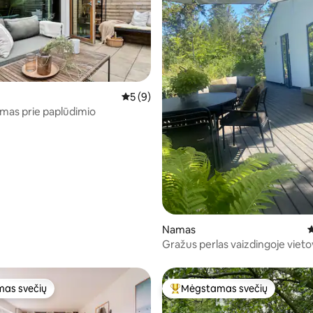
Vidutinis įvertinimas: 5 iš 5, atsiliepimų: 9
5 (9)
mas prie paplūdimio
69 iš 5, atsiliepimų: 98
Namas
V
Gražus perlas vaizdingoje vieto
as svečių
Mėgstamas svečių
as svečių
Svečių mėgstamiausias