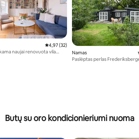
: 5 iš 5, atsiliepimų: 11
Vidutinis įvertinimas: 4,97 iš 5, atsiliepimų: 32
4,97 (32)
nkama naujai renovuota vila
Namas
openhagos
Paslėptas perlas Frederiksberg
Butų su oro kondicionieriumi nuoma