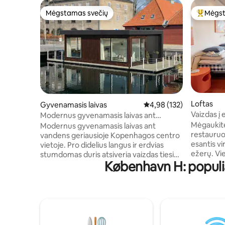
Mėgstamas svečių
Mėgst
Mėgstamas svečių
Svečių 
Loftas
Gyvenamasis laivas
Vidutinis įvertinimas: 4,9
4,98 (132)
Vaizdas į 
Modernus gyvenamasis laivas ant
meno ir d
vandens · Puiki vieta centre
Mėgaukitė
Modernus gyvenamasis laivas ant
restauruot
vandens geriausioje Kopenhagos centro
esantis 
vietoje. Pro didelius langus ir erdvias
ežerų. Vi
stumdomas duris atsiveria vaizdas tiesiai į
København H: populi
bendradarb
vandenį, todėl gyvenamoji erdvė yra
Nordvaerk
šviesi ir rami. Gyvenamasis laivas įsikūręs
menininkus
išskirtinėje pakrantės zonoje, šalia
leiskitės 
Operos teatro ir Operos parko, iš kurio
miestą. A
patogu pasiekti viešąjį transportą, maisto
muziejų, g
prekių parduotuvę, miesto centrą,
butikų ir 
restoranus ir kultūros objektus. Pateikus