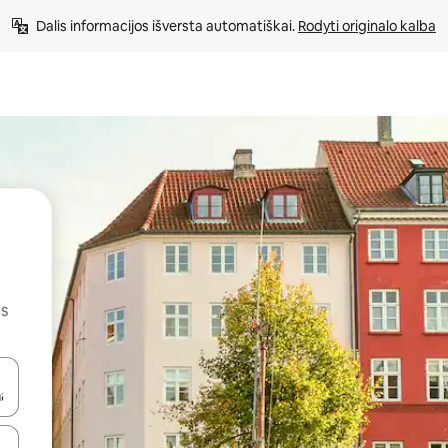
Dalis informacijos išversta automatiškai. 
Rodyti originalo kalba
us
alite naudodami rodykles aukštyn ir žemyn arba liesdami ir braukdami p