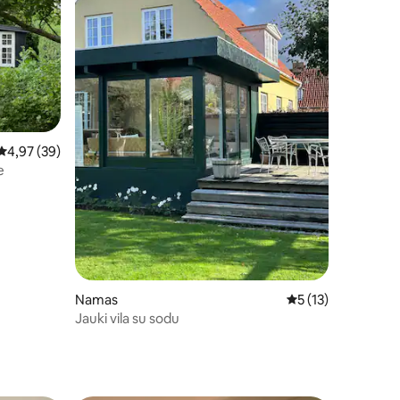
Vidutinis įvertinimas: 4,97 iš 5, atsiliepimų: 39
4,97 (39)
e
Namas
Vidutinis įvertinima
5 (13)
Jauki vila su sodu