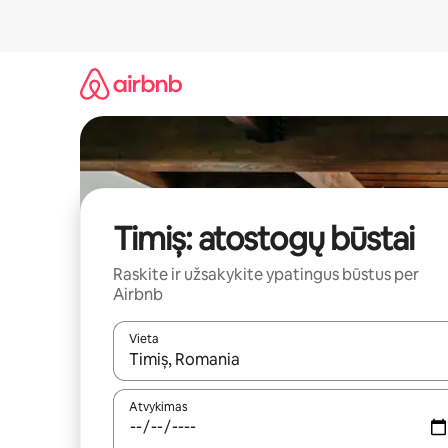
Pereiti
prie
turinio
Timiș: atostogų būstai
Raskite ir užsakykite ypatingus būstus per
Airbnb
Vieta
Kai pasirodys paieškos rezultatai, juos naršyti g
Atvykimas