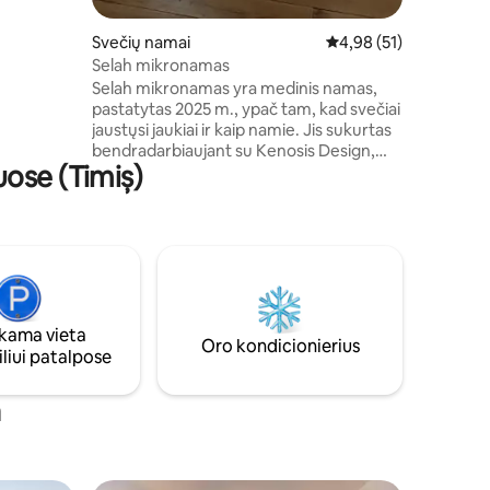
Svečių namai
Vidutinis įvertinimas: 4
4,98 (51)
Selah mikronamas
Selah mikronamas yra medinis namas,
pastatytas 2025 m., ypač tam, kad svečiai
jaustųsi jaukiai ir kaip namie. Jis sukurtas
bendradarbiaujant su Kenosis Design,
ose (Timiș)
aukščiausios klasės baldų prekės ženklo
kompanija. Iki oro uosto 15 minučių kelio.
Įsikūręs Giarmatoje, už 11 km nuo
Timišoaros. Jame yra privatus kiemas.
Viduje Pastatytas naudojant medienos ir
akmens elementus, puikiai tinka visai
šeimai apsistoti tiek laiko, kiek norima,
nes jame yra viskas, ko reikia! Taigi,
ama vieta
atvykite ir džiaukitės Selos mikronamu
Oro kondicionierius
liui patalpose
a