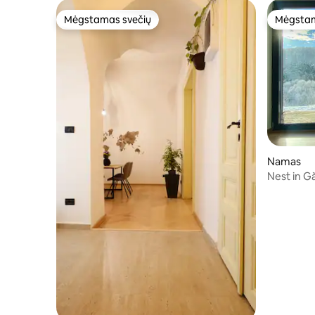
Mėgstamas svečių
Mėgstam
Mėgstamas svečių
Mėgstam
Namas
Nest in G