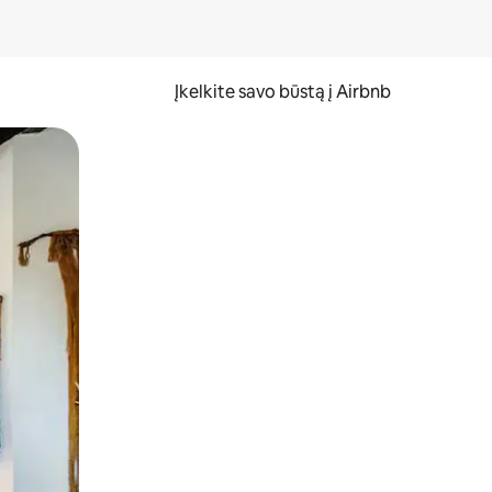
Įkelkite savo būstą į Airbnb
er ekraną.