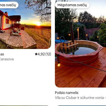
as svečių
Mėgstamas svečių
as svečių
Mėgstamas svečių
as
Vidutinis įvertinimas: 4,92 iš 5, atsiliepimų: 12
4,92 (12)
Carasova
88 iš 5, atsiliepimų: 16
Poilsio namelis
Vila su Ciubar ir sūkurine vonia 
Hill House