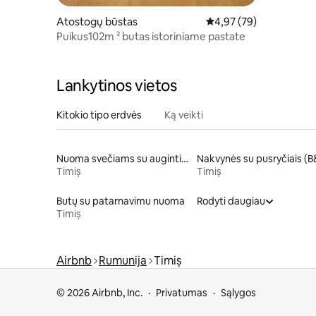
Atostogų būstas
Vidutinis įvertinimas: 4,
4,97 (79)
Puikus102m ² butas istoriniame pastate
Lankytinos vietos
Kitokio tipo erdvės
Ką veikti
Nuoma svečiams su augintiniais
Timiș
Timiș
Butų su patarnavimu nuoma
Rodyti daugiau
Timiș
Airbnb
Rumunija
Timiș
© 2026 Airbnb, Inc.
Privatumas
Sąlygos