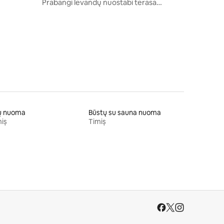
Prabangi levandų nuostabi terasa
Nemokama UNDG automobilių
stovėjimo aikštelė
lų nuoma
Būstų su sauna nuoma
iș
Timiș