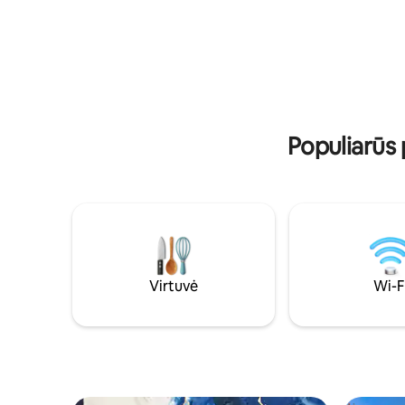
atmosfera
klajokliams, norintiems būti centre,
šeimoms 
ramioje vietoje ir turėti išskirtinį stilių.
Populiarūs
Virtuvė
Wi-F