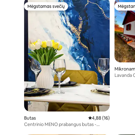
Mėgstamas svečių
Mėgstam
Mėgstamas svečių
Mėgstam
Mikronam
Lavanda 
Butas
Vidutinis įvertinimas: 4,
4,88 (16)
Centrinio MENO prabangus butas -
privati automobilių stovėjimo aikštelė