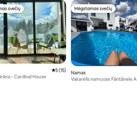
as svečių
Mėgstamas svečių
as svečių
Mėgstamas svečių
Vidutinis įvertinimas: 5 iš 5, atsiliepimų: 15
5 (15)
Namas
ărâna - Cardinal House
Vakarėlis namuose Fântânele A