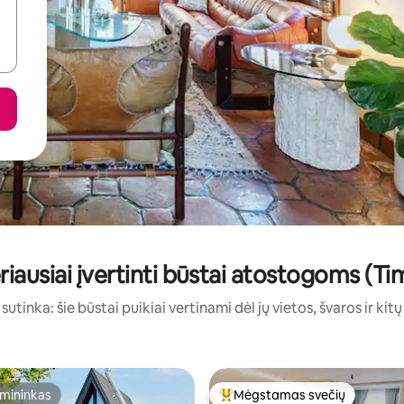
riausiai įvertinti būstai atostogoms (Tim
sutinka: šie būstai puikiai vertinami dėl jų vietos, švaros ir kit
mininkas
Mėgstamas svečių
mininkas
Svečių mėgstamiausias