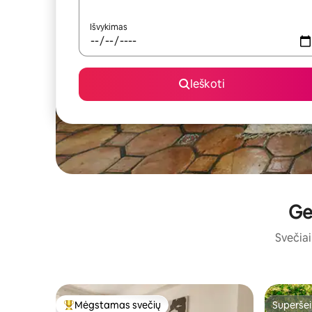
Išvykimas
Ieškoti
Ge
Svečiai 
Mėgstamas svečių
Superšei
Svečių mėgstamiausias
Superšei