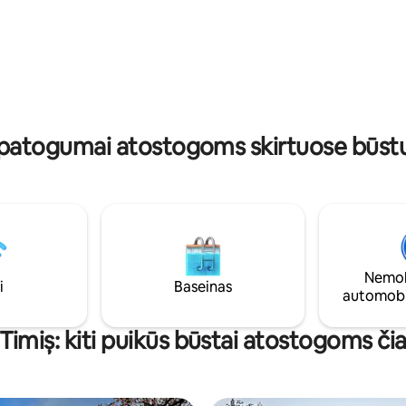
, puikiai tinkančia poroms,
aplinkoje.
ar net mažoms grupėms.
 patogumai atostogoms skirtuose būstu
Nemok
i
Baseinas
automobi
Timiș: kiti puikūs būstai atostogoms či