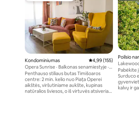
Poilsio na
Kondominiumas
Vidutinis įvertinimas: 4,9
4,99 (155)
Lakewood 
Opera Sunrise · Balkonas senamiestyje ·
Pabėkite į
Šviesu ir tylu
Penthauso stiliaus butas Timišoaros
Surduco e
centre: 2 min. kelio nuo Piața Operei
gyvenviet
aikštės, viršutiniame aukšte, kupinas
kalvų ir ga
natūralios šviesos, o iš virtuvės atsiveria
siūlo nuos
tiesioginis vaizdas į stačiatikių katedrą.
privatumą.
Spalvingas, apgalvotas dizainas: geltonas
yra 2 dvig
krėslas, rožinė sofa, poparto stiliaus
svetainės 
sienos ir balkono kaktusų sodas, kuris
televizor
visada sužavi svečius. Patogumai,
internetas
kruopščiai parinkti patogiai savaitės
Mėgaukitė
trukmės viešnagei. Puikiai tinka poroms,
kepsnine i
mažoms šeimoms ar skaitmeniniams