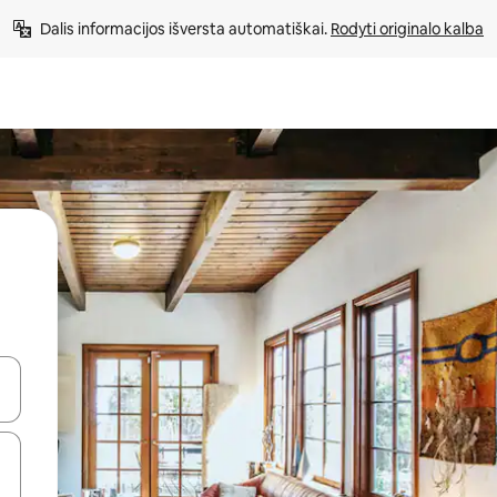
Dalis informacijos išversta automatiškai. 
Rodyti originalo kalba
alite naudodami rodykles aukštyn ir žemyn arba liesdami ir braukdami p