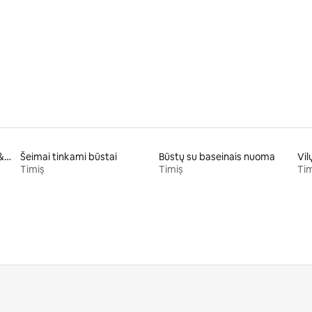
97 iš 5, atsiliepimų: 79
Nakvynės su pusryčiais (B&B)
Šeimai tinkami būstai
Būstų su baseinais nuoma
Vi
Timiș
Timiș
Tim