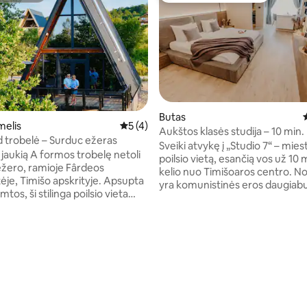
Butas
melis
Vidutinis įvertinimas: 5 iš 5, atsiliepimų: 
5 (4)
Aukštos klasės studija – 10 min
9 iš 5, atsiliepimų: 155
trobelė – Surduc ežeras
iki miesto centro
Sveiki atvykę į „Studio 7“ – mies
 jaukią A formos trobelę netoli
poilsio vietą, esančią vos už 10
žero, ramioje Fârdeos
kelio nuo Timišoaros centro. N
ėje, Timišo apskrityje. Apsupta
yra komunistinės eros daugiabut
mtos, ši stilinga poilsio vieta
modernus interjeras žavi elegan
tabius ežero vaizdus ir visišką
kruopščiai apgalvotu dizainu, 
 Idealiai tinka iki 6 svečių, jame
šiuolaikinis komfortas harmoni
uliai miegamieji, sofa-lova, erdvi
su stilingais akcentais. Kiekviena detalė
zona su židiniu, išmanieji
parinkta taip, kad būtų sukurta ši
iai, nemokamas belaidis
atpalaiduojanti atmosfera, o au
 ir pilnai įrengta virtuvė.
kokybės apdaila suteikia papil
s terasa, profesionalia
komforto. Ideali vieta tyrinėti m
r šilta, atpalaiduojančia
atsipalaiduoti aukščiausios kok