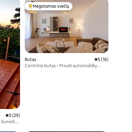
Mėgstamas svečių
Svečių mėgstamiausias
Butas
Vidutinis įvertinimas
5 (16)
Centrinis butas • Privati automobilių
stovėjimo aikštelė • Balkonas
Vidutinis įvertinimas: 5 iš 5, atsiliepimų: 29
5 (29)
- Sunset