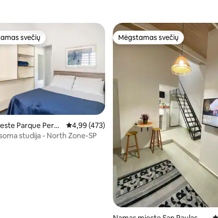
amas svečių
Mėgstamas svečių
mėgstamiausias
Mėgstamas svečių
este Parque Peruc
Vidutinis įvertinimas: 4,99 iš 5, atsiliepimų: 47
4,99 (473)
soma studija - North Zone-SP
2 iš 5, atsiliepimų: 237
Namas mieste San Paulas
V