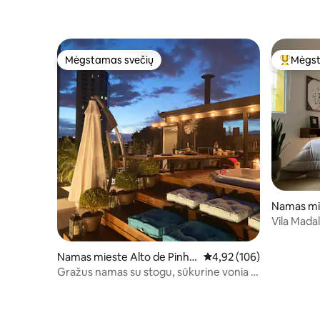
Mėgstamas svečių
Mėgst
Mėgstamas svečių
Svečių 
Namas mi
Vila Mada
kondicion
Namas mieste Alto de Pinhei
Vidutinis įvertinimas: 4,9
4,92 (106)
ros
Gražus namas su stogu, sūkurine vonia ir
gurmano erdve