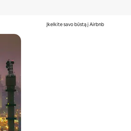
Įkelkite savo būstą į Airbnb
er ekraną.