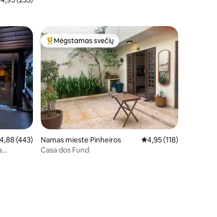
Mėgstamas svečių
Svečių mėgstamiausias
dutinis įvertinimas: 4,88 iš 5, atsiliepimų: 443
4,88 (443)
Namas mieste Pinheiros
Vidutinis įvertinimas: 4,
4,95 (118)
a
Casa dos Fund