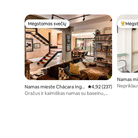
Mėgstamas svečių
Mėgst
Mėgstamas svečių
Svečių 
Namas mi
he
Nepriklau
Namas mieste Chácara Ingle
Vidutinis įvertinimas: 4,9
4,92 (237)
sa
Gražus ir kaimiškas namas su baseinu,
netoli visko.