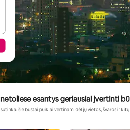
 netoliese esantys geriausiai įvertinti 
sutinka: šie būstai puikiai vertinami dėl jų vietos, švaros ir kit