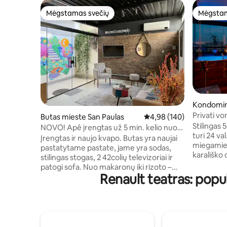
Mėgstamas svečių
Mėgstam
Mėgstamas svečių
Mėgstam
Kondomin
Paulas
Privati v
Butas mieste San Paulas
Vidutinis įvertinimas: 4,9
4,98 (140)
sistema! 
Stilingas 
NOVO! Apê įrengtas už 5 min. kelio nuo
Homes
turi 24 val
Paulista
Įrengtas ir naujo kvapo. Butas yra naujai
miegamieji
pastatytame pastate, jame yra sodas,
karališko 
stilingas stogas, 2 42colių televizoriai ir
mažas ir g
patogi sofa. Nuo makaronų iki rizoto –
tinka dvig
Renault teatras: pop
galite gaminti viską, nes yra kaitlentė,
kambarys.
karšto oro gruzdintuvė ir mikrobangų
kiekvieną l
krosnelė. Namų biuras? Jame yra Vivo
atsipalaid
Fibra ir DGusto aparatas. Norite smagiai
balkone y
praleisti laiką? „Disney+“, „Max“, „Prime“ ir
miesto vai
„Google Home“. Taip pat yra sporto salė