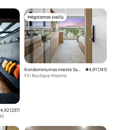
Mėgstamas svečių
Mėgstamas svečių
Kondominiumas mieste San
Vidutinis įvertinimas: 4,
4,91 (141)
Paulas
FS I Boutique Moema
idutinis įvertinimas: 4,92 iš 5, atsiliepimų: 237
4,92 (237)
10