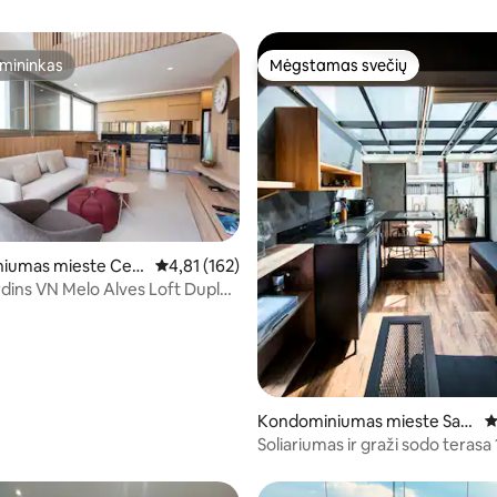
mininkas
Mėgstamas svečių
mininkas
Mėgstamas svečių
95 iš 5, atsiliepimų: 111
iumas mieste Cer
Vidutinis įvertinimas: 4,81 iš 5, atsiliepimų: 162
4,81 (162)
sar
s Loft Duplex
Kondominiumas mieste San
V
Paulas
Soliariumas ir graži sodo terasa 