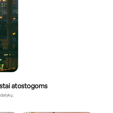
būstai atostogoms
ų dalykų.