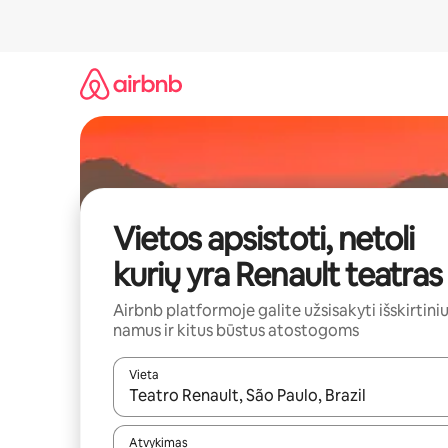
Pereiti
prie
turinio
Vietos apsistoti, netoli
kurių yra Renault teatras
Airbnb platformoje galite užsisakyti išskirtini
namus ir kitus būstus atostogoms
Vieta
Kai pasirodys paieškos rezultatai, juos naršyti g
Atvykimas