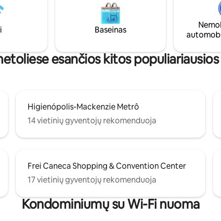
kultūros centrai, restoranai, tu
stams ar mažoms šeimoms,
ir būtiniausios paslaugos. Turi
ms komforto, patogumo ir
prieigą prie viešojo transporto.
eriausių vaizdų mieste.
Nemok
i
Baseinas
automobi
netoliese esančios kitos populiariausios
Higienópolis-Mackenzie Metrô
14 vietinių gyventojų rekomenduoja
Frei Caneca Shopping & Convention Center
17 vietinių gyventojų rekomenduoja
Kondominiumų su Wi-Fi nuoma