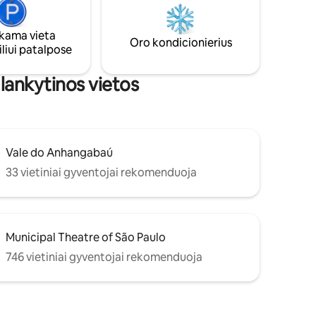
rgavietės
stotis, esanti už 8 minučių kelio
me lengvą
pėsčiomis. Triukšmo renovacijos įėjimo
koridorius.
ama vieta
Oro kondicionierius
liui patalpose
 lankytinos vietos
Vale do Anhangabaú
33 vietiniai gyventojai rekomenduoja
Municipal Theatre of São Paulo
746 vietiniai gyventojai rekomenduoja