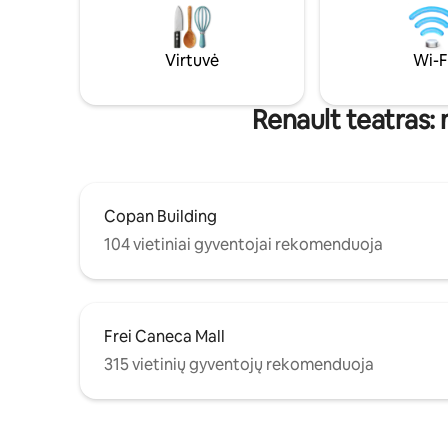
speciali
ir baseinas ant stogo. Norisi kur nors
ieškančio
nueiti? Paulista yra už 5 minučių kelio, o
vieno iš g
netoliese yra metro stotelės. Ar grįšite?
Virtuvė
Wi-F
Konsjeržas dirba visą parą be poilsio
dienų, spyna užrakinama slaptažodžiu. Ir
geriausia: internetas veikia vonios
Renault teatras: 
kambaryje.
Copan Building
104 vietiniai gyventojai rekomenduoja
Frei Caneca Mall
315 vietinių gyventojų rekomenduoja