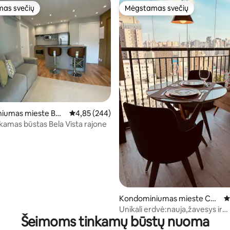
as svečių
Mėgstamas svečių
as svečių
Mėgstamas svečių
9 iš 5, atsiliepimų: 106
iumas mieste Bel
Vidutinis įvertinimas: 4,85 iš 5, atsiliepimų: 244
4,85 (244)
nkamas būstas Bela Vista rajone
Kondominiumas mieste Con
V
solação
Unikali erdvė:nauja,žavesys ir
Šeimoms tinkamų būstų nuoma
technologijos/Vista Linda