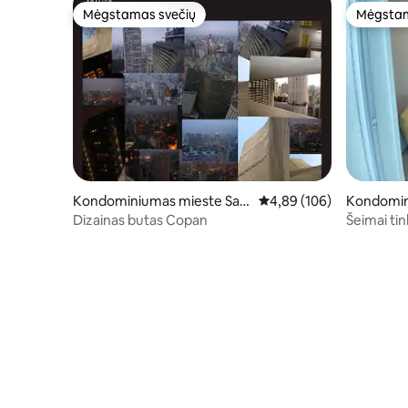
Mėgstamas svečių
Mėgstam
Mėgstamas svečių
Mėgstam
Kondominiumas mieste San
Vidutinis įvertinimas: 4,8
4,89 (106)
Kondomin
Paulas
a Vista
Dizainas butas Copan
Šeimai ti