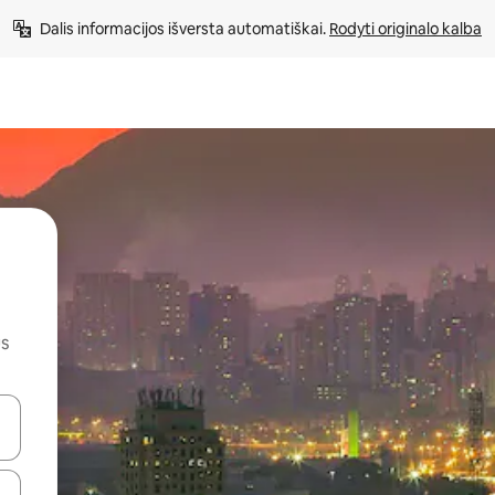
Dalis informacijos išversta automatiškai. 
Rodyti originalo kalba
us
alite naudodami rodykles aukštyn ir žemyn arba liesdami ir braukdami p