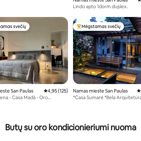
Lindo apto 1dorm duplex.
amas svečių
Mėgstamas svečių
mėgstamiausias
Svečių mėgstamiausias
este San Paulas
Vidutinis įvertinimas: 4,95 iš 5, atsiliepimų: 125
4,95 (125)
Namas mieste San Paulas
Vi
lena - Casa Madá - Oro
*Casa Sumaré *Bela Arquitetur
ierius
*Komfortas ir sodai
2 iš 5, atsiliepimų: 106
Butų su oro kondicionieriumi nuoma