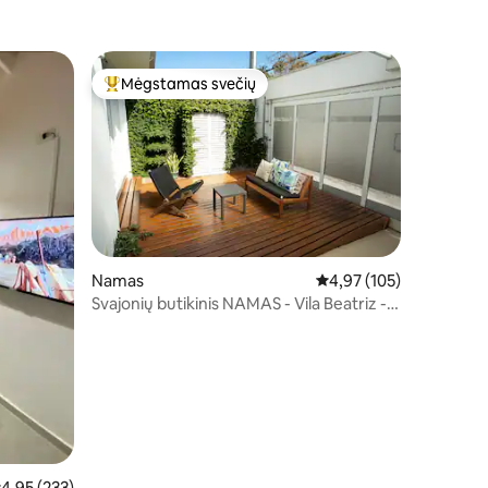
Mėgstamas svečių
Svečių mėgstamiausias
3
Namas
Vidutinis įvertinimas: 4,
4,97 (105)
Svajonių butikinis NAMAS - Vila Beatriz -
San Paulas
idutinis įvertinimas: 4,95 iš 5, atsiliepimų: 233
4,95 (233)