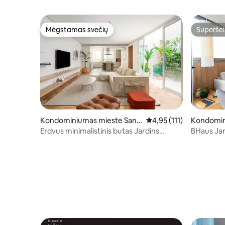
Mėgstamas svečių
Superšei
Mėgstamas svečių
Superšei
Kondominiumas mieste San
Vidutinis įvertinimas: 4,
4,95 (111)
Kondomin
Paulas
queira Cé
Erdvus minimalistinis butas Jardins
BHaus Jardins VN Melo Alve
širdyje
| ma162