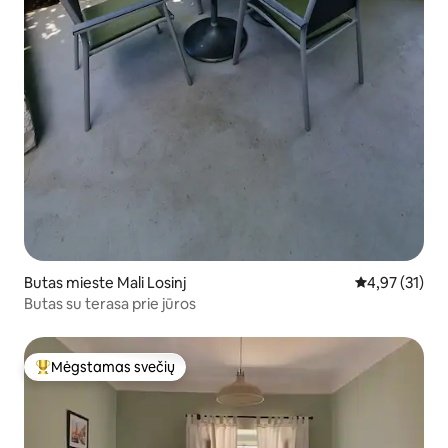
Butas mieste Mali Losinj
Vidutinis įvert
4,97 (31)
Butas su terasa prie jūros
Mėgstamas svečių
Svečių mėgstamiausias