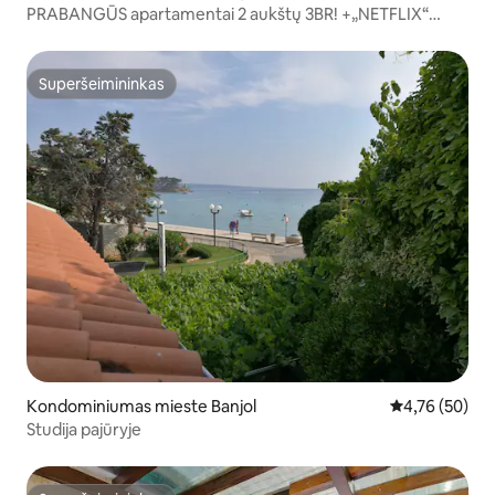
PRABANGŪS apartamentai 2 aukštų 3BR! +„NETFLIX“
+AUKŠTOS KLASĖS
Superšeimininkas
Superšeimininkas
Kondominiumas mieste Banjol
Vidutinis įvert
4,76 (50)
Studija pajūryje