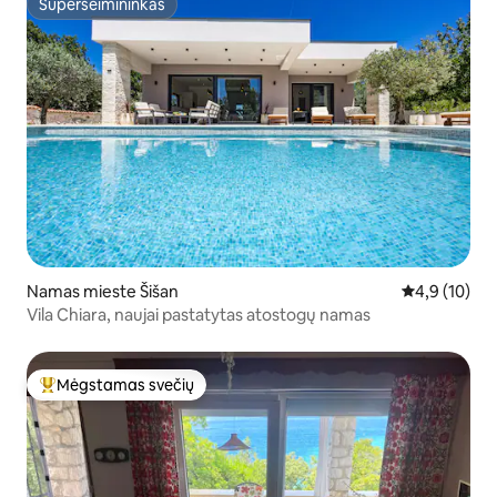
Superšeimininkas
Superšeimininkas
Namas mieste Šišan
Vidutinis įver
4,9 (10)
Vila Chiara, naujai pastatytas atostogų namas
Mėgstamas svečių
Svečių mėgstamiausias