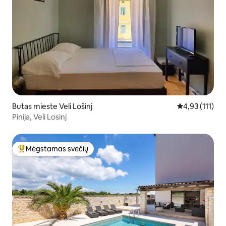
Butas mieste Veli Lošinj
Vidutinis įvert
4,93 (111)
Pinija, Veli Losinj
Mėgstamas svečių
Svečių mėgstamiausias