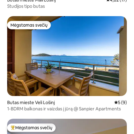
Studijos tipo butas
Mėgstamas svečių
Mėgstamas svečių
Butas mieste Veli Lošinj
Vidutinis 
5 (9)
1-BDRM balkonas ir vaizdas į jūrą @ Sanpier Apartments
Mėgstamas svečių
Svečių mėgstamiausias