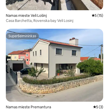
Namas mieste Veli Lošinj
Vidutinis į
5 (15)
Casa Barchetta, Rovenska bay Veli Losinj
Superšeimininkas
Superšeimininkas
Namas mieste Premantura
Vidutinis 
5 (3)