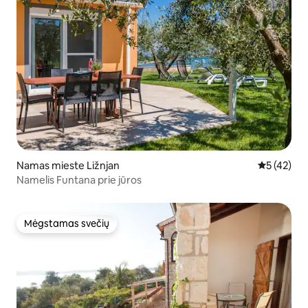
Namas mieste Ližnjan
Vidutinis į
5 (42)
Namelis Funtana prie jūros
Mėgstamas svečių
Mėgstamas svečių