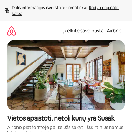
Pereiti
Dalis informacijos išversta automatiškai. 
Rodyti originalo 
prie
kalba
turinio
Įkelkite savo būstą į Airbnb
Vietos apsistoti, netoli kurių yra Susak
Airbnb platformoje galite užsisakyti išskirtinius namus