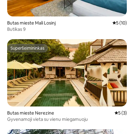
Butas mieste Mali Losinj
Vidutinis į
5 (10)
Butikas 9
Superšeimininkas
Superšeimininkas
Butas mieste Nerezine
Vidutinis 
5 (3)
Gyvenamoji vieta su vienu miegamuoju