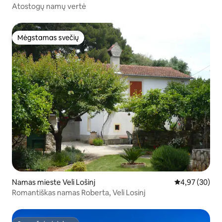
Atostogų namų vertė
Mėgstamas svečių
Mėgstamas svečių
Namas mieste Veli Lošinj
Vidutinis įvert
4,97 (30)
Romantiškas namas Roberta, Veli Losinj