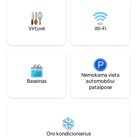
kotedže (20 m2) yra viskas, ko reikia
esančią terasoje. Pasirinkite „Superior“
tobuloms atostogoms ir dar daugiau!
arba „Deluxe“, pr
dydžio, ir mėgaukit
atpalaiduojančia v
Virtuvė
Wi-Fi
Nemokama vieta
Baseinas
automobiliui
patalpose
Oro kondicionierius