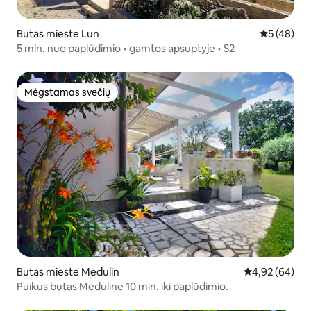
Butas mieste Lun
Vidutinis įv
5 (48)
5 min. nuo paplūdimio • gamtos apsuptyje • S2
Mėgstamas svečių
Mėgstamas svečių
Butas mieste Medulin
Vidutinis įvert
4,92 (64)
Puikus butas Meduline 10 min. iki paplūdimio.