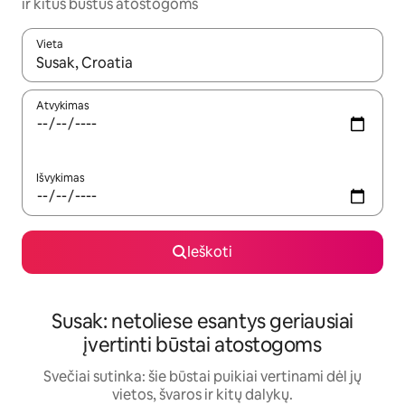
ir kitus būstus atostogoms
Vieta
Kai pasirodys paieškos rezultatai, juos naršyti galite naudodam
Atvykimas
Išvykimas
Ieškoti
Susak: netoliese esantys geriausiai
įvertinti būstai atostogoms
Svečiai sutinka: šie būstai puikiai vertinami dėl jų
vietos, švaros ir kitų dalykų.