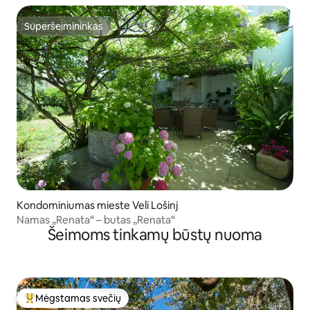
Superšeimininkas
Superšeimininkas
Kondominiumas mieste Veli Lošinj
Namas „Renata“ – butas „Renata“
Šeimoms tinkamų būstų nuoma
Mėgstamas svečių
Svečių mėgstamiausias