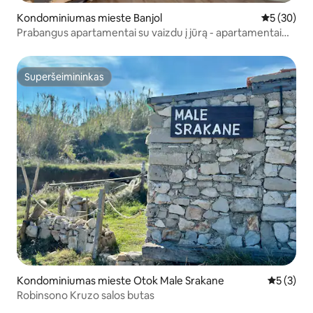
Kondominiumas mieste Banjol
Vidutinis įv
5 (30)
Prabangus apartamentai su vaizdu į jūrą - apartamentai
Torlak Rab
Superšeimininkas
Superšeimininkas
Kondominiumas mieste Otok Male Srakane
Vidutinis 
5 (3)
Robinsono Kruzo salos butas