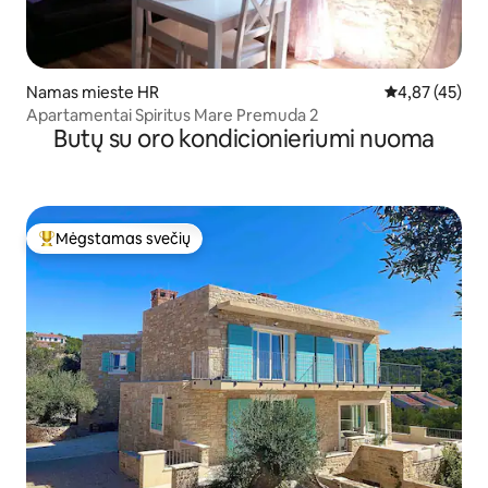
Namas mieste HR
Vidutinis įvert
4,87 (45)
Apartamentai Spiritus Mare Premuda 2
Butų su oro kondicionieriumi nuoma
Mėgstamas svečių
Svečių mėgstamiausias