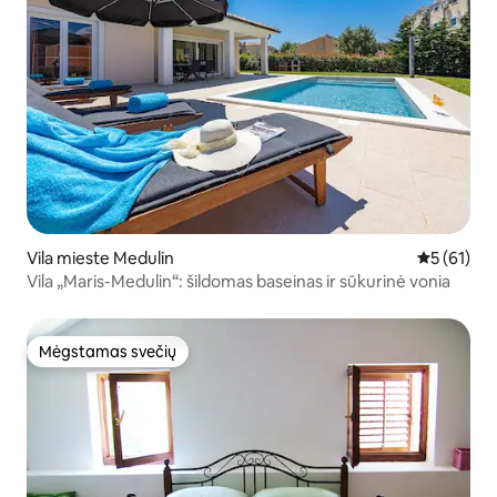
Vila mieste Medulin
Vidutinis į
5 (61)
Vila „Maris-Medulin“: šildomas baseinas ir sūkurinė vonia
Mėgstamas svečių
Mėgstamas svečių