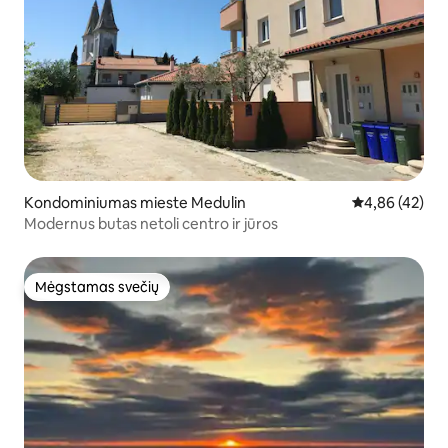
Kondominiumas mieste Medulin
Vidutinis įvert
4,86 (42)
Modernus butas netoli centro ir jūros
Mėgstamas svečių
Mėgstamas svečių