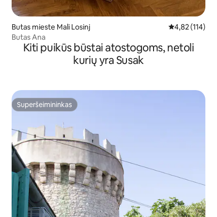
Butas mieste Mali Losinj
Vidutinis įverti
4,82 (114)
Butas Ana
Kiti puikūs būstai atostogoms, netoli
kurių yra Susak
Superšeimininkas
Superšeimininkas