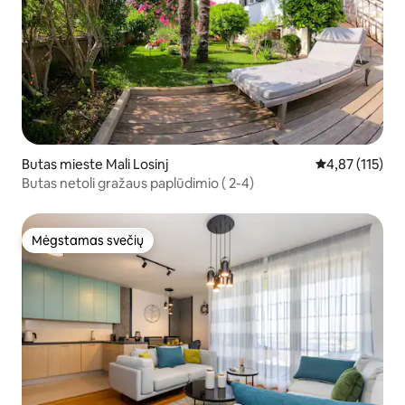
Butas mieste Mali Losinj
Vidutinis įverti
4,87 (115)
Butas netoli gražaus paplūdimio ( 2-4)
Mėgstamas svečių
Mėgstamas svečių