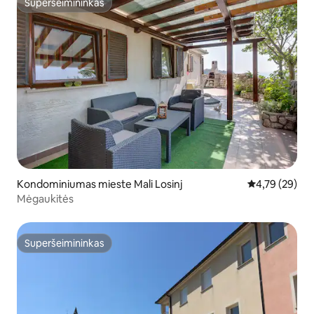
Superšeimininkas
Superšeimininkas
Kondominiumas mieste Mali Losinj
Vidutinis įvert
4,79 (29)
Mėgaukitės
Superšeimininkas
Superšeimininkas