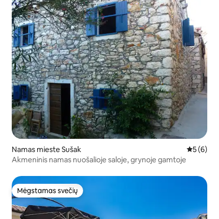
Namas mieste Sušak
Vidutinis 
5 (6)
Akmeninis namas nuošalioje saloje, grynoje gamtoje
Mėgstamas svečių
Mėgstamas svečių