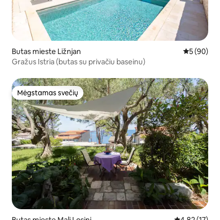
Butas mieste Ližnjan
Vidutinis įv
5 (90)
Gražus Istria (butas su privačiu baseinu)
Mėgstamas svečių
Mėgstamas svečių
Butas mieste Mali Losinj
Vidutinis įvert
4,82 (17)