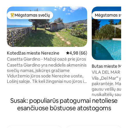
Mėgstamas svečių
Mėgstamas sveč
Svečių mėgstamiausias
Mėgstamas sveč
Kotedžas mieste Nerezine
Vidutinis įvertinimas: 4,98 iš 5, 
4,98 (66)
Casetta Giardino - Mažoji oazė prie jūros
Casetta Giardino yra nedidelis akmeninis
Butas mieste Mali 
svečių namas, įsikūręs gražiame
VILA DEL MAR sup
Viduržemio jūros sode Nerezine uoste,
Vila „Del Mar“ yra 
Lošinj saloje. Tik keli žingsniai nuo jūros ir
pakrantėje. Mali Los
paplūdimio, bet paslėptas sode, kad būtų
gausu vešlių aukšt
užtikrintas visiškas privatumas, šis
nusikaltėlių saulėly
kotedžas turi tiek daug lauko erdvės:
Susak: populiarūs patogumai netoliese
skaidrumo vandens.
labai didelis sodas ir dvi terasos!
2021 m. vasaros, š
esančiuose būstuose atostogoms
Pastatykite automobilį čia ir eikite į visus
šildomu baseinu siū
restoranus, parduotuves, miesto aikštę,
modernius baldus 
gražius paplūdimius arba tiesiog
tikėtis, kad tapsit
atsipalaiduokite čia... Šiame mažame
„Superior“ turi išo