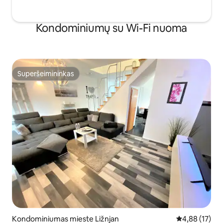
Kondominiumų su Wi-Fi nuoma
Superšeimininkas
Superšeimininkas
Kondominiumas mieste Ližnjan
Vidutinis įvert
4,88 (17)