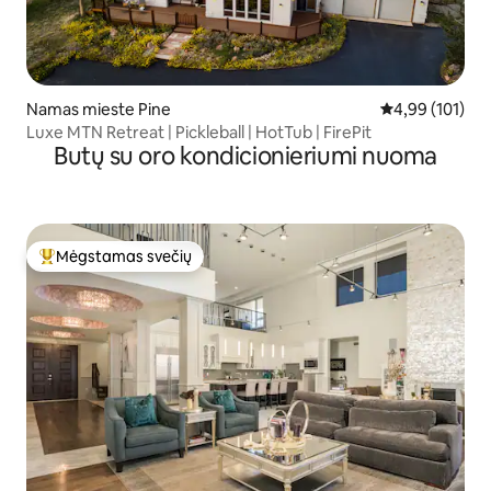
Namas mieste Pine
Vidutinis įverti
4,99 (101)
Luxe MTN Retreat | Pickleball | HotTub | FirePit
Butų su oro kondicionieriumi nuoma
Mėgstamas svečių
Svečių mėgstamiausias