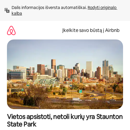
Pereiti
Dalis informacijos išversta automatiškai. 
Rodyti originalo 
prie
kalba
turinio
Įkelkite savo būstą į Airbnb
Vietos apsistoti, netoli kurių yra Staunton
State Park