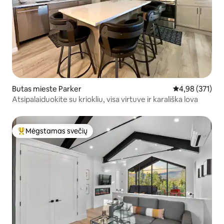
Butas mieste Parker
Vidutinis įverti
4,98 (371)
Atsipalaiduokite su kriokliu, visa virtuve ir karališka lova
Mėgstamas svečių
Svečių mėgstamiausias