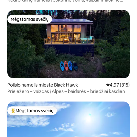
gamta
Mėgstamas svečių
Mėgstamas svečių
Poilsio namelis mieste Black Hawk
Vidutinis įverti
4,97 (315)
Prie ežero – vaizdas į Alpes – baidarės – briedžiai kasdien
Mėgstamas svečių
Svečių mėgstamiausias