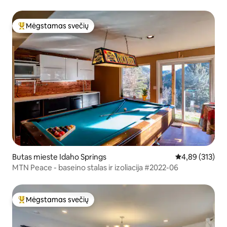
alaus daryklų
Mėgstamas svečių
Svečių mėgstamiausias
Butas mieste Idaho Springs
Vidutinis įverti
4,89 (313)
MTN Peace - baseino stalas ir izoliacija #2022-06
Mėgstamas svečių
Svečių mėgstamiausias