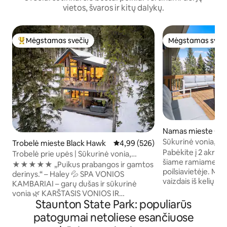
vietos, švaros ir kitų dalykų.
Mėgstamas svečių
Mėgstamas sveč
Svečių mėgstamiausias
Mėgstamas sveč
Namas mieste Con
Sūkurinė vonia, vai
Trobelė mieste Black Hawk
Vidutinis įvertinimas: 4,99 iš 5, a
4,99 (526)
Majestic Retreat
Pabėkite į 2 akrus
Trobelė prie upės | Sūkurinė vonia,
šiame ramiame ir 
laužavietė, garinis dušas
★★★★★ „Puikus prabangos ir gamtos
poilsiavietėje. Mė
derinys.“ – Haley 💦 SPA VONIOS
vaizdais iš kelių de
KAMBARIAI – garų dušas ir sūkurinė
uolų terasą, puikiai
vonia 🌿 KARŠTASIS VONIOS IR
meditacijai. Atsipa
Staunton State Park: populiarūs
HAMAKAS – atsipalaiduokite prie upelio
vonioje, susiburki
arba supykite tarp medžių 🔥 JAUKŪS
patogumai netoliese esančiuose
arba transliuokite
VAKARAI – laužavietė, kepsninė, židiniai