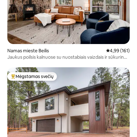
Namas mieste Beilis
Vidutinis įverti
4,99 (161)
Jaukus poilsis kalnuose su nuostabiais vaizdais ir sūkurine
vonia
Mėgstamas svečių
Svečių mėgstamiausias