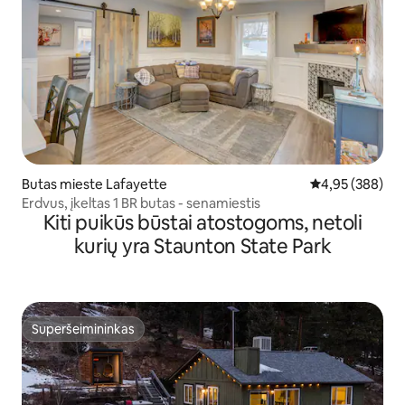
Butas mieste Lafayette
Vidutinis įverti
4,95 (388)
Erdvus, įkeltas 1 BR butas - senamiestis
Kiti puikūs būstai atostogoms, netoli
kurių yra Staunton State Park
Superšeimininkas
Superšeimininkas