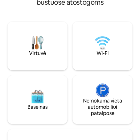
būstuose atostogoms
televizorius. Visi
ir grindinis šildymas ❄️ VĖSUS
kaimynų, vos 10 mi
KOMFORTAS – oro kondicionierius
parduotuvių bei tr
vasarai 🐾 TINKAMA AUGINTINIAMS IR
Rocks ir Denverio centro. P
ŠEIMAI – takeliai, vaikiška lovelė, aukšta
patogumai: • sūkurinę vonią • Žaidimų
kėdutė 📶 GREITAS WI-FI – srautas,
kambarį • du išman
Zoom arba atjungimas 📍 10 min. ⭆
priešgaisrinę duob
Nederland – mtn miestas ir nuotykių
sklypas • 2 automo
centras ➳ Giliai įkvėpkite. Vėl atraskite
tai, kas svarbu. ♡ Bakstelėkite
Virtuvė
Wi-Fi
Išsaugoti – nepamirštamos viešnagės
trobelyje prasideda čia
Nemokama vieta
Baseinas
automobiliui
patalpose