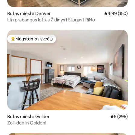
Butas mieste Denver
Vidutinis įverti
4,99 (150)
Itin prabangus loftas Židinys I Stogas I RiNo
Mėgstamas svečių
Svečių mėgstamiausias
Butas mieste Golden
Vidutinis įve
5 (295)
Zoll-den in Golden!