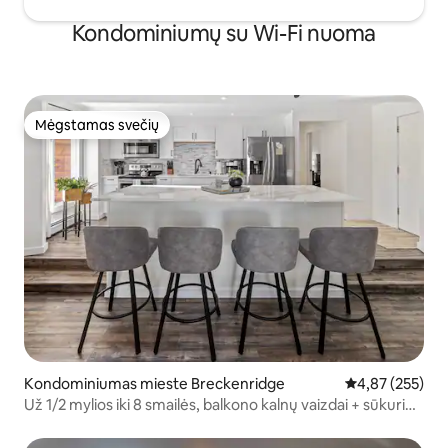
Kondominiumų su Wi-Fi nuoma
Mėgstamas svečių
Mėgstamas svečių
Kondominiumas mieste Breckenridge
Vidutinis įverti
4,87 (255)
Už 1/2 mylios iki 8 smailės, balkono kalnų vaizdai + sūkurinė
vonia