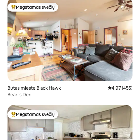
Mėgstamas svečių
Svečių mėgstamiausias
Butas mieste Black Hawk
Vidutinis įverti
4,97 (455)
Bear 's Den
Mėgstamas svečių
Svečių mėgstamiausias