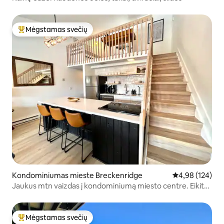
Mėgstamas svečių
Svečių mėgstamiausias
Kondominiumas mieste Breckenridge
Vidutinis įverti
4,98 (124)
Jaukus mtn vaizdas į kondominiumą miesto centre. Eikite į
viską!
Mėgstamas svečių
Svečių mėgstamiausias