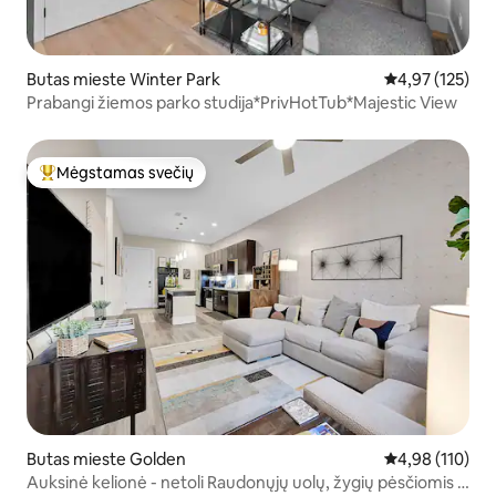
Butas mieste Winter Park
Vidutinis įverti
4,97 (125)
Prabangi žiemos parko studija*PrivHotTub*Majestic View
Mėgstamas svečių
Svečių mėgstamiausias
Butas mieste Golden
Vidutinis įverti
4,98 (110)
Auksinė kelionė - netoli Raudonųjų uolų, žygių pėsčiomis ir