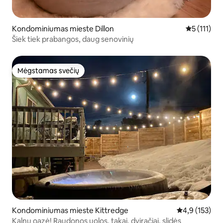
Kondominiumas mieste Dillon
Vidutinis įv
5 (111)
Šiek tiek prabangos, daug senovinių
Mėgstamas svečių
Mėgstamas svečių
Kondominiumas mieste Kittredge
Vidutinis įvert
4,9 (153)
Kalnų oazė! Raudonos uolos, takai, dviračiai, slidės