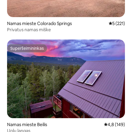
Namas mieste Colorado Springs
Vidutinis įv
5 (221)
Privatus namas miške
Superšeimininkas
Superšeimininkas
Namas mieste Beilis
Vidutinis įvert
4,8 (149)
Uolų langas