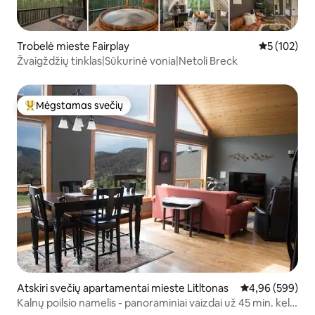
Trobelė mieste Fairplay
Vidutinis įve
5 (102)
Žvaigždžių tinklas|Sūkurinė vonia|Netoli Breck
Mėgstamas svečių
Svečių mėgstamiausias
Atskiri svečių apartamentai mieste Litltonas
Vidutinis įverti
4,96 (599)
Kalnų poilsio namelis - panoraminiai vaizdai už 45 min. kelio