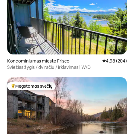
Kondominiumas mieste Frisco
Vidutinis įverti
4,98 (204)
Šviežias žygis / dviračiu / irklavimas | W/D
Mėgstamas svečių
Svečių mėgstamiausias