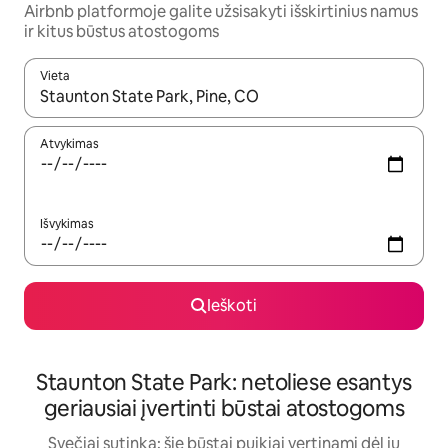
Airbnb platformoje galite užsisakyti išskirtinius namus
ir kitus būstus atostogoms
Vieta
Kai pasirodys paieškos rezultatai, juos naršyti galite naudodam
Atvykimas
Išvykimas
Ieškoti
Staunton State Park: netoliese esantys
geriausiai įvertinti būstai atostogoms
Svečiai sutinka: šie būstai puikiai vertinami dėl jų