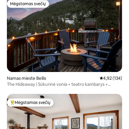
Mėgstamas svečių
Mėgstamas svečių
Namas mieste Beilis
Vidutinis įverti
4,92 (134)
The Hideaway | Sūkurinė vonia + teatro kambarys +
laužavietė
Mėgstamas svečių
Svečių mėgstamiausias