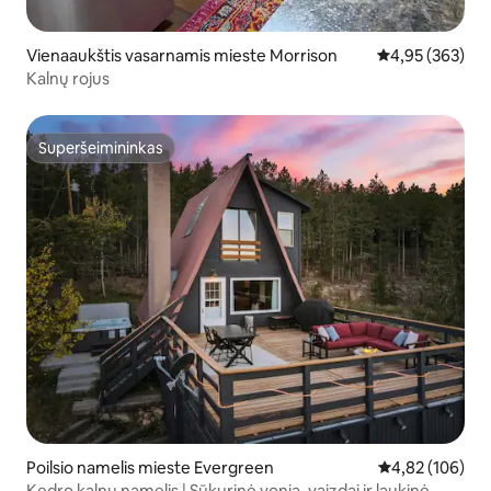
Vienaaukštis vasarnamis mieste Morrison
Vidutinis įverti
4,95 (363)
Kalnų rojus
Superšeimininkas
Superšeimininkas
Poilsio namelis mieste Evergreen
Vidutinis įverti
4,82 (106)
Kedro kalnų namelis | Sūkurinė vonia, vaizdai ir laukinė