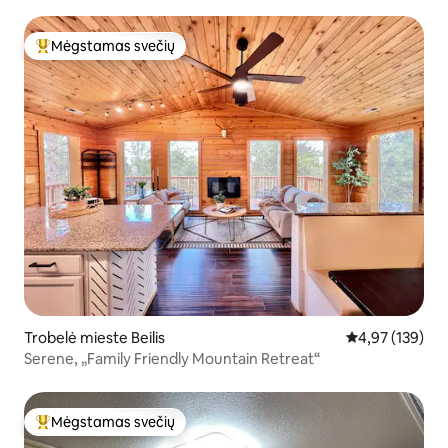
nuo Denverio
Mėgstamas svečių
Svečių mėgstamiausias
Trobelė mieste Beilis
Vidutinis įverti
4,97 (139)
Serene, „Family Friendly Mountain Retreat“
Mėgstamas svečių
Svečių mėgstamiausias