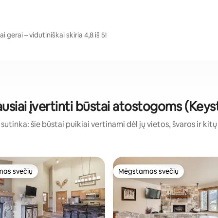
gerai – vidutiniškai skiria 4,8 iš 5!
usiai įvertinti būstai atostogoms (Key
sutinka: šie būstai puikiai vertinami dėl jų vietos, švaros ir kit
as svečių
Mėgstamas svečių
as svečių
Mėgstamas svečių