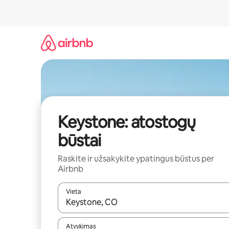
Pereiti
prie
turinio
Keystone: atostogų
būstai
Raskite ir užsakykite ypatingus būstus per
Airbnb
Vieta
Kai pasirodys paieškos rezultatai, juos naršyti g
Atvykimas