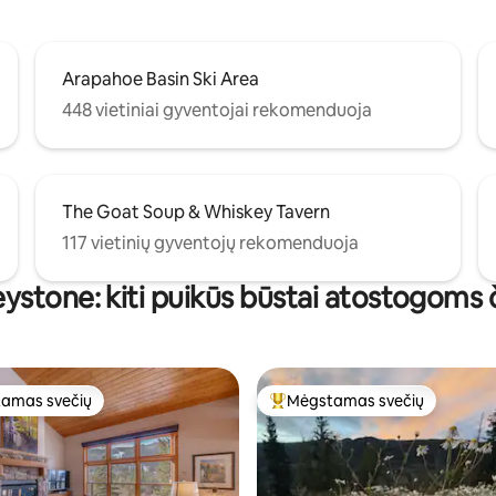
Arapahoe Basin Ski Area
448 vietiniai gyventojai rekomenduoja
The Goat Soup & Whiskey Tavern
117 vietinių gyventojų rekomenduoja
ystone: kiti puikūs būstai atostogoms 
amas svečių
Mėgstamas svečių
mėgstamiausias
Svečių mėgstamiausias