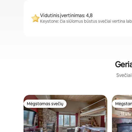
Vidutinis įvertinimas: 4,8
Keystone: čia siūlomus būstus svečiai vertina labai 
Geria
Svečiai 
Mėgstamas svečių
Mėgstam
Mėgstamas svečių
Mėgstam