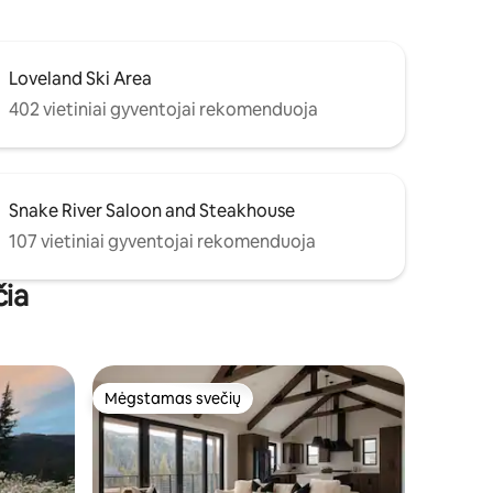
Loveland Ski Area
402 vietiniai gyventojai rekomenduoja
Snake River Saloon and Steakhouse
107 vietiniai gyventojai rekomenduoja
čia
Mėgstamas svečių
Mėgstamas svečių