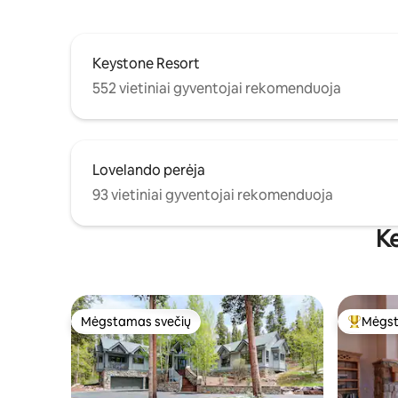
Keystone Resort
552 vietiniai gyventojai rekomenduoja
Lovelando perėja
93 vietiniai gyventojai rekomenduoja
Ke
Mėgstamas svečių
Mėgst
Mėgstamas svečių
Svečių 