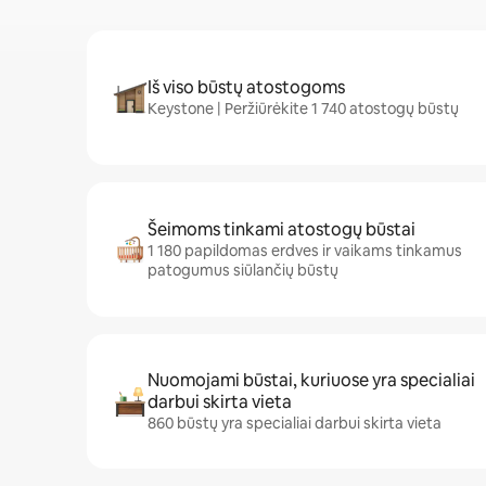
Iš viso būstų atostogoms
Keystone | Peržiūrėkite 1 740 atostogų būstų
Šeimoms tinkami atostogų būstai
1 180 papildomas erdves ir vaikams tinkamus
patogumus siūlančių būstų
Nuomojami būstai, kuriuose yra specialiai
darbui skirta vieta
860 būstų yra specialiai darbui skirta vieta