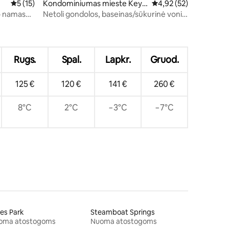
e
Vidutinis įvertinimas: 5 iš 5, atsiliepimų: 15
5 (15)
Kondominiumas mieste Keys
Vidutinis įvertinimas: 4
4,92 (52)
tone
o namas
Netoli gondolos, baseinas/sūkurinė vonia
dinėjimo
1 lova ir sofa-lova
Rugs.
Spal.
Lapkr.
Gruod.
125 €
120 €
141 €
260 €
8°C
2°C
−3°C
−7°C
es Park
Steamboat Springs
oma atostogoms
Nuoma atostogoms