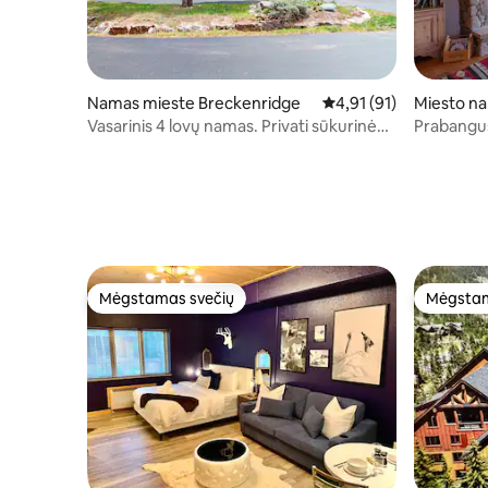
Namas mieste Breckenridge
Vidutinis įvertinimas: 4
4,91 (91)
Miesto n
ne
Vasarinis 4 lovų namas. Privati sūkurinė
Prabangus K
vonia.
liftus!
Mėgstamas svečių
Mėgstam
Mėgstamas svečių
Mėgstam