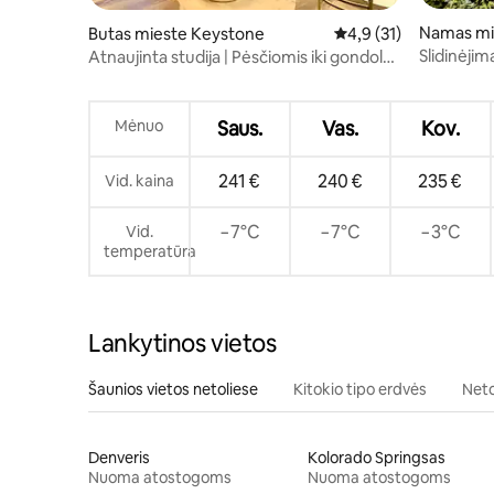
Namas mi
Butas mieste Keystone
Vidutinis įvertinimas: 
4,9 (31)
Slidinėjim
Atnaujinta studija | Pėsčiomis iki gondolos
River Run
+ baseinas / kubilas
Mėnuo
Saus.
Vas.
Kov.
241 €
240 €
235 €
Vid. kaina
−7°C
−7°C
−3°C
Vid.
temperatūra
Lankytinos vietos
Šaunios vietos netoliese
Kitokio tipo erdvės
Neto
Denveris
Kolorado Springsas
Nuoma atostogoms
Nuoma atostogoms