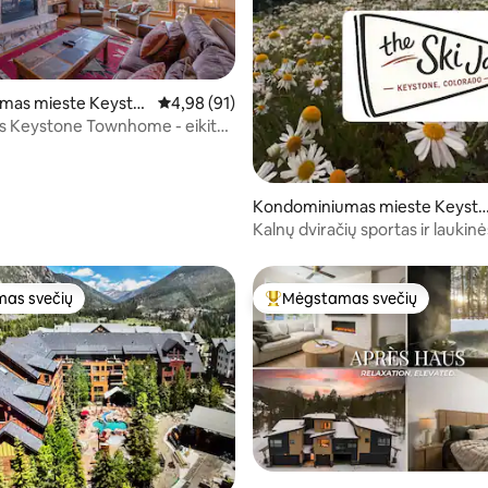
,91 iš 5, atsiliepimų: 91
amas mieste Keysto
Vidutinis įvertinimas: 4,98 iš 5, atsiliepimų: 91
4,98 (91)
eystone Townhome - eikite į
Kondominiumas mieste Keyst
e
Kalnų dviračių sportas ir laukinė
nakvynė kalnuose
as svečių
Mėgstamas svečių
as svečių
Svečių mėgstamiausias