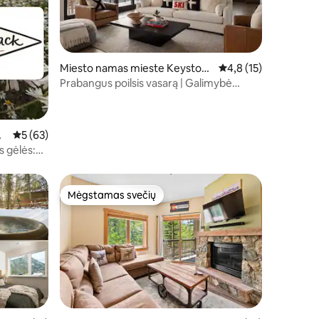
Miesto namas mieste Keyston
Vidutinis įvertinimas: 
4,8 (15)
e
Prabangus poilsis vasarą | Galimybė
naudotis sūkurine vonia • 9 miegamosios
vietos
on
Vidutinis įvertinimas: 5 iš 5, atsiliepimų: 63
5 (63)
s gėlės:
Mėgstamas svečių
Mėgstamas svečių