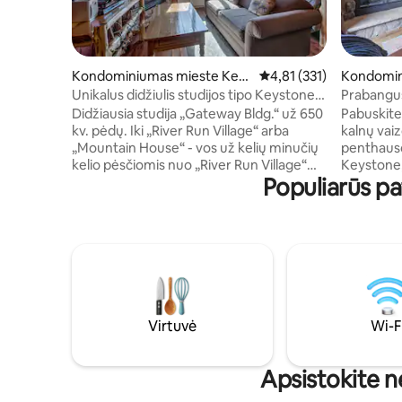
Kondominiumas mieste Keys
Vidutinis įvertinimas: 4,
4,81 (331)
Kondomin
tone
stone
Unikalus didžiulis studijos tipo Keystone
Prabangus
Gateway STR22-R-00498
už kelių 
Didžiausia studija „Gateway Bldg.“ už 650
Pabuskite
kv. pėdų. Iki „River Run Village“ arba
kalnų vai
„Mountain House“ - vos už kelių minučių
penthauso
kelio pėsčiomis nuo „River Run Village“
Keystone,
Populiarūs p
arba „Mountain House“. Plaukite baseine,
pilnai įre
mirkykite sūkurinėje vonioje, įeikite į
pėsčiomis 
kavinę pusryčiams ar pietums arba
kietmedžio
tiesiog atsipalaiduokite negabaritiniame
lubų ir ba
studijos tipo bute, kuriame yra dujinis
slidinėjim
židinys, dviaukštė lova (4 žmonės) ir sofa-
žygiams a
lova. Virtuvėje yra indaplovė, mikrobangų
voniomis 
krosnelė ir skrudintuvas. Skalbykla ir
Wi-Fi: iti
sporto salė yra visai šalia salės.
atsisiunti
Virtuvė
Wi-F
Daugiausiai šeši žmonės, stovėjimo
požeminė 
aikštelė vienam automobiliui (maks.)
elektromob
spintelė, 
Apsistokite n