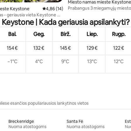
Miesto namas mieste Keyston
Prabangus 3 miegamųjų miest
este Keystone
Vidutinis įvertinimas: 4,86 iš 5, atsiliepimų: 14
4,86 (14)
4,9 iš 5, atsiliepimų: 31
su sūkurine vonia | Sauna | 2 sli
as - geriausia vieta Keystone @
takai!
Keystone | Kada geriausia apsilankyti?
Bal.
Geg.
Birž.
Liep.
Rugp.
154 €
132 €
145 €
129 €
122 €
−1°C
4°C
9°C
13°C
12°C
liese esančios populiariausios lankytinos vietos
Breckenridge
Santa Fė
Est
Nuoma atostogoms
Nuoma atostogoms
Nu