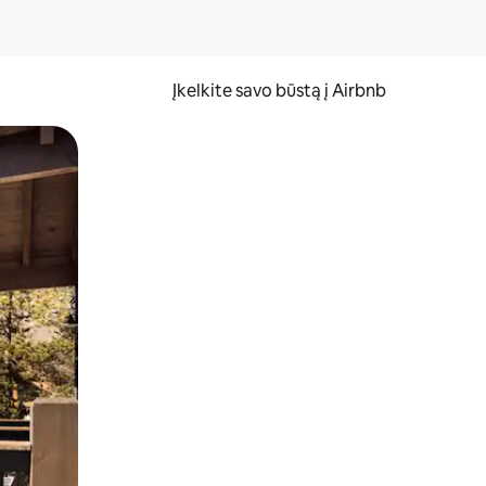
Įkelkite savo būstą į Airbnb
er ekraną.