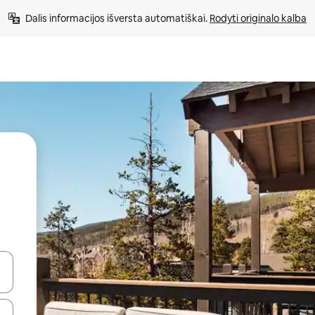
Dalis informacijos išversta automatiškai. 
Rodyti originalo kalba
alite naudodami rodykles aukštyn ir žemyn arba liesdami ir braukdami p