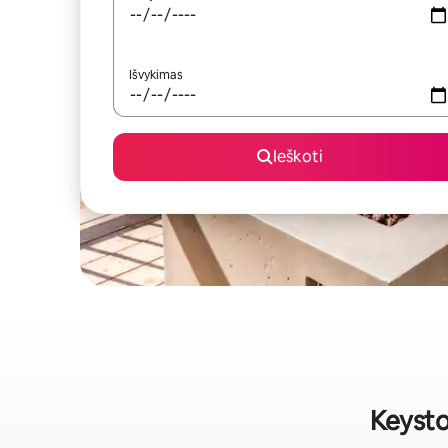
Išvykimas
Ieškoti
Keysto