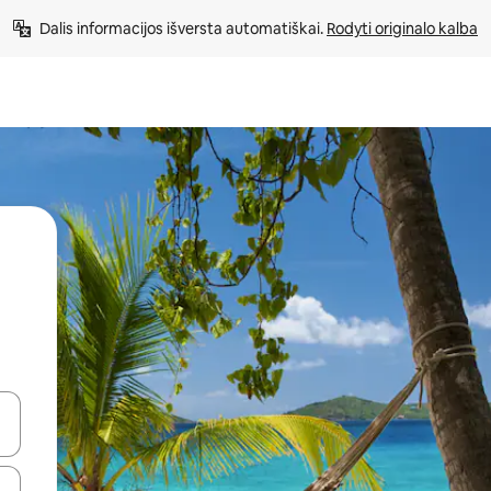
Dalis informacijos išversta automatiškai. 
Rodyti originalo kalba
alite naudodami rodykles aukštyn ir žemyn arba liesdami ir braukdami p