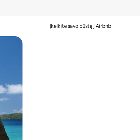
Įkelkite savo būstą į Airbnb
er ekraną.