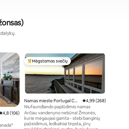
Džonsas)
ų dalykų.
Svečių n
Mėgstamas svečių
Mėgs
Svečių mėgstamiausias
Svečių 
r Main-C
Prabangus
ew
Šis nedid
ramioje n
pabėgimą.
įkvėptas 
kuri atro
prieglobst
Namas mieste Portugal Cov
Vidutinis įvertinimas: 4,
4,99 (268)
vaizdas 
e-St. Philip's
Niufaundlando paplūdimio namas
raminanči
Arčiau vandenyno nebūna! Žmonės,
Vidutinis įvertinimas: 4,8 iš 5, atsiliepimų: 106
4,8 (106)
sūkurinę v
kurie mėgaujasi gamta - stebi banginių
laužaviet
pažeidimus, ledkalniai tirpsta, jūrų
r terasa
Canada“
poilsio z