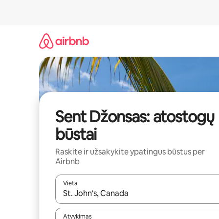
Pereiti
prie
turinio
Sent Džonsas: atostogų
būstai
Raskite ir užsakykite ypatingus būstus per
Airbnb
Vieta
Kai pasirodys paieškos rezultatai, juos naršyti g
Atvykimas