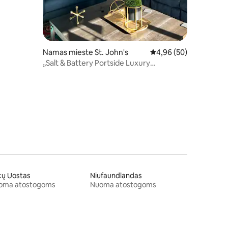
Namas mieste St. John's
Vidutinis įvertinimas: 4
4,96 (50)
„Salt & Battery Portside Luxury
Waterfront Retreat“
kų Uostas
Niufaundlandas
oma atostogoms
Nuoma atostogoms