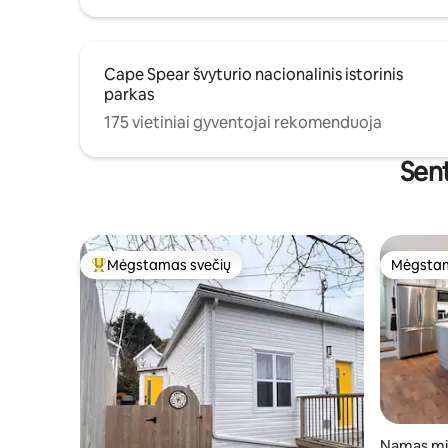
Cape Spear švyturio nacionalinis istorinis
parkas
175 vietiniai gyventojai rekomenduoja
Sent
Mėgstamas svečių
Mėgstam
Svečių mėgstamiausias
Mėgstam
Namas mi