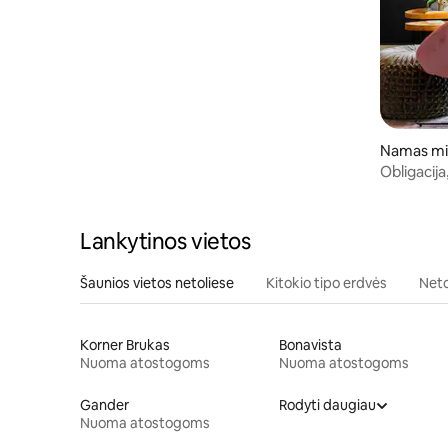
Namas mi
Obligacij
Jono šird
Lankytinos vietos
Šaunios vietos netoliese
Kitokio tipo erdvės
Neto
Korner Brukas
Bonavista
Nuoma atostogoms
Nuoma atostogoms
Gander
Rodyti daugiau
Nuoma atostogoms