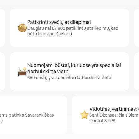
Patikrinti svečių atsiliepimai
Daugiau nei 67 800 patikrintų atsiliepimų, kad
būtų lengviau išsirinkti
Nuomojami būstai, kuriuose yra specialiai
darbui skirta vieta
650 būstų yra specialiai darbui skirta vieta
Vidutinis įvertinimas: 
ams patinka Savarankiškas
Sent Džonsas: čia siūlomu
s)
skiria 4,8 iš 5!