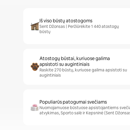
Iš viso būstų atostogoms
Sent Džonsas | Peržiūrėkite 1 440 atostogų
būstų
Atostogų būstai, kuriuose galima
apsistoti su augintiniais
Raskite 270 būstų, kuriuose galima apsistoti su
augintiniais
Populiarūs patogumai svečiams
Nuomojamuose būstuose apsistojantiems sveči
atvykimas, Sporto salė ir Kepsninė (Sent Džonsa