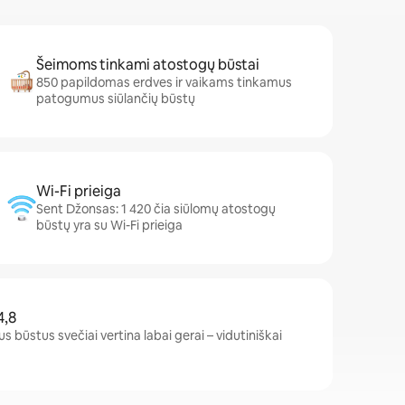
Šeimoms tinkami atostogų būstai
850 papildomas erdves ir vaikams tinkamus
patogumus siūlančių būstų
Wi-Fi prieiga
Sent Džonsas: 1 420 čia siūlomų atostogų
būstų yra su Wi-Fi prieiga
4,8
s būstus svečiai vertina labai gerai – vidutiniškai