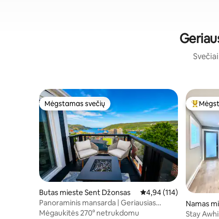
Geriaus
Svečiai 
Mėgstamas svečių
Mėgst
Mėgstamas svečių
Svečių 
Butas mieste Sent Džonsas
Vidutinis įvertinimas: 4,9
4,94 (114)
Panoraminis mansarda | Geriausias
Namas mi
miesto Vw | Luxury King
Mėgaukitės 270° netrukdomu
Stay Awhi