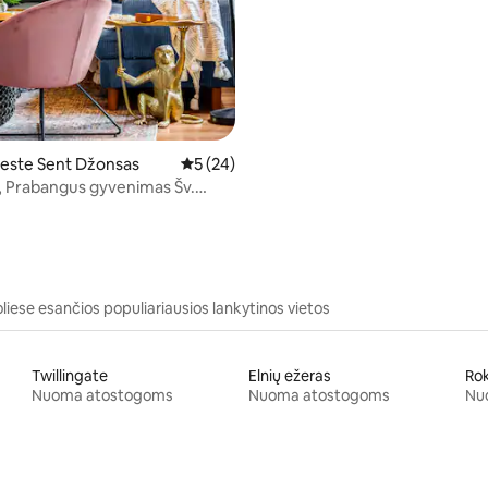
este Sent Džonsas
Vidutinis įvertinimas: 5 iš 5, atsiliepimų: 24
5 (24)
a, Prabangus gyvenimas Šv.
yje
liese esančios populiariausios lankytinos vietos
Twillingate
Elnių ežeras
Ro
Nuoma atostogoms
Nuoma atostogoms
Nu