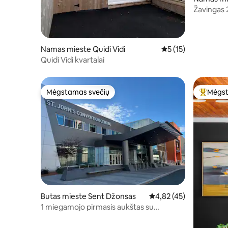
Žavingas 
Sent Džo
Namas mieste Quidi Vidi
Vidutinis įvertinimas
5 (15)
Quidi Vidi kvartalai
Mėgstamas svečių
Mėgst
Mėgstamas svečių
Svečių 
Butas mieste Sent Džonsas
Vidutinis įvertinimas: 4
4,82 (45)
1 miegamojo pirmasis aukštas su
skalbyklomis; tinka augintiniams