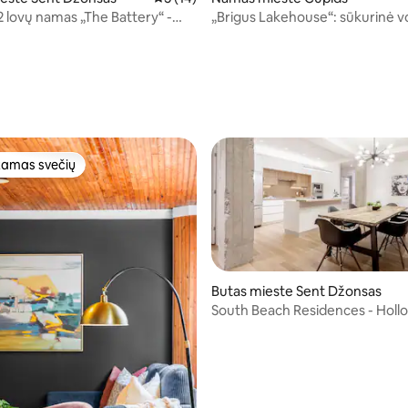
2 lovų namas „The Battery“ -
„Brigus Lakehouse“: sūkurinė v
nsas
baidarės, 5 židiniai
: 5 iš 5, atsiliepimų: 15
amas svečių
mėgstamiausias
Butas mieste Sent Džonsas
South Beach Residences - Holl
,82 iš 5, atsiliepimų: 45