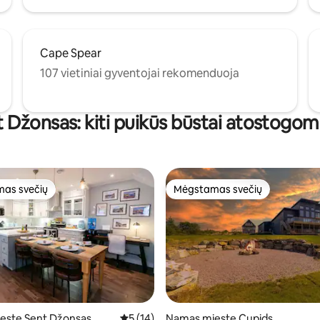
Cape Spear
107 vietiniai gyventojai rekomenduoja
 Džonsas: kiti puikūs būstai atostogom
as svečių
Mėgstamas svečių
as svečių
Mėgstamas svečių
este Sent Džonsas
Vidutinis įvertinimas: 5 iš 5, atsiliepimų: 14
5 (14)
Namas mieste Cupids