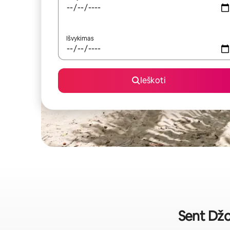
Išvykimas
Ieškoti
Sent Džo