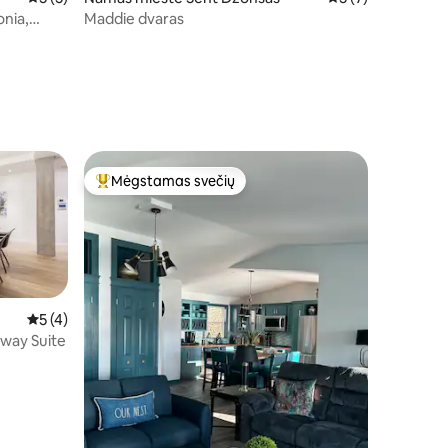
onia,
Maddie dvaras
Mėgstamas svečių
Svečių mėgstamiausias
Vidutinis įvertinimas: 5 iš 5, atsiliepimų: 4
5 (4)
oway Suite