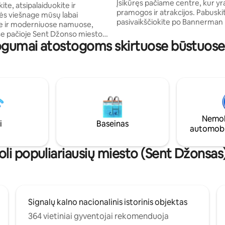
Įsikūręs pačiame centre, kur yr
ite, atsipalaiduokite ir
pramogos ir atrakcijos. Pabuskit
s viešnage mūsų labai
pasivaikščiokite po Bannerman 
se ir moderniuose namuose,
kuriame gausu Viktorijos laikų 
e pačioje Sent Džonso miesto
istorinių pastatų! • Pėsčiųjų įvertinimas –
ogumai atostogoms skirtuose būstuose
os už 10 minučių kelio pėsčiomis
90! • Loftas, panašus į pagrindin
i pagarsėjusios George gatvės,
miegamąjį • Kambaryje įrengta
ioje vietoje išlipti iš automobilio
vonios • Pėsčiomis iki restoranų ir
 pėsčiomis, kad atrastumėte
naktinio gyvenimo vietų • Pilnai
alią ir draugišką miesto centrą.
virtuvė • Kavą • televizorių su k
čiokite palei uostą, mėgaukitės
televizija • Skalbyklė + džiovyklė
ietumis, pinti „The Duke“, galbūt
Tylius namus • Greitą Wi-Fi •
 vaiduoklių ekskursiją, žygį
automobilių stovėjimo aikštelė 
Nemok
l“ arba „The East Cost Trail“!
i
Baseinas
ribose • Profesionaliai išvalyta
automobi
dienai...jūsų jaukūs ir stilingi
kia jūsų sugrįžtant!
oli populiariausių miesto (Sent Džonsas)
Signalų kalno nacionalinis istorinis objektas
364 vietiniai gyventojai rekomenduoja