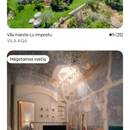
Vila mieste Lu Impostu
Vidutinis į
5 (25)
VILA AQA
Mėgstamas svečių
Mėgstamas svečių