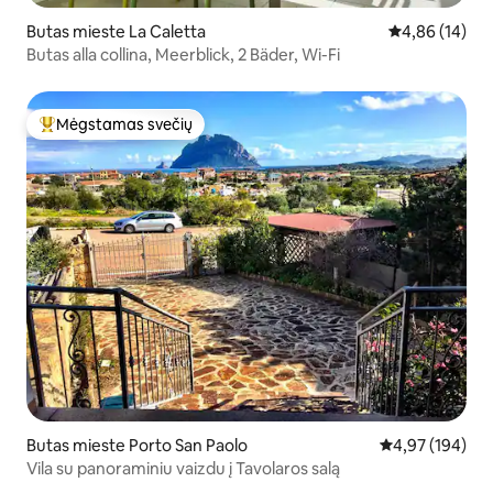
Butas mieste La Caletta
Vidutinis įvert
4,86 (14)
Butas alla collina, Meerblick, 2 Bäder, Wi-Fi
Mėgstamas svečių
Svečių mėgstamiausias
Butas mieste Porto San Paolo
Vidutinis įverti
4,97 (194)
Vila su panoraminiu vaizdu į Tavolaros salą