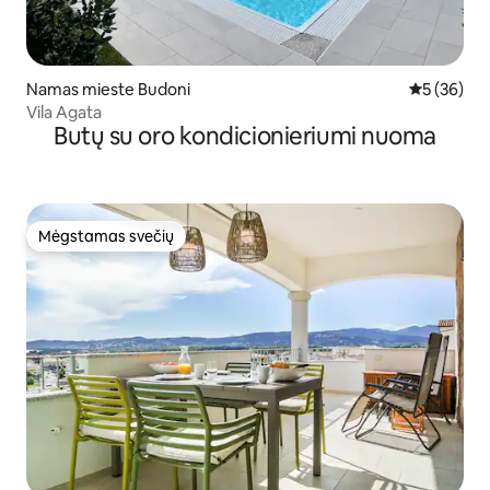
Namas mieste Budoni
Vidutinis įv
5 (36)
Vila Agata
Butų su oro kondicionieriumi nuoma
Mėgstamas svečių
Mėgstamas svečių