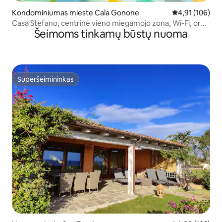
Kondominiumas mieste Cala Gonone
Vidutinis įverti
4,91 (106)
Casa Stefano, centrinė vieno miegamojo zona, Wi-Fi, oro
Šeimoms tinkamų būstų nuoma
kondicionierius
Superšeimininkas
Superšeimininkas