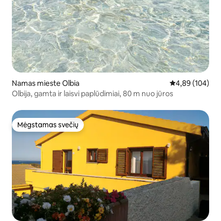
Namas mieste Olbia
Vidutinis įverti
4,89 (104)
Olbija, gamta ir laisvi paplūdimiai, 80 m nuo jūros
Mėgstamas svečių
Mėgstamas svečių