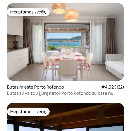
Mėgstamas svečių
Mėgstamas svečių
Butas mieste Porto Rotondo
Vidutinis įverti
4,92 (132)
Butas su vaizdu į jūrą netoli Porto Rotondo su baseinu
Mėgstamas svečių
Mėgstamas svečių