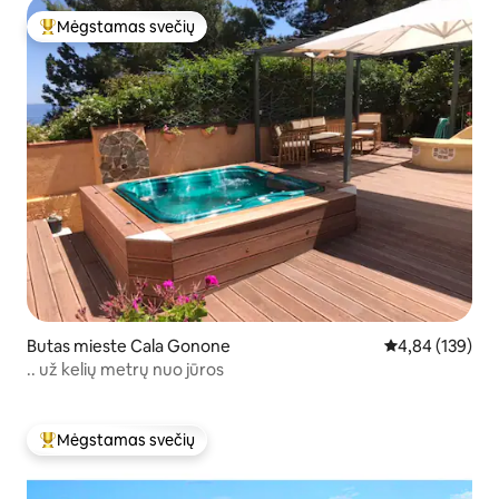
Mėgstamas svečių
Svečių mėgstamiausias
Butas mieste Cala Gonone
Vidutinis įverti
4,84 (139)
.. už kelių metrų nuo jūros
Mėgstamas svečių
Svečių mėgstamiausias