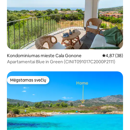
Kondominiumas mieste Cala Gonone
Vidutinis įvert
4,87 (38)
Apartamentai Blue in Green (CINIT091017C2000P2111)
Mėgstamas svečių
Mėgstamas svečių