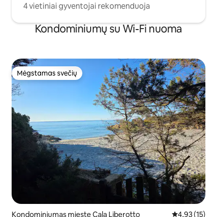
4 vietiniai gyventojai rekomenduoja
Kondominiumų su Wi-Fi nuoma
Mėgstamas svečių
Mėgstamas svečių
Kondominiumas mieste Cala Liberotto
Vidutinis įvert
4,93 (15)