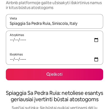
Airbnb platformoje galite užsisakyti išskirtinius namus
ir kitus būstus atostogoms
Vieta
Kai pasirodys paieškos rezultatai, juos naršyti galite naudodam
Atvykimas
Išvykimas
Ieškoti
Spiaggia Sa Pedra Ruia: netoliese esantys
geriausiai įvertinti būstai atostogoms
Svečiai sutinka: šie būstai puikiai vertinami dėl jų