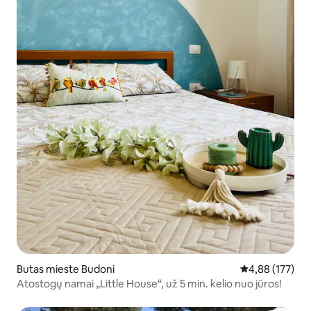
Butas mieste Budoni
Vidutinis įverti
4,88 (177)
Atostogų namai „Little House“, už 5 min. kelio nuo jūros!