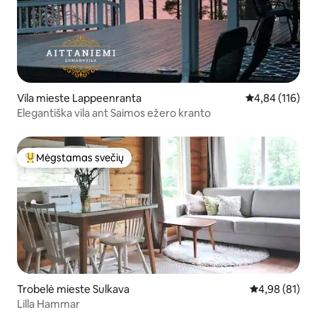
Vila mieste Lappeenranta
Vidutinis įverti
4,84 (116)
Elegantiška vila ant Saimos ežero kranto
Mėgstamas svečių
Svečių mėgstamiausias
Trobelė mieste Sulkava
Vidutinis įvert
4,98 (81)
Lilla Hammar