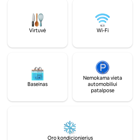
lova, kurią galima i
miesteliuose, už maždaug 20 minučių
galėsite naudotis ir
kelio automobiliu. Patalynė ir
antgaliu. Daug įkai
rankšluosčiai: +15 €/asmeniui
Laužavietė paplūdimyje
namuose yra daug 
atkreipkite dėmes
Virtuvė
Wi-Fi
Nemokama vieta
Baseinas
automobiliui
patalpose
Oro kondicionierius