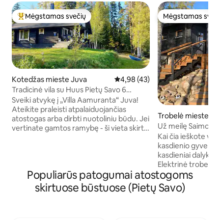
Mėgstamas svečių
Mėgstamas sveč
Svečių mėgstamiausias
Mėgstamas sveč
Kotedžas mieste Juva
Vidutinis įvertinimas: 4,98 iš 5, 
4,98 (43)
Tradicinė vila su Huus Pietų Savo 6
asmenims
Sveiki atvykę į „Villa Aamuranta“ Juva!
Ateikite praleisti atpalaiduojančias
Trobelė mieste P
atostogas arba dirbti nuotoliniu būdu. Jei
Už meilę Saimos e
vertinate gamtos ramybę - ši vieta skirta
Kai čia ieškote vi
Jums. Irkluokite arba žvejokite
kasdienio gyvenimo,
ramiajame Särkijärvi ežere. Mėgaukitės
kasdieniai dalykai 
rytine kava terasoje. Joga ant
Elektrinė trobelė le
prieplaukos. Nėra kaimynų, kuriuos būtų
Populiarūs patogumai atostogoms
dabar. Atskira vas
galima matyti. Sklypas yra stačiakampio
su nuostabiausiu k
formos, kelias eina tiesiai už namelio.
skirtuose būstuose (Pietų Savo)
vieta, kur galima
Geros būklės smėlio kelias (apie 2,2 km)
dujinė viryklė ir 
iki pat namo. Artimiausi maisto prekių
klėtyje, loftas pirt
parduotuvės yra Juvos ir Sulkavos