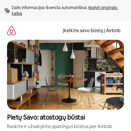
Pereiti
Dalis informacijos išversta automatiškai. 
Rodyti originalo 
prie
kalba
turinio
Įkelkite savo būstą į Airbnb
Pietų Savo: atostogų būstai
Raskite ir užsakykite ypatingus būstus per Airbnb