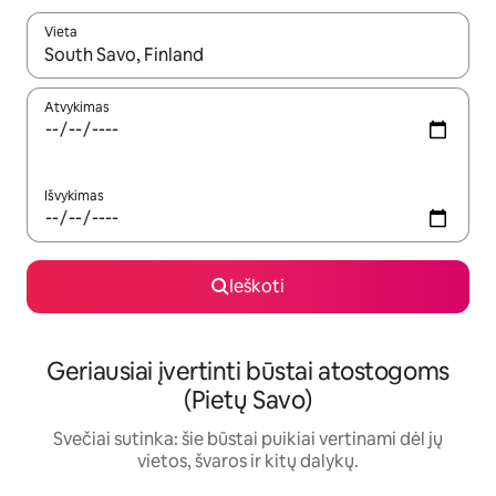
Vieta
Kai pasirodys paieškos rezultatai, juos naršyti galite naudodam
Atvykimas
Išvykimas
Ieškoti
Geriausiai įvertinti būstai atostogoms
(Pietų Savo)
Svečiai sutinka: šie būstai puikiai vertinami dėl jų
vietos, švaros ir kitų dalykų.