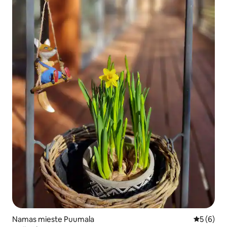
Namas mieste Puumala
Vidutinis 
5 (6)