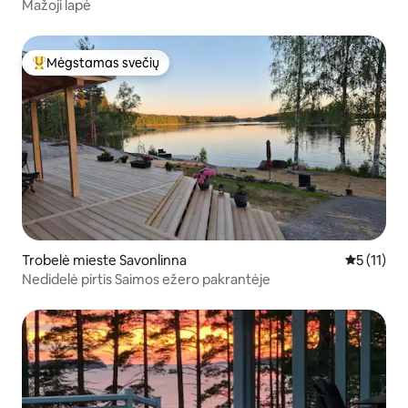
Mažoji lapė
Mėgstamas svečių
Svečių mėgstamiausias
Trobelė mieste Savonlinna
Vidutinis į
5 (11)
Nedidelė pirtis Saimos ežero pakrantėje