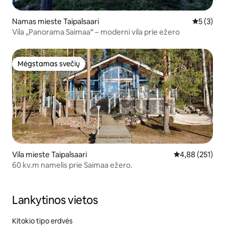
Namas mieste Taipalsaari
Vidutinis 
5 (3)
Vila „Panorama Saimaa“ – moderni vila prie ežero
Mėgstamas svečių
Mėgstamas svečių
Vila mieste Taipalsaari
Vidutinis įverti
4,88 (251)
60 kv.m namelis prie Saimaa ežero.
Lankytinos vietos
Kitokio tipo erdvės