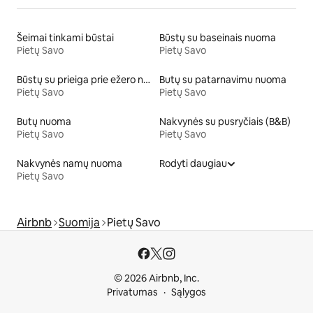
Šeimai tinkami būstai
Būstų su baseinais nuoma
Pietų Savo
Pietų Savo
Būstų su prieiga prie ežero nuoma
Butų su patarnavimu nuoma
Pietų Savo
Pietų Savo
Butų nuoma
Nakvynės su pusryčiais (B&B)
Pietų Savo
Pietų Savo
Nakvynės namų nuoma
Rodyti daugiau
Pietų Savo
Airbnb
Suomija
Pietų Savo
© 2026 Airbnb, Inc.
Privatumas
Sąlygos