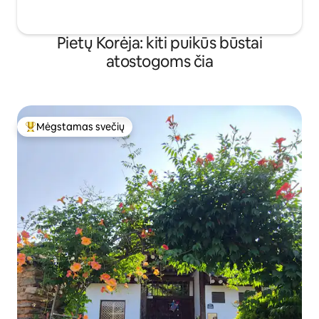
Pietų Korėja: kiti puikūs būstai
atostogoms čia
Mėgstamas svečių
Svečių mėgstamiausias