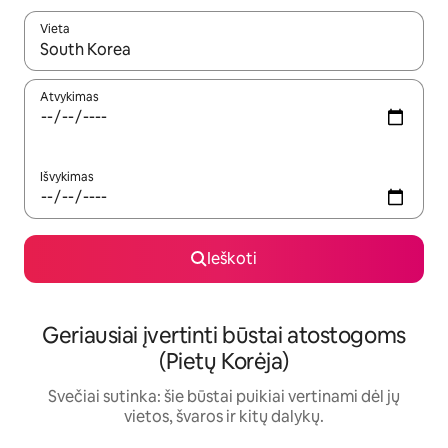
Vieta
Kai pasirodys paieškos rezultatai, juos naršyti galite naudodam
Atvykimas
Išvykimas
Ieškoti
Geriausiai įvertinti būstai atostogoms
(Pietų Korėja)
Svečiai sutinka: šie būstai puikiai vertinami dėl jų
vietos, švaros ir kitų dalykų.