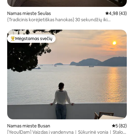
Namas mieste Seulas
Vidutinis įvert
4,98 (43)
{Tradicinis korėjietiškas hanokas} 30 sekundžių iki
Dongmyo-oeot stoties / atskiras hanokas / DDP /
Cheonggyečenas / Jongno / išrinktas geriausias hanokas /
iki 5 žmonių /
Mėgstamas svečių
Svečių mėgstamiausias
Namas mieste Busan
Vidutinis įv
5 (82)
[YeoulDam] Vaizdas į vandenynąㅣSūkurinė voniaㅣStalo