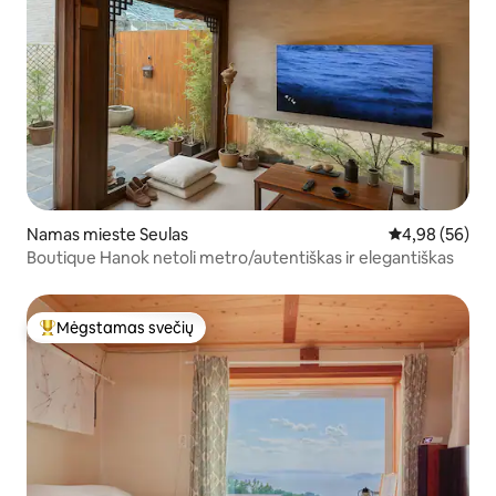
Namas mieste Seulas
Vidutinis įvert
4,98 (56)
Boutique Hanok netoli metro/autentiškas ir elegantiškas
Mėgstamas svečių
Svečių mėgstamiausias