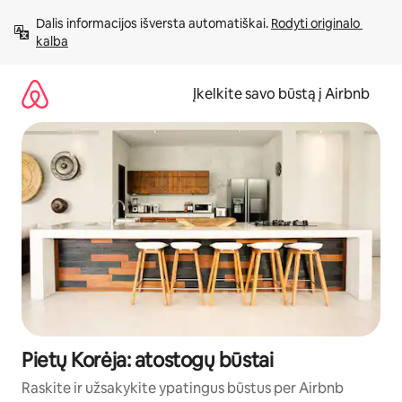
Pereiti
Dalis informacijos išversta automatiškai. 
Rodyti originalo 
prie
kalba
turinio
Įkelkite savo būstą į Airbnb
Pietų Korėja: atostogų būstai
Raskite ir užsakykite ypatingus būstus per Airbnb