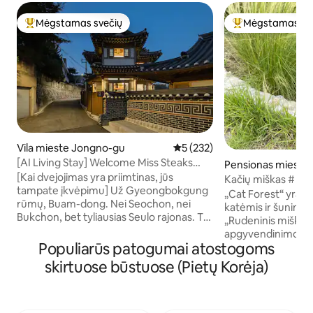
Mėgstamas svečių
Mėgstamas sv
Svečių mėgstamiausias
Svečių mėgstami
Vila mieste Jongno-gu
Vidutinis įvertinimas: 5 iš 5, a
5 (232)
[AI Living Stay] Welcome Miss Steaks
Pensionas mieste
House – atskiras hanok namas Buam-
[Kai dvejojimas yra priimtinas, jūs
-gun
Kačių miškas # Ru
dong, Jongno
tampate įkvėpimu] Už Gyeongbokgung
viešnagė # Priedas
„Cat Forest“ yra vi
rūmų, Buam-dong. Nei Seochon, nei
Privati kepsnių te
katėmis ir šunimi. ***Konkrečiai,
Bukchon, bet tyliausias Seulo rajonas. To
„Rudeninis miškas
skersgatvio gale buvo privatus hanoko
apgyvendinimo viet
namas. Vieta, kurioje apsistojo
Populiarūs patogumai atostogoms
apsistoti su katėmi
Anpyeongdaegun, Joseono princas. Be
tiems, kurie nemė
skirtuose būstuose (Pietų Korėja)
tų penkių šimtų metų, čerpės stogas ir
(priklausomai nuo s
medinės kolonos, Namas pastatytas
ėdalo arba vandens
tradiciniu hanok stiliumi, Apie komfortą
ir gerai seka žmones. Čia yra p
sužinojau iš viešbučių. Ryto šviesa pro