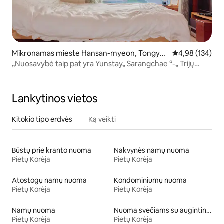
Mikronamas mieste Hansan-myeon, Tongye
Vidutinis įverti
4,98 (134)
ong-si
„Nuosavybė taip pat yra Yunstay„ Sarangchae “-„ Trijų
valandų maitinimas “, salos namas su jūros kiemu, nuolaida
naktims iš eilės
Lankytinos vietos
Kitokio tipo erdvės
Ką veikti
Būstų prie kranto nuoma
Nakvynės namų nuoma
Pietų Korėja
Pietų Korėja
Atostogų namų nuoma
Kondominiumų nuoma
Pietų Korėja
Pietų Korėja
Namų nuoma
Nuoma svečiams su augintiniais
Pietų Korėja
Pietų Korėja