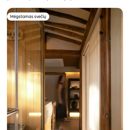
žaidimaiㅣSkalbykla
Mėgstamas svečių
Mėgstamas svečių