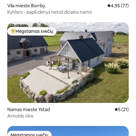
Vila mieste Borrby
Vidutinis įvert
4,95 (77)
Kyhlsro - paplūdimys netoli dizaino namo
Mėgstamas svečių
Svečių mėgstamiausias
Namas mieste Ystad
Vidutinis į
5 (21)
Arnoldo ūkis
Mėgstamas svečių