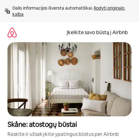
Pereiti
Dalis informacijos išversta automatiškai. 
Rodyti originalo 
prie
kalba
turinio
Įkelkite savo būstą į Airbnb
Skåne: atostogų būstai
Raskite ir užsakykite ypatingus būstus per Airbnb