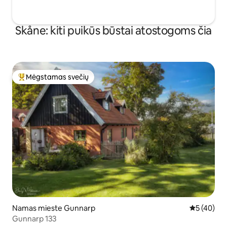
Skåne: kiti puikūs būstai atostogoms čia
Mėgstamas svečių
Svečių mėgstamiausias
Namas mieste Gunnarp
Vidutinis įv
5 (40)
Gunnarp 133