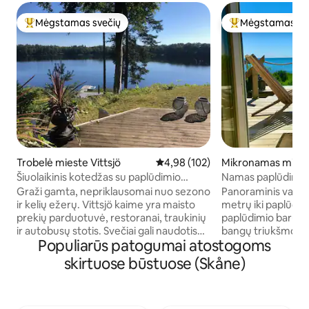
Mėgstamas svečių
Mėgstamas sv
Svečių mėgstamiausias
Svečių mėgstami
Trobelė mieste Vittsjö
Vidutinis įvertinimas: 4,98 iš 5, a
4,98 (102)
Mikronamas miest
Šiuolaikinis kotedžas su paplūdimio
Namas paplūdimyje
sklypu
jūrą
Graži gamta, nepriklausomai nuo sezono
Panoraminis vaizdas 
ir kelių ežerų. Vittsjö kaime yra maisto
metrų iki paplūdimi
prekių parduotuvė, restoranai, traukinių
paplūdimio baru. U
ir autobusų stotis. Svečiai gali naudotis
bangų triukšmo. Dvi lovos, iš kurių
Populiarūs patogumai atostogoms
irkline valtimi, dviem baidarėmis ir
atsiveria vaizdas į 
žvejyba prieplaukoje. Netoliese yra golfo
dviem kaitlentėmi
skirtuose būstuose (Skåne)
aikštynas, briedžių safaris, vaflinis
krosnele, kavos ap
namelis ir Skåneleden. Skånes Djurpark
šaldikliu. Maža va
pasiekiama 45 minučių kelio automobiliu.
foteliai, televizori