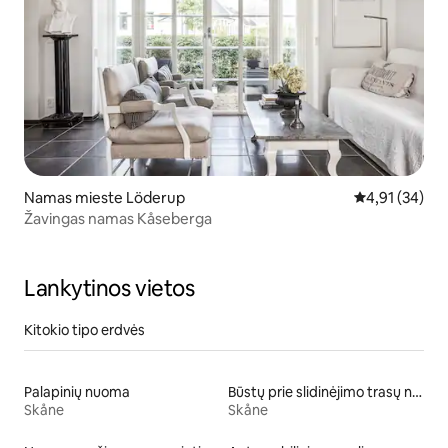
Namas mieste Löderup
Vidutinis įvert
4,91 (34)
Žavingas namas Kåseberga
Lankytinos vietos
Kitokio tipo erdvės
Palapinių nuoma
Būstų prie slidinėjimo trasų nuoma
Skåne
Skåne