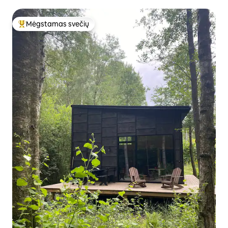
Mėgstamas svečių
Svečių mėgstamiausias