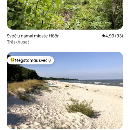
Svečių namai mieste Höör
Vidutinis įvert
4,99 (93)
Träskhuset
Mėgstamas svečių
Svečių mėgstamiausias