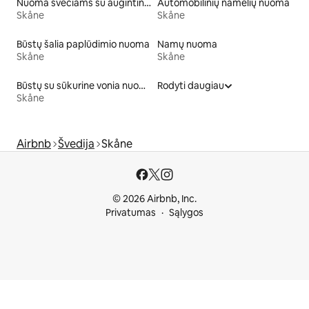
Nuoma svečiams su augintiniais
Automobilinių namelių nuoma
Skåne
Skåne
Būstų šalia paplūdimio nuoma
Namų nuoma
Skåne
Skåne
Būstų su sūkurine vonia nuoma
Rodyti daugiau
Skåne
Airbnb
Švedija
Skåne
© 2026 Airbnb, Inc.
Privatumas
Sąlygos