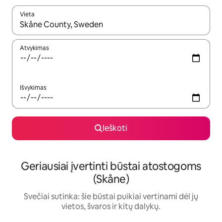
Vieta
Kai pasirodys paieškos rezultatai, juos naršyti galite naudodam
Atvykimas
Išvykimas
Ieškoti
Geriausiai įvertinti būstai atostogoms
(Skåne)
Svečiai sutinka: šie būstai puikiai vertinami dėl jų
vietos, švaros ir kitų dalykų.