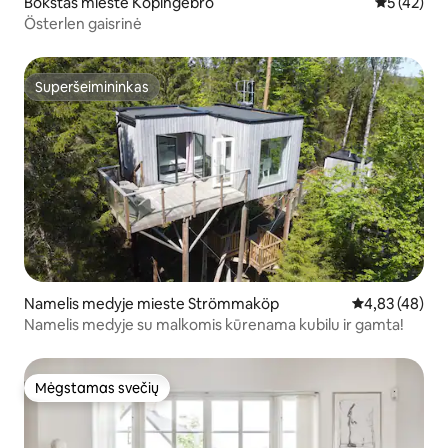
Bokštas mieste Köpingebro
Vidutinis į
5 (42)
Österlen gaisrinė
Superšeimininkas
Superšeimininkas
Namelis medyje mieste Strömmaköp
Vidutinis įvert
4,83 (48)
Namelis medyje su malkomis kūrenama kubilu ir gamta!
Mėgstamas svečių
Mėgstamas svečių