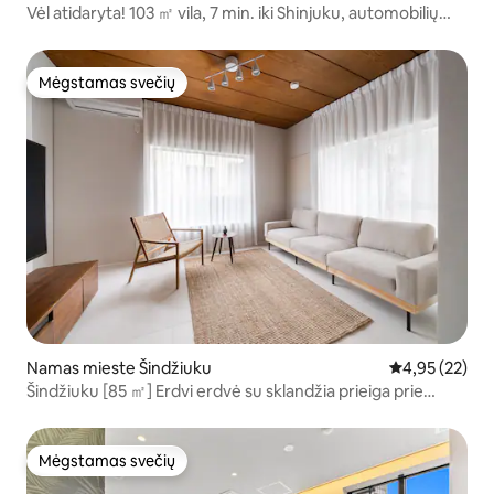
Vėl atidaryta! 103 ㎡ vila, 7 min. iki Shinjuku, automobilių
stovėjimo aikštelė
Mėgstamas svečių
Mėgstamas svečių
Namas mieste Šindžiuku
Vidutinis įvert
4,95 (22)
Šindžiuku [85 ㎡] Erdvi erdvė su sklandžia prieiga prie
miesto centro ir gyvenamąja aplinka
Mėgstamas svečių
Mėgstamas svečių