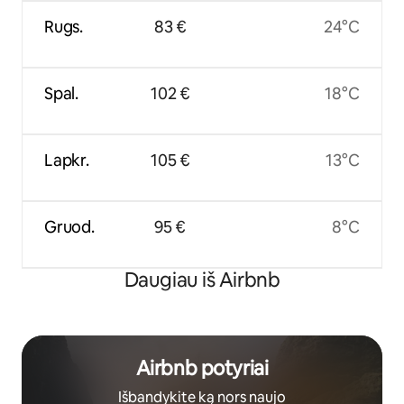
Rugs.
83 €
24°C
Spal.
102 €
18°C
Lapkr.
105 €
13°C
Gruod.
95 €
8°C
Daugiau iš Airbnb
Airbnb potyriai
Išbandykite ką nors naujo