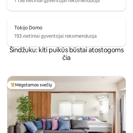
1 138 vietiniai gyventojai rekomenduoja
Tokijo Domo
193 vietiniai gyventojai rekomenduoja
Šindžuku: kiti puikūs būstai atostogoms
čia
Mėgstamas svečių
Svečių mėgstamiausias