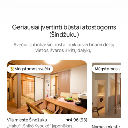
Geriausiai įvertinti būstai atostogoms
(Šindžuku)
Svečiai sutinka: šie būstai puikiai vertinami dėl jų
vietos, švaros ir kitų dalykų.
Mėgstamas svečių
Mėgstamas sveč
Svečių mėgstamiausias
Mėgstamas sveč
Vila mieste Šindžuku
Vidutinis įvertinimas: 4,96 iš 5, 
4,96 (93)
„Haku“ „Shikō Kyoukō“ japoniškas
Namas mieste Šib