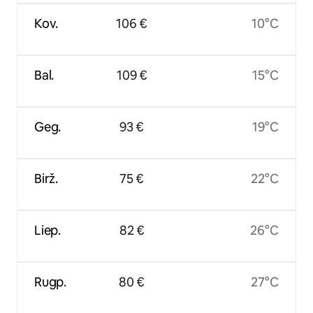
Kov.
106 €
10°C
Bal.
109 €
15°C
Geg.
93 €
19°C
Birž.
75 €
22°C
Liep.
82 €
26°C
Rugp.
80 €
27°C