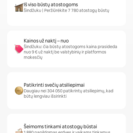
Iš viso būstų atostogoms
Šindžuku | Peržiūrėkite 7 780 atostogų būstų
Kainos už naktį – nuo
Šindžuku: čia būstų atostogoms kaina prasideda
nuo 9 € už naktį be valstybinių ir platformos
mokesčių
Patikrinti svečių atsiliepimai
Daugiau nei 304 050 patikrintų atsiliepimų, kad
būtų lengviau išsirinkti
Šeimoms tinkami atostogų būstai
1 880 papildomas erdves ir vaikams tinkamus