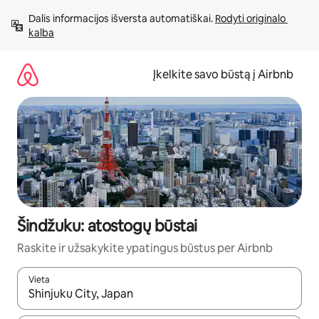
Pereiti
Dalis informacijos išversta automatiškai. 
Rodyti originalo 
prie
kalba
turinio
Įkelkite savo būstą į Airbnb
Šindžuku: atostogų būstai
Raskite ir užsakykite ypatingus būstus per Airbnb
Vieta
Kai pasirodys paieškos rezultatai, juos naršyti galite naudodam