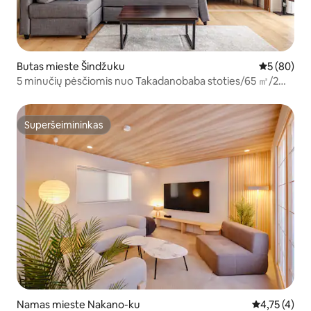
Butas mieste Šindžuku
Vidutinis įv
5 (80)
5 minučių pėsčiomis nuo Takadanobaba stoties/65 ㎡/2
kambariai/privati sporto salė/Shinjuku stotis 10
minučių/vaizdas į sodą/būtiniausių prekių parduotuvė 1
minutė
Superšeimininkas
Superšeimininkas
Namas mieste Nakano-ku
Vidutinis įve
4,75 (4)