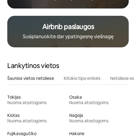
Airbnb paslaugos
Susiplanuokite dar ypatingesnę viešnagę
Lankytinos vietos
Šaunios vietos netoliese
Kitokio tipo erdvės
Netoliese esa
Tokijas
Osaka
Nuoma atostogoms
Nuoma atostogoms
Kiotas
Nagoja
Nuoma atostogoms
Nuoma atostogoms
Fujikavagučiko
Hakone