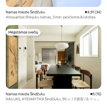
Namas mieste Šindžuku
Vidutinis įvert
4,91 (34)
Atnaujintas Shinjuku namas, 3 min. pėsčiomis iki stoties
Mėgstamas svečių
Mėgstamas svečių
Namas mieste Šindžuku
Vidutinis į
5 (15)
NAUJAS, ATIDARYTAS! Šindžiuku, 90 ㎡ / 3 寝室 / 6 ベッド,
naujos statybos