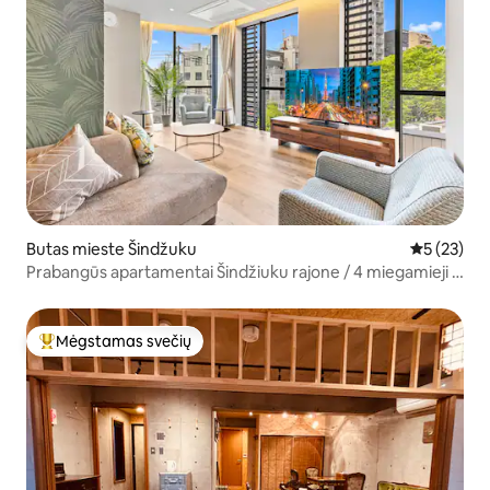
Butas mieste Šindžuku
Vidutinis į
5 (23)
Prabangūs apartamentai Šindžiuku rajone / 4 miegamieji /
didelė virtuvė ir valgomojo zona / naujos statybos (56)
Mėgstamas svečių
Svečių mėgstamiausias