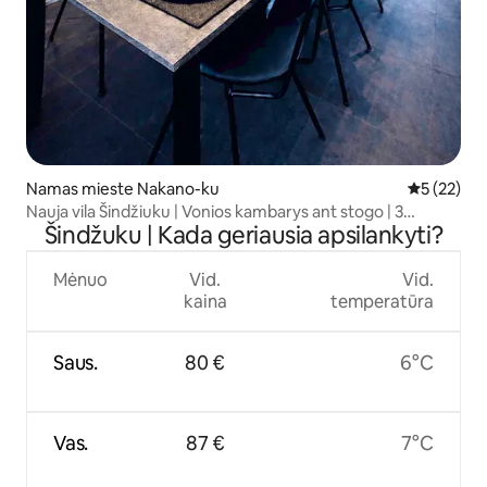
Namas mieste Nakano-ku
Vidutinis į
5 (22)
Nauja vila Šindžiuku | Vonios kambarys ant stogo | 3
Šindžuku | Kada geriausia apsilankyti?
miegamieji su vonios kambariais
Mėnuo
Vid.
Vid.
kaina
temperatūra
Saus.
80 €
6°C
Vas.
87 €
7°C