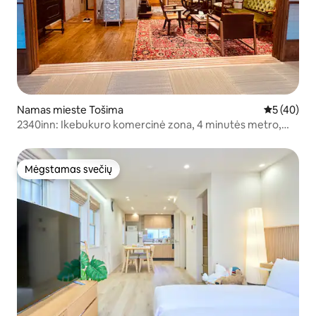
Namas mieste Tošima
Vidutinis įv
5 (40)
2340inn: Ikebukuro komercinė zona, 4 minutės metro,
Mt. Fuji matomas ant stogo, stulbinančio dizaino 55 ㎡,
japoniškas tatamis + svetainė, 2 vonios kambariai
Mėgstamas svečių
Mėgstamas svečių