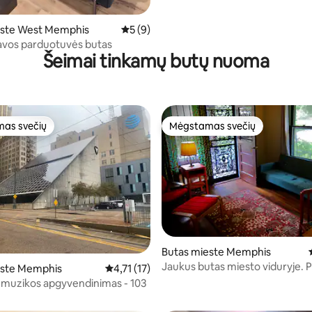
este West Memphis
Vidutinis įvertinimas: 5 iš 5, atsiliepimų: 9
5 (9)
avos parduotuvės butas
Šeimai tinkamų butų nuoma
as svečių
Mėgstamas svečių
as svečių
Mėgstamas svečių
Butas mieste Memphis
Jaukus butas miesto viduryje. 
este Memphis
Vidutinis įvertinimas: 4,71 iš 5, atsiliepimų: 17
4,71 (17)
68 iš 5, atsiliepimų: 25
mums apie Mdm/ilgalaikę pers
muzikos apgyvendinimas - 103