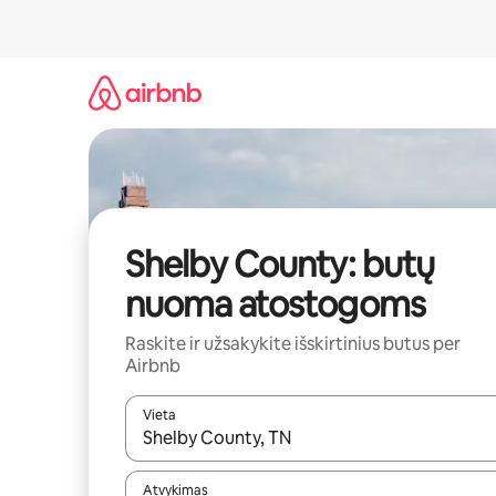
Pereiti
prie
turinio
Shelby County: butų
nuoma atostogoms
Raskite ir užsakykite išskirtinius butus per
Airbnb
Vieta
Kai pasirodys paieškos rezultatai, juos naršyti g
Atvykimas