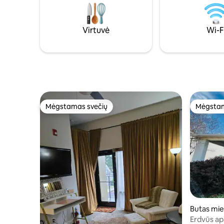
automobilių stovėjimo aikštelė ne
labai priv
gatvėje. Nenorite praleisti galimybės
antrame auk
apsistoti šiame brangakmenyje!
Pastate nė
Virtuvė
Wi-F
Mėgstamas svečių
Mėgstam
Mėgstamas svečių
Mėgstam
Butas mi
Erdvūs a