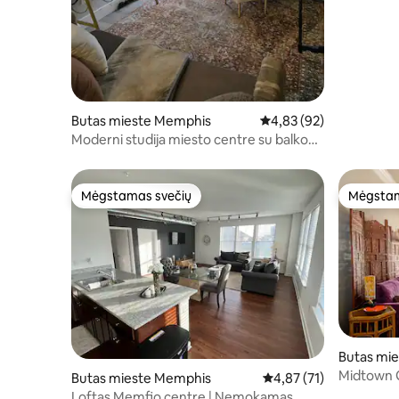
Butas mieste Memphis
Vidutinis įvertinimas: 4,
4,83 (92)
Moderni studija miesto centre su balkonu
ir privačia automobilių stovėjimo aikštele
Mėgstamas svečių
Mėgstam
Mėgstamas svečių
Mėgstam
Butas mi
Midtown G
Butas mieste Memphis
Vidutinis įvertinimas: 4
4,87 (71)
mėnesio 
Loftas Memfio centre | Nemokamas