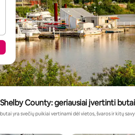
Shelby County: geriausiai įvertinti buta
 butai yra svečių puikiai vertinami dėl vietos, švaros ir kitų savy