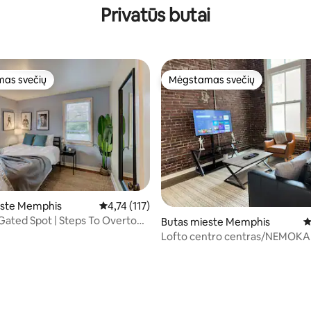
Privatūs butai
as svečių
Mėgstamas svečių
as svečių
Mėgstamas svečių
,53 iš 5, atsiliepimų: 17
este Memphis
Vidutinis įvertinimas: 4,74 iš 5, atsiliepimų: 117
4,74 (117)
ated Spot | Steps To Overton
Butas mieste Memphis
V
BQ
Lofto centro centras/NEMOK
automobilių stovėjimo aikštelė/
Wi-Fi