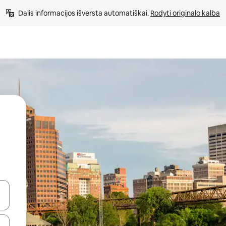
Dalis informacijos išversta automatiškai. 
Rodyti originalo kalba
alite naudodami rodykles aukštyn ir žemyn arba liesdami ir braukdami p