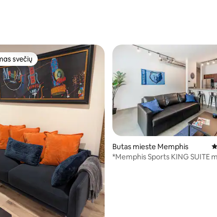
as svečių
as svečių
,87 iš 5, atsiliepimų: 15
Butas mieste Memphis
V
*Memphis Sports KING SUITE m
centras + BASEINAS ir SPORTO