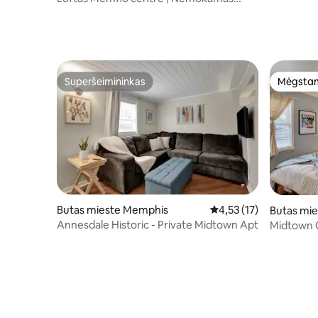
garažas!
Superšeimininkas
Mėgstam
Superšeimininkas
Mėgstam
Butas mieste Memphis
Vidutinis įvertinimas: 4
4,53 (17)
Butas mi
Annesdale Historic - Private Midtown Apt
Midtown G
Blues & B