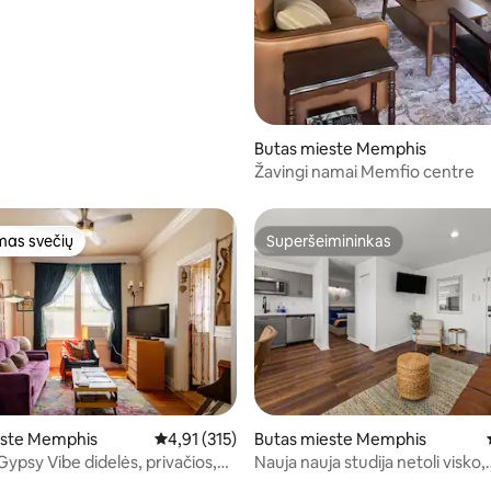
83 iš 5, atsiliepimų: 92
Butas mieste Memphis
Žavingi namai Memfio centre
as svečių
Superšeimininkas
as svečių
Superšeimininkas
este Memphis
Vidutinis įvertinimas: 4,91 iš 5, atsiliepimų: 315
4,91 (315)
Butas mieste Memphis
ypsy Vibe didelės, privačios,
Nauja nauja studija netoli visko,
,87 iš 5, atsiliepimų: 71
nuolaidos
parduotuvės ir „Eats 5“