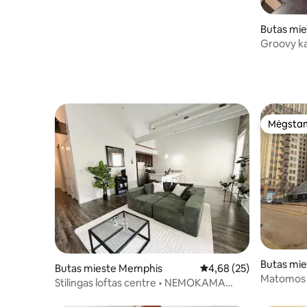
Butas mi
Groovy k
Mėgstam
Mėgstam
Butas mi
Butas mieste Memphis
Vidutinis įvertinimas: 4,
4,68 (25)
Matomos 
Stilingas loftas centre • NEMOKAMA
vieta pastatyti automobilį • Pėsčiomis iki