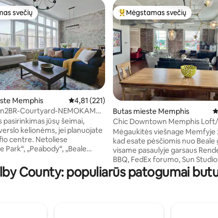
as svečių
Mėgstamas svečių
as svečių
Svečių mėgstamiausias
5 iš 5, atsiliepimų: 208
este Memphis
Vidutinis įvertinimas: 4,81 iš 5, atsiliepimų: 221
4,81 (221)
n2BR-Courtyard-NEMOKAMAS
Butas mieste Memphis
V
6 miegamos vietos
 pasirinkimas jūsų šeimai,
Chic Downtown Memphis Loft/
verslo kelionėms, jei planuojate
Parking/Near Beale
Mėgaukitės viešnage Memfyje 
entre. Netoliese
kad esate pėsčiomis nuo Beale 
 Park“, „Peabody“, „Beale
visame pasaulyje garsaus Ren
dEx Forum“. Yra privatus
BBQ, FedEx forumo, Sun Studio
IENAM automobiliui ir kiemas
lby County: populiarūs patogumai but
Nacionalinio pilietinių teisių muz
į angliško stiliaus sodą. Taip pat
Peabody viešbučio. Geriausia tai, kad
gautis akmenine laužaviete.
galite stebėti „Redbirds“ beisbo
 miegamieji, 2,5 vonios
rungtynes arba 901 FC futbolo
ir pilnai renovuota virtuvė.
tiesiai pro šio būsto langą. Jei j
s vieta miesto centre, tačiau
pasiseks užsisakyti šeštadienio