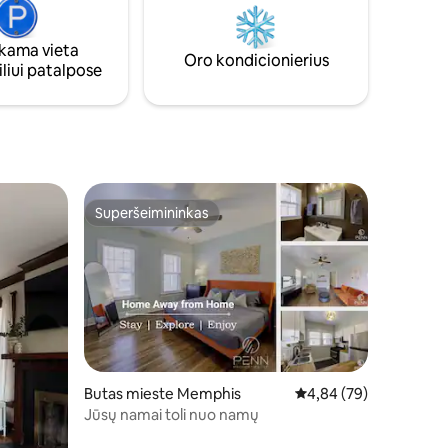
site
viešnagė yra labai arti pagrindinių
lankytinų vietų, nemokama automobilių
ama vieta
 su viena
stovėjimo aikštelė ir belaidis internetas,
Oro kondicionierius
liui patalpose
)
žada patogumą ir žavesį.
Superšeimininkas
Superšeimininkas
Butas mieste Memphis
Vidutinis įvertinimas: 4
4,84 (79)
Jūsų namai toli nuo namų