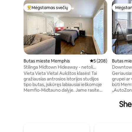
Mėgstamas svečių
Mėgstam
Svečių mėgstamiausias
Mėgstam
Butas mieste Memphis
Vidutinis įvertinimas: 
5 (208)
Butas mi
Stilinga Midtown Hideaway - netoli
Downtow
Overtono aikštės
garažas-
Vieta Vieta Vieta! Aukštos klasės! Tai
Geriausias
gražiausias antrosios istorijos studijos
grupei ar 
tipo butas, įsikūręs labiausiai ieškomoje
būti Memfio c
Memfio-Midtauno dalyje. Jame rasite
„AutoZone
600 kv. pėdų visą naują gražų dekorą,
Street“ ir „Fe
daug natūralios šviesos ir puikių vaizdų.
garažas V
She
Yra itin patogus futonas, kuriame miega
su vaizdu 
du žmonės, ir puiki dvigulė lova.
galima mė
Mėgaukitės kava ryte arba kokteiliais
Bute yra 2
naktį atsipalaiduodami nuostabioje
kambariai 
antrosios istorijos terasoje. Taip pat yra
Mėgaukitė