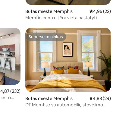
Butas mieste Memphis
Vidutinis įvertinimas: 4
4,95 (22)
Memfio centre | Yra vieta pastatyti
automobilį | Vaizdas į upę
Superšeimininkas
Superšeimininkas
idutinis įvertinimas: 4,87 iš 5, atsiliepimų: 232
4,87 (232)
iesto
Butas mieste Memphis
Vidutinis įvertinimas: 4
4,83 (29)
 SALĖ*
DT Memfis / su automobilių stovėjimo
aikštele – pėsčiomis iki Beale, „FedEx“
forumo