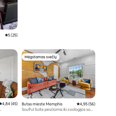
Vidutinis įvertinimas: 5 iš 5, atsiliepimų: 25
5 (25)
Mėgstamas svečių
Mėgstamas svečių
Vidutinis įvertinimas: 4,84 iš 5, atsiliepimų: 45
4,84 (45)
Butas mieste Memphis
Vidutinis įvertinimas: 4
4,95 (56)
Soulful Suite pėsčiomis iki zoologijos sodo
| Nėra paslaugos mokesčio!