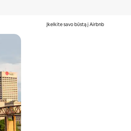
Įkelkite savo būstą į Airbnb
er ekraną.