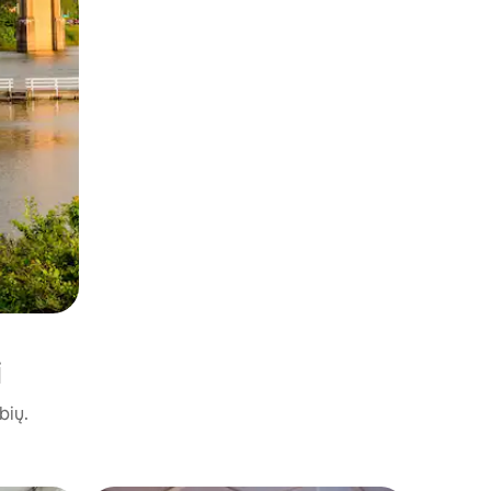
i
bių.