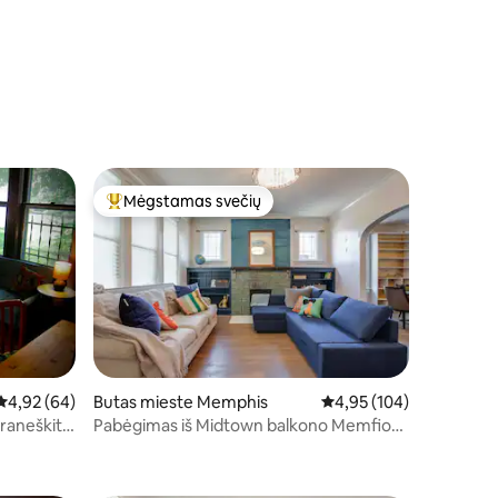
Mėgstamas svečių
Svečių mėgstamiausias
Vidutinis įvertinimas: 4,92 iš 5, atsiliepimų: 64
4,92 (64)
Butas mieste Memphis
Vidutinis įvertinimas: 4,
4,95 (104)
Praneškite
Pabėgimas iš Midtown balkono Memfio
pektyvą
viršuje