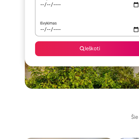
Išvykimas
Ieškoti
Šie