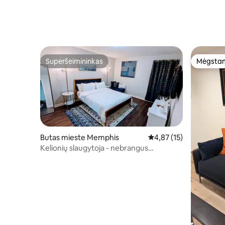
Superšeimininkas
Mėgstam
Superšeimininkas
Mėgstam
Butas mieste Memphis
Vidutinis įvertinimas: 4
4,87 (15)
Kelionių slaugytoja - nebrangus
prabangus butas Midtaune