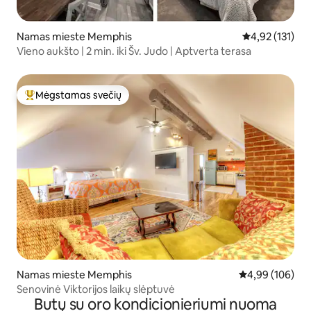
Namas mieste Memphis
Vidutinis įverti
4,92 (131)
Vieno aukšto | 2 min. iki Šv. Judo | Aptverta terasa
Mėgstamas svečių
Svečių mėgstamiausias
Namas mieste Memphis
Vidutinis įverti
4,99 (106)
Senovinė Viktorijos laikų slėptuvė
Butų su oro kondicionieriumi nuoma