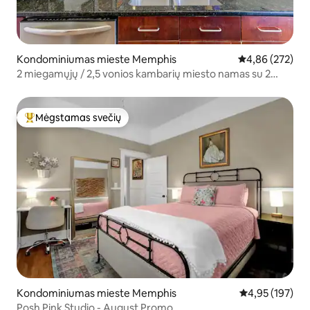
Kondominiumas mieste Memphis
Vidutinis įverti
4,86 (272)
2 miegamųjų / 2,5 vonios kambarių miesto namas su 2
automobilių garažu
Mėgstamas svečių
Svečių mėgstamiausias
Kondominiumas mieste Memphis
Vidutinis įverti
4,95 (197)
Posh Pink Studio - August Promo