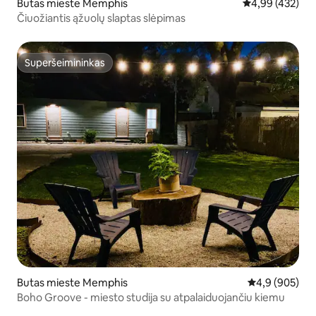
Butas mieste Memphis
Vidutinis įverti
4,99 (432)
Čiuožiantis ąžuolų slaptas slėpimas
Superšeimininkas
Superšeimininkas
Butas mieste Memphis
Vidutinis įvert
4,9 (905)
Boho Groove - miesto studija su atpalaiduojančiu kiemu