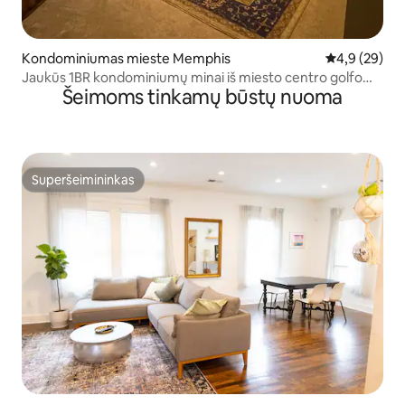
Kondominiumas mieste Memphis
Vidutinis įver
4,9 (29)
Jaukūs 1BR kondominiumų minai iš miesto centro golfo
Šeimoms tinkamų būstų nuoma
aikštyne
Superšeimininkas
Superšeimininkas