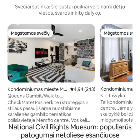
Svečiai sutinka: šie būstai puikiai vertinami dėl jų
vietos, švaros ir kitų dalykų.
Mėgstamas svečių
Mėgstamas sveč
Mėgstamas svečių
Mėgstamas sveč
Kondominiumas m
Kondominiumas mieste Me
Vidutinis įvertinimas: 4,94 iš 5, a
4,94 (243)
mphis
mphis
K ir T išvyka
Queens Gambit/Walk to
Beale/Nemokama automobilių stovėjimo
Tai kondominiumas
CheckMate! Pasinerkite į strategijos ir
aikštelė su užtvaromis
centre. Jame yra pi
stiliaus pasaulį šiame nuostabiame
skalbyklė bei džio
karalienės gambito tematikos
miegamoji sofa, kur
poilsiavietėje Memfio centre. Vos keli
National Civil Rights Muesum: populiarūs
žmonės. Yra apsau
žingsniai nuo geriausių restoranų, barų,
stovėjimo aikštelė
muzikos renginių vietų ir sporto arenų,
patogumai netoliese esančiuose
gerai apšviestas ir 
šis prabangus pabėgimas sujungia