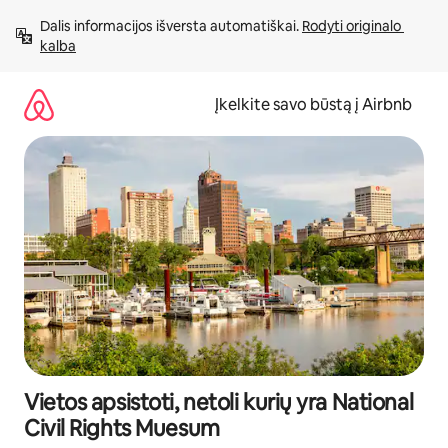
Pereiti
Dalis informacijos išversta automatiškai. 
Rodyti originalo 
prie
kalba
turinio
Įkelkite savo būstą į Airbnb
Vietos apsistoti, netoli kurių yra National
Civil Rights Muesum