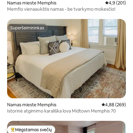
Namas mieste Memphis
Vidutinis įvert
4,9 (201)
Memfio vienaaukštis namas - be tvarkymo mokesčio!
Superšeimininkas
Superšeimininkas
Namas mieste Memphis
Vidutinis įverti
4,88 (269)
Istorinė atgimimo karališka lova Midtown Memphis 70
Mėgstamas svečių
Svečių mėgstamiausias