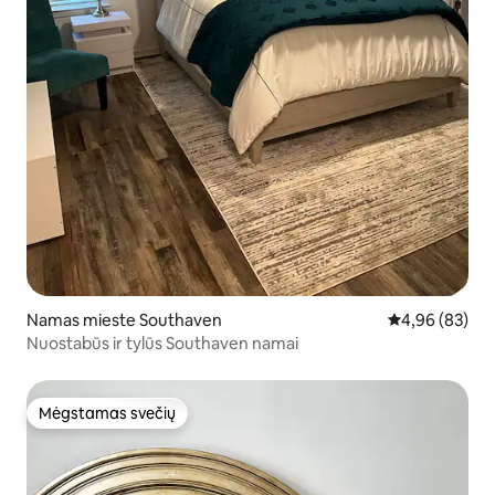
Namas mieste Southaven
Vidutinis įvert
4,96 (83)
Nuostabūs ir tylūs Southaven namai
Mėgstamas svečių
Mėgstamas svečių