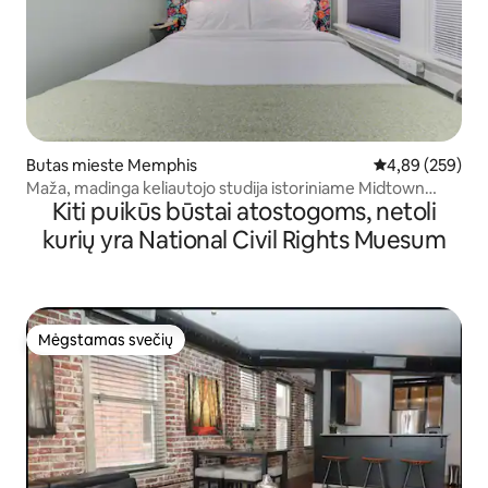
Butas mieste Memphis
Vidutinis įverti
4,89 (259)
Maža, madinga keliautojo studija istoriniame Midtown
Kiti puikūs būstai atostogoms, netoli
rajone!
kurių yra National Civil Rights Muesum
Mėgstamas svečių
Mėgstamas svečių