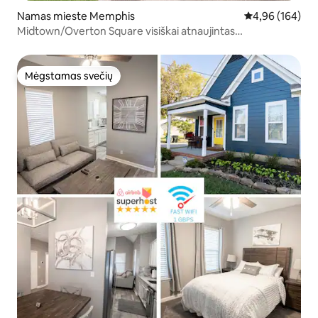
Namas mieste Memphis
Vidutinis įverti
4,96 (164)
Midtown/Overton Square visiškai atnaujintas
apartamentai. P
Mėgstamas svečių
Mėgstamas svečių