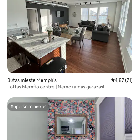
Butas mieste Memphis
Vidutinis įvert
4,87 (71)
Loftas Memfio centre | Nemokamas garažas!
Superšeimininkas
Superšeimininkas