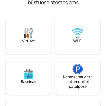
būstuose atostogoms
Savarankiškas atvykimas
aukščiausios kokybės apdailą su
poreikiai pasiekia
rafinuotu dekoru, įkvėptu ikoniško
troleibusų linijos, 
serialo. Atsipalaiduokite elegancijoje
miesto centrą. Už 
arba atraskite netoliese esančias
kitų lankytinų vie
lankytinas vietas, pvz., Graceland, Sun
garsioji kepta višti
Studio ir Beale Street. Puikiai įrengtas ir
pilietinių teisių 
gražiai suprojektuotas šis būstas yra jūsų
ir Tom Lee parkas.
persikėlimas į nepamirštamą viešnagę
Memfyje!
Virtuvė
Wi-Fi
Nemokama vieta
Baseinas
automobiliui
patalpose