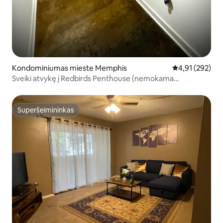
Kondominiumas mieste Memphis
Vidutinis įverti
4,91 (292)
Sveiki atvykę į Redbirds Penthouse (nemokama
automobilių stovėjimo aikštelė)
Superšeimininkas
Superšeimininkas