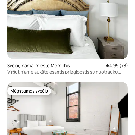
Svečių namai mieste Memphis
Vidutinis įvert
4,99 (78)
Viršutiniame aukšte esantis prieglobstis su nuotraukų
langais ir SPA vonios kambariu
Mėgstamas svečių
Mėgstamas svečių