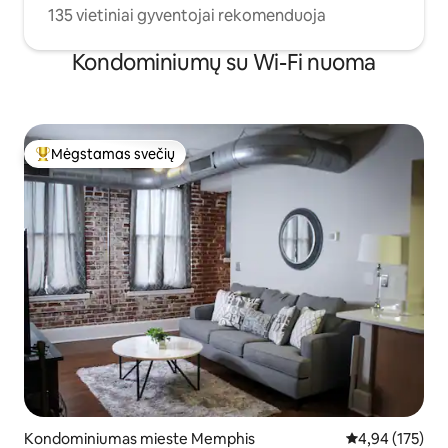
135 vietiniai gyventojai rekomenduoja
Kondominiumų su Wi-Fi nuoma
Mėgstamas svečių
Svečių mėgstamiausias
Kondominiumas mieste Memphis
Vidutinis įverti
4,94 (175)