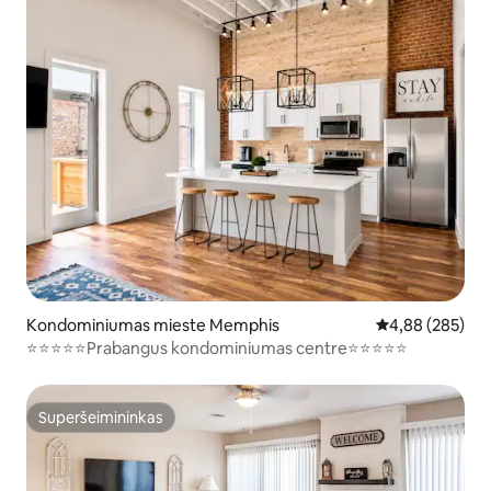
Kondominiumas mieste Memphis
Vidutinis įverti
4,88 (285)
⭐️⭐️⭐️⭐️⭐️Prabangus kondominiumas centre⭐️⭐️⭐️⭐️⭐️
Superšeimininkas
Superšeimininkas