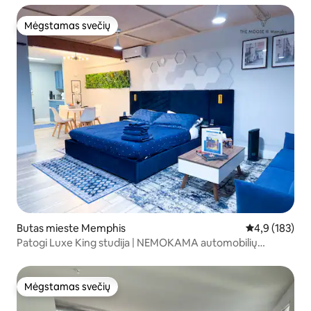
Mėgstamas svečių
Mėgstamas svečių
Butas mieste Memphis
Vidutinis įvert
4,9 (183)
Patogi Luxe King studija | NEMOKAMA automobilių
stovėjimo aikštelė ir BELAIDIS INTERNETAS
Mėgstamas svečių
Mėgstamas svečių