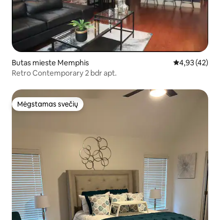
Butas mieste Memphis
Vidutinis įvert
4,93 (42)
Retro Contemporary 2 bdr apt.
Mėgstamas svečių
Mėgstamas svečių