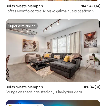
Butas mieste Memphis
Vidutinis įverti
4,94 (194)
Loftas Memfio centre: iki visko galima nueiti pėsčiomis!
Superšeimininkas
Superšeimininkas
Butas mieste Memphis
Vidutinis įvert
4,84 (31)
Stilinga viešnagė prie stadionų ir lankytinų vietų