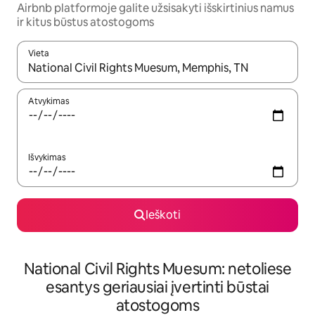
Airbnb platformoje galite užsisakyti išskirtinius namus
ir kitus būstus atostogoms
Vieta
Kai pasirodys paieškos rezultatai, juos naršyti galite naudodam
Atvykimas
Išvykimas
Ieškoti
National Civil Rights Muesum: netoliese
esantys geriausiai įvertinti būstai
atostogoms