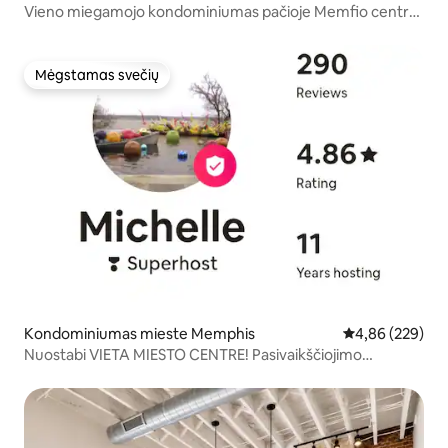
Vieno miegamojo kondominiumas pačioje Memfio centro
širdyje
Mėgstamas svečių
Mėgstamas svečių
Kondominiumas mieste Memphis
Vidutinis įverti
4,86 (229)
Nuostabi VIETA MIESTO CENTRE! Pasivaikščiojimo
rezultatas 99