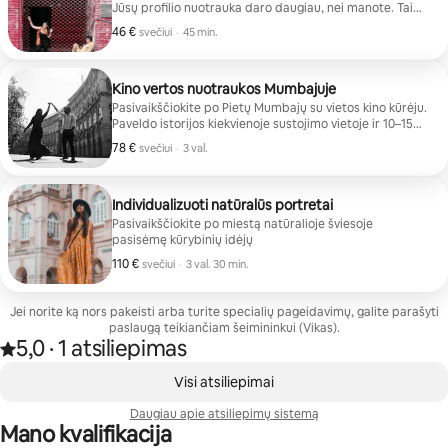
Jūsų profilio nuotrauka daro daugiau, nei manote. Tai
pirmas dalykas, pagal kurį žmonės apie jus sprendžia –
46 €
46 € svečiui
,
svečiui
·
45 min.
prieš jūsų biografiją, prieš jūsų darbą, prieš bet ką, ką iš
tikrųjų pasakote. Esu profesionalus fotografas ir filmų
kūrėjas, turintis 11 metų patirtį fotografuojant prekių
ženklams, straipsniams ir tarptautiniams klientams.
Kino vertos nuotraukos Mumbajuje
Šioje sesijoje tą patį dėmesį skiriu kažkam daug
Pasivaikščiokite po Pietų Mumbajų su vietos kino kūrėju.
asmeniškesniam: kad atrodytumėte kaip geriausia,
Paveldo istorijos kiekvienoje sustojimo vietoje ir 10–15
natūraliausia savo versija.
jūsų kino portretų, suredaguotų ir pateiktų per 48
78 €
78 € svečiui
,
svečiui
·
3 val.
valandas.
Individualizuoti natūralūs portretai
Pasivaikščiokite po miestą natūralioje šviesoje
pasisėmę kūrybinių idėjų
110 €
110 € svečiui
,
svečiui
·
3 val. 30 min.
Jei norite ką nors pakeisti arba turite specialių pageidavimų, galite parašyti
paslaugą teikiančiam šeimininkui (Vikas).
5,0
·
1 atsiliepimas
Įvertinta 5,0 iš 5 žvaigždučių, remiantis 1 atsiliepimu
,
0 iš 0
Visi atsiliepimai
Daugiau apie atsiliepimų sistemą
Mano kvalifikacija