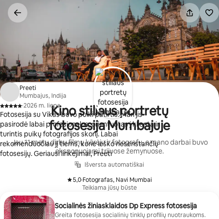
Pereiti
prie
turinio
Preeti
Mumbajus, Indija
·
2026 m. liepa
Kino stiliaus portretų
,
Fotosesija su Vikas buvo puiki patirtis. Man jis
fotosesija Mumbajuje
pasirodė labai profesionalus, orientuotas į klientą ir
turintis puikų fotografijos skonį. Labai
Jau 11 metų dirbu filmų kūrėju ir fotografu, o mano darbai buvo
rekomenduočiau jį tiems, kurie ieško nesenstančių
eksponuojami trijuose žemynuose.
fotosesijų. Geriausi linkėjimai, Preeti
Išversta automatiškai
5,0
·
Fotografas, Navi Mumbai
,
Teikiama jūsų būste
Socialinės žiniasklaidos Dp Express fotosesija
Greita fotosesija socialinių tinklų profilių nuotraukoms.