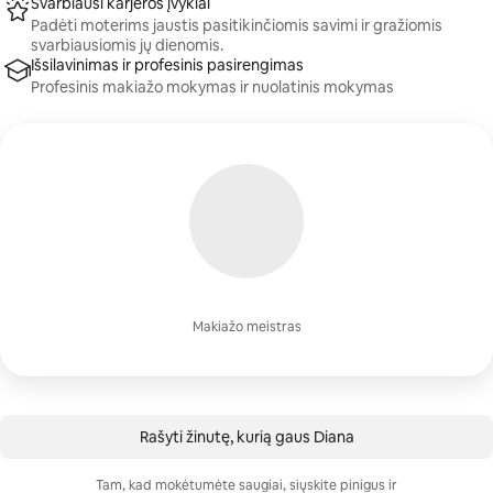
Svarbiausi karjeros įvykiai
Padėti moterims jaustis pasitikinčiomis savimi ir gražiomis
svarbiausiomis jų dienomis.
Išsilavinimas ir profesinis pasirengimas
Profesinis makiažo mokymas ir nuolatinis mokymas
Makiažo meistras
Rašyti žinutę, kurią gaus Diana
Tam, kad mokėtumėte saugiai, siųskite pinigus ir