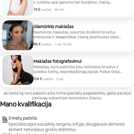
ir suteikia odai gaivumo bei švytėjimo. Į kainą
įskaičiuotos natūralios blakstienos. Kelionės mokestis
74 €
74 € svečiui
,
svečiui
·
45 min.
neįskaičiuotas.
Glamūrinis makiažas
Glamūrinis makiažas, sukurtas išryškinti bruožus
intensyviai ir elegantiškai. Į kainą įskaičiuotas odos
paruošimas ir blakstienos.
96 €
96 € svečiui
,
svečiui
·
1 val. 15 min.
Makiažas fotografavimui
Makiažas, kuris pabrėžia jūsų natūralius bruožus ir
suteikia švelnų, nepriekaištingą įspūdį. Puikiai tinka
fotosesijoms, turinio kūrimui ir ypatingoms akimirkoms,
104 €
104 € svečiui
,
svečiui
·
2 val.
kai svarbi kiekviena detalė.
Jei norite ką nors pakeisti arba turite specialių pageidavimų, galite parašyti
paslaugą teikiančiam šeimininkui (Diana).
Mano kvalifikacija
3 metų patirtis
Specializuojasi socialinių renginių srityje, daugiausia dėmesio
skiriant natūralaus grožio didinimui.