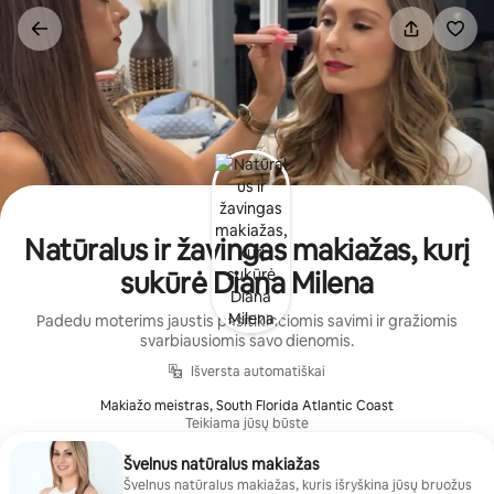
Pereiti
prie
turinio
Natūralus ir žavingas makiažas, kurį
sukūrė Diana Milena
Padedu moterims jaustis pasitikinčiomis savimi ir gražiomis
svarbiausiomis savo dienomis.
Išversta automatiškai
Makiažo meistras, South Florida Atlantic Coast
Teikiama jūsų būste
Švelnus natūralus makiažas
Švelnus natūralus makiažas, kuris išryškina jūsų bruožus