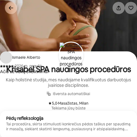
Pereiti
prie
turinio
Ismaele Alberto
·
2026 m. gegužė
Krisabel SPA naudingos procedūros
,
Ačiū už viską Sveikinimai
Kaip holistinė studija, mes naudojame kvalifikuotus darbuotojus
įvairiose disciplinose.
Išversta automatiškai
5,0
·
Masažistas, Milan
,
Teikiama jūsų būste
Pėdų refleksologija
Tai procedūra, skirta stimuliuoti konkrečius pėdos taškus per spaudimą
ir masažą, siekiant skatinti lengvumą, pusiausvyrą ir atsipalaidavimą.
Tai idealiai tinka tiems, kurie nori atpalaiduoti įtampą ir atgauti