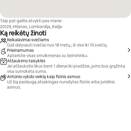
Taip pat galite atvykti pas mane:
20129, Milanas, Lombardija, Italija
Ką reikėtų žinoti
Reikalavimai svečiams
Gali dalyvauti svečiai nuo 18 metų., iš viso iki 10 svečių.
Prieinamumas
Aptarkite visas smulkmenas su šeimininku.
Atšaukimo taisyklės
Jei atšauksite likus bent 1 dienai iki pradžios, jums bus grąžinta
visa sumokėta suma.
Antonio vykdo veiklą kaip fizinis asmuo
Už šią paslaugą atsakingas nurodytas fizinis arba juridinis
asmuo.