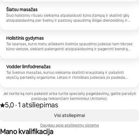
energiją.
Šiatsu masažas
Šiuo holistiniu ritualu siekiama atpalaiduoti kūno įtampą ir skatinti gilų
atsipalaidavimą per švelnų ir pastovų spaudimą išilgai dienovidinių ir
energijos taškų. Ypač tinka tiems, kurie nori sumažinti stresą ir atgauti
ramybę bei gerą savijautą.
Holistinis gydymas
Tai seansas, kurio metu atliekami švelnūs spaudimo judesiai tam tikrose
kūno vietose, siekiant palengvinti atsipalaidavimą ir pagerinti bendrą
pusiausvyrą. Tai idealiai tinka tiems, kurie nori atkurti kūno ir proto
harmoniją.
Vodder limfodrenažas
Tai švelnus masažas, kuriuo siekiama skatinti kraujotaką ir pašalinti
skysčių perteklių organizme. Lėtais ir ritmiškais judesiais jis padeda
sumažinti patinimą ir pagerinti kojų savijautą. Tai idealiai tinka tiems,
kurie nori švelnaus ir atpalaiduojančio masažo.
Jei norite ką nors pakeisti arba turite specialių pageidavimų, galite parašyti
paslaugą teikiančiam šeimininkui (Antonio).
5,0
·
1 atsiliepimas
Įvertinta 5,0 iš 5 žvaigždučių, remiantis 1 atsiliepimu
,
0 iš 0
Visi atsiliepimai
Daugiau apie atsiliepimų sistemą
Mano kvalifikacija