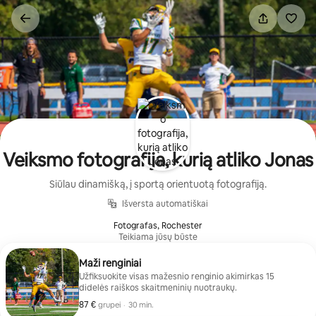
Pereiti
prie
turinio
Veiksmo fotografija, kurią atliko Jonas
Siūlau dinamišką, į sportą orientuotą fotografiją.
Išversta automatiškai
Fotografas, Rochester
Teikiama jūsų būste
Maži renginiai
Užfiksuokite visas mažesnio renginio akimirkas 15
didelės raiškos skaitmeninių nuotraukų.
87 €
87 € grupei
,
grupei
·
30 min.