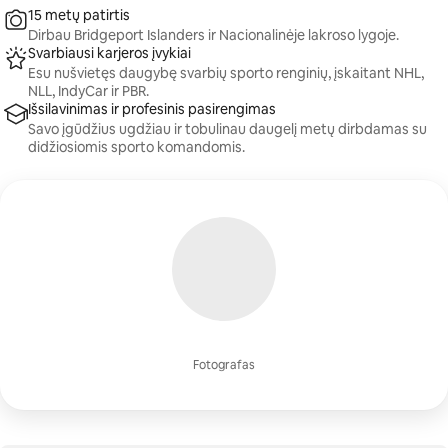
15 metų patirtis
Dirbau Bridgeport Islanders ir Nacionalinėje lakroso lygoje.
Svarbiausi karjeros įvykiai
Esu nušvietęs daugybę svarbių sporto renginių, įskaitant NHL,
NLL, IndyCar ir PBR.
Išsilavinimas ir profesinis pasirengimas
Savo įgūdžius ugdžiau ir tobulinau daugelį metų dirbdamas su
didžiosiomis sporto komandomis.
Fotografas