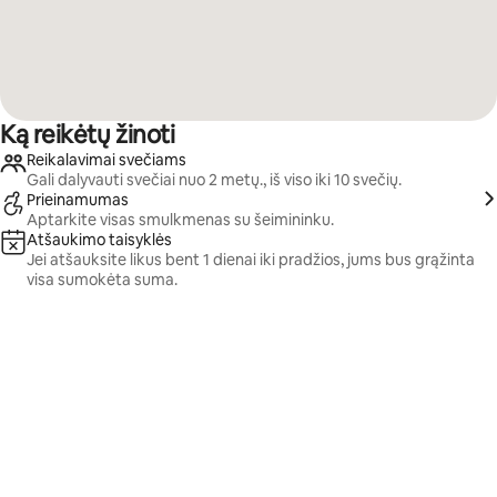
Ką reikėtų žinoti
Reikalavimai svečiams
Gali dalyvauti svečiai nuo 2 metų., iš viso iki 10 svečių.
Prieinamumas
Aptarkite visas smulkmenas su šeimininku.
Atšaukimo taisyklės
Jei atšauksite likus bent 1 dienai iki pradžios, jums bus grąžinta
visa sumokėta suma.