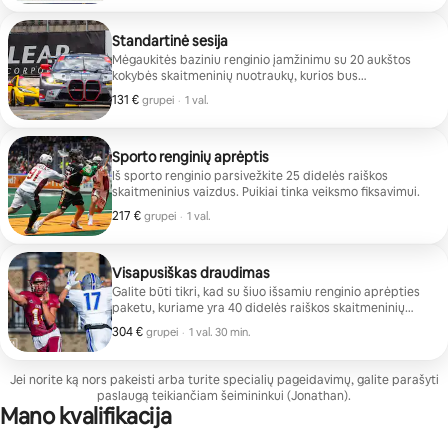
Standartinė sesija
Mėgaukitės baziniu renginio įamžinimu su 20 aukštos
kokybės skaitmeninių nuotraukų, kurios bus
branginamos amžinai.
131 €
131 € grupei
,
grupei
·
1 val.
Sporto renginių aprėptis
Iš sporto renginio parsivežkite 25 didelės raiškos
skaitmeninius vaizdus. Puikiai tinka veiksmo fiksavimui.
217 €
217 € grupei
,
grupei
·
1 val.
Visapusiškas draudimas
Galite būti tikri, kad su šiuo išsamiu renginio aprėpties
paketu, kuriame yra 40 didelės raiškos skaitmeninių
vaizdų, nieko nepraleisite.
304 €
304 € grupei
,
grupei
·
1 val. 30 min.
Jei norite ką nors pakeisti arba turite specialių pageidavimų, galite parašyti
paslaugą teikiančiam šeimininkui (Jonathan).
Mano kvalifikacija