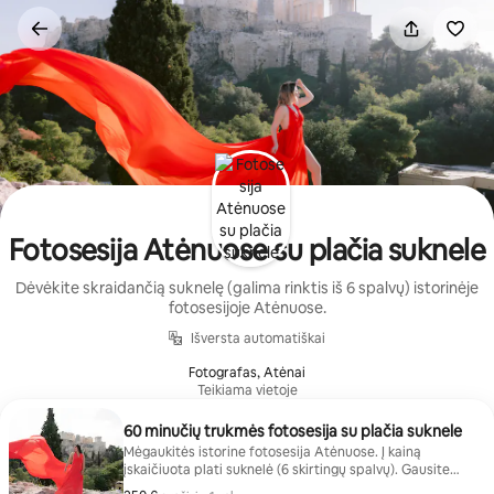
Pereiti
prie
turinio
Fotosesija Atėnuose su plačia suknele
Dėvėkite skraidančią suknelę (galima rinktis iš 6 spalvų) istorinėje
fotosesijoje Atėnuose.
Išversta automatiškai
Fotografas, Atėnai
Teikiama vietoje
60 minučių trukmės fotosesija su plačia suknele
Mėgaukitės istorine fotosesija Atėnuose. Į kainą
įskaičiuota plati suknelė (6 skirtingų spalvų). Gausite
internetinę galeriją su 25 nuotraukomis.