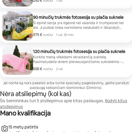
250 €
250 € svečiui
,
svečiui
·
1 val.
90 minučių trukmės fotosesija su plačia suknele
Ši epinė serija yra ilgesnė nei valanda ir trumpesnė nei
dvi. Ji puikiai tinka norintiems neskubėti ir išbandyti
plačias sukneles (galima rinktis iš 6 skirtingų spalvų).
375 €
375 € svečiui
,
svečiui
·
1 val. 30 min.
Gausite internetinę galeriją su visomis nuotraukomis.
120 minučių trukmės fotosesija su plačia suknele
Kurkite meną vilkėdami skraidančią suknelę.
Pasimatuokite dviem plėvesuojančiomis suknelėmis –
galima rinktis iš 6 skirtingų spalvų. Gaukite internetinę
500 €
500 € svečiui
,
svečiui
·
2 val.
galeriją su visomis nuotraukomis.
Jei norite ką nors pakeisti arba turite specialių pageidavimų, galite parašyti
paslaugą teikiančiam šeimininkui (Dimitris).
Nėra atsiliepimų (kol kas)
Šis šeimininkas turi 5 atsiliepimus apie kitas paslaugas.
Rodyti kitus
atsiliepimus
Mano kvalifikacija
15 metų patirtis