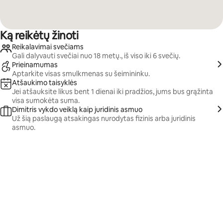
Ką reikėtų žinoti
Reikalavimai svečiams
Gali dalyvauti svečiai nuo 18 metų., iš viso iki 6 svečių.
Prieinamumas
Aptarkite visas smulkmenas su šeimininku.
Atšaukimo taisyklės
Jei atšauksite likus bent 1 dienai iki pradžios, jums bus grąžinta
visa sumokėta suma.
Dimitris vykdo veiklą kaip juridinis asmuo
Už šią paslaugą atsakingas nurodytas fizinis arba juridinis
asmuo.