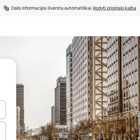
Dalis informacijos išversta automatiškai. 
Rodyti originalo kalba
alite naudodami rodykles aukštyn ir žemyn arba liesdami ir braukdami p