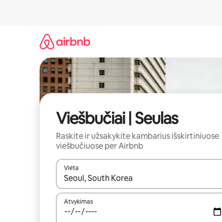
Pereiti
prie
turinio
Viešbučiai | Seulas
Raskite ir užsakykite kambarius išskirtiniuose
viešbučiuose per Airbnb
Vieta
Kai pasirodys paieškos rezultatai, juos naršyti g
Atvykimas