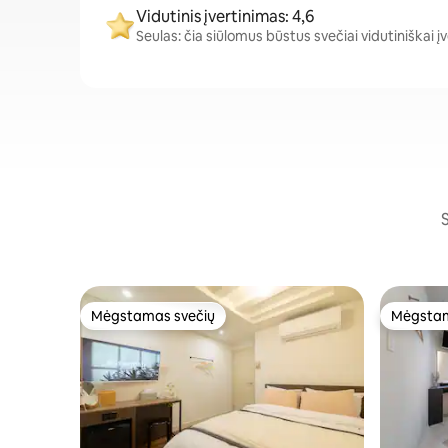
Vidutinis įvertinimas: 4,6
Seulas: čia siūlomus būstus svečiai vidutiniškai įve
S
Mėgstamas svečių
Mėgstam
Mėgstamas svečių
Mėgstam