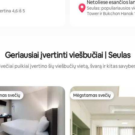
Netoliese esančios la
Seulas: populiariausios 
rtina 4,6 iš 5
Tower ir Bukchon Hanok 
Geriausiai įvertinti viešbučiai | Seulas
večiai puikiai įvertino šių viešbučių vietą, švarą ir kitas savybe
as svečių
Mėgstamas svečių
as svečių
Mėgstamas svečių