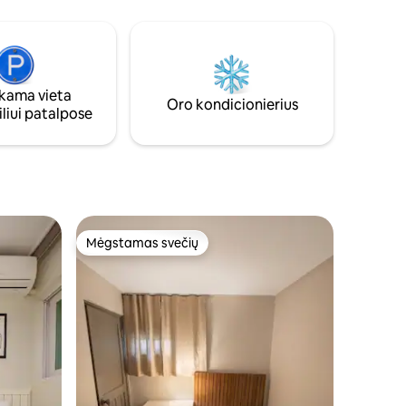
išvykimas 11.00 val. ▸ Kambarys yra
nei į Seulą
antrame aukšte (naudojantis laiptais /
obulintas
greitai lipant!) ▸ Oro uosto autobusai 6017
saugykla
· 6019 · 6008, stotelė už 5 minučių kelio
ntre, kur
pėsčiomis ▸ 7 linija, Sinpung stotis: 4
rtu galite
ama vieta
minutės pėsčiomis Laikas, reikalingas
stų
Oro kondicionierius
pagrindinėms turistų lankomoms
liui patalpose
vietoms ■ Seule Yeouido: 14 minučių
uo
Yongsan stotis už 19 min. Hongik
ijoje 2 ~
University Station 25 minutės
 3-ga
Myeongdon stotis 30 min. Itaewon 30
minučių Gyeongbokgung stotis: 39
es 2/5
minutės Gangnamo stotis 40 min. Jamsil
stotis už 50 minučių
01, 6015)
Mėgstamas svečių
Mėgstamas svečių
 Tower),
gyecheon,
ersalinė
alinė
ngdaemun,
ung,