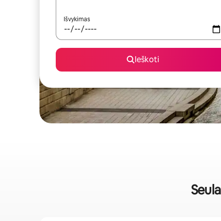
Išvykimas
Ieškoti
Seula