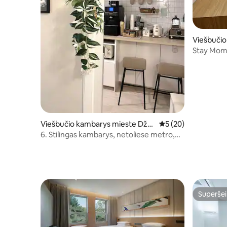
Viešbučio
žung-gu
Stay Mome
minutes 
Myeongdo
Viešbučio kambarys mieste Džu
Vidutinis įvertinimas
5 (20)
ng-gu
6. Stilingas kambarys, netoliese metro,
Kpop, DDP
Superšei
Superšei