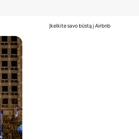
Įkelkite savo būstą į Airbnb
er ekraną.