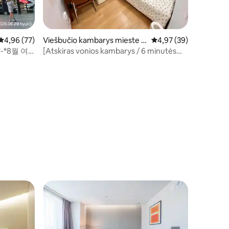
Vidutinis įvertinimas: 4,96 iš 5, atsiliepimų: 77
4,96 (77)
Viešbučio kambarys mieste S
Vidutinis įvertinimas: 4
4,97 (39)
eongbuk-gu
-*8월 여
[Atskiras vonios kambarys / 6 minutės
pėsčiomis iki metro] Tvarkingas ir jaukus
būstas komerciniame rajone, kuriame
gausu restoranų ir kavinių *201