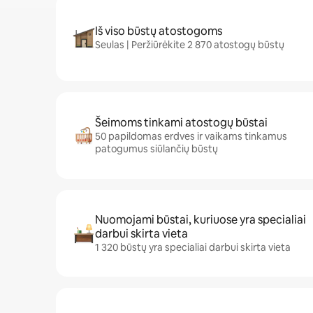
Iš viso būstų atostogoms
Seulas | Peržiūrėkite 2 870 atostogų būstų
Šeimoms tinkami atostogų būstai
50 papildomas erdves ir vaikams tinkamus
patogumus siūlančių būstų
Nuomojami būstai, kuriuose yra specialiai
darbui skirta vieta
1 320 būstų yra specialiai darbui skirta vieta