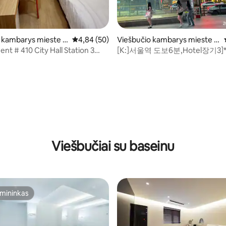
 kambarys mieste D
Vidutinis įvertinimas: 4,84 iš 5, atsiliepimų: 50
4,84 (50)
Viešbučio kambarys mieste D
žung-gu
nt # 410 City Hall Station 3
[K:]서울역 도보6분,Hotel장기3]*
Namdaemun 5 minutes
름방학 10박 연박할인(~9/5)
ng 10 minutes
: 5 iš 5, atsiliepimų: 20
Viešbučiai su baseinu
mininkas
mininkas