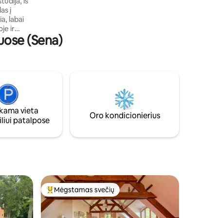
tudija, iš
daugybę jo legendinių vynuogynų.
as į
a, labai
je ir
uose (Sena)
o nuo
pekto
KETĄ“,
me yra
dies formos
y Birthday“
mpano ir
ama vieta
Oro kondicionierius
liui patalpose
Mėgstamas svečių
Svečių mėgstamiausias