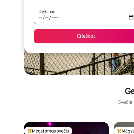
Išvykimas
Ieškoti
Ge
Svečiai 
Mėgstamas svečių
Mėgst
Svečių mėgstamiausias
Svečių 