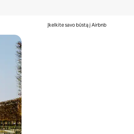
Įkelkite savo būstą į Airbnb
er ekraną.