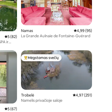
Namas
Vidutinis įvertinimas: 4
4,99 (95)
La Grande Aulnaie de Fontaine-Guérard
Vidutinis įvertinimas: 5 iš 5, atsiliepimų: 82
5 (82)
PA ir
Mėgstamas svečių
Svečių mėgstamiausias
Trobelė
Vidutinis įvertinimas: 4,
4,97 (251)
Namelis privačioje saloje
Vidutinis įvertinimas: 5 iš 5, atsiliepimų: 67
5 (67)