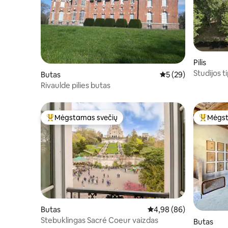
Pilis
Studijos t
Butas
Vidutinis įvertinimas
5 (29)
kondicioni
Rivaulde pilies butas
Mėgstamas svečių
Mėgst
Svečių mėgstamiausias
Svečių 
Butas
Vidutinis įvertinimas: 4,
4,98 (86)
Stebuklingas Sacré Coeur vaizdas
Butas