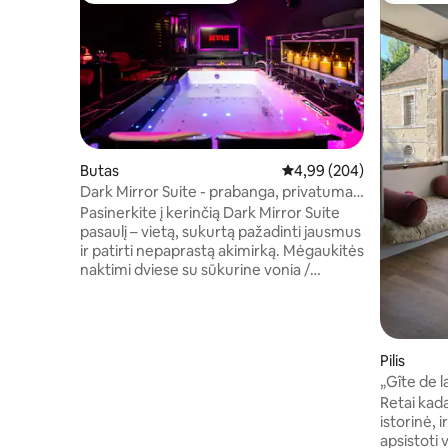
Butas
Vidutinis įvertinimas: 4,9
4,99 (204)
Dark Mirror Suite - prabanga, privatumas
ir privatus SPA
Pasinerkite į kerinčią Dark Mirror Suite
pasaulį – vietą, sukurtą pažadinti jausmus
ir patirti nepaprastą akimirką. Mėgaukitės
naktimi dviese su sūkurine vonia /
džiakuzi, „Queen Size“ dydžio lova,
lubiniu veidrodžiu ir kruopščiai atrinkta
įranga, kad nustebintumėte savo
partnerį ir patirtumėte išskirtinę patirtį.
Pilis
Kiekviena detalė sukurta taip, kad
„Gîte de 
atsipalaiduotumėte, pabėgtumėte nuo
Retai kada
kasdienybės ir patirtumėte emocijų – visa
istorinė, 
tai leis jums pasinerti į elegantišką ir
apsistoti 
nepamirštamą poilsį. Išdrįskite peržengti