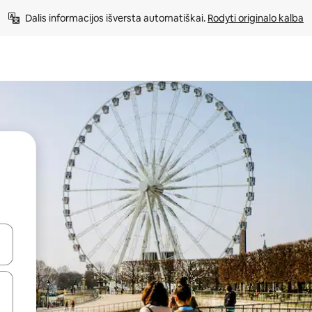
Dalis informacijos išversta automatiškai. 
Rodyti originalo kalba
alite naudodami rodykles aukštyn ir žemyn arba liesdami ir braukdami p