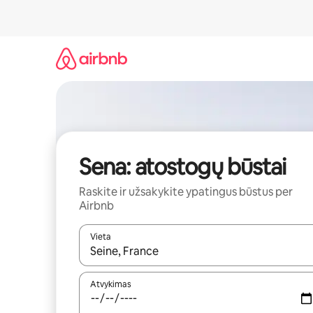
Pereiti
prie
turinio
Sena: atostogų būstai
Raskite ir užsakykite ypatingus būstus per
Airbnb
Vieta
Kai pasirodys paieškos rezultatai, juos naršyti g
Atvykimas