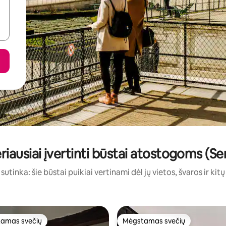
riausiai įvertinti būstai atostogoms (Se
sutinka: šie būstai puikiai vertinami dėl jų vietos, švaros ir kit
amas svečių
Mėgstamas svečių
mėgstamiausias
Mėgstamas svečių