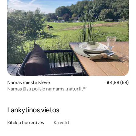
Namas mieste Kleve
Vidutinis įvert
4,88 (68)
Namas jūsų poilsio namams „naturfit®“
Lankytinos vietos
Kitokio tipo erdvės
Ką veikti