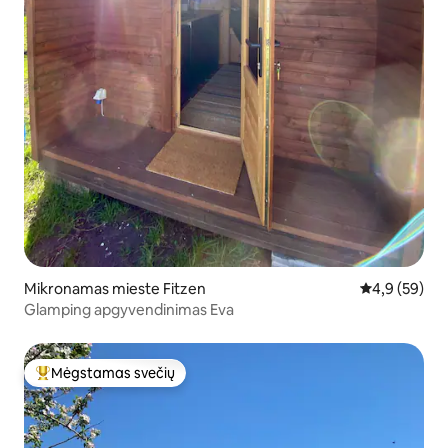
Mikronamas mieste Fitzen
Vidutinis įver
4,9 (59)
Glamping apgyvendinimas Eva
Mėgstamas svečių
Svečių mėgstamiausias