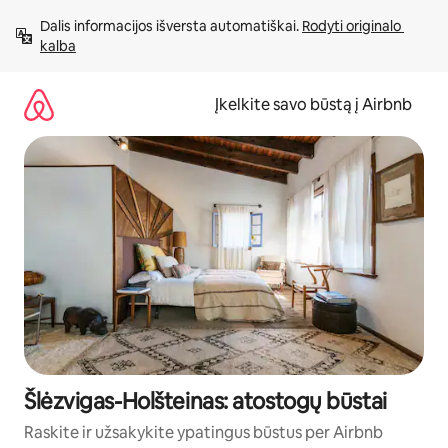
Pereiti
Dalis informacijos išversta automatiškai. 
Rodyti originalo 
prie
kalba
turinio
Įkelkite savo būstą į Airbnb
Šlėzvigas-Holšteinas: atostogų būstai
Raskite ir užsakykite ypatingus būstus per Airbnb