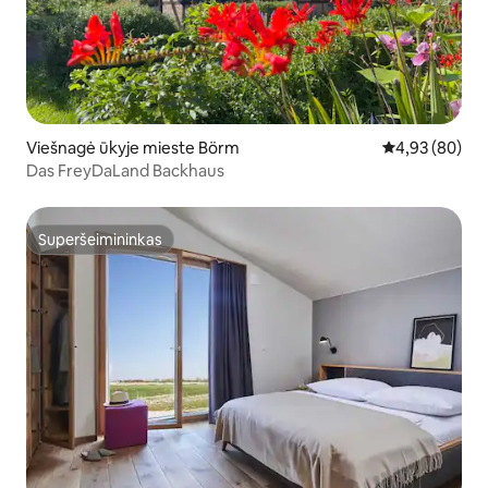
Viešnagė ūkyje mieste Börm
Vidutinis įvert
4,93 (80)
Das FreyDaLand Backhaus
Superšeimininkas
Superšeimininkas