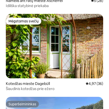
Namelis ant ratų mieste Ascheffel
Vidutinis įv
5 (28)
Idiliška statybinė priekaba
Mėgstamas svečių
Mėgstamas svečių
Kotedžas mieste Dagebüll
Vidutinis įvert
4,97 (36)
Šiaudinis kotedžas prie ežero
Superšeimininkas
Superšeimininkas