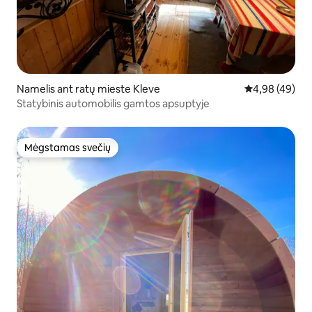
Namelis ant ratų mieste Kleve
Vidutinis įvert
4,98 (49)
Statybinis automobilis gamtos apsuptyje
Mėgstamas svečių
Mėgstamas svečių