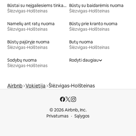
Būstai su neįgaliesiems tinkamo aukščio lova
Būstų su baidarėmis nuoma
Šlėzvigas-Holšteinas
Šlėzvigas-Holšteinas
Namelių ant ratų nuoma
Būstų prie kranto nuoma
Šlėzvigas-Holšteinas
Šlėzvigas-Holšteinas
Būstų pajūryje nuoma
Butų nuoma
Šlėzvigas-Holšteinas
Šlėzvigas-Holšteinas
Sodybų nuoma
Rodyti daugiau
Šlėzvigas-Holšteinas
Airbnb
Vokietija
Šlėzvigas-Holšteinas
© 2026 Airbnb, Inc.
Privatumas
Sąlygos