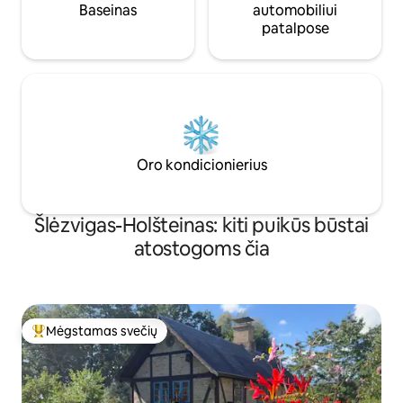
Baseinas
automobiliui
patalpose
Oro kondicionierius
Šlėzvigas-Holšteinas: kiti puikūs būstai
atostogoms čia
Mėgstamas svečių
Svečių mėgstamiausias