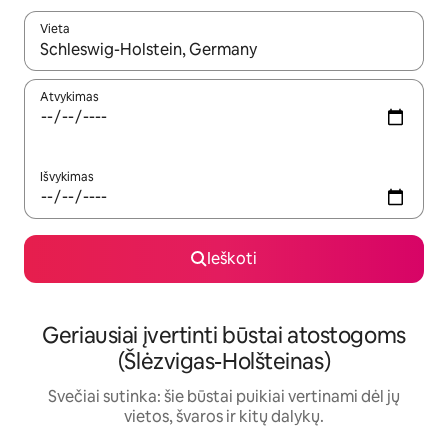
Vieta
Kai pasirodys paieškos rezultatai, juos naršyti galite naudodam
Atvykimas
Išvykimas
Ieškoti
Geriausiai įvertinti būstai atostogoms
(Šlėzvigas-Holšteinas)
Svečiai sutinka: šie būstai puikiai vertinami dėl jų
vietos, švaros ir kitų dalykų.