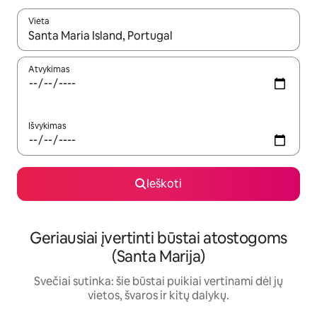
Vieta
Kai pasirodys paieškos rezultatai, juos naršyti galite naudodam
Atvykimas
Išvykimas
Ieškoti
Geriausiai įvertinti būstai atostogoms
(Santa Marija)
Svečiai sutinka: šie būstai puikiai vertinami dėl jų
vietos, švaros ir kitų dalykų.