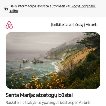
Pereiti
Dalis informacijos išversta automatiškai. 
Rodyti originalo 
prie
kalba
turinio
Įkelkite savo būstą į Airbnb
Santa Marija: atostogų būstai
Raskite ir užsakykite ypatingus būstus per Airbnb