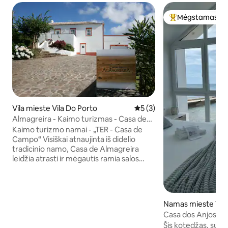
Mėgstamas sv
Svečių mėgstami
Vila mieste Vila Do Porto
Vidutinis įvertinimas: 5 iš 5,
5 (3)
Almagreira - Kaimo turizmas - Casa de
Campo
Kaimo turizmo namai - „TER - Casa de
Campo“ Visiškai atnaujinta iš didelio
tradicinio namo, Casa de Almagreira
leidžia atrasti ir mėgautis ramia salos
aplinka. Namas yra tradicinėje
Almagreiros parapijoje, vos už 2,5 km
nuo paplūdimio ir netoli pagrindinio Vila
do Porto miesto centro (7 km). Viskas
Namas mieste Vila
buvo paruošta, kad suteiktų jaukią
Casa dos Anjos
prabangą. Namuose yra 3 miegamieji
Šis kotedžas, sup
(dvi poros lovos ir dvivietis miegamasis).