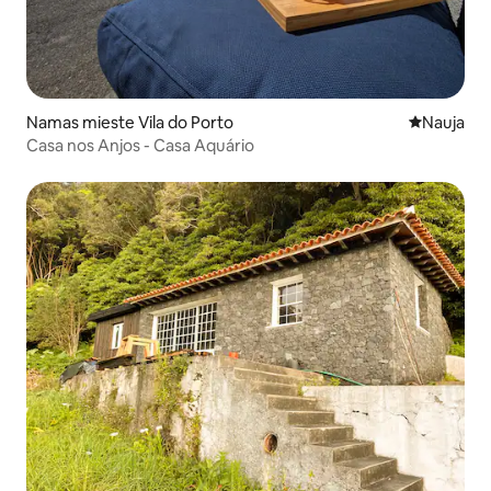
Namas mieste Vila do Porto
Nauja vieta
Nauja
Casa nos Anjos - Casa Aquário