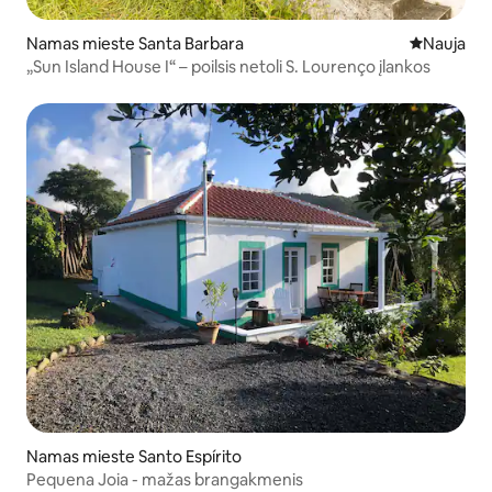
Namas mieste Santa Barbara
Nauja vieta
Nauja
„Sun Island House I“ – poilsis netoli S. Lourenço įlankos
Namas mieste Santo Espírito
Pequena Joia - mažas brangakmenis