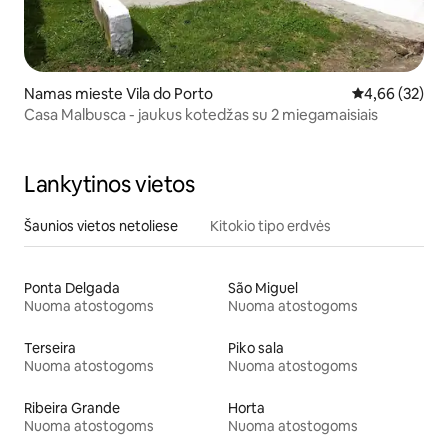
Namas mieste Vila do Porto
Vidutinis įvert
4,66 (32)
Casa Malbusca - jaukus kotedžas su 2 miegamaisiais
Lankytinos vietos
Šaunios vietos netoliese
Kitokio tipo erdvės
Ponta Delgada
São Miguel
Nuoma atostogoms
Nuoma atostogoms
Terseira
Piko sala
Nuoma atostogoms
Nuoma atostogoms
Ribeira Grande
Horta
Nuoma atostogoms
Nuoma atostogoms