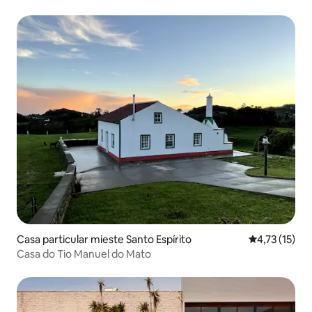
Casa particular mieste Santo Espírito
Vidutinis įver
4,73 (15)
Casa do Tio Manuel do Mato