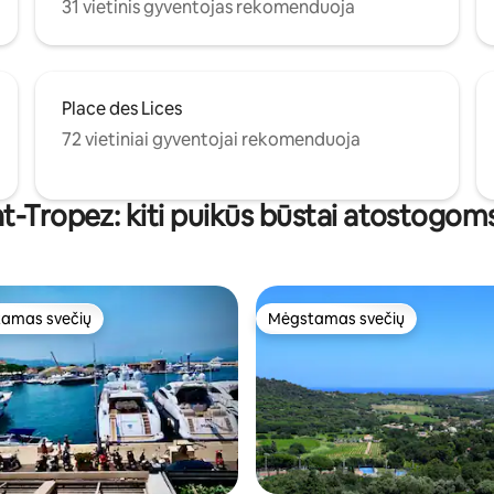
31 vietinis gyventojas rekomenduoja
Place des Lices
72 vietiniai gyventojai rekomenduoja
nt-Tropez: kiti puikūs būstai atostogoms
amas svečių
Mėgstamas svečių
mėgstamiausias
Mėgstamas svečių