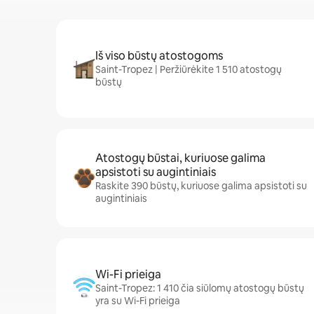
Iš viso būstų atostogoms
Saint-Tropez | Peržiūrėkite 1 510 atostogų
būstų
Atostogų būstai, kuriuose galima
apsistoti su augintiniais
Raskite 390 būstų, kuriuose galima apsistoti su
augintiniais
Wi-Fi prieiga
Saint-Tropez: 1 410 čia siūlomų atostogų būstų
yra su Wi-Fi prieiga