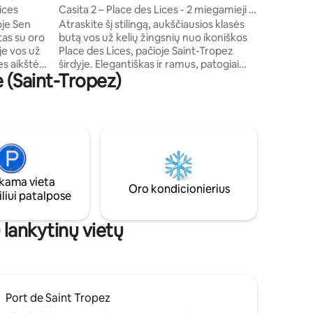
ices
Casita 2 – Place des Lices - 2 miegamieji ir
"Rėmas", 
automobilių stovėjimo aikštelė
je Sen
Atraskite šį stilingą, aukščiausios klasės
Air Condi
butą vos už kelių žingsnių nuo ikoniškos
saulėtas vaizdas, b
je vos už
Place des Lices, pačioje Saint-Tropez
kėdėmis i
es aikštės,
širdyje. Elegantiškas ir ramus, patogiai
 (Saint-Tropez)
r
priima iki 4 svečių. Įsikūręs pirmame
modernaus ir naujo pastato aukšte su
ieji su
liftu, jis siūlo puikų prabangos ir
o kabina,
patogumo derinį. Mėgaukitės lengva
terjeras –
prieiga prie visų vietinių patogumų
 viešnagei.
pėsčiomis ir galėsite naudotis saugia
i
automobilio stovėjimo vieta viešnagės
n Tropeze.
metu. Konsjeržo paslaugos teikiamos
ama vieta
pateikus užklausą.
Oro kondicionierius
liui patalpose
 lankytinų vietų
Port de Saint Tropez