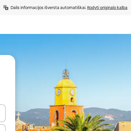
Dalis informacijos išversta automatiškai. 
Rodyti originalo kalba
alite naudodami rodykles aukštyn ir žemyn arba liesdami ir braukdami p