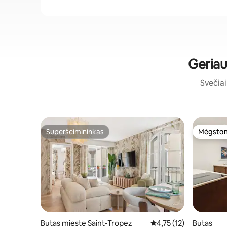
Geriau
Svečiai 
Superšeimininkas
Mėgstam
Superšeimininkas
Mėgstam
Butas mieste Saint-Tropez
Vidutinis įvertinimas: 4
4,75 (12)
Butas