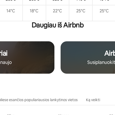
14°C
18°C
22°C
25°C
25°C
Daugiau iš Airbnb
iai
Air
 naujo
Susiplanuoki
liese esančios populiariausios lankytinos vietos
Ką veikti