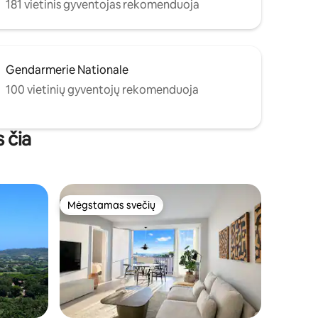
181 vietinis gyventojas rekomenduoja
Gendarmerie Nationale
100 vietinių gyventojų rekomenduoja
 čia
Mėgstamas svečių
Mėgstamas svečių