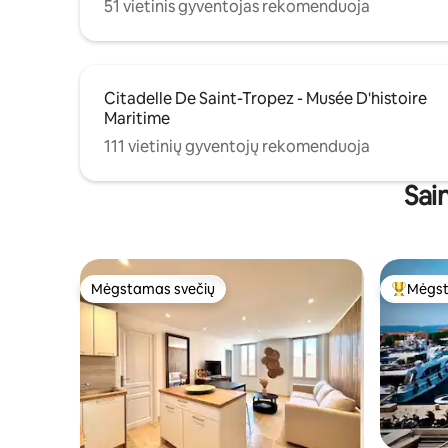
51 vietinis gyventojas rekomenduoja
Citadelle De Saint-Tropez - Musée D'histoire
Maritime
111 vietinių gyventojų rekomenduoja
Sai
Mėgstamas svečių
Mėgst
Mėgstamas svečių
Svečių 