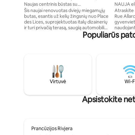
Naujas centrinis būstas su
NAUJA ele
2 miegamaisiais • Liftas • Vieta pasistatyti
širdis - a
Šis naujai renovuotas dviejų miegamųjų
Atraskite 
automobilį • Terasa • Retas pasiūlymas
butas, esantis už kelių žingsnių nuo Place
Rue Allar
des Lices, suprojektuotas italų dizainerių
gyvenvietės šir
ir turi privačią terasą, saugią automobilių
naudojant
Populiarūs pat
stovėjimo aikštelę ir liftą – tai reta Saint-
medžiagas,
Tropez centre. Neseniai baigtas ir dabar
funkciona
priimantis pirmuosius svečius, jis siūlo
Kondicionu
gražiai suorganizuotą viešnagę
(virtuvė, 
geidžiamiausioje miesto vietoje. Iš šviesių
vieta...),
vidaus patalpų galima išeiti į terasą, kuri
Netoliese 
puikiai tinka rytinei kavai ar vakarams
parduotuvė
prieš išeinant. Privatus būstas Sen
mėgautis 
Tropeze – dabar priima pirmuosius
vaikščiodami 
Virtuvė
Wi-F
svečius.
(patalynė 
sklandžiai
Apsistokite net
Prancūzijos Rivjera