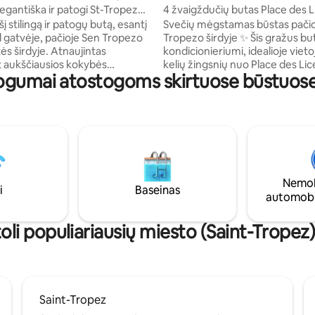
gantiška ir patogi St-Tropez
4 žvaigždučių butas Place des L
ukščiausios klasės
šį stilingą ir patogų butą, esantį
Svečių mėgstamas būstas pačio
d gatvėje, pačioje Sen Tropezo
Tropezo širdyje ✨ Šis gražus butas su oro
dyje. Atnaujintas
kondicionieriumi, idealioje vieto
 aukščiausios kokybės
kelių žingsnių nuo Place des Lic
ogumai atostogoms skirtuose būstuose
 jis suderina eleganciją,
puikiai tinka apsistoti su šeima a
lumą ir šiuolaikiškumą.
draugais. Šviesi svetainė, pilnai įrengta
ojamas ir pilnai įrengtas
atvira virtuvė, 3 patogūs miegam
TV, Wi-Fi, daiktų laikymo
kokybiška patalyne, atskira duš
 jis pasižymi idealiomis sąlygomis.
pavėsinga terasa ir skoningas in
yra uostas, restoranai ir
viskas, ko reikia nepamirštamai
s, todėl galite visiškai
Į kainą įskaičiuota vieta pastatyt
Tropezijos gyvenimu
automobilį – tikra prabanga Se
Nemok
pėsčiomis. Patalynė
i
Baseinas
automobi
ir rankšluosčiai) yra skirta
 viešnagei.
oli populiariausių miesto (Saint-Tropez)
Saint-Tropez