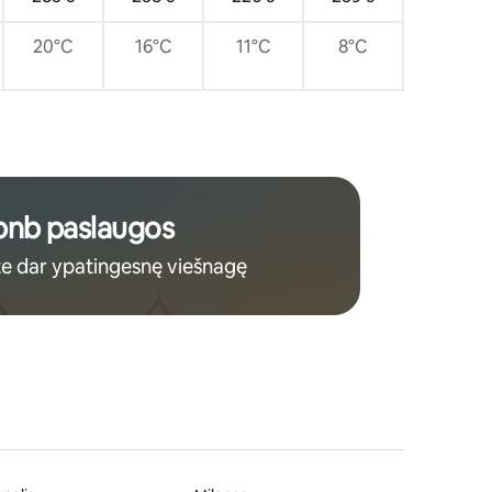
20°C
16°C
11°C
8°C
bnb paslaugos
te dar ypatingesnę viešnagę