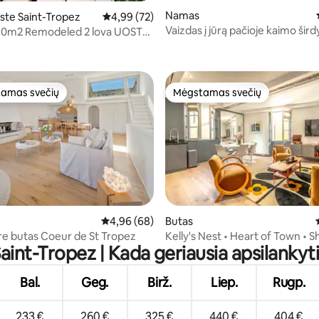
Namas
ste Saint-Tropez
Vidutinis įvertinimas: 4,99 iš 5, atsiliepimų: 72
4,99 (72)
Vaizdas į jūrą pačioje kaimo šird
110m2 Remodeled 2 lova UOSTE
92 iš 5, atsiliepimų: 37
amas svečių
Mėgstamas svečių
mėgstamiausias
Mėgstamas svečių
s: 5 iš 5, atsiliepimų: 6
Vidutinis įvertinimas: 4,96 iš 5, atsiliepimų: 68
4,96 (68)
Butas
re butas Coeur de St Tropez
Kelly's Nest • Heart of Town • Sh
aint-Tropez | Kada geriausia apsilankyt
Rentals
Bal.
Geg.
Birž.
Liep.
Rugp.
233 €
260 €
325 €
440 €
404 €