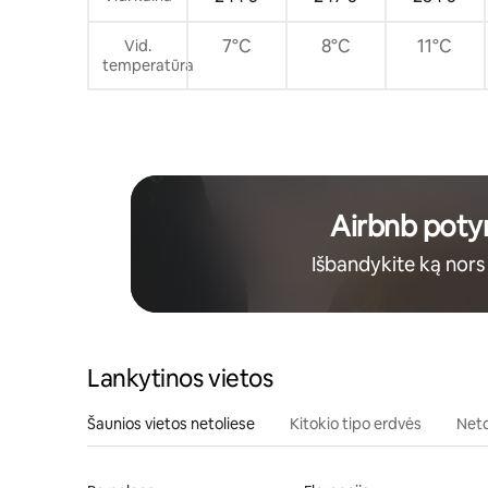
7°C
8°C
11°C
Vid.
temperatūra
Airbnb potyr
Išbandykite ką nors
Lankytinos vietos
Šaunios vietos netoliese
Kitokio tipo erdvės
Neto