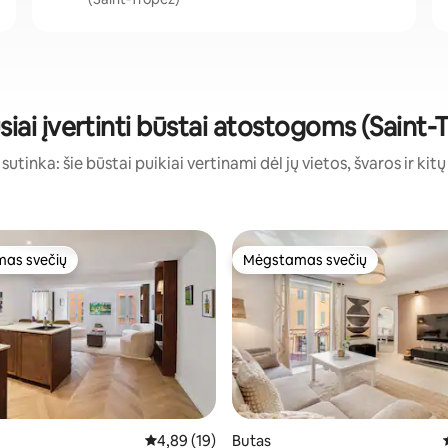
siai įvertinti būstai atostogoms (Saint-
sutinka: šie būstai puikiai vertinami dėl jų vietos, švaros ir kit
as svečių
Mėgstamas svečių
as svečių
Mėgstamas svečių
,75 iš 5, atsiliepimų: 12
Vidutinis įvertinimas: 4,89 iš 5, atsiliepimų: 19
4,89 (19)
Butas