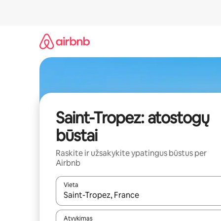
Pereiti
prie
turinio
Saint-Tropez: atostogų
būstai
Raskite ir užsakykite ypatingus būstus per
Airbnb
Vieta
Kai pasirodys paieškos rezultatai, juos naršyti g
Atvykimas