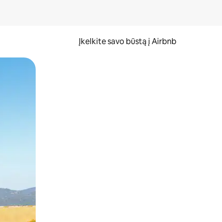
Įkelkite savo būstą į Airbnb
er ekraną.