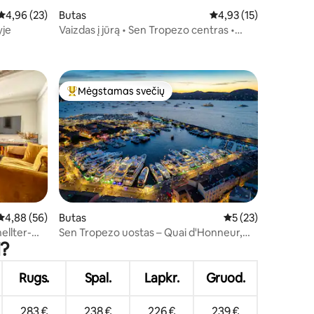
Vidutinis įvertinimas: 4,96 iš 5, atsiliepimų: 23
4,96 (23)
Butas
Vidutinis įvertinimas: 4
4,93 (15)
yje
Vaizdas į jūrą • Sen Tropezo centras •
Automobilių stovėjimo aikštelė • Oro
kondicionierius
Mėgstamas svečių
Svečių mėgstamiausias
Vidutinis įvertinimas: 4,88 iš 5, atsiliepimų: 56
4,88 (56)
Butas
Vidutinis įvertinimas
5 (23)
ellter-
Sen Tropezo uostas – Quai d'Honneur,
i?
terasa su vaizdu į jūrą
Rugs.
Spal.
Lapkr.
Gruod.
283 €
238 €
226 €
239 €