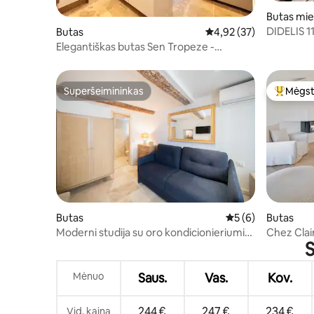
Butas mie
DIDELIS 
Butas
Vidutinis įvertinimas: 4,
4,92 (37)
St Tropez
Elegantiškas butas Sen Tropeze -
Bardote
Superšeimininkas
Mėgst
Superšeimininkas
Svečių 
Butas
Vidutinis įvertinima
5 (6)
Butas
Moderni studija su oro kondicionieriumi
Chez Clai
S
2P - Port de Saint-Tropez
Mėnuo
Saus.
Vas.
Kov.
244 €
247 €
234 €
Vid. kaina