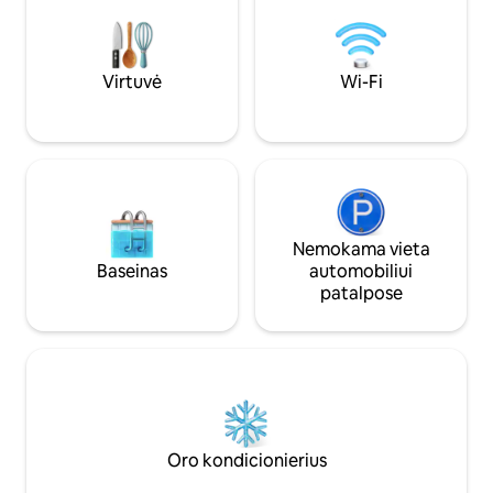
svetainės atsiveria netrukdomas
kiekviename yra p
panoraminis vaizdas į vandenyną. Iš
kambarys. Pasiruo
kvapą gniaužiančio begalybės baseino ir
išties atgaivinanč
saulėtekio atsiveria vaizdas į vandenyną.
Virtuvė
Wi-Fi
Nemokama vieta
Baseinas
automobiliui
patalpose
Oro kondicionierius