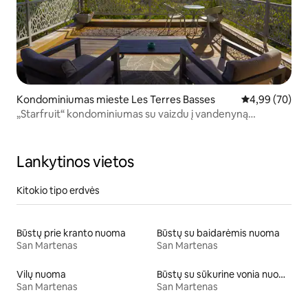
Kondominiumas mieste Les Terres Basses
Vidutinis įvert
4,99 (70)
„Starfruit“ kondominiumas su vaizdu į vandenyną
Kombawa Domaine
Lankytinos vietos
Kitokio tipo erdvės
Būstų prie kranto nuoma
Būstų su baidarėmis nuoma
San Martenas
San Martenas
Vilų nuoma
Būstų su sūkurine vonia nuoma
San Martenas
San Martenas