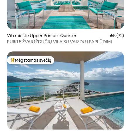
Vila mieste Upper Prince's Quarter
Vidutinis į
5 (72)
PUIKI 5 ŽVAIGŽDUČIŲ VILA SU VAIZDU Į PAPLŪDIMĮ
Mėgstamas svečių
Svečių mėgstamiausias