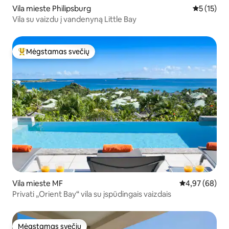
Vila mieste Philipsburg
Vidutinis į
5 (15)
Vila su vaizdu į vandenyną Little Bay
Mėgstamas svečių
Svečių mėgstamiausias
Vila mieste MF
Vidutinis įvert
4,97 (68)
Privati „Orient Bay“ vila su įspūdingais vaizdais
Mėgstamas svečių