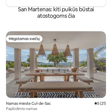
San Martenas: kiti puikūs būstai
atostogoms čia
Mėgstamas svečių
Mėgstamas svečių
Namas mieste Cul-de-Sac
Vidutinis į
5 (21)
Paplūdimio namas