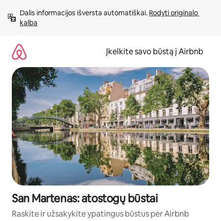
Pereiti
Dalis informacijos išversta automatiškai. 
Rodyti originalo 
prie
kalba
turinio
Įkelkite savo būstą į Airbnb
San Martenas: atostogų būstai
Raskite ir užsakykite ypatingus būstus per Airbnb