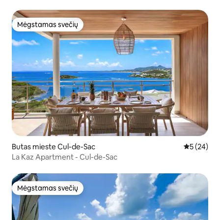
Mėgstamas svečių
Mėgstamas svečių
Butas mieste Cul-de-Sac
Vidutinis įv
5 (24)
La Kaz Apartment - Cul-de-Sac
Mėgstamas svečių
Mėgstamas svečių