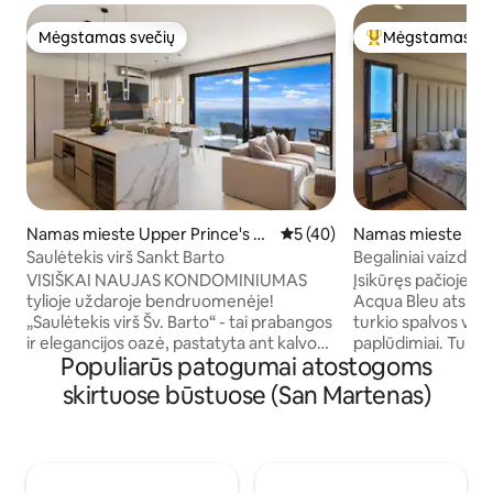
Mėgstamas svečių
Mėgstamas sv
Mėgstamas svečių
Svečių mėgstami
Namas mieste Upper Prince's Q
Vidutinis įvertinimas: 5 iš 5, 
5 (40)
Namas mieste Upp
uarter
e's Quarter
Saulėtekis virš Sankt Barto
Begaliniai vaizdai
VISIŠKAI NAUJAS KONDOMINIUMAS
Įsikūręs pačioje S
tylioje uždaroje bendruomenėje!
Acqua Bleu atsiver
„Saulėtekis virš Šv. Barto“ - tai prabangos
turkio spalvos van
ir elegancijos oazė, pastatyta ant kalvos
paplūdimiai. Turėsi
Populiarūs patogumai atostogoms
šlaito su vaizdu į Atlanto vandenyną ir Šv.
prie kai kurių nuos
Bartą. Mėgaukitės saulėtekiu kiekvieną
užtikrinančių beg
skirtuose būstuose (San Martenas)
rytą šiame moderniame būste, kurį
saulėje. Galėsite na
sudaro 2 pagrindiniai miegamieji su 2
patogumais, įskaita
vonios kambariais, svetainė su pilnai
virtuvę, erdvias 
įrengta virtuve, lauko terasa ir skalbimo
gaivų baseiną ir d
zona. Iš kiekvieno miegamojo ir
yra du karališki mi