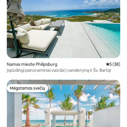
Namas mieste Philipsburg
Vidutinis įv
5 (38)
Įspūdingi panoraminiai vaizdai į vandenyną ir Šv. Bartą!
Mėgstamas svečių
Mėgstamas svečių