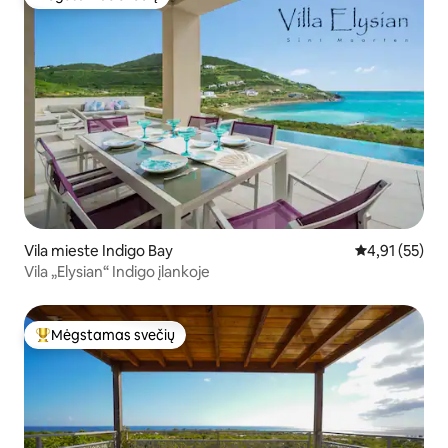
Mėgstamas svečių
Vila mieste Indigo Bay
Vidutinis įvert
4,91 (55)
Vila „Elysian“ Indigo įlankoje
Mėgstamas svečių
Svečių mėgstamiausias