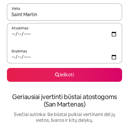
Vieta
Kai pasirodys paieškos rezultatai, juos naršyti galite naudodam
Atvykimas
Išvykimas
Ieškoti
Geriausiai įvertinti būstai atostogoms
(San Martenas)
Svečiai sutinka: šie būstai puikiai vertinami dėl jų
vietos, švaros ir kitų dalykų.