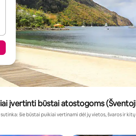
ai įvertinti būstai atostogoms (Šventoji
sutinka: šie būstai puikiai vertinami dėl jų vietos, švaros ir kit