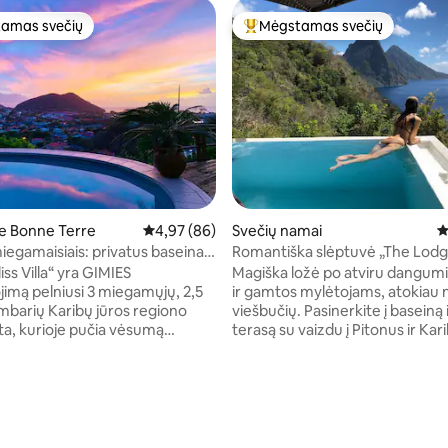
amas svečių
Mėgstamas svečių
mėgstamiausias
Svečių mėgstamiausias
te Bonne Terre
Vidutinis įvertinimas: 4,97 iš 5, atsiliepimų: 86
4,97 (86)
Svečių namai
V
miegamaisiais: privatus baseinas,
Romantiška slėptuvė „The Lodg
jūrą, 10 min. iki paplūdimio
Cosmos St Lucia“
iss Villa“ yra GIMIES
Magiška ložė po atviru dangum
imą pelniusi 3 miegamųjų, 2,5
ir gamtos mylėtojams, atokiau 
mbarių Karibų jūros regiono
viešbučių. Pasinerkite į baseiną 
eta, kurioje pučia vėsumą
terasą su vaizdu į Pitonus ir Kari
rytų vėjas ir atsiveria
Studijos stiliaus būstas su virtuv
: 5 iš 5, atsiliepimų: 18
ami saulėlydžio vaizdai.
svetainės erdve, dvigule lova ir 
architektūra, modernus
lauko vonios kambariu. Į kainą įs
 ir 18 metrų ilgio balkonas
naminiai kontinentiniai pusryčiai
ikią aplinką pietauti lauke,
Panoraminiai vaizdai, tvari pra
audytis ir degintis. Įsikūręs vos
konsjeržas, draugiškas, greitai