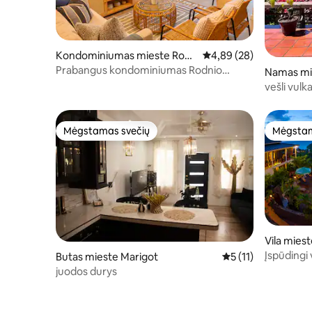
Kondominiumas mieste Rodn
Vidutinis įvertinimas: 4,
4,89 (28)
ey Bay
Prabangus kondominiumas Rodnio
Namas mie
įlankoje
vešli vulk
Mėgstamas svečių
Mėgstam
Mėgstamas svečių
Mėgstam
Vila mies
Įspūdingi 
Butas mieste Marigot
Vidutinis įvertinimas
5 (11)
juodos durys