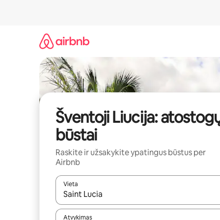
Pereiti
prie
turinio
Šventoji Liucija: atostog
būstai
Raskite ir užsakykite ypatingus būstus per
Airbnb
Vieta
Kai pasirodys paieškos rezultatai, juos naršyti g
Atvykimas