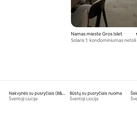
Namas mieste Gros Islet
Solaris 1: kondominiumas netol
įlankos ir oro uosto
Nakvynės su pusryčiais (B&B)
Būstų su pusryčiais nuoma
Šei
Šventoji Liucija
Šventoji Liucija
Šve