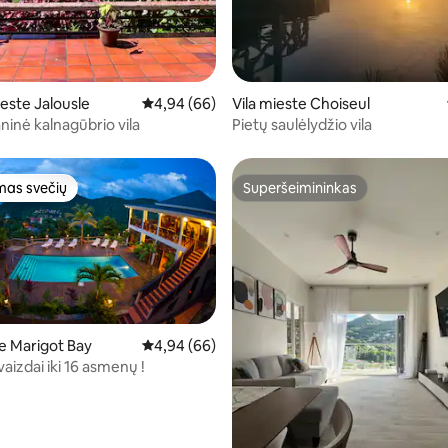
89 iš 5, atsiliepimų: 28
ste Jalousle
Vidutinis įvertinimas: 4,94 iš 5, atsiliepimų: 66
4,94 (66)
Vila mieste Choiseul
aninė kalnagūbrio vila
Pietų saulėlydžio vila
as svečių
Superšeimininkas
as svečių
Superšeimininkas
te Marigot Bay
Vidutinis įvertinimas: 4,94 iš 5, atsiliepimų: 66
4,94 (66)
vaizdai iki 16 asmenų !
: 5 iš 5, atsiliepimų: 11