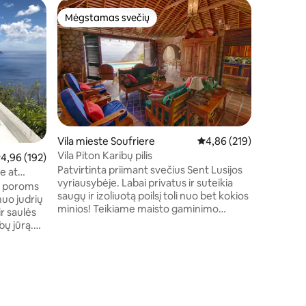
Butas mi
Mėgstamas svečių
Mėgsta
Mėgstamas svečių
Mėgsta
Caldera v
vaizdu į 
Įsikūręs a
kvapą gni
Gyvenama
su plokšč
puikiai t
yra vieta
Ramiame 
karališko 
Vila mieste Soufriere
Vidutinis įvertinimas: 4,
4,86 (219)
spartos b
Vila Piton Karibų pilis
idutinis įvertinimas: 4,96 iš 5, atsiliepimų: 192
4,96 (192)
naudotis 
Patvirtinta priimant svečius Sent Lusijos
kambarys 
e at
vyriausybėje. Labai privatus ir suteikia
Įsikūręs 
i poroms
saugų ir izoliuotą poilsį toli nuo bet kokios
paplūdimi
nuo judrių
minios! Teikiame maisto gaminimo
atsipalai
ir saulės
paslaugą pusryčiams ar vakarienei už
bų jūrą.
papildomą 20 $ asmeniui už valgį.
e,
Įtraukiame sugriežtintas valymo
privačiu
procedūras ir apmokytus darbuotojus.
kaičiuoti
Visame pasaulyje garsaus Ladera kurorto
.
dizainerio John DiPol pastatyta Villa Piton
banga,
pristatė atvirų plaukų koncepciją, iš