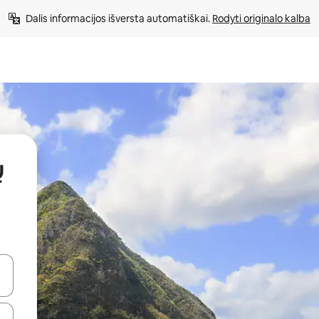
Dalis informacijos išversta automatiškai. 
Rodyti originalo kalba
ų
alite naudodami rodykles aukštyn ir žemyn arba liesdami ir braukdami p