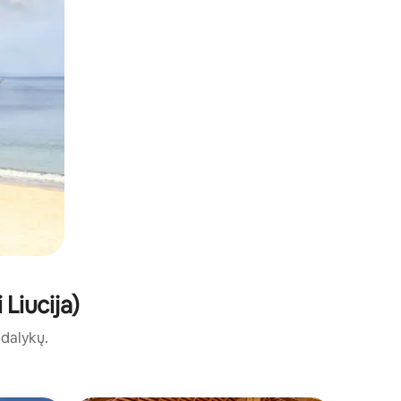
 Liucija)
ų dalykų.