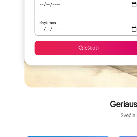
Išvykimas
Ieškoti
Geriausi
Svečiai 