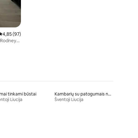
Vidutinis įvertinimas: 4,85 iš 5, atsiliepimų: 97
4,85 (97)
i Rodney
mai tinkami būstai
Kambarių su patogumais nuoma
ntoji Liucija
Šventoji Liucija