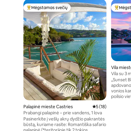
Mėgstamas svečių
Mėgst
Svečių mėgstamiausias
Svečių 
Vila mies
Vila su 3 
vaizdas į 
„Sunset Bl
apdovanoj
vonios ka
poilsio vi
teikiantis 
Palapinė mieste Castries
Vidutinis įvertinimas
5 (18)
nepamiršt
Prabangi palapinė – prie vandens, 1 lova
Atogrąžų 
interjeras
Pasinerkite į vešlų akrų dydžio pakrantės
sukuria pu
būstą, kuriame rasite: Romantiška safario
ilsėtis, m
palapinė (*teritorijoje tik 2 tokios