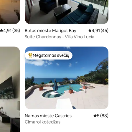
Vidutinis įvertinimas: 4,91 iš 5, atsiliepimų: 35
4,91 (35)
Butas mieste Marigot Bay
Vidutinis įvertinimas: 4
4,91 (45)
Suite Chardonnay - Villa Vino Lucia
Mėgstamas svečių
Svečių mėgstamiausias
Namas mieste Castries
Vidutinis įvertinimas
5 (88)
Cimarol kotedžas