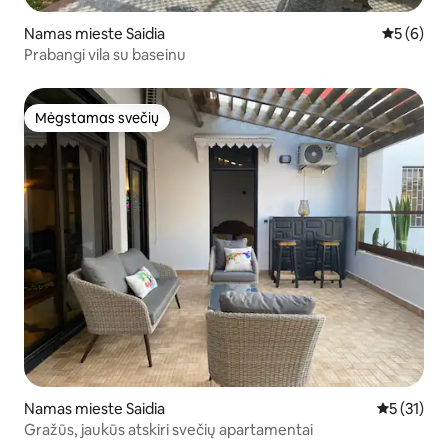
Namas mieste Saidia
Vidutinis 
5 (6)
Prabangi vila su baseinu
Mėgstamas svečių
Mėgstamas svečių
Namas mieste Saidia
Vidutinis į
5 (31)
Gražūs, jaukūs atskiri svečių apartamentai