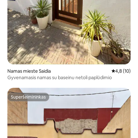
Namas mieste Saidia
Vidutinis įver
4,8 (10)
Gyvenamasis namas su baseinu netoli paplūdimio
Superšeimininkas
Superšeimininkas