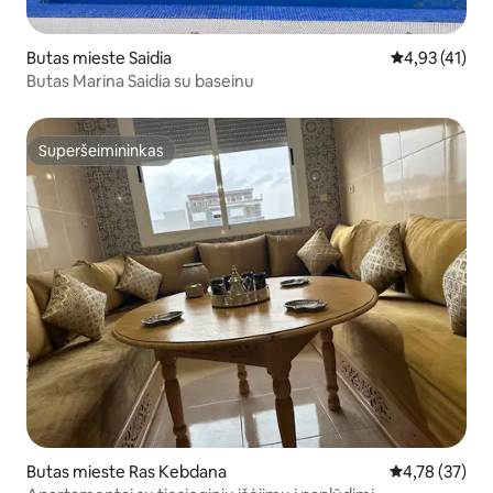
Butas mieste Saidia
Vidutinis įvert
4,93 (41)
Butas Marina Saidia su baseinu
Superšeimininkas
Superšeimininkas
Butas mieste Ras Kebdana
Vidutinis įvert
4,78 (37)