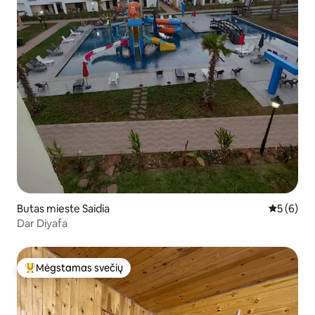
Butas mieste Saidia
Vidutinis 
5 (6)
Dar Diyafa
Mėgstamas svečių
Svečių mėgstamiausias