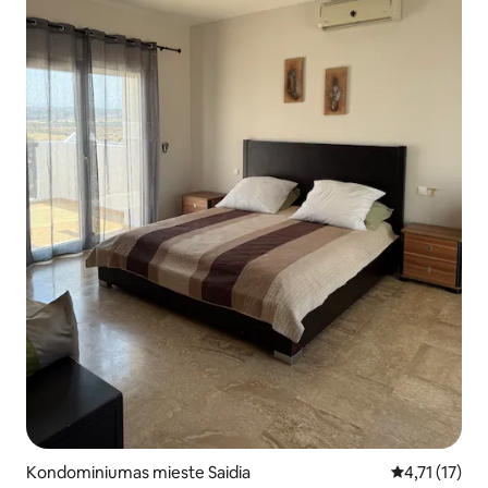
Kondominiumas mieste Saidia
Vidutinis įver
4,71 (17)