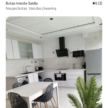
Butas mieste Saidia
Vidutinis 
5 (3)
Naujas butas. Vaizdas į baseiną