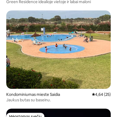
Green Residence idealioje vietoje ir labai maloni
Kondominiumas mieste Saidia
Vidutinis įvert
4,64 (25)
Jaukus butas su baseinu.
Mėgstamas svečių