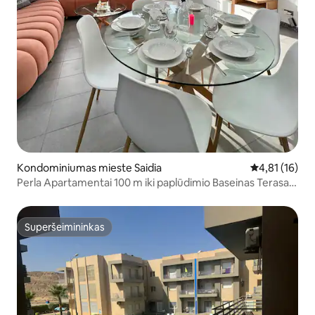
Kondominiumas mieste Saidia
Vidutinis įvert
4,81 (16)
Perla Apartamentai 100 m iki paplūdimio Baseinas Terasa
Wi-Fi
Superšeimininkas
Superšeimininkas