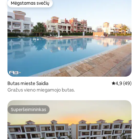
Mėgstamas svečių
Mėgstamas svečių
Butas mieste Saidia
Vidutinis įver
4,9 (49)
Gražus vieno miegamojo butas.
Superšeimininkas
Superšeimininkas