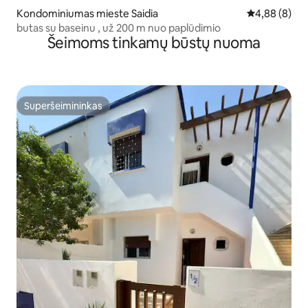
Kondominiumas mieste Saidia
Vidutinis įver
4,88 (8)
butas su baseinu , už 200 m nuo paplūdimio
Šeimoms tinkamų būstų nuoma
Superšeimininkas
Superšeimininkas