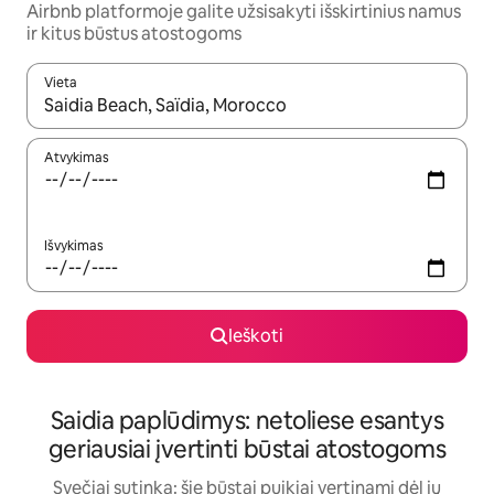
Airbnb platformoje galite užsisakyti išskirtinius namus
ir kitus būstus atostogoms
Vieta
Kai pasirodys paieškos rezultatai, juos naršyti galite naudodam
Atvykimas
Išvykimas
Ieškoti
Saidia paplūdimys: netoliese esantys
geriausiai įvertinti būstai atostogoms
Svečiai sutinka: šie būstai puikiai vertinami dėl jų