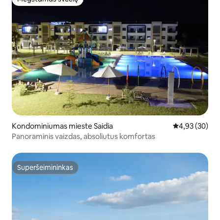
Mėgstamas svečių
Kondominiumas mieste Saidia
Vidutinis įvert
4,93 (30)
Panoraminis vaizdas, absoliutus komfortas
Superšeimininkas
Superšeimininkas