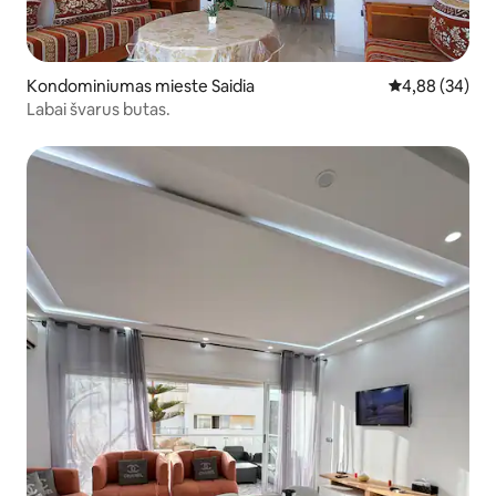
Kondominiumas mieste Saidia
Vidutinis įvert
4,88 (34)
Labai švarus butas.