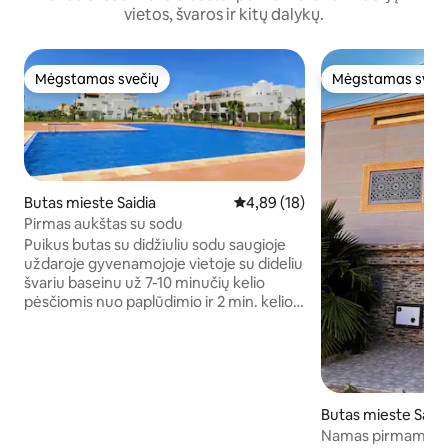
vietos, švaros ir kitų dalykų.
Mėgstamas svečių
Mėgstamas sveč
Mėgstamas svečių
Mėgstamas sveč
Butas mieste Saidia
Vidutinis įvertinimas: 4,89 iš 5, 
4,89 (18)
Pirmas aukštas su sodu
Puikus butas su didžiuliu sodu saugioje
uždaroje gyvenamojoje vietoje su dideliu
švariu baseinu už 7-10 minučių kelio
pėsčiomis nuo paplūdimio ir 2 min. kelio
automobiliu. Jį sudaro: Pagrindiniai
apartamentai su vonios kambariu su
vonia ir plaukų džiovintuvu 2-as
miegamasis su vonios kambariu gerai
įrengta virtuvė (indaplovė, orkaitė,
Butas mieste Saidi
trintuvas, kavos aparatas, gruzdintuvas,
kokotas, lygintuvas, skalbimo mašina... )
Namas pirmame au