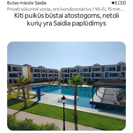
Butas mieste Saidia
Vidutinis į
5 (33)
Privati sūkurinė vonia, oro kondicionierius / Wi-Fi, 15 min.
Kiti puikūs būstai atostogoms, netoli
iki paplūdimio
kurių yra Saidia paplūdimys