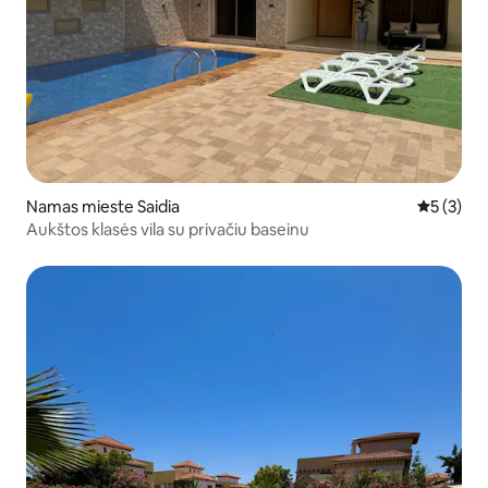
Namas mieste Saidia
Vidutinis 
5 (3)
Aukštos klasės vila su privačiu baseinu