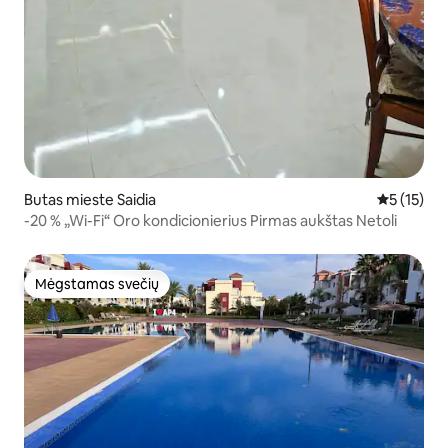
Butas mieste Saidia
Vidutinis į
5 (15)
-20 % „Wi-Fi“ Oro kondicionierius Pirmas aukštas Netoli
Mėgstamas svečių
Mėgstamas svečių