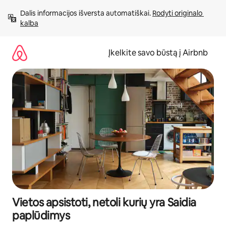
Pereiti
Dalis informacijos išversta automatiškai. 
Rodyti originalo 
prie
kalba
turinio
Įkelkite savo būstą į Airbnb
Vietos apsistoti, netoli kurių yra Saidia
paplūdimys