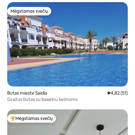
Mėgstamas svečių
Mėgstamas svečių
Butas mieste Saidia
Vidutinis įvert
4,82 (51)
Gražus butas su baseinu šeimoms
Mėgstamas svečių
Svečių mėgstamiausias