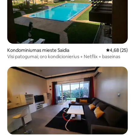
Kondominiumas mieste Saidia
Vidutinis įvert
4,68 (25)
Visi patogumai; oro kondicionierius + Netflix + baseinas