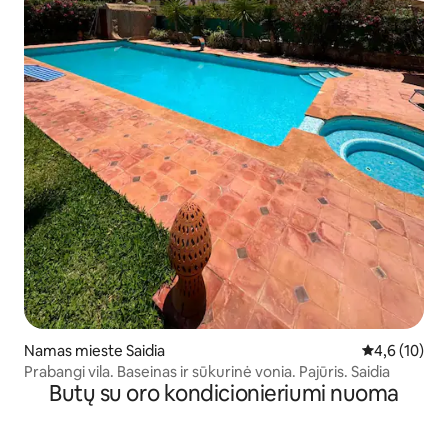
Namas mieste Saidia
Vidutinis įver
4,6 (10)
Prabangi vila. Baseinas ir sūkurinė vonia. Pajūris. Saidia
Butų su oro kondicionieriumi nuoma