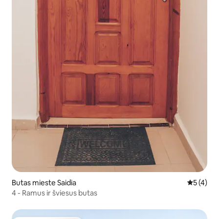
Butas mieste Saidia
Vidutinis 
5 (4)
4 - Ramus ir šviesus butas