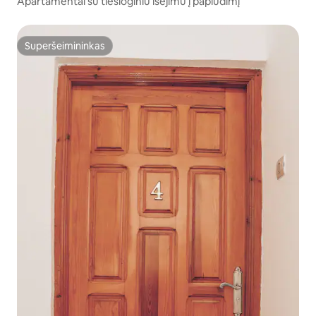
Apartamentai su tiesioginiu išėjimu į paplūdimį
Superšeimininkas
Superšeimininkas