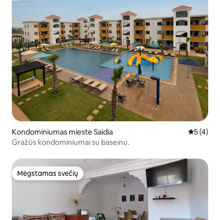
Kondominiumas mieste Saidia
Vidutinis 
5 (4)
Gražūs kondominiumai su baseinu.
Mėgstamas svečių
Mėgstamas svečių