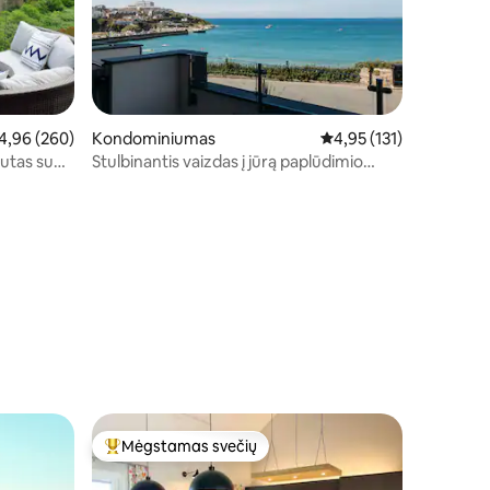
dutinis įvertinimas: 4,96 iš 5, atsiliepimų: 260
4,96 (260)
Kondominiumas
Vidutinis įvertinimas: 4,
4,95 (131)
utas su
Stulbinantis vaizdas į jūrą paplūdimio
butas su automobilių stovėjimo aikš
Mėgstamas svečių
Svečių mėgstamiausias