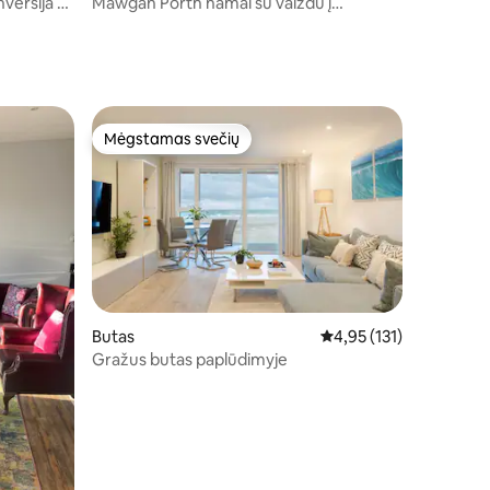
nversija St
Mawgan Porth namai su vaizdu į
paplūdimį (mažas)
Mėgstamas svečių
Mėgstamas svečių
Butas
Vidutinis įvertinimas: 4,
4,95 (131)
Gražus butas paplūdimyje