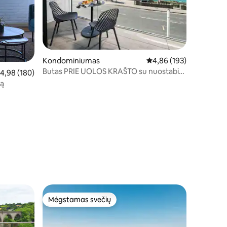
Kondominiumas
Vidutinis įvertinimas: 4,
4,86 (193)
Butas PRIE UOLOS KRAŠTO su nuostabiu
idutinis įvertinimas: 4,98 iš 5, atsiliepimų: 180
4,98 (180)
vaizdu į jūrą
rą
Mėgstamas svečių
Mėgstamas svečių