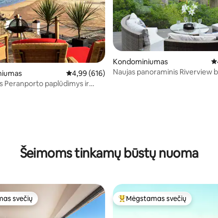
Kondominiumas
Vi
Naujas panoraminis Riverview b
niumas
Vidutinis įvertinimas: 4,99 iš 5, atsiliepimų: 616
4,99 (616)
Tesla įkrovikliu
s Peranporto paplūdimys ir
 vandenyną Kornvalis
4 iš 5, atsiliepimų: 106
Šeimoms tinkamų būstų nuoma
as svečių
Mėgstamas svečių
as svečių
Svečių mėgstamiausias