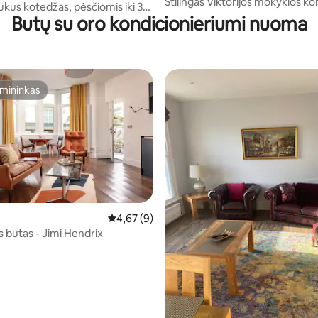
Stilingas Viktorijos mokyklos ko
ukus kotedžas, pėsčiomis iki 3
Agnes
Butų su oro kondicionieriumi nuoma
ių
mininkas
mininkas
Vidutinis įvertinimas: 4,67 iš 5, atsiliepimų: 9
4,67 (9)
68 iš 5, atsiliepimų: 81
is butas - Jimi Hendrix