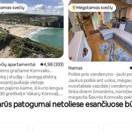
amas svečių
Mėgstamas svečių
mėgstamiausias
Svečių mėgstamiausias
7 iš 5, atsiliepimų: 190
večių apartamentai
Vidutinis įvertinimas: 4,98 iš 5, atsiliepimų: 333
4,98 (333)
Namas
V
viems gražiame Kornvalio
Poilsis prie vandenyno - jauki poi
yje
ykę į studiją – žavingą atskirą
pakrantėje
Jaukus poilsis ant uolos, mėgau
 esantį puikioje vietoje
nuostabiais vaizdais į vandenyną. Puik
n pajūrio kaime, iš kurio lengva
tinka dviem žmonėms, norinti
30 greitkelį ir Vakarų Kornvalį.
mėgautis Šiaurės Kornvalio pak
ra greta mūsų namų, tačiau turi
arūs patogumai netoliese esančiuose 
Prie pat durų yra pakrantės taka
jimą, automobilio stovėjimo
nuėjus 10 minučių įvairiais skard
edidelę privačią terasą. Vaizdas į
galima pasiekti Porthtowan kai
n „Mėlynosios vėliavos“
priešinga kryptimi – Chapel Port
imą pelniusį smėlio paplūdimį ir
toliau. Rekomenduojama tvirta 
ų sporto vietą, gražų
Atviro plano gyvenamoji erdvė 