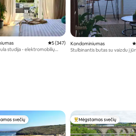
niumas
Vidutinis įvertinimas: 5 iš 5, atsiliepimų: 347
5 (347)
Kondominiumas
V
la studija - elektromobilių
Stulbinantis butas su vaizdu į jū
 - privati automobilių stovėjimo
6 iš 5, atsiliepimų: 154
amas svečių
Mėgstamas svečių
mėgstamiausias
Svečių mėgstamiausias