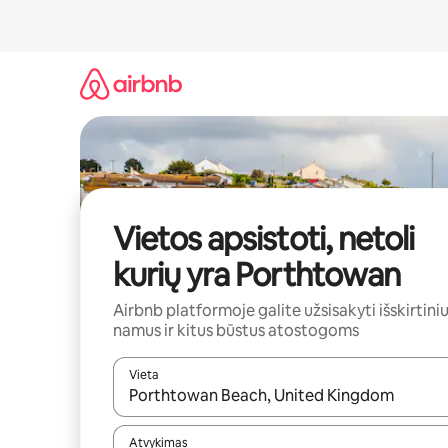
Pereiti
prie
turinio
Vietos apsistoti, netoli
kurių yra Porthtowan
Airbnb platformoje galite užsisakyti išskirtini
namus ir kitus būstus atostogoms
Vieta
Kai pasirodys paieškos rezultatai, juos naršyti g
Atvykimas