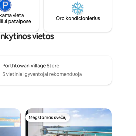
taip, kad būtų patogu. Puikiai tinka
ukurta
poroms, galbūt keliaujančioms su mažu
ndartus.
kūdikiu arba keturkoju draugu.
ama vieta
 ne
Oro kondicionierius
liui patalpose
ir erdvus
ankytinos vietos
Porthtowan Village Store
5 vietiniai gyventojai rekomenduoja
Mėgstamas svečių
Mėgstamas svečių