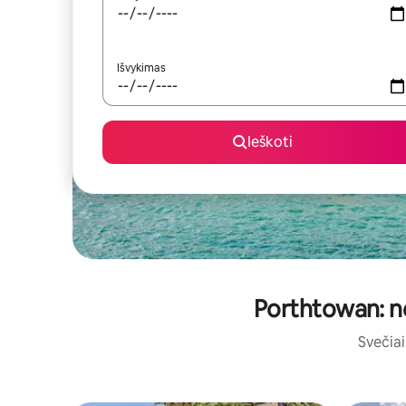
Išvykimas
Ieškoti
Porthtowan: ne
Svečiai 