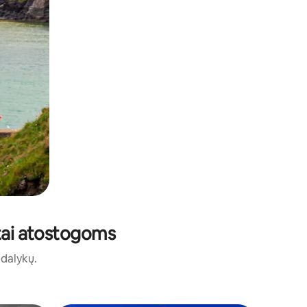
stai atostogoms
ų dalykų.