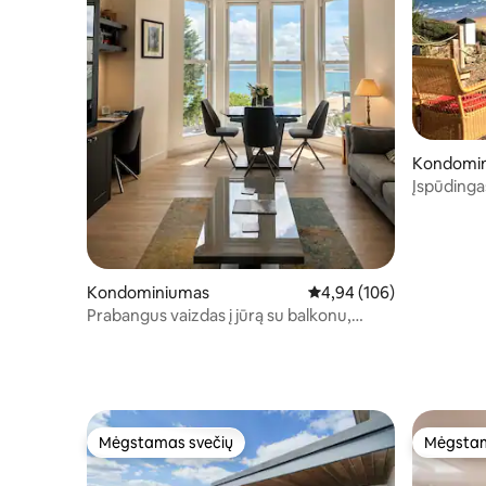
Kondomi
Įspūdinga
vaizdas į
Kondominiumas
Vidutinis įvertinimas: 4,9
4,94 (106)
Prabangus vaizdas į jūrą su balkonu,
automobilių stovėjimo aikštele, baseinu,
SPA ir sporto sale
Mėgstamas svečių
Mėgstam
Mėgstamas svečių
Mėgstam