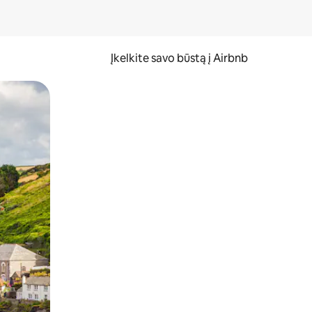
Įkelkite savo būstą į Airbnb
er ekraną.