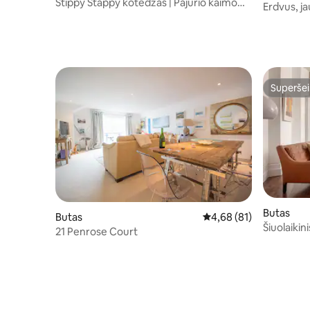
Stippy Stappy kotedžas | Pajūrio kaimo
Erdvus, ja
centras
paplūdim
Superšei
Superšei
Butas
Butas
Vidutinis įvertinimas: 4,
4,68 (81)
Šiuolaikin
21 Penrose Court