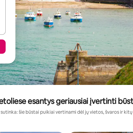
toliese esantys geriausiai įvertinti bū
sutinka: šie būstai puikiai vertinami dėl jų vietos, švaros ir kit