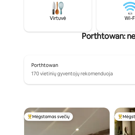
pietvakar
atsipalaiduoti mūsų prabangioje
patogumų –
sūkurinėje vonioje su kokteiliu po
todėl nere
plaukimo ir pajuskite, kad jūsų streso lygis
vieta tru
Virtuvė
Wi-F
sumažėja.
Porthtowan: net
Porthtowan
170 vietinių gyventojų rekomenduoja
Mėgstamas svečių
Mėgst
Svečių mėgstamiausias
Svečių 