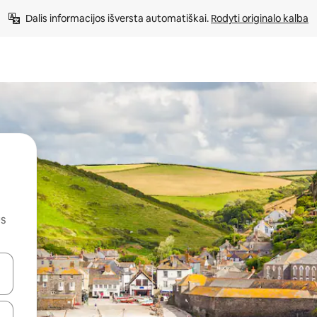
Dalis informacijos išversta automatiškai. 
Rodyti originalo kalba
us
alite naudodami rodykles aukštyn ir žemyn arba liesdami ir braukdami p