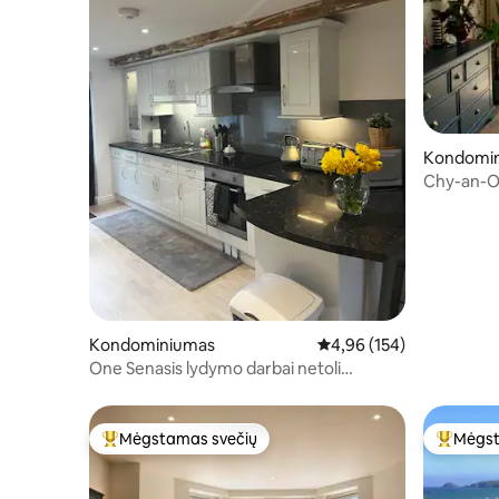
Kondomi
Chy-an-Ou
įkroviklis
aikštelė
Kondominiumas
Vidutinis įvertinimas: 4,9
4,96 (154)
One Senasis lydymo darbai netoli
Kornvalio salės
Mėgstamas svečių
Mėgst
Svečių mėgstamiausias
Svečių 