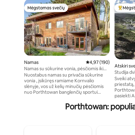
Mėgstamas svečių
Mėgst
Mėgstamas svečių
Svečių 
Namas
Vidutinis įvertinimas: 4,9
4,97 (190)
Atskiri s
Namas su sūkurine vonia, pėsčiomis iki
Studija d
paplūdimio
Nuostabus namas su privačia sūkurine
paplūdim
Sveiki atv
vonia , įsikūręs ramiame Kornvalio
priestatą,
slėnyje, vos už kelių minučių pėsčiomis
Porthtowa
nuo Porthtowan banglenčių sportui
pasiekti A
paruoštų krantų ir vietinių patogumų.
Studija y
Atostogaukite su draugais ir šeima (ir net
Porthtowan: populi
atskirą įė
šunimi) ir raskite savo laimingą vietą
vietą ir n
paplūdimyje. Leiskitės į gaivinančius šunų
Porthtowa
pasivaikščiojimus palei tvirtą pakrantę,
apdovanoj
išbandykite šaltą potvynio baseiną,
banglenči
išmokite plaukioti banglente arba tiesiog