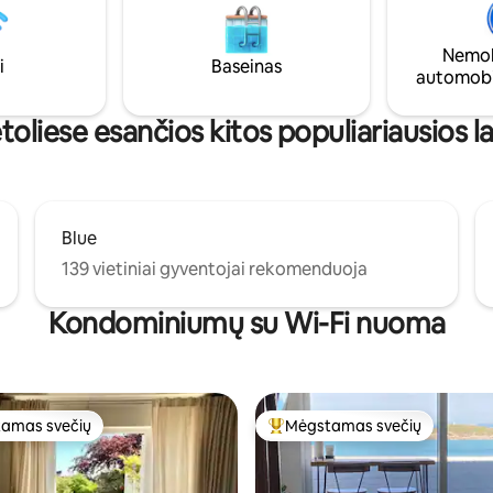
ių pakrantės taką ir daugybę
miegamąja zona antresolėse, s
 visa tai yra prie pat durų,
pagal modernius ir aukštus sta
ikės niekur važiuoti. Tai puiki
Nemok
Automobilių stovėjimo aikštelė
mpam poilsiui ar atostogoms.
i
Baseinas
automobi
gatvėje, išmanusis televizorius 
balkonas.
oliese esančios kitos populiariausios l
Blue
139 vietiniai gyventojai rekomenduoja
Kondominiumų su Wi-Fi nuoma
amas svečių
Mėgstamas svečių
mėgstamiausias
Svečių mėgstamiausias