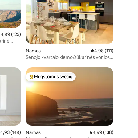
idutinis įvertinimas: 4,99 iš 5, atsiliepimų: 123
4,99 (123)
urinė
Namas
Vidutinis įvertinimas: 4,
4,98 (111)
Senojo kvartalo kiemo/sūkurinės vonios
nuoma/vaizdas į jūrą/ekologiškas namas
Mėgstamas svečių
Svečių mėgstamiausias
idutinis įvertinimas: 4,93 iš 5, atsiliepimų: 149
4,93 (149)
Namas
Vidutinis įvertinimas: 4,
4,99 (138)