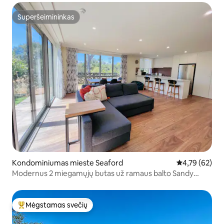
Superšeimininkas
Superšeimininkas
Kondominiumas mieste Seaford
Vidutinis įvert
4,79 (62)
Modernus 2 miegamųjų butas už ramaus balto Sandy
paplūdimio
Mėgstamas svečių
Svečių mėgstamiausias