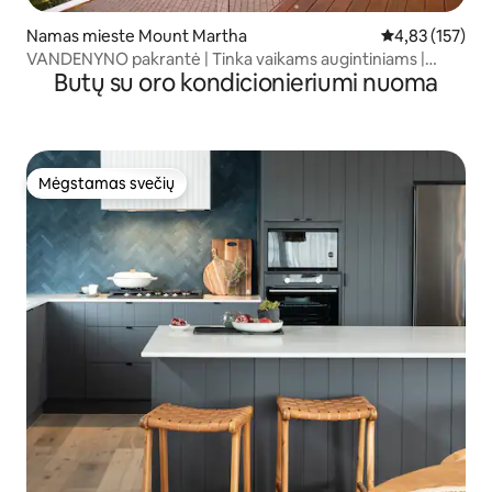
Namas mieste Mount Martha
Vidutinis įverti
4,83 (157)
VANDENYNO pakrantė | Tinka vaikams augintiniams |
Butų su oro kondicionieriumi nuoma
Baseino SPA baro sporto salė
Mėgstamas svečių
Mėgstamas svečių