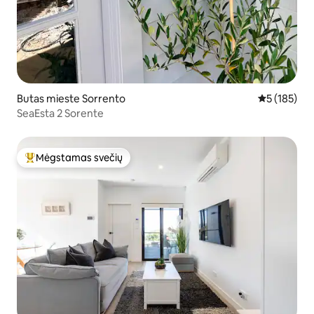
Butas mieste Sorrento
Vidutinis įve
5 (185)
SeaEsta 2 Sorente
Mėgstamas svečių
Svečių mėgstamiausias