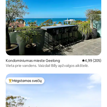
Kondominiumas mieste Geelong
Vidutinis įverti
4,99 (205)
Vieta prie vandens. Vaizdai! Billy apžvalgos aikštelė.
Mėgstamas svečių
Svečių mėgstamiausias