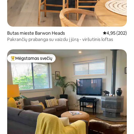
Butas mieste Barwon Heads
Vidutinis įverti
4,95 (202)
Pakrančių prabanga su vaizdu į jūrą - viršutinis loftas
Mėgstamas svečių
Svečių mėgstamiausias