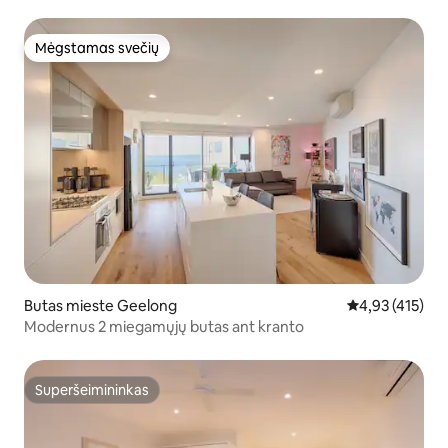
Mėgstamas svečių
Mėgstamas svečių
Butas mieste Geelong
Vidutinis įverti
4,93 (415)
Modernus 2 miegamųjų butas ant kranto
Superšeimininkas
Superšeimininkas