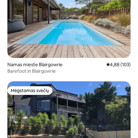
Namas mieste Blairgowrie
Vidutinis įverti
4,88 (103)
Barefoot in Blairgowrie
Mėgstamas svečių
Mėgstamas svečių