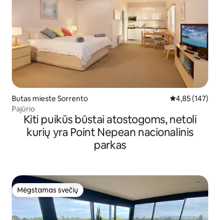
Butas mieste Sorrento
Vidutinis įverti
4,85 (147)
Pajūrio
Kiti puikūs būstai atostogoms, netoli
kurių yra Point Nepean nacionalinis
parkas
Mėgstamas svečių
Mėgstamas svečių