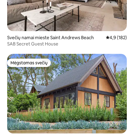
Svečių namai mieste Saint Andrews Beach
Vidutinis įvert
4,9 (182)
SAB Secret Guest House
Mėgstamas svečių
Mėgstamas svečių