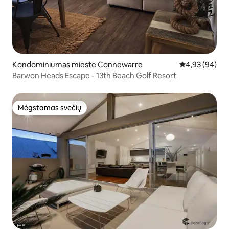
Kondominiumas mieste Connewarre
Vidutinis įvert
4,93 (94)
Barwon Heads Escape - 13th Beach Golf Resort
Mėgstamas svečių
Mėgstamas svečių