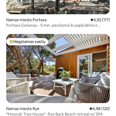
Namas mieste Portsea
Vidutinis įverti
4,92 (117)
Portsea Getaway - 5 min. pėsčiomis iki paplūdimio ir
Portsea Pub
Mėgstamas svečių
Svečių mėgstamiausias
Namas mieste Rye
Vidutinis įverti
4,98 (120)
*Moonah Tree House* -Rye Back Beach retreat w/ SPA