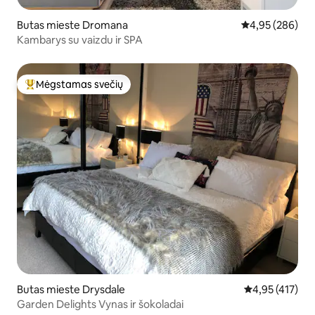
Butas mieste Dromana
Vidutinis įverti
4,95 (286)
Kambarys su vaizdu ir SPA
Mėgstamas svečių
Svečių mėgstamiausias
Butas mieste Drysdale
Vidutinis įverti
4,95 (417)
Garden Delights Vynas ir šokoladai