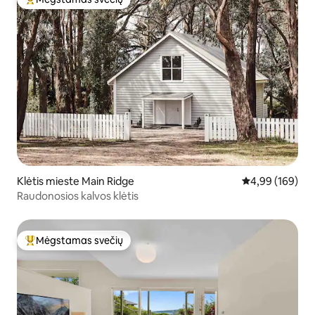
Svečių mėgstamiausias
Klėtis mieste Main Ridge
Vidutinis įverti
4,99 (169)
Raudonosios kalvos klėtis
Mėgstamas svečių
Svečių mėgstamiausias