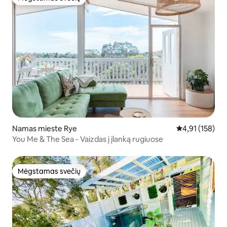
Mėgstamas svečių
Namas mieste Rye
Vidutinis įverti
4,91 (158)
You Me & The Sea - Vaizdas į įlanką rugiuose
Mėgstamas svečių
Mėgstamas svečių