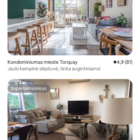
Kondominiumas mieste Torquay
Vidutinis įver
4,9 (81)
Jauki kampinė slėptuvė, tinka augintiniams!
Superšeimininkas
Superšeimininkas