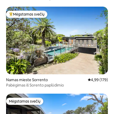
Mėgstamas svečių
Svečių mėgstamiausias
Namas mieste Sorrento
Vidutinis įverti
4,99 (179)
Pabėgimas iš Sorento paplūdimio
Mėgstamas svečių
Mėgstamas svečių