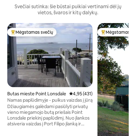
Svečiai sutinka: šie būstai puikiai vertinami dėl jų
vietos, švaros ir kitų dalykų.
Mėgstamas svečių
Mėgstamas sv
Svečių mėgstamiausias
Svečių mėgstami
Butas mieste Point Lonsdale
Vidutinis įvertinimas: 4,95 iš 5, a
4,95 (431)
Namas paplūdimyje - puikus vaizdas į jūrą
Džiaugiamės galėdami pasiūlyti privatų
vieno miegamojo butą priešais Point
Lonsdale priekinį paplūdimį. Nuo įlankos
atsiveria vaizdas į Port Filipo įlanką ir
siuntimo kanalus, butas yra 10 metų su
šiuolaikiniu stiliumi. Bute yra maža