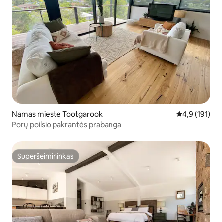
Namas mieste Tootgarook
Vidutinis įvert
4,9 (191)
Porų poilsio pakrantės prabanga
Superšeimininkas
Superšeimininkas