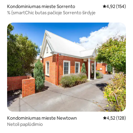
Kondominiumas mieste Sorrento
Vidutinis įverti
4,92 (154)
% {smartChic butas pačioje Sorrento širdyje
Kondominiumas mieste Newtown
Vidutinis įverti
4,52 (128)
Netoli paplūdimio