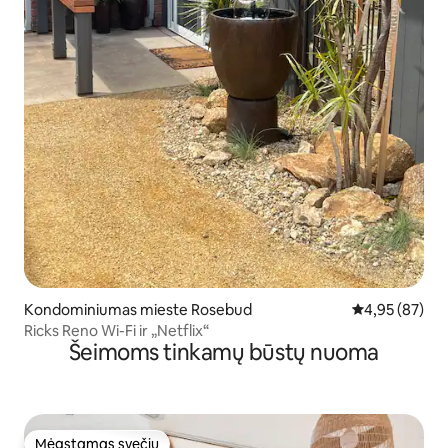
Kondominiumas mieste Rosebud
Vidutinis įvert
4,95 (87)
Ricks Reno Wi-Fi ir „Netflix“
Šeimoms tinkamų būstų nuoma
Mėgstamas svečių