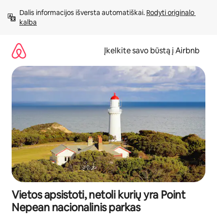
Pereiti
Dalis informacijos išversta automatiškai. 
Rodyti originalo 
prie
kalba
turinio
Įkelkite savo būstą į Airbnb
Vietos apsistoti, netoli kurių yra Point
Nepean nacionalinis parkas