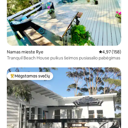
Namas mieste Rye
Vidutinis įverti
4,97 (158)
Tranquil Beach House puikus šeimos pusiasalio pabėgimas
Mėgstamas svečių
Svečių mėgstamiausias