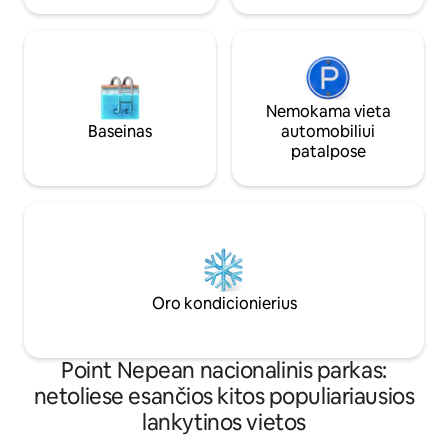
pateikdami prašymą rezervuoti,
patvirtinkite užimtumą, nes mes jį
išnuomojame per kitas prekybos vietas.
Atvykimo laikas 2 val., išvykti 11 val.
Nemokama vieta
Baseinas
automobiliui
patalpose
Oro kondicionierius
Point Nepean nacionalinis parkas:
netoliese esančios kitos populiariausios
lankytinos vietos