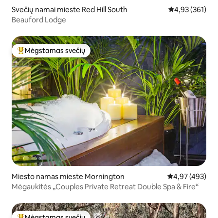
Svečių namai mieste Red Hill South
Vidutinis įverti
4,93 (361)
Beauford Lodge
Mėgstamas svečių
Svečių mėgstamiausias
Miesto namas mieste Mornington
Vidutinis įverti
4,97 (493)
Mėgaukitės „Couples Private Retreat Double Spa & Fire“
Mėgstamas svečių