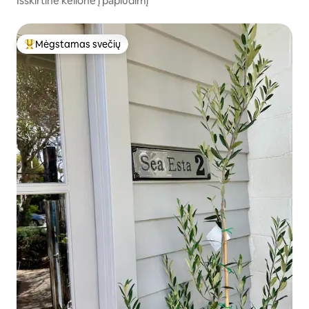
Išskirtinė kelionė į paplūdimį
Mėgstamas svečių
Svečių mėgstamiausias