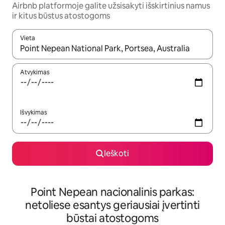
Airbnb platformoje galite užsisakyti išskirtinius namus
ir kitus būstus atostogoms
Vieta
Kai pasirodys paieškos rezultatai, juos naršyti galite naudodam
Atvykimas
Išvykimas
Ieškoti
Point Nepean nacionalinis parkas:
netoliese esantys geriausiai įvertinti
būstai atostogoms