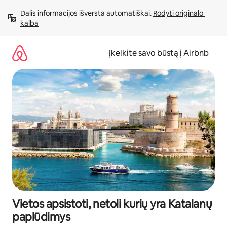
Pereiti
Dalis informacijos išversta automatiškai. 
Rodyti originalo 
prie
kalba
turinio
Įkelkite savo būstą į Airbnb
Vietos apsistoti, netoli kurių yra Katalanų
paplūdimys