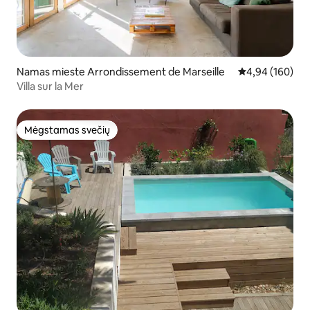
Namas mieste Arrondissement de Marseille
Vidutinis įverti
4,94 (160)
Villa sur la Mer
Mėgstamas svečių
Mėgstamas svečių