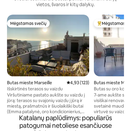
vietos, švaros ir kitų dalykų.
Mėgstamas svečių
Mėgstamas sv
Mėgstamas svečių
Svečių mėgstami
Butas mieste Marseille
Vidutinis įvertinimas: 4,93 iš 5, a
4,93 (123)
Butas mieste Marse
Išskirtinės terasos su vaizdu
Butas su oro kondic
jūrą ir terasa
Viršutiniame pastato aukšte su vaizdu į
7-ame aukšte su li
jūrą: terasos su svajonių vaizdu į jūrą ir
visiškai renovavo archi
miestą, prašmatnūs ir šiuolaikiški butai
svetainė maudosi s
(Emma patalynė, oro kondicionierius,
virtuvė su vaizdu į
Katalanų paplūdimys: populiarūs
indaplovė, skalbimo mašina, didelio
kambariuose yra ti
ekrano televizorius). Jūsų kojose Plage
terasos. Didelis ko
patogumai netoliese esančiuose
des Catalans, Kennedy Corniche
miegamąją vietą, k