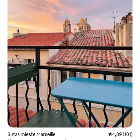
Butas mieste Marseille
Vidutinis įverti
4,89 (101)