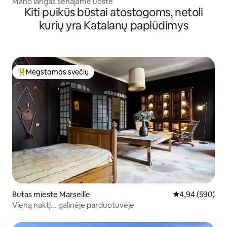
Mano langas senajame uoste
Kiti puikūs būstai atostogoms, netoli
kurių yra Katalanų paplūdimys
Mėgstamas svečių
Svečių mėgstamiausias
Butas mieste Marseille
Vidutinis įverti
4,94 (590)
Vieną naktį... galinėje parduotuvėje