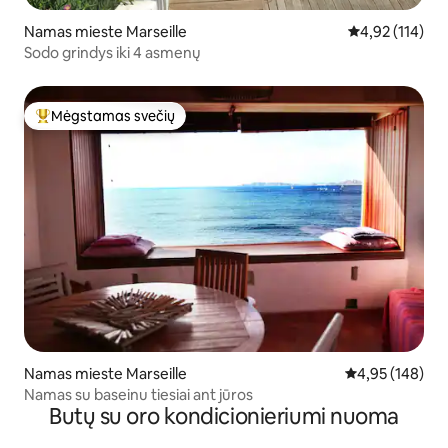
Namas mieste Marseille
Vidutinis įverti
4,92 (114)
Sodo grindys iki 4 asmenų
Mėgstamas svečių
Svečių mėgstamiausias
Namas mieste Marseille
Vidutinis įverti
4,95 (148)
Namas su baseinu tiesiai ant jūros
Butų su oro kondicionieriumi nuoma