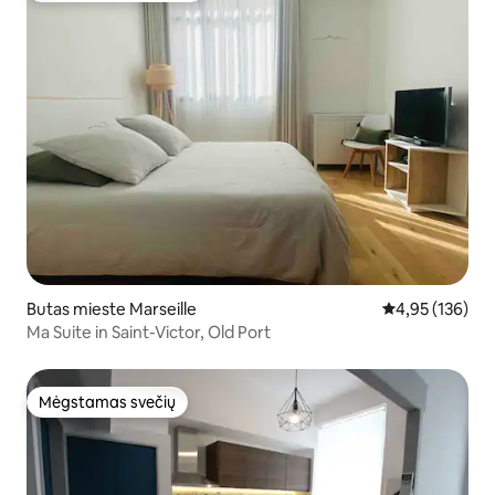
Butas mieste Marseille
Vidutinis įverti
4,95 (136)
Ma Suite in Saint-Victor, Old Port
Mėgstamas svečių
Mėgstamas svečių