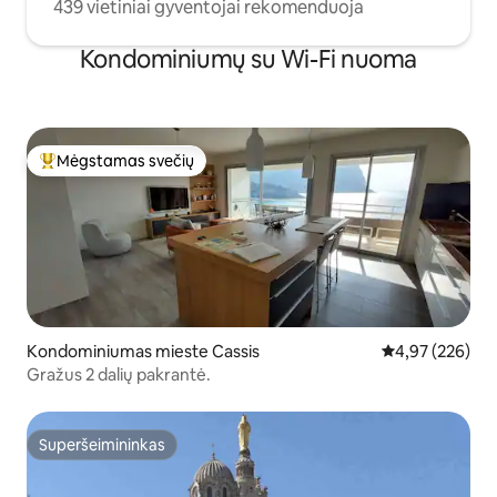
439 vietiniai gyventojai rekomenduoja
Kondominiumų su Wi-Fi nuoma
Mėgstamas svečių
Svečių mėgstamiausias
Kondominiumas mieste Cassis
Vidutinis įverti
4,97 (226)
Gražus 2 dalių pakrantė.
Superšeimininkas
Superšeimininkas