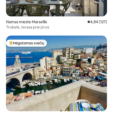
Namas mieste Marseille
Vidutinis įverti
4,94 (127)
Trobelė, terasa prie jūros
Mėgstamas svečių
Svečių mėgstamiausias