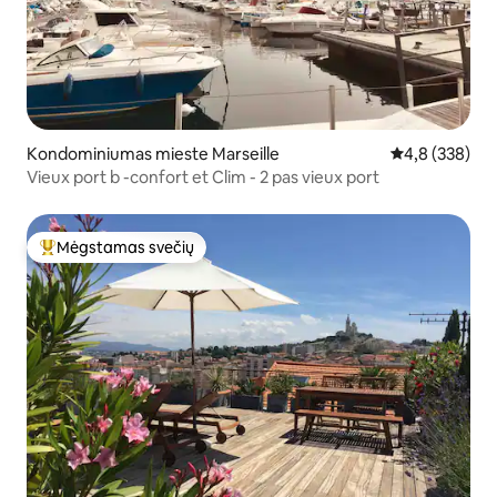
Kondominiumas mieste Marseille
Vidutinis įvert
4,8 (338)
Vieux port b -confort et Clim - 2 pas vieux port
Mėgstamas svečių
Svečių mėgstamiausias