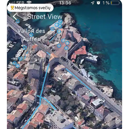
Mėgstamas svečių
Svečių mėgstamiausias