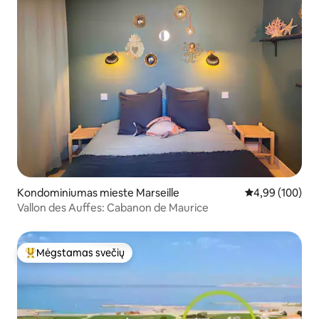
Kondominiumas mieste Marseille
Vidutinis įverti
4,99 (100)
Vallon des Auffes: Cabanon de Maurice
Mėgstamas svečių
Svečių mėgstamiausias