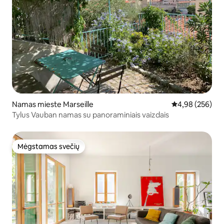
Namas mieste Marseille
Vidutinis įverti
4,98 (256)
Tylus Vauban namas su panoraminiais vaizdais
Mėgstamas svečių
Mėgstamas svečių