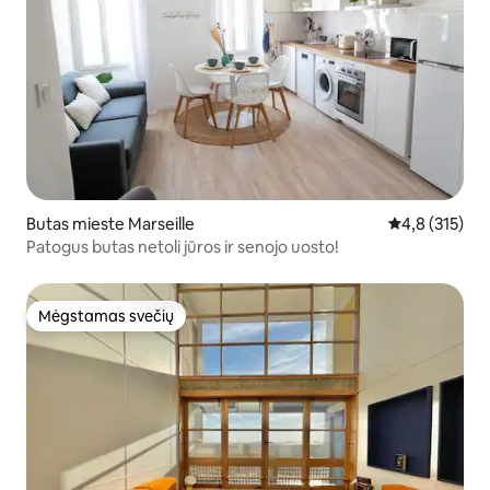
Butas mieste Marseille
Vidutinis įvert
4,8 (315)
Patogus butas netoli jūros ir senojo uosto!
Mėgstamas svečių
Mėgstamas svečių