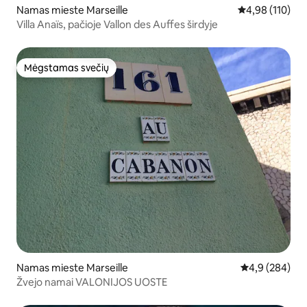
Namas mieste Marseille
Vidutinis įverti
4,98 (110)
Villa Anaïs, pačioje Vallon des Auffes širdyje
Mėgstamas svečių
Mėgstamas svečių
Namas mieste Marseille
Vidutinis įvert
4,9 (284)
Žvejo namai VALONIJOS UOSTE