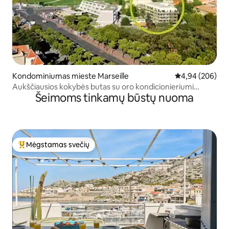
Kondominiumas mieste Marseille
Vidutinis įverti
4,94 (206)
Aukščiausios kokybės butas su oro kondicionieriumi
Šeimoms tinkamų būstų nuoma
automobilių stovėjimo aikštelės paplūdimiai Stadionas
Velodrom
Mėgstamas svečių
Svečių mėgstamiausias