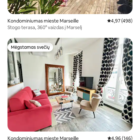
Kondominiumas mieste Marseille
Vidutinis įverti
4,97 (498)
Stogo terasa, 360° vaizdas į Marselį
Mėgstamas svečių
Mėgstamas svečių
Kondominiumas mieste Marseille
Vidutinis įverti
4,96 (146)