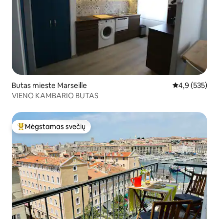
Butas mieste Marseille
Vidutinis įvert
4,9 (535)
VIENO KAMBARIO BUTAS
Mėgstamas svečių
Svečių mėgstamiausias