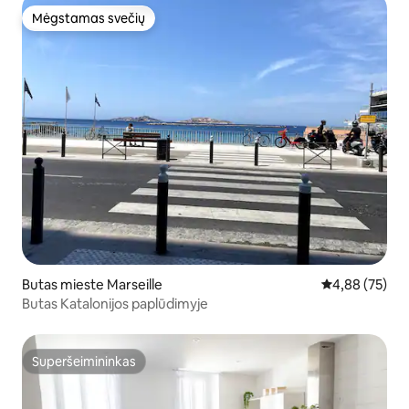
Mėgstamas svečių
Mėgstamas svečių
Butas mieste Marseille
Vidutinis įvert
4,88 (75)
Butas Katalonijos paplūdimyje
Superšeimininkas
Superšeimininkas