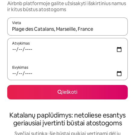
Airbnb platformoje galite užsisakyti išskirtinius namus
ir kitus būstus atostogoms
Vieta
Kai pasirodys paieškos rezultatai, juos naršyti galite naudodam
Atvykimas
Išvykimas
Ieškoti
Katalanų paplūdimys: netoliese esantys
geriausiai įvertinti būstai atostogoms
Svečiai sutinka: šie būstai puikiai vertinami dėl jų