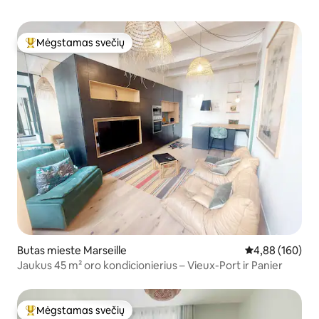
Mėgstamas svečių
Svečių mėgstamiausias
Butas mieste Marseille
Vidutinis įverti
4,88 (160)
Jaukus 45 m² oro kondicionierius – Vieux-Port ir Panier
Mėgstamas svečių
Svečių mėgstamiausias