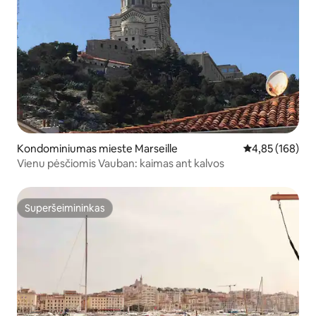
Kondominiumas mieste Marseille
Vidutinis įverti
4,85 (168)
Vienu pėsčiomis Vauban: kaimas ant kalvos
Superšeimininkas
Superšeimininkas