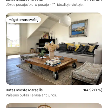
Jūros pusėje/biuro pusėje - T1, idealioje vietoje.
Mėgstamas svečių
Mėgstamas svečių
Butas mieste Marseille
Vidutinis įverti
4,92 (176)
Palėpės butas Terasa ant jūros.