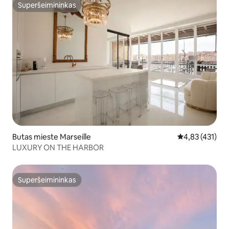
Superšeimininkas
Superšeimininkas
Butas mieste Marseille
Vidutinis įverti
4,83 (431)
LUXURY ON THE HARBOR
Superšeimininkas
Superšeimininkas