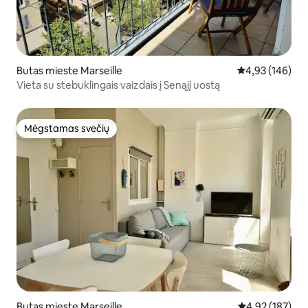
Butas mieste Marseille
Vidutinis įverti
4,93 (146)
Vieta su stebuklingais vaizdais į Senąjį uostą
Mėgstamas svečių
Mėgstamas svečių
Butas mieste Marseille
Vidutinis įverti
4,92 (187)