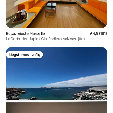
Butas mieste Marseille
Vidutinis įvert
4,9 (181)
LeCorbusier duplex CiteRadieux vaizdas į jūrą
Mėgstamas svečių
Mėgstamas svečių