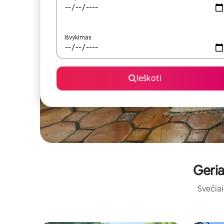
Išvykimas
Ieškoti
Geria
Svečiai 