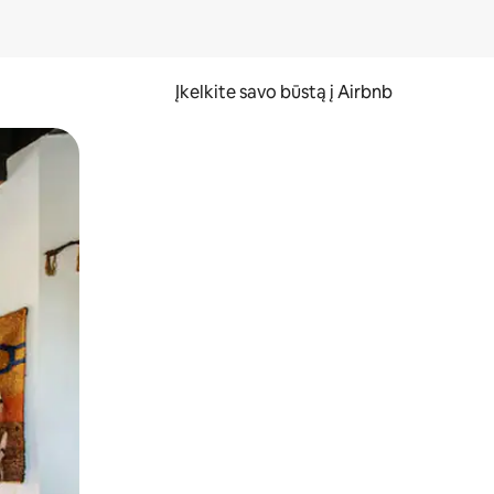
Įkelkite savo būstą į Airbnb
er ekraną.