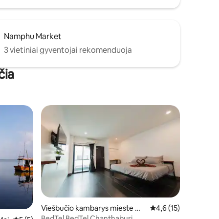
Namphu Market
3 vietiniai gyventojai rekomenduoja
čia
Viešbučio kambarys mieste Mu
Vidutinis įvertinimas: 
4,6 (15)
ang chanthaburi
BedTel BedTel Chanthaburi