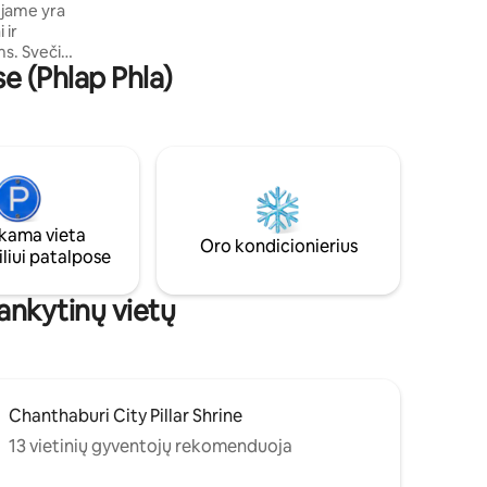
kur įsigyti geriausių ir šviežiausių jūros
 jame yra
gėrybių.
 ir
čiai
e (Phlap Phla)
tain Club,
r sporto
ro ir 5
hanthaburi
 žavingas
ir
ama vieta
Oro kondicionierius
liui patalpose
lankytinų vietų
Chanthaburi City Pillar Shrine
13 vietinių gyventojų rekomenduoja