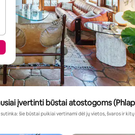
usiai įvertinti būstai atostogoms (Phlap
sutinka: šie būstai puikiai vertinami dėl jų vietos, švaros ir kit