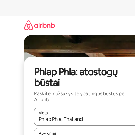
Pereiti
prie
turinio
Phlap Phla: atostogų
būstai
Raskite ir užsakykite ypatingus būstus per
Airbnb
Vieta
Kai pasirodys paieškos rezultatai, juos naršyti g
Atvykimas