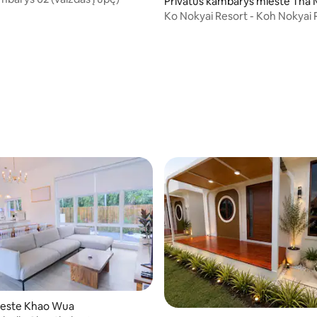
Privatus kambarys mieste Tha 
Ko Nokyai Resort - Koh Nokyai 
i
este Khao Wua