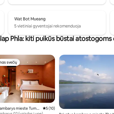
Wat Bot Mueang
5 vietiniai gyventojai rekomenduoja
lap Phla: kiti puikūs būstai atostogoms 
as svečių
as svečių
 kambarys mieste Tumb
Vidutinis įvertinimas: 5 iš 5, atsiliepimų: 10
5 (10)
i
mbarys 02 (vaizdas į upę)