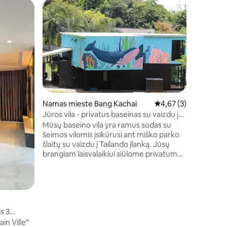
Mikronam
Hemvesh
Miesto g
svetingum
norėtume 
Mūsų apg
asmenims 
kambariu.
asmeniui
Rambutan
Namas mieste Bang Kachai
Vidutinis įvertinimas: 
4,67 (3)
papildom
Jūros vila - privatus baseinas su vaizdu į
uždarėme 
jūrą
Mūsų baseino vila yra ramus sodas su
neutralių la
šeimos vilomis įsikūrusi ant miško parko
kviečiam
šlaitų su vaizdu į Tailando įlanką. Jūsų
ūkyje ir s
brangiam laisvalaikiui siūlome privatumą
ir taikią aplinką. Vilos yra patogus
šiuolaikinis stilius su kiekvienu privačiu
baseinu, virtuve ir svetaine bei visais
patogumais, kurių tikitės savaitgalio
name. Jūros gėrybių mėgėjams
s 3
rekomenduojame uždegti vieną iš
kepsninių ir paklausti mūsų darbuotojų,
in Ville“