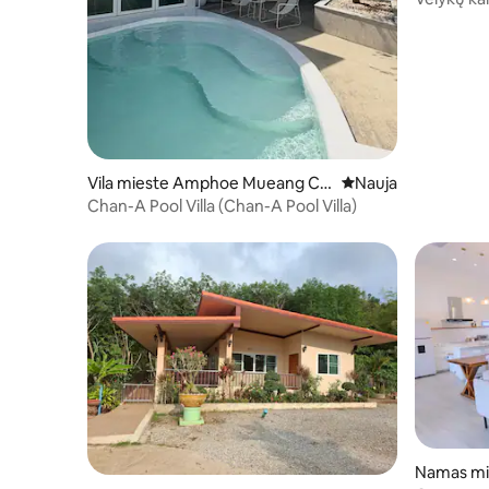
Vila mieste Amphoe Mueang Ch
Nauja vieta apsistot
Nauja
anthaburi
Chan-A Pool Villa (Chan-A Pool Villa)
Namas mi