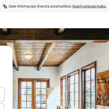
Dalis informacijos išversta automatiškai. 
Rodyti originalo kalba
alite naudodami rodykles aukštyn ir žemyn arba liesdami ir braukdami p