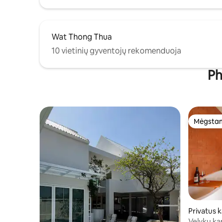
Wat Thong Thua
10 vietinių gyventojų rekomenduoja
Ph
Mėgstam
Mėgstam
Privatus
on Watma
Velykų ka