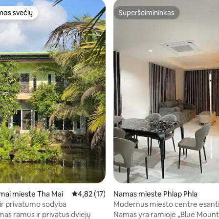
as svečių
Superšeimininkas
as svečių
Superšeimininkas
: 5 iš 5, atsiliepimų: 19
mai mieste Tha Mai
Vidutinis įvertinimas: 4,82 iš 5, atsiliepimų: 17
4,82 (17)
Namas mieste Phlap Phla
r privatumo sodyba
Modernus miesto centre esanti
miegamųjų miesto namas
s ramus ir privatus dviejų
Namas yra ramioje „Blue Mounta