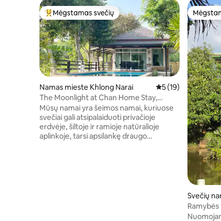
Mėgstamas svečių
Mėgstam
Svečių mėgstamiausias
Mėgstam
Namas mieste Khlong Narai
Vidutinis įvertinimas
5 (19)
The Moonlight at Chan Home Stay,
namas prie kanalo
Mūsų namai yra šeimos namai, kuriuose
svečiai gali atsipalaiduoti privačioje
erdvėje, šiltoje ir ramioje natūralioje
aplinkoje, tarsi apsilankę draugo
namuose. Apgyvendinimas yra nedidelis
namas su 1 miegamuoju su patogia
karališko dydžio lova, privačiu vonios
kambariu, šlapia ir sausa zona ir 1 svetaine
su sofa-lova. Iš miegamojo ir svetainės
atsiveria kalnų vaizdai, suteikiantys
Svečių na
gaivumo ir atsipalaidavimo pojūtį, taip pat
Ramybės i
yra privatus balkonas. Yra sūraus
Nuomojama
vandens baseinas. Apgyvendinimo