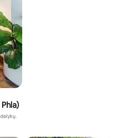
 Phla)
ų dalykų.