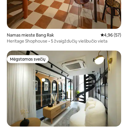
Namas mieste Bang Rak
Vidutinis įvert
4,96 (57)
Heritage Shophouse • 5 žvaigždučių viešbučio vieta
Mėgstamas svečių
Mėgstamas svečių