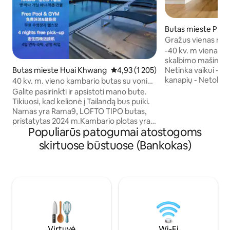
Butas mieste Phay
Gražus vienas mie
Skytrain
-40 kv. m vienas m
skalbimo mašina B
Butas mieste Huai Khwang
Vidutinis įvertinimas: 4,93 iš 5, ats
4,93 (1 205)
Netinka vaikui - N
kanapių - Netoli 
40 kv. m. vieno kambario butas su vonia
išėjimasNr. 3 (7 mi
ir balkonu LOFT-D4 / 3 žmonės /
Galite pasirinkti ir apsistoti mano bute.
Svetainė su sofa/ 
baseinas ant stogo / netoli RCA / netoli
Tikiuosi, kad kelionė į Tailandą bus puiki.
kambariu su dušu,
naktinio traukinio turgaus / netoli
Namas yra Rama9, LOFTO TIPO butas,
tualeto reikmenimis
Tonglor
pristatytas 2024 m.Kambario plotas yra
Oro kondicionieri
Populiarūs patogumai atostogoms
maždaug 40 kvadratinių metrų, jame yra
Fi/televizorius/s
vienas miegamasis, svetainė-valgomasis,
skirtuose būstuose (Bankokas)
bagažo saugojimas/
virtuvė ir vonios kambarys. Jame lengvai
apsauga - Lengvas
gali apsistoti 3 suaugusieji. (Patarimas: jei
išvykimas/ nemoka
užsakymą pateikia 1–2 svečiai, pagal
- Plaukimo baseina
numatytuosius nustatymus bus
*Butai yra 2-4 au
paruošta tik lova miegamajame. Jei jums
viduryje (priklau
reikia papildomos sofos-lovos,
rezervuodami nurodykite 3 svečius ir po
rezervavimo susisiekite su mumis, kad
mus apie tai informuotumėte.
Virtuvė
Wi-Fi