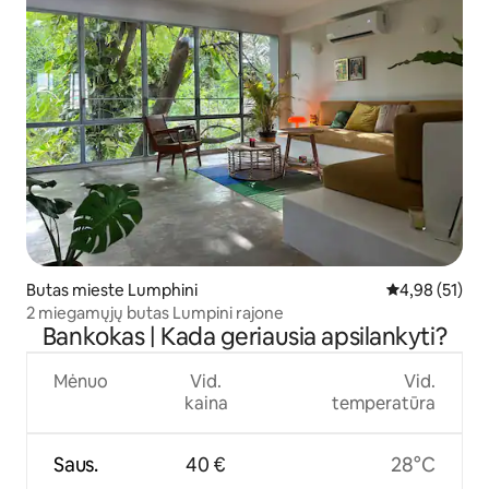
Butas mieste Lumphini
Vidutinis įvert
4,98 (51)
2 miegamųjų butas Lumpini rajone
Bankokas | Kada geriausia apsilankyti?
Mėnuo
Vid.
Vid.
kaina
temperatūra
Saus.
40 €
28°C