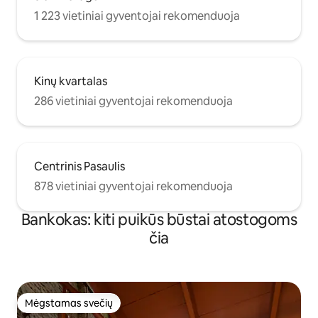
1 223 vietiniai gyventojai rekomenduoja
Kinų kvartalas
286 vietiniai gyventojai rekomenduoja
Centrinis Pasaulis
878 vietiniai gyventojai rekomenduoja
Bankokas: kiti puikūs būstai atostogoms
čia
Mėgstamas svečių
Mėgstamas svečių