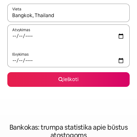
Vieta
Kai pasirodys paieškos rezultatai, juos naršyti galite naudodam
Atvykimas
Išvykimas
Ieškoti
Bankokas: trumpa statistika apie būstus
atostogoms