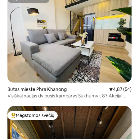
Superšeimininkas
Butas mieste Phra Khanong
Vidutinis įvert
4,87 (54)
Visiškai naujas dvipusis kambarys Sukhumvit 87!Akcija!
Netoli BTS onnut 300 m
Mėgstamas svečių
Svečių mėgstamiausias