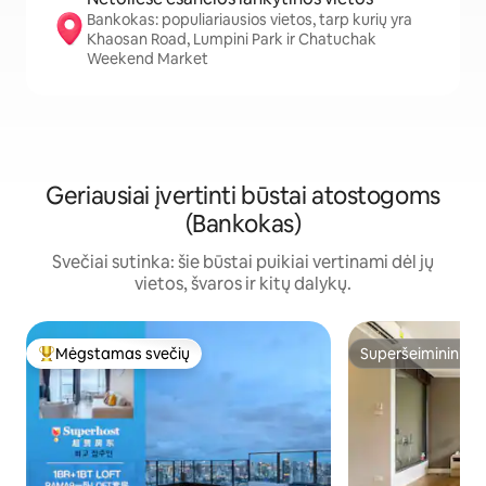
Bankokas: populiariausios vietos, tarp kurių yra
Khaosan Road, Lumpini Park ir Chatuchak
Weekend Market
Geriausiai įvertinti būstai atostogoms
(Bankokas)
Svečiai sutinka: šie būstai puikiai vertinami dėl jų
vietos, švaros ir kitų dalykų.
Mėgstamas svečių
Superšeimininkas
Svečių mėgstamiausias
Superšeimininkas