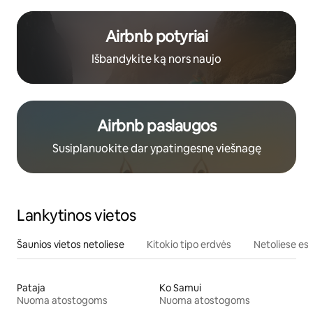
Airbnb potyriai
Išbandykite ką nors naujo
Airbnb paslaugos
Susiplanuokite dar ypatingesnę viešnagę
Lankytinos vietos
Šaunios vietos netoliese
Kitokio tipo erdvės
Netoliese esa
Pataja
Ko Samui
Nuoma atostogoms
Nuoma atostogoms