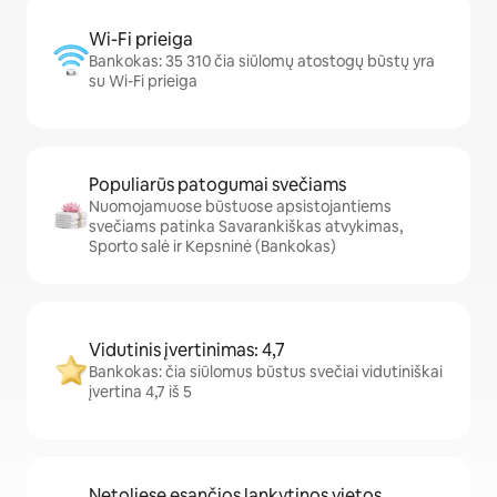
Wi-Fi prieiga
Bankokas: 35 310 čia siūlomų atostogų būstų yra
su Wi-Fi prieiga
Populiarūs patogumai svečiams
Nuomojamuose būstuose apsistojantiems
svečiams patinka Savarankiškas atvykimas,
Sporto salė ir Kepsninė (Bankokas)
Vidutinis įvertinimas: 4,7
Bankokas: čia siūlomus būstus svečiai vidutiniškai
įvertina 4,7 iš 5
Netoliese esančios lankytinos vietos