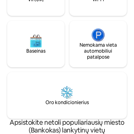
Pasirūpinsime, kad mūsų darbuotojai
paruoštų sofą-lovą prieš jums
atvykstant.) Į užsakymo kainą
įskaičiuotas viso būsto naudojimas, taip
pat kūno rengybos centro, baseino ir
bendradarbystės erdvės kaina.
Nemokama vieta
Baseinas
automobiliui
patalpose
Oro kondicionierius
Apsistokite netoli populiariausių miesto
(Bankokas) lankytinų vietų