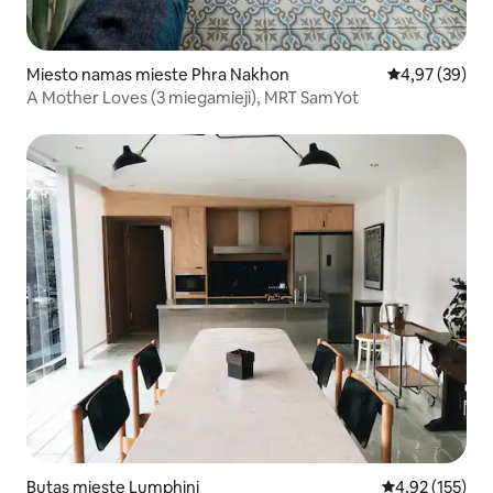
Miesto namas mieste Phra Nakhon
Vidutinis įvert
4,97 (39)
A Mother Loves (3 miegamieji), MRT SamYot
Butas mieste Lumphini
Vidutinis įverti
4,92 (155)