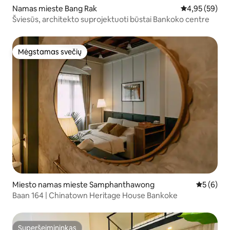
Namas mieste Bang Rak
Vidutinis įvert
4,95 (59)
Šviesūs, architekto suprojektuoti būstai Bankoko centre
Mėgstamas svečių
Mėgstamas svečių
Miesto namas mieste Samphanthawong
Vidutinis 
5 (6)
Baan 164 | Chinatown Heritage House Bankoke
Superšeimininkas