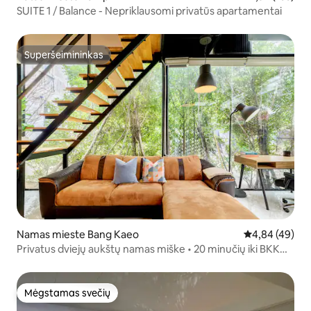
SUITE 1 / Balance - Nepriklausomi privatūs apartamentai
Superšeimininkas
Superšeimininkas
Namas mieste Bang Kaeo
Vidutinis įvert
4,84 (49)
Privatus dviejų aukštų namas miške • 20 minučių iki BKK
oro uosto
Mėgstamas svečių
Mėgstamas svečių