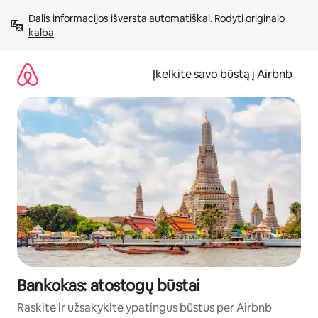
Pereiti
Dalis informacijos išversta automatiškai. 
Rodyti originalo 
prie
kalba
turinio
Įkelkite savo būstą į Airbnb
Bankokas: atostogų būstai
Raskite ir užsakykite ypatingus būstus per Airbnb